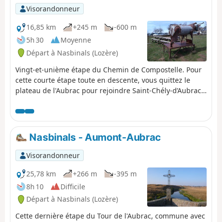
depuis 1948, il reste le lieu
Visorandonneur
sanctuaire le plus représentatif du
Haut Rouergue. Ici même, une
16,85 km
+245 m
-600 m
civilisation rurale venant du fond des
5h 30
Moyenne
âges disparaît et s'efface de nos
Départ à Nasbinals (Lozère)
mémoires.
Vingt-et-unième étape du Chemin de Compostelle. Pour
cette courte étape toute en descente, vous quittez le
plateau de l'Aubrac pour rejoindre Saint-Chély-d’Aubrac
niché au cœur de la vallée creusée par la Boralde, à mi-
chemin entre le plateau de l’Aubrac et la vallée du Lot.
Nasbinals - Aumont-Aubrac
Visorandonneur
25,78 km
+266 m
-395 m
8h 10
Difficile
Départ à Nasbinals (Lozère)
Cette dernière étape du Tour de l'Aubrac, commune avec