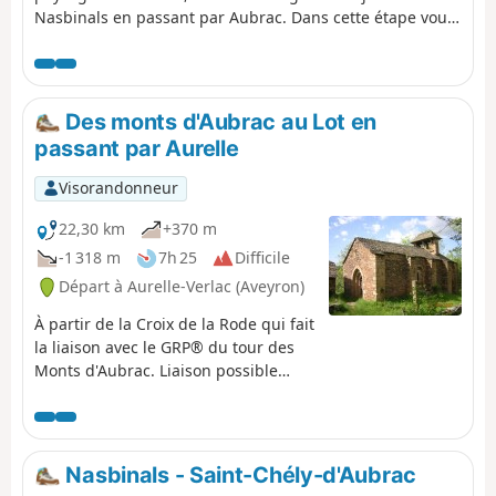
Nasbinals en passant par Aubrac. Dans cette étape vous
utiliserez majoritairement le GRP® du Tour des Monts
d'Aubrac et une partie du Chemin de Compostelle en
sens inverse (GR®65).
Des monts d'Aubrac au Lot en
passant par Aurelle
Visorandonneur
22,30 km
+370 m
-1 318 m
7h 25
Difficile
Départ à Aurelle-Verlac (Aveyron)
À partir de la Croix de la Rode qui fait
la liaison avec le GRP® du tour des
Monts d'Aubrac. Liaison possible
aussi avec Les Chemins de Saint-
Jacques.Des panoramas magnifiques
vont se succéder lors de cette
descente. Centre de l'ancienne terre,
Nasbinals - Saint-Chély-d'Aubrac
le village d'Aurelle est abandonné