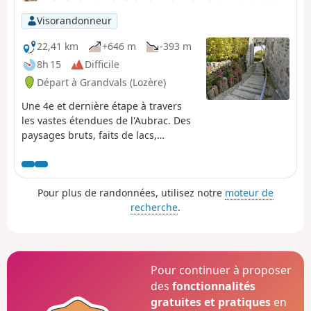
Visorandonneur
22,41 km
+646 m
-393 m
8h 15
Difficile
Départ à Grandvals (Lozère)
Une 4e et dernière étape à travers
les vastes étendues de l'Aubrac. Des
paysages bruts, faits de lacs,
cascades et villages pittoresques,
vous mèneront jusqu'au village
d'Aubrac et sa remarquable Dômerie,
Pour plus de randonnées, utilisez notre
moteur de
ancien hôpital refuge fondé par les
recherche
.
nobles et les seigneurs du Rouergue
et du Gévaudan pour protéger les
pèlerins qui traversaient ce vaste
plateau.
Pour continuer à proposer
des
fonctionnalités
gratuites et pratiques
en