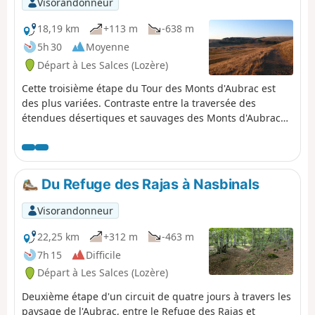
Visorandonneur
18,19 km
+113 m
-638 m
5h 30
Moyenne
Départ à Les Salces (Lozère)
Cette troisième étape du Tour des Monts d'Aubrac est
des plus variées. Contraste entre la traversée des
étendues désertiques et sauvages des Monts d'Aubrac
dans sa première moitié, avec la fraîcheur de la Forêt
Domaniale d'Aubrac et de la Réserve des Tourbières
ensuite. Depuis le Buron des Rajas, isolé à 1300 m
d'altitude, l'étape se termine dans le petit bourg de
Du Refuge des Rajas à Nasbinals
Saint-Chély-d'Aubrac, au fond de la vallée de la Boralde
de Saint-Chély, 500 m plus bas.
Visorandonneur
22,25 km
+312 m
-463 m
7h 15
Difficile
Départ à Les Salces (Lozère)
Deuxième étape d'un circuit de quatre jours à travers les
paysage de l'Aubrac, entre le Refuge des Rajas et