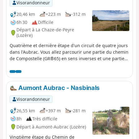
Visorandonneur
20,46 km
+223 m
-312 m
6h 30
Difficile
Départ à La Chaze-de-Peyre
(Lozère)
Quatrième et dernière étape d'un circuit de quatre jours
dans l'Aubrac. Vous allez parcourir une partie du chemin
de Compostelle (GR®65) en sens inverses et une partie
du GRP® Tour des Monts d'Aubrac. Cette étape est celle
qui comporte le plus de passages en bord de routes (peu
passantes).
Aumont Aubrac - Nasbinals
Visorandonneur
26,55 km
+397 m
-281 m
8h
Très difficile
Départ à Aumont-Aubrac (Lozère)
Vingtième étape du Chemin de