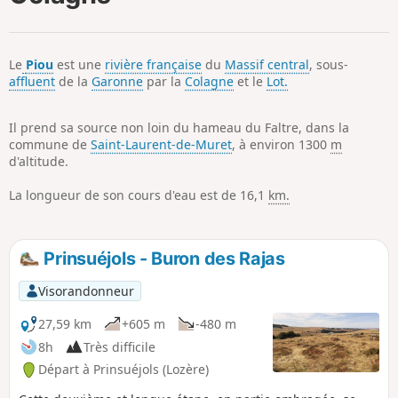
p
Le
Piou
est une
rivière française
du
Massif central
, sous-
affluent
de la
Garonne
par la
Colagne
et le
Lot.
Il prend sa source non loin du hameau du Faltre, dans la
commune de
Saint-Laurent-de-Muret
, à environ 1300
m
d'altitude.
La longueur de son cours d'eau est de 16,1
km.
Prinsuéjols - Buron des Rajas
Visorandonneur
27,59 km
+605 m
-480 m
8h
Très difficile
Départ à Prinsuéjols (Lozère)