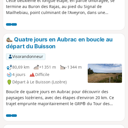
Cette deuxième et longue étape, en partie ombragée, se
termine au Buron des Rajas, au pied du Signal de
Mailhebiau, point culminant de l'Aveyron, dans une
immensité désertique et sauvage.
Quatre jours en Aubrac en boucle au
départ du Buisson
Visorandonneur
80,69 km
+1 351 m
-1 344 m
4 jours
Difficile
Départ à Le Buisson (Lozère)
Boucle de quatre jours en Aubrac pour découvrir des
paysages lozèriens, avec des étapes d'environ 20 km. Ce
trajet emprunte majoritairement le GRP® du Tour des
Monts d'Aubrac (balisage Jaune et Rouge) et du GR® 65
(chemin de Compostelle) en sens inverse.