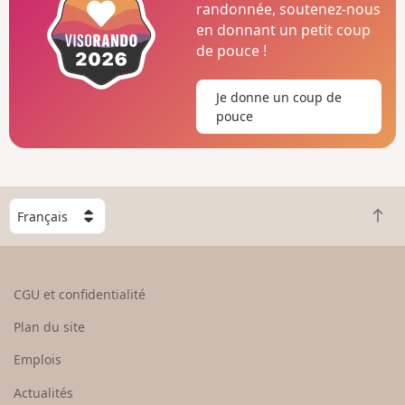
randonnée, soutenez-nous
en donnant un petit coup
de pouce !
Je donne un coup de
pouce
C
R
h
e
o
t
i
o
s
CGU et confidentialité
u
i
r
s
Plan du site
e
s
n
e
Emplois
h
z
Actualités
a
u