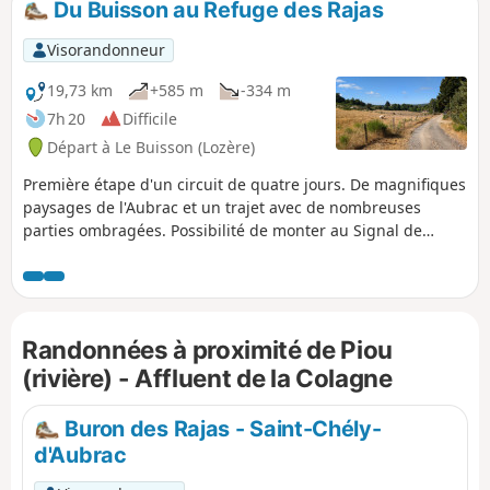
Du Buisson au Refuge des Rajas
Visorandonneur
19,73 km
+585 m
-334 m
7h 20
Difficile
Départ à Le Buisson (Lozère)
Première étape d'un circuit de quatre jours. De magnifiques
paysages de l'Aubrac et un trajet avec de nombreuses
parties ombragées. Possibilité de monter au Signal de
Mailhebiau une fois arrivé au refuge (n'hésitez pas à
demander aux propriétaires). Cette randonnée emprunte
majoritairement le GRP® Tour des Monts d'Aubrac
(marquage Jaune et Rouge).
Randonnées à proximité de Piou
(rivière) - Affluent de la Colagne
Buron des Rajas - Saint-Chély-
d'Aubrac