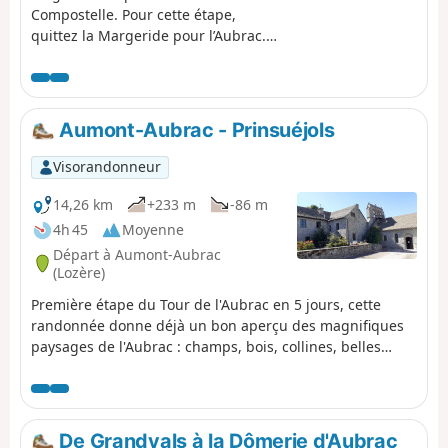
Compostelle. Pour cette étape,
quittez la Margeride pour l’Aubrac.
Vous vous apercevez que vous êtes
en Aubrac quand il n’y a plus
d'arbres et c'est carrément splendide!
Les couleurs, les paysages, les
Aumont-Aubrac - Prinsuéjols
vaches, le silence, le ciel, les pierres.
Vous vous sentirez tout petit face à
Visorandonneur
l’immensité de la nature.
14,26 km
+233 m
-86 m
4h 45
Moyenne
Départ à Aumont-Aubrac
(Lozère)
Première étape du Tour de l'Aubrac en 5 jours, cette
randonnée donne déjà un bon aperçu des magnifiques
paysages de l'Aubrac : champs, bois, collines, belles
maisons aux pierres de granit, croix à presque chaque
croisée de chemins, et bien sûr, les fières vaches Aubrac.
De Grandvals à la Dômerie d'Aubrac