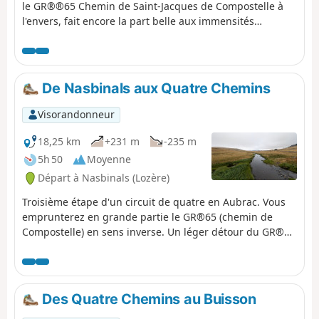
le GR®®65 Chemin de Saint-Jacques de Compostelle à
l'envers, fait encore la part belle aux immensités
désertiques du Plateau de l'Aubrac. Au dernier tiers de
l'étape, un peu plus ombragé, on pourra admirer
l'imposant clocher de granit de l'Église de la Chaze-de-
Peyre et la Chapelle de la Bastide.
De Nasbinals aux Quatre Chemins
Visorandonneur
18,25 km
+231 m
-235 m
5h 50
Moyenne
Départ à Nasbinals (Lozère)
Troisième étape d'un circuit de quatre en Aubrac. Vous
emprunterez en grande partie le GR®65 (chemin de
Compostelle) en sens inverse. Un léger détour du GR®65
est proposé afin de pouvoir admirer la Cascade du
Déroc.
Des Quatre Chemins au Buisson