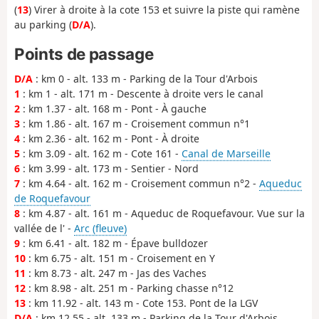
(
13
) Virer à droite à la cote 153 et suivre la piste qui ramène
au parking (
D/A
).
Points de passage
D/A
: km 0 - alt. 133 m - Parking de la Tour d'Arbois
1
: km 1 - alt. 171 m - Descente à droite vers le canal
2
: km 1.37 - alt. 168 m - Pont - À gauche
3
: km 1.86 - alt. 167 m - Croisement commun n°1
4
: km 2.36 - alt. 162 m - Pont - À droite
5
: km 3.09 - alt. 162 m - Cote 161 -
Canal de Marseille
6
: km 3.99 - alt. 173 m - Sentier - Nord
7
: km 4.64 - alt. 162 m - Croisement commun n°2 -
Aqueduc
de Roquefavour
8
: km 4.87 - alt. 161 m - Aqueduc de Roquefavour. Vue sur la
vallée de l' -
Arc (fleuve)
9
: km 6.41 - alt. 182 m - Épave bulldozer
10
: km 6.75 - alt. 151 m - Croisement en Y
11
: km 8.73 - alt. 247 m - Jas des Vaches
12
: km 8.98 - alt. 251 m - Parking chasse n°12
13
: km 11.92 - alt. 143 m - Cote 153. Pont de la LGV
D/A
: km 12.55 - alt. 133 m - Parking de la Tour d'Arbois