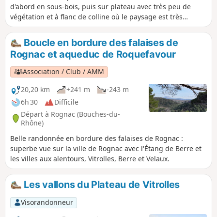
d'abord en sous-bois, puis sur plateau avec très peu de
végétation et à flanc de colline où le paysage est très
aérien. Le départ est tout d'abord un single montant pour
atteindre la hauteur de l'aqueduc de Roquevafour. Ensuite
Boucle en bordure des falaises de
le chemin est beaucoup plus large et très praticable. C'est
Rognac et aqueduc de Roquefavour
après le Domaine de Meynes que le paysage change pour
présenter un plateau.
Association / Club / AMM
20,20 km
+241 m
-243 m
6h 30
Difficile
Départ à Rognac (Bouches-du-
Rhône)
Belle randonnée en bordure des falaises de Rognac :
superbe vue sur la ville de Rognac avec l'Étang de Berre et
les villes aux alentours, Vitrolles, Berre et Velaux.
Les vallons du Plateau de Vitrolles
Visorandonneur