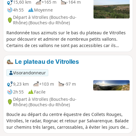
15,60 km
+165 m
-164 m
4h 55
Moyenne
Départ à Vitrolles (Bouches-du-
Rhône) (Bouches-du-Rhône)
Randonnée tous azimuts sur le bas du plateau de Vitrolles
pour découvrir et admirer de nombreux petits vallons.
Certains de ces vallons ne sont pas accessibles car ils
appartiennent à des propriétés privées ou bien ils sont
envahis par une végétation dense et piquante mais le
Le plateau de Vitrolles
paysage est grandiose du haut des petites falaises qui les
entourent. La trace gpx peut s'avérer très utile.
Visorandonneur
9,23 km
+103 m
-97 m
2h 55
Facile
Départ à Vitrolles (Bouches-du-
Rhône) (Bouches-du-Rhône)
Boucle au départ du centre équestre des Collets Rouges,
Vitrolles, le radar, Rognac et retour par Salvarenque. Balade
sur chemins très larges, carrossables, à éviter les jours de
vent (mistral). Vues sur l'Étang de Berre et l'aéroport de