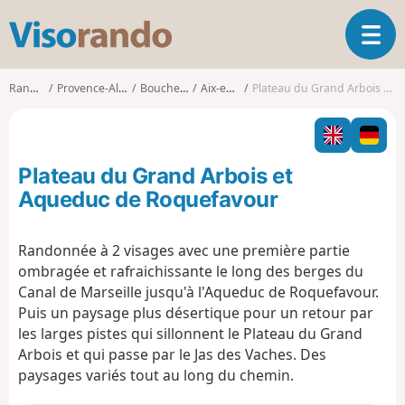
V
O
i
u
s
v
o
Randonnées
Provence-Alpes-Côte d'Azur
Bouches-du-Rhône
Aix-en-Provence
Plateau du Grand Arbois et Aqueduc de Roquefavour
r
r
i
a
r
n
l
d
Plateau du Grand Arbois et
a
o
n
Aqueduc de Roquefavour
a
v
Randonnée à 2 visages avec une première partie
i
ombragée et rafraichissante le long des berges du
g
a
Canal de Marseille jusqu'à l'Aqueduc de Roquefavour.
t
Puis un paysage plus désertique pour un retour par
i
les larges pistes qui sillonnent le Plateau du Grand
o
Arbois et qui passe par le Jas des Vaches. Des
n
paysages variés tout au long du chemin.