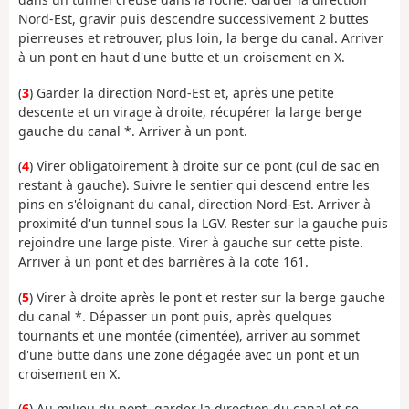
Nord-Est, gravir puis descendre successivement 2 buttes
pierreuses et retrouver, plus loin, la berge du canal. Arriver
à un pont en haut d'une butte et un croisement en X.
(
3
) Garder la direction Nord-Est et, après une petite
descente et un virage à droite, récupérer la large berge
gauche du canal *. Arriver à un pont.
(
4
) Virer obligatoirement à droite sur ce pont (cul de sac en
restant à gauche). Suivre le sentier qui descend entre les
pins en s'éloignant du canal, direction Nord-Est. Arriver à
proximité d'un tunnel sous la LGV. Rester sur la gauche puis
rejoindre une large piste. Virer à gauche sur cette piste.
Arriver à un pont et des barrières à la cote 161.
(
5
) Virer à droite après le pont et rester sur la berge gauche
du canal *. Dépasser un pont puis, après quelques
tournants et une montée (cimentée), arriver au sommet
d'une butte dans une zone dégagée avec un pont et un
croisement en X.
(
6
) Au milieu du pont, garder la direction du canal et se