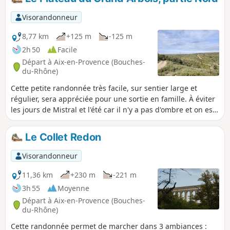
Chèvres du Rove. Cette randonnée est
parsemée de panneaux explicatifs sur
Visorandonneur
l'environnement rencontré.
8,77 km
+125 m
-125 m
2h 50
Facile
Départ à Aix-en-Provence (Bouches-
du-Rhône)
Cette petite randonnée très facile, sur sentier large et
régulier, sera appréciée pour une sortie en famille. À éviter
les jours de Mistral et l'été car il n'y a pas d'ombre et on est
sur le plateau, donc très exposé au vent. Belles vues
dégagées sur Aix-en-Provence, Éguilles, la Chaîne de
Le Collet Redon
l'Étoile, Gardanne et la Sainte-Victoire.
Visorandonneur
11,36 km
+230 m
-221 m
3h 55
Moyenne
Départ à Aix-en-Provence (Bouches-
du-Rhône)
Cette randonnée permet de marcher dans 3 ambiances :