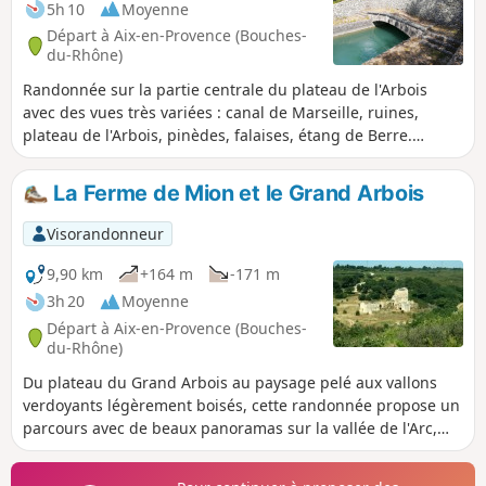
5h 10
Moyenne
Départ à Aix-en-Provence (Bouches-
du-Rhône)
Randonnée sur la partie centrale du plateau de l'Arbois
avec des vues très variées : canal de Marseille, ruines,
plateau de l'Arbois, pinèdes, falaises, étang de Berre.
Retour par le charmant vallon de Mion qui, dans cette
randonnée, est parcouru dans sa totalité.. Malgré sa
La Ferme de Mion et le Grand Arbois
longueur, cette balade ne présente pas de difficulté et, de
plus, peut être raccourcie ou allongée.
Visorandonneur
9,90 km
+164 m
-171 m
3h 20
Moyenne
Départ à Aix-en-Provence (Bouches-
du-Rhône)
Du plateau du Grand Arbois au paysage pelé aux vallons
verdoyants légèrement boisés, cette randonnée propose un
parcours avec de beaux panoramas sur la vallée de l'Arc,
Sainte-Victoire et l'Étoile.