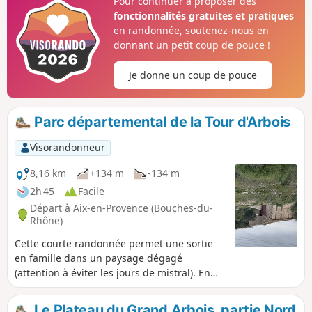
Pour continuer à proposer des
fonctionnalités gratuites et pratiques
en randonnée, soutenez-nous en
donnant un petit coup de pouce !
Je donne un coup de pouce
Parc départemental de la Tour d'Arbois
Visorandonneur
8,16 km
+134 m
-134 m
2h 45
Facile
Départ à Aix-en-Provence (Bouches-du-
Rhône)
Cette courte randonnée permet une sortie
en famille dans un paysage dégagé
(attention à éviter les jours de mistral). En
été on peut rencontrer, sur le plateau, le
troupeau de chèvres rousses, il s'agit de
Le Plateau du Grand Arbois, partie Nord