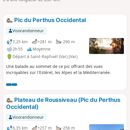
Pic du Perthus Occidental
Visorandonneur
7,25 km
+281 m
-290 m
2h 55
Moyenne
Départ à Saint-Raphaël (Var) (Var)
Une balade au sommet de ce pic offrant des vues
incroyables sur l'Estérel, les Alpes et la Méditerranée.
Plateau de Roussiveau (Pic du Perthus
Occidental)
Visorandonneur
6,35 km
+257 m
-256 m