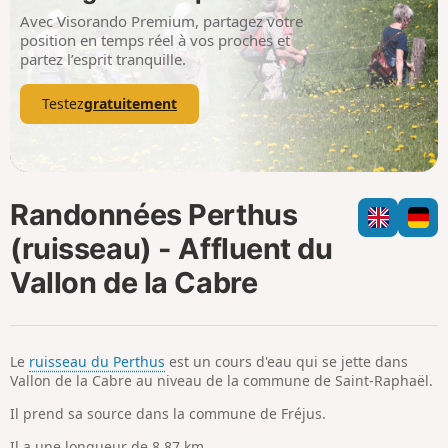
i
m
Avec Visorando Premium, partagez votre
p
position en temps réel à vos proches et
partez l’esprit tranquille.
Testez
gratuitement
Randonnées Perthus
(ruisseau) - Affluent du
Vallon de la Cabre
Le
ruisseau du Perthus
est un cours d'eau qui se jette dans
Vallon de la Cabre au niveau de la commune de Saint-Raphaël.
Il prend sa source dans la commune de Fréjus.
Il a une longueur de 8,87 km.