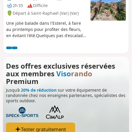
2h 35
Difficile
Départ à Saint-Raphaël (Var) (Var)
Une jolie balade dans l'Esterel, à faire
au printemps pour profiter des fleurs,
en évitant l'été.Quelques pas d'escalade
facile dans la montée finale. De beaux
points de vue sur le massif, parfois
jusqu'à la mer.Attention ! L'itinéraire
peut sembler difficile pour certains
Des offres exclusives réservées
(nécessite un bon sens de l'orientation
aux membres
Viso
rando
et de faire un peu d'escalade facile).
Premium
Jusqu’à
20% de réduction
sur votre équipement de
randonnée chez nos enseignes partenaires, spécialistes des
sports outdoor.
Tester gratuitement