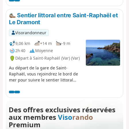
Sentier littoral entre Saint-Raphaël et
Le Dramont
Visorandonneur
9,06 km
+14 m
-9 m
2h 40
Moyenne
Départ à Saint-Raphaël (Var) (Var)
Au départ de la gare de Saint-
Raphaël, vous rejoindrez le bord de
mer pour suivre le sentier littoral
jusqu'au Dramont. Un enchantement
pour les yeux avec cette côte de
roches rouges faite de petites
criques et belles plages de sables et
Des offres exclusives réservées
galets avec une mer aux eaux
aux membres
Viso
rando
turquoises. Attention, ce sentier
littoral n'en est pas vraiment un. La
Premium
progression se fait essentiellement