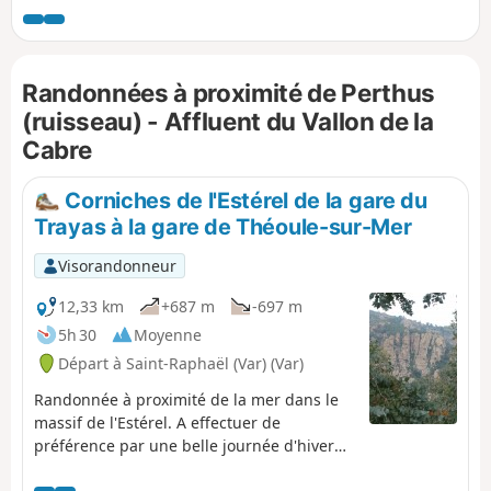
Andoulette et de la Baisse des
Charretiers. Beaux points de vue
panoramiques sur les sommets
Randonnées à proximité de Perthus
emblématiques de l'Estérel et le Golfe
de Fréjus. Descente dans un vallon
(ruisseau) - Affluent du Vallon de la
encaissé.
Cabre
Corniches de l'Estérel de la gare du
Trayas à la gare de Théoule-sur-Mer
Visorandonneur
12,33 km
+687 m
-697 m
5h 30
Moyenne
Départ à Saint-Raphaël (Var) (Var)
Randonnée à proximité de la mer dans le
massif de l'Estérel. A effectuer de
préférence par une belle journée d'hiver
ou à l'automne.