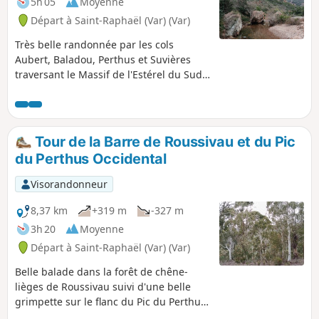
5h 05
Moyenne
Départ à Saint-Raphaël (Var) (Var)
Très belle randonnée par les cols
Aubert, Baladou, Perthus et Suvières
traversant le Massif de l'Estérel du Sud
au Nord et retour par le Vallon du Cabre
de Gourin, le spectaculaire Ravin du
Perthus et le Gratadis. Beaux spécimens
de chêne-lièges. Beaucoup de
Tour de la Barre de Roussivau et du Pic
magnifiques asphodèles sur le Gratadis
du Perthus Occidental
au printemps.
Visorandonneur
8,37 km
+319 m
-327 m
3h 20
Moyenne
Départ à Saint-Raphaël (Var) (Var)
Belle balade dans la forêt de chêne-
lièges de Roussivau suivi d'une belle
grimpette sur le flanc du Pic du Perthus
Occidental jusqu'au plateau de la Baisse