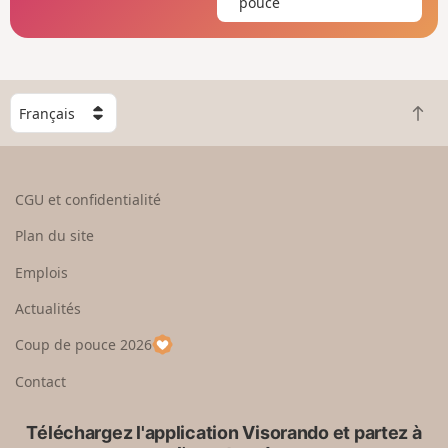
pouce
C
R
h
e
o
t
i
o
s
CGU et confidentialité
u
i
r
s
Plan du site
e
s
n
e
Emplois
h
z
Actualités
a
u
u
n
Coup de pouce 2026
t
p
a
Contact
y
s
Téléchargez l'application Visorando et partez à