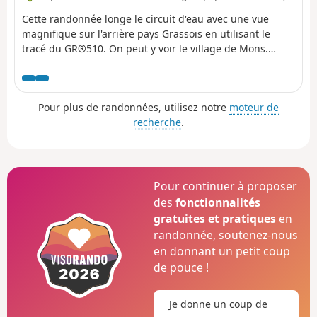
Cette randonnée longe le circuit d'eau avec une vue
magnifique sur l'arrière pays Grassois en utilisant le
tracé du GR®510. On peut y voir le village de Mons.
Attention cette randonnée n'est pas une boucle, il faut
prévoir un véhicule à l'arrivée à Saint-Vallier-de-Thiey
Pour plus de randonnées, utilisez notre
moteur de
recherche
.
Pour continuer à proposer
des
fonctionnalités
gratuites et pratiques
en
randonnée, soutenez-nous
en donnant un petit coup
de pouce !
Je donne un coup de