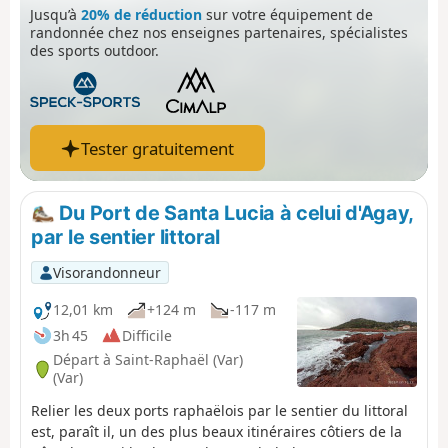
Jusqu’à
20% de réduction
sur votre équipement de
sur des roches avec l'aide d'escaliers.
randonnée chez nos enseignes partenaires, spécialistes
des sports outdoor.
Tester gratuitement
Du Port de Santa Lucia à celui d'Agay,
par le sentier littoral
Visorandonneur
12,01 km
+124 m
-117 m
3h 45
Difficile
Départ à Saint-Raphaël (Var)
(Var)
Relier les deux ports raphaëlois par le sentier du littoral
est, paraît il, un des plus beaux itinéraires côtiers de la