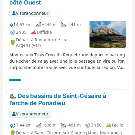
côté Ouest
Visorandonneur
4,63 km
+444 m
-441 m
2h 35
Difficile
Départ à Roquebrune-sur-
Argens (Var)
Montée aux Trois Croix de Roquebrune depuis le parking
du Rocher de Palay avec une jolie passage en vire où l'on
surplombe toute la ville avec vue sur toute la région. Voir
chapitre : infos pratiques.
Des bassins de Saint-Césaire à
l'arche de Ponadieu
Visorandonneur
7,44 km
+606 m
-461 m
3h 50
Facile
Départ à Saint-Cézaire-sur-Siagne (Alpes-Maritimes)