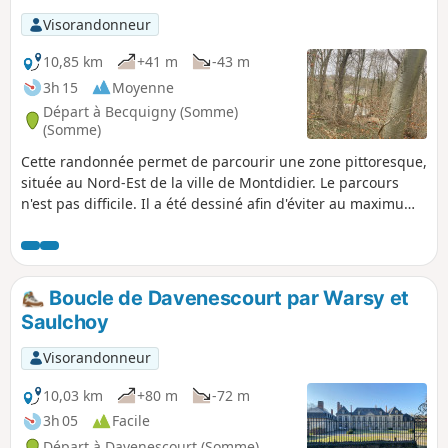
Visorandonneur
10,85 km
+41 m
-43 m
3h 15
Moyenne
Départ à Becquigny (Somme)
(Somme)
Cette randonnée permet de parcourir une zone pittoresque,
située au Nord-Est de la ville de Montdidier. Le parcours
n'est pas difficile. Il a été dessiné afin d'éviter au maximum
de marcher au bord de la route départementale 329 qui a
une circulation importante. Restant en plaine, il fait le tour
du bois des Flavignes et du bois de Guerbigny.
Boucle de Davenescourt par Warsy et
Saulchoy
Visorandonneur
10,03 km
+80 m
-72 m
3h 05
Facile
Départ à Davenescourt (Somme)