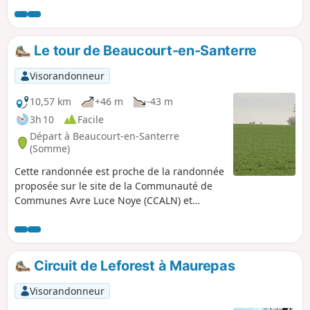
Somme et de l’Aisne, avec un paysage
très agricole, ponctué de petits plans
d’eau aux abords de rivières. À Peronne,
Le tour de Beaucourt-en-Santerre
vous quittez la vallée vallonnée de la
Somme pour traverser la plaine d’Artois
Visorandonneur
au relief relativement plat. La campagne
environnante a souffert des conflits qui
10,57 km
+46 m
-43 m
faisaient rage lors de la Première
3h 10
Facile
Guerre mondiale. Les nombreux
Départ à Beaucourt-en-Santerre
cimetières militaires sont là pour en
(Somme)
témoigner.
Cette randonnée est proche de la randonnée
proposée sur le site de la Communauté de
Communes Avre Luce Noye (CCALN) et
intitulée « Les vallées en Santerre ». Elle
résulte de la volonté de la commission de
remembrement de la commune de proposer
un itinéraire de randonnée sur son
Circuit de Leforest à Maurepas
territoire. Ce parcours permet de visualiser
toute la diversité des paysages de la
Visorandonneur
commune de Beaucourt-en-Santerre. On y