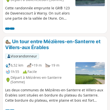
Cette randonnée emprunte le GR® 123
de Davenescourt à Warsy. On suit alors
une partie de la vallée de l'Avre. On
passe devant le château de Warsy. Dans
ce village on quitte le GR® pour
remonter sur le plateau du Santerre
jusqu’au joli hameau de Saulchoy-sur-
Un tour entre Mézières-en-Santerre et
Davenescourt. La traversée du Bois
Villers-aux Érables
Morière permet de rejoindre la D160 au
niveau du monument élevé en
Visorandonneur
l'honneur du Commandant de Banville.
La pittoresque descente vers
6,52 km
+19 m
-19 m
Davenescourt permet d’arriver devant
1h 55
Facile
l’impressionnant château du XVIIIe
Départ à Mézières-en-Santerre
avant de terminer la boucle.
(Somme)
Les deux communes de Mézières-en-Santerre et Villers-aux
Érables sont situées en bordure du plateau du Santerre.
Cette bordure du plateau, entre plaine et bois est fort
pittoresque. De plus le village de Villers-aux-Érables, où il y