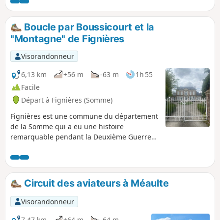
avait un château jusqu’à la première guerre mondiale,
garde deux lieux remarquables de ce passé qui
agrémentent la randonnée.
Boucle par Boussicourt et la
"Montagne" de Fignières
Visorandonneur
6,13 km
+56 m
-63 m
1h 55
Facile
Départ à Fignières (Somme)
Fignières est une commune du département
de la Somme qui a eu une histoire
remarquable pendant la Deuxième Guerre
Mondiale, à cause de l’aérodrome de
Montdidier – Fignières qui fut agrandi par la
Luftwaffe. Aujourd’hui, l’attraction principale
est la « Montagne de Fignières », appelée
Circuit des aviateurs à Méaulte
aussi « Le Larris du Brûlé ». Il s’agit d’une
pelouse calcaire remarquable (un « larris »
Visorandonneur
en picard). La gestion de ce patrimoine
naturel est assurée par le Conservatoire des
7,47 km
+64 m
-64 m