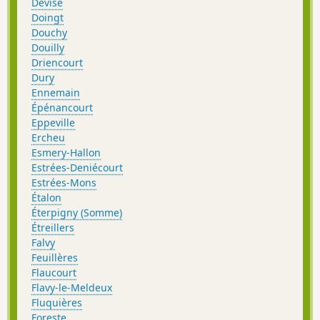
Devise
Doingt
Douchy
Douilly
Driencourt
Dury
Ennemain
Épénancourt
Eppeville
Ercheu
Esmery-Hallon
Estrées-Deniécourt
Estrées-Mons
Étalon
Éterpigny (Somme)
Étreillers
Falvy
Feuillères
Flaucourt
Flavy-le-Meldeux
Fluquières
Foreste