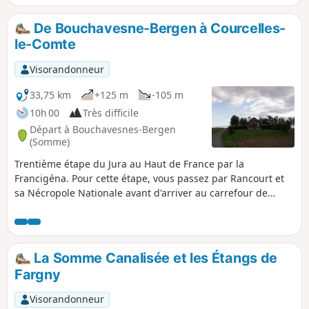
épars.
De Bouchavesne-Bergen à Courcelles-
le-Comte
Visorandonneur
33,75 km
+125 m
-105 m
10h 00
Très difficile
Départ à Bouchavesnes-Bergen
(Somme)
Trentième étape du Jura au Haut de France par la
Francigéna. Pour cette étape, vous passez par Rancourt et
sa Nécropole Nationale avant d'arriver au carrefour de
l’Artois, des Flandres et de la Somme, en traversant la ville
de Bapaume, ville chargée d’histoire, qui s’est distinguée
par le passé comme étant un des lieux de passage
incontournables de nombreux rois pendant leurs
La Somme Canalisée et les Étangs de
déplacements dans l’Artois. Puis c'est en direction d'Arras
Fargny
que cette étape se poursuit.
Visorandonneur