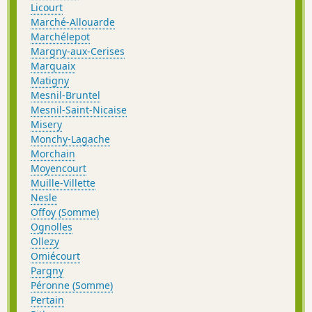
Licourt
Marché-Allouarde
Marchélepot
Margny-aux-Cerises
Marquaix
Matigny
Mesnil-Bruntel
Mesnil-Saint-Nicaise
Misery
Monchy-Lagache
Morchain
Moyencourt
Muille-Villette
Nesle
Offoy (Somme)
Ognolles
Ollezy
Omiécourt
Pargny
Péronne (Somme)
Pertain