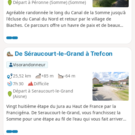
Départ à Péronne (Somme) (Somme)
témoigner.
Agréable randonnée le long du Canal de la Somme jusqu'à
l'écluse du Canal du Nord et retour par le village de
Biaches. Ce parcours offre un havre de paix et de beaux
paysages. Le passage des péniches dans l'écluse est
impressionnant du fait de leur taille.
De Séraucourt-le-Grand à Trefcon
Visorandonneur
25,52 km
+85 m
-64 m
7h 30
Difficile
Départ à Seraucourt-le-Grand
(Aisne)
Vingt huitième étape du Jura au Haut de France par la
Francigéna. De Seraucourt-le-Grand, vous franchissez la
Somme pour une étape au fil de l'eau qui vous fait arriver
en Picardie culturelle, par le Pays du Vermandois, ponctué
de marécages et collines couvertes de champs et bosquets