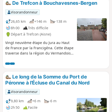
De Trefcon à Bouchavesnes-Bergen
p
Visorandonneur
26,65 km
+146 m
-138 m
8h 00
Très difficile
Départ à Trefcon (Aisne)
Vingt neuvième étape du Jura au Haut
de France par la Francigéna. Cette étape
traverse dans la région du Vermandois,
frontalière entre les départements de la
Somme et de l’Aisne, avec un paysage
très agricole, ponctué de petits plans
d’eau aux abords de rivières. À Peronne,
Le long de la Somme du Port de
vous quittez la vallée vallonnée de la
Péronne à l'Écluse du Canal du Nord
Somme pour traverser la plaine d’Artois
au relief relativement plat. La campagne
Visorandonneur
environnante a souffert des conflits qui
faisaient rage lors de la Première
9,80 km
+6 m
-6 m
Guerre mondiale. Les nombreux
2h 50
Facile
cimetières militaires sont là pour en