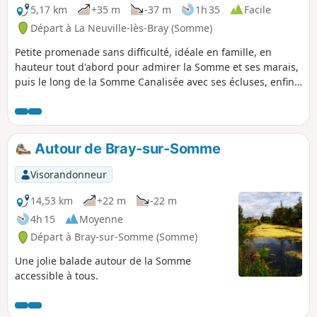
5,17 km
+35 m
-37 m
1h 35
Facile
Départ à La Neuville-lès-Bray (Somme)
Petite promenade sans difficulté, idéale en famille, en
hauteur tout d'abord pour admirer la Somme et ses marais,
puis le long de la Somme Canalisée avec ses écluses, enfin
au point d'arrivée possibilité en saison de découvrir le train
touristique de la Haute-Somme.
Autour de Bray-sur-Somme
Visorandonneur
14,53 km
+22 m
-22 m
4h 15
Moyenne
Départ à Bray-sur-Somme (Somme)
Une jolie balade autour de la Somme
accessible à tous.