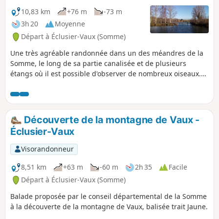
10,83 km
+76 m
-73 m
3h 20
Moyenne
Départ à Éclusier-Vaux (Somme)
Une très agréable randonnée dans un des méandres de la
Somme, le long de sa partie canalisée et de plusieurs
étangs où il est possible d'observer de nombreux oiseaux.
Aux trois-quarts de l'itinéraire, le belvédère de Vaux offre
un superbe panorama sur le milieu qui a été parcouru.
Découverte de la montagne de Vaux -
Éclusier-Vaux
Visorandonneur
8,51 km
+63 m
-60 m
2h 35
Facile
Départ à Éclusier-Vaux (Somme)
Balade proposée par le conseil départemental de la Somme
à la découverte de la montagne de Vaux, balisée trait Jaune.