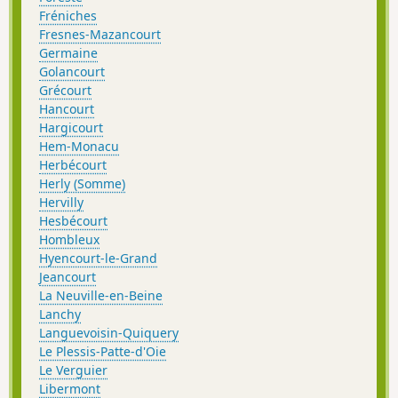
Fréniches
Fresnes-Mazancourt
Germaine
Golancourt
Grécourt
Hancourt
Hargicourt
Hem-Monacu
Herbécourt
Herly (Somme)
Hervilly
Hesbécourt
Hombleux
Hyencourt-le-Grand
Jeancourt
La Neuville-en-Beine
Lanchy
Languevoisin-Quiquery
Le Plessis-Patte-d'Oie
Le Verguier
Libermont