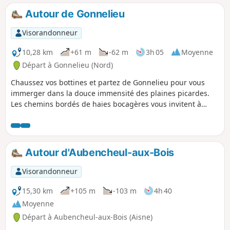
Autour de Gonnelieu
Visorandonneur
10,28 km
+61 m
-62 m
3h 05
Moyenne
Départ à Gonnelieu (Nord)
Chaussez vos bottines et partez de Gonnelieu pour vous
immerger dans la douce immensité des plaines picardes.
Les chemins bordés de haies bocagères vous invitent à
flâner sous un ciel vaste où le chant des oiseaux rythme vos
pas. Au détour de Gouzeaucourt, laissez-vous surprendre
par l’ombre des forêts, mémoire silencieuse des batailles
qui ont façonné ces terres. Poursuivez vers Villers-Guislain,
Autour d'Aubencheul-aux-Bois
où les vallons verdoyants et les clochers champêtres offrent
une halte ressourçante, entre nature et histoire. Entre
Visorandonneur
patrimoine discret et paysages apaisants, cet itinéraire
révèle toute la poésie du petit patrimoine rural.
15,30 km
+105 m
-103 m
4h 40
Moyenne
Départ à Aubencheul-aux-Bois (Aisne)