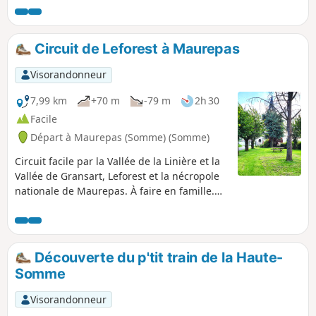
Circuit de Leforest à Maurepas
Visorandonneur
7,99 km
+70 m
-79 m
2h 30
Facile
Départ à Maurepas (Somme) (Somme)
Circuit facile par la Vallée de la Linière et la
Vallée de Gransart, Leforest et la nécropole
nationale de Maurepas. À faire en famille.
Possibilité de pique-nique en deux endroits.
Découverte du p'tit train de la Haute-
Somme
Visorandonneur