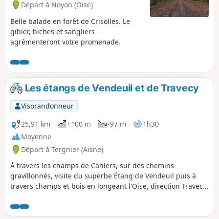
Départ à Noyon (Oise)
Belle balade en forêt de Crisolles. Le
gibier, biches et sangliers
agrémenteront votre promenade.
Les étangs de Vendeuil et de Travecy
Visorandonneur
25,91 km
+100 m
-97 m
1h30
Moyenne
Départ à Tergnier (Aisne)
À travers les champs de Canlers, sur des chemins
gravillonnés, visite du superbe Étang de Vendeuil puis à
travers champs et bois en longeant l'Oise, direction Travecy
pour un retour vers Quessy Centre à nouveau par les
champs de Canlers en utilisant un autre parcours qu'à
l'aller.