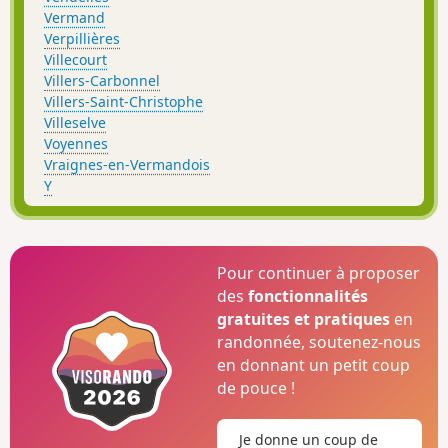
Vermand
Verpillières
Villecourt
Villers-Carbonnel
Villers-Saint-Christophe
Villeselve
Voyennes
Vraignes-en-Vermandois
Y
Pour continuer à proposer
des
fonctionnalités
gratuites et pratiques
en
randonnée, soutenez-nous
en donnant un petit coup
de pouce !
Je donne un coup de