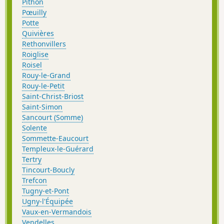
Pithon
Pœuilly
Potte
Quivières
Rethonvillers
Roiglise
Roisel
Rouy-le-Grand
Rouy-le-Petit
Saint-Christ-Briost
Saint-Simon
Sancourt (Somme)
Solente
Sommette-Eaucourt
Templeux-le-Guérard
Tertry
Tincourt-Boucly
Trefcon
Tugny-et-Pont
Ugny-l'Équipée
Vaux-en-Vermandois
Vendelles