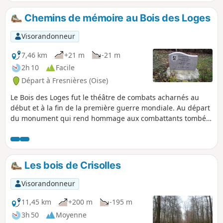
Chemins de mémoire au Bois des Loges
Visorandonneur
7,46 km
+21 m
-21 m
2h 10
Facile
Départ à Fresnières (Oise)
Le Bois des Loges fut le théâtre de combats acharnés au
début et à la fin de la première guerre mondiale. Au départ
du monument qui rend hommage aux combattants tombés
dans le secteur, ainsi que d'une stèle en hommage à un
soldat qui y fut fusillé pour l'exemple, cette randonnée
principalement à travers champs retrace l'histoire
douloureuse de ces lieux.
Les bois de Crisolles
Visorandonneur
11,45 km
+200 m
-195 m
3h 50
Moyenne