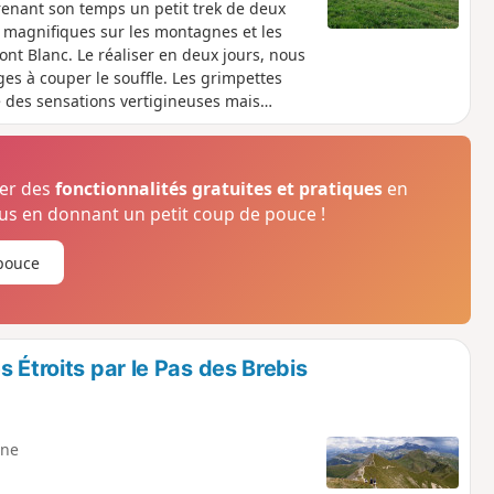
renant son temps un petit trek de deux
 magnifiques sur les montagnes et les
Mont Blanc. Le réaliser en deux jours, nous
es à couper le souffle. Les grimpettes
e des sensations vertigineuses mais
ser des
fonctionnalités gratuites et pratiques
en
s en donnant un petit coup de pouce !
pouce
 Étroits par le Pas des Brebis
ne