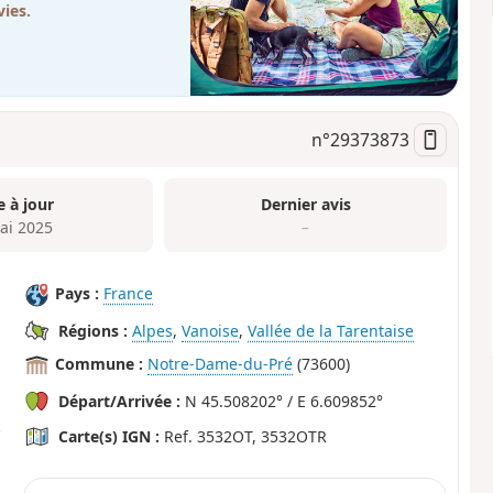
ies.
n°
29373873
e à jour
Dernier avis
ai 2025
–
Pays :
France
Régions :
Alpes
,
Vanoise
,
Vallée de la Tarentaise
Commune :
Notre-Dame-du-Pré
(73600)
Départ/Arrivée :
N 45.508202° / E 6.609852°
Carte(s) IGN :
Ref. 3532OT, 3532OTR