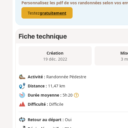
Personnalisez les pdf de vos randonnées selon vos env
Testez
gratuitement
Fiche technique
Création
Mis
19 déc. 2022
3 m
Activité :
Randonnée Pédestre
Distance :
11,47 km
Durée moyenne :
5h 20
Difficulté :
Difficile
Retour au départ :
Oui