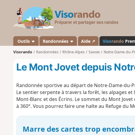
V
i
s
o
r
a
Outils
Randonnées
Aide ↗
Viso
rando
Pre
n
Visorando
Randonnées
Rhône-Alpes
Savoie
Notre-Dame-du-P
d
o
Le Mont Jovet depuis No
Randonnée sportive au départ de Notre-Dame-du-P
Le sentier serpente à travers la forêt, les alpages e
Mont-Blanc et des Écrins. Le sommet du Mont Jovet c
à 360°. Vous pourrez faire une halte au Refuge du Mo
Marre des cartes trop encombr