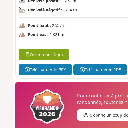
Dénivelé positif :
+ 734 m
Dénivelé négatif :
- 734 m
Point haut :
2 557 m
Point bas :
1 821 m
Ouvrir dans l'app
Télécharger le GPX
Télécharger le PDF
Pour continuer à prop
randonnée, soutenez-no
Je donne un coup d