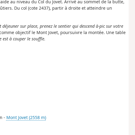
 raide au niveau du Col du Jovet. Arrivé au sommet de la butte,
iers. Du col (cote 2437), partir à droite et atteindre un
 déjeuner sur place, prenez le sentier qui descend à-pic sur votre
s comme objectif le Mont Jovet, poursuivre la montée. Une table
e est à couper le souffle.
on -
Mont Jovet (2558 m)