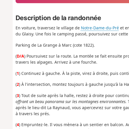
Description de la randonnée
En voiture, traversez le village de
Notre-Dame-du-Pré
et e
du Glaisy. Une fois le camping passé, poursuivez sur cett
Parking de La Grange à Marc (cote 1822).
(
D/A
) Poursuivez sur la route. La montée se fait ensuite pr
travers les alpages. Arrivez à une fourche.
(
1
) Continuez à gauche. À la piste, virez à droite, puis con
(
2
) À l'intersection, montez toujours à gauche jusqu'à la 
(
3
) Tout de suite après la halle, restez à droite pour conti
offrant un beau panorama sur les montagnes environnantes.
T
après le lieu-dit La Raynaud, vous apercevrez sur votre 
à travers les prés.
(
4
) Empruntez-le. Il vous mènera à un sentier en balcon. A