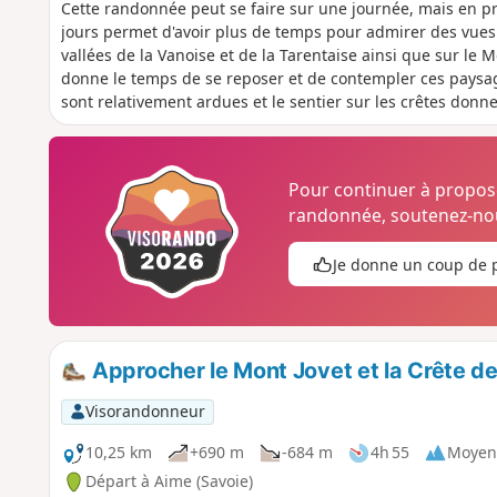
Cette randonnée peut se faire sur une journée, mais en p
jours permet d'avoir plus de temps pour admirer des vues
vallées de la Vanoise et de la Tarentaise ainsi que sur le 
donne le temps de se reposer et de contempler ces paysag
sont relativement ardues et le sentier sur les crêtes donn
inoubliables.
Pour continuer à propo
randonnée, soutenez-nou
Je donne un coup de 
Approcher le Mont Jovet et la Crête des
Visorandonneur
10,25 km
+690 m
-684 m
4h 55
Moyen
Départ à Aime (Savoie)