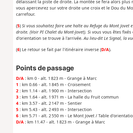
délaissant la piste de droite. La montée se fera alors plus
vous apercevrez sur votre droite une croix et le Dou du Moût
carrefour.
(
5
)
Si vous souhaitez faire une halte au Refuge du Mont Jovet et
droite. (Voir PI Chalet du Mont-Jovet). S
i vous vous êtes fixé
d'orientation se trouve à l'arrivée.
Au lieu-dit Le Signal, la vu
(
6
) Le retour se fait par l'itinéraire inverse (
D/A
).
Points de passage
D/A
: km 0 - alt. 1 823 m - Grange à Marc
1
: km 0.66 - alt. 1 845 m - Croisement
2
: km 1.14 - alt. 1 900 m - Intersection
3
: km 1.64 - alt. 1 971 m - La halle du Fruit commun
4
: km 3.57 - alt. 2 147 m - Sentier
5
: km 5.43 - alt. 2 493 m - Intersection
6
: km 5.71 - alt. 2 550 m - Le Mont Jovet / Table d'orientati
D/A
: km 11.47 - alt. 1 823 m - Grange à Marc