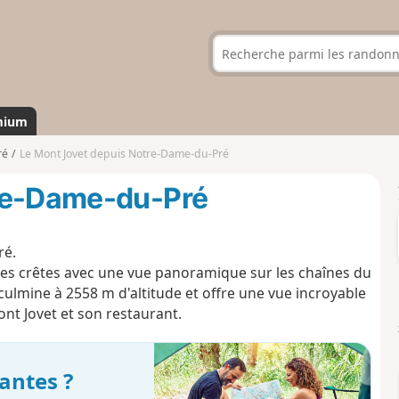
mium
ré
Le Mont Jovet depuis Notre-Dame-du-Pré
tre-Dame-du-Pré
ré.
t les crêtes avec une vue panoramique sur les chaînes du
ulmine à 2558 m d'altitude et offre une vue incroyable
nt Jovet et son restaurant.
antes ?