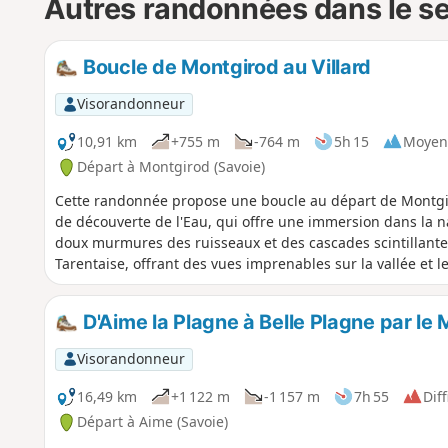
Autres randonnées dans le s
Boucle de Montgirod au Villard
Visorandonneur
10,91 km
+755 m
-764 m
5h 15
Moyen
Départ à Montgirod (Savoie)
Cette randonnée propose une boucle au départ de Montgir
de découverte de l'Eau, qui offre une immersion dans la 
doux murmures des ruisseaux et des cascades scintillantes. 
Tarentaise, offrant des vues imprenables sur la vallée et
D'Aime la Plagne à Belle Plagne par le
Visorandonneur
16,49 km
+1 122 m
-1 157 m
7h 55
Diff
Départ à Aime (Savoie)