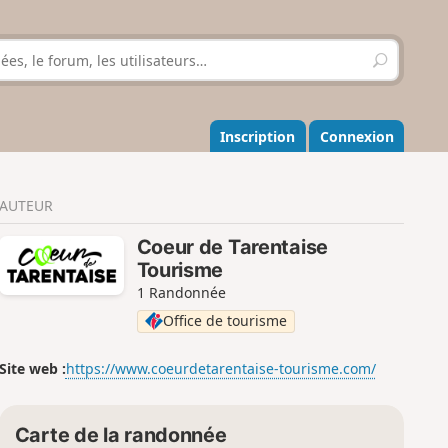
R
e
c
h
e
Inscription
Connexion
r
c
h
AUTEUR
e
r
Coeur de Tarentaise
Tourisme
1 Randonnée
Office de tourisme
Site web :
https://www.coeurdetarentaise-tourisme.com/
Carte de la randonnée