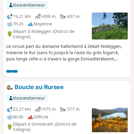
Visorandonneur
19,21 km
+658 m
-657 m
7h 20
Moyenne
Départ à Nideggen (District de
Cologne)
Le circuit part du domaine Kallerbend à Zekall-Nideggen,
traverse la Rur (sans h) jusqu'à la route du grès bigarré,
puis longe celle-ci à travers la gorge Einsiedlerklamm,
passe par plusieurs points de vue sur la vallée de la Rur,
longue de Nideggen, traverse la Hirtzley, entre dans
Nideggen, monte jusqu'au château, puis emprunte la route
des grès bigarrés jusqu'à Abenden, le point sud du circuit,
Boucle au Rursee
et revient au point de départ, non loin de la Rur, en passant
par Nideggen-Brück.
Visorandonneur
22,27 km
+575 m
-577 m
8h 00
Difficile
Départ à Simmerath (District de
Cologne)