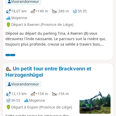
Visorandonneur
18,07 km
+149 m
-289 m
5h 35
Moyenne
Départ à Raeren (Province de Liège)
Déposé au départ du parking Tina, à Raeren (B) vous
découvrez l'Inde naissante. Le parcours suit la rivière qui,
toujours plus profonde, creuse sa vallée à travers bois,
landes et prés. Elle reçoit huit affluents et alimentait un
réseau de moulins à eau toujours visibles en leur état.
Après la ville de Kornelimünster (D) et sa basilique dédiée à
St Kornelius (fondée en 814 par Louis le Pieu, fils successeur
Un petit tour entre Brackvenn et
de Charlemagne) la rivière reprend son cours pour se jeter
Herzogenhügel
dans la Rur qui rejoint la Meuse à Roermond (NL). Vous
quittez l'Inde à Brand Aachen (D)au parking sur la Freunder
Visorandonneur
Landstrasse L220 où votre convoyeur vous reprendra en
charge.
12,13 km
+154 m
-154 m
3h 55
Moyenne
Départ à Eupen (Province de Liège)
Cette rando ravira les amoureux des