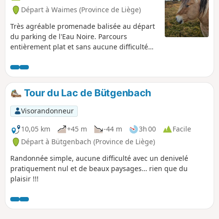
paysage resté intact.
Départ à Waimes (Province de Liège)
Très agréable promenade balisée au départ
du parking de l'Eau Noire. Parcours
entièrement plat et sans aucune difficulté
dans les Hautes Fagnes, dont une partie sur
caillebotis.Seul bémol : selon la direction du
vent, on peut entendre le circuit de Spa-
Francorchamps dans le lointain si ce dernier
Tour du Lac de Bütgenbach
est en activité, comme c'est le cas pour
toutes les promenades dans la région.
Visorandonneur
10,05 km
+45 m
-44 m
3h 00
Facile
Départ à Bütgenbach (Province de Liège)
Randonnée simple, aucune difficulté avec un denivelé
pratiquement nul et de beaux paysages… rien que du
plaisir !!!