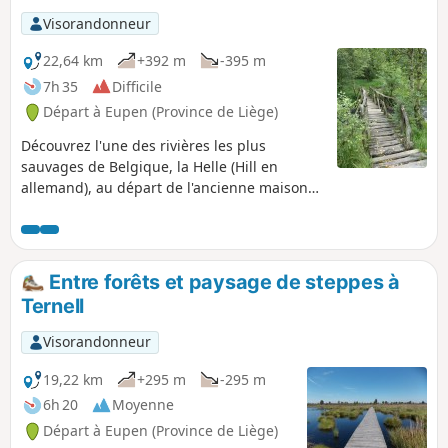
sur le camp d'Elsenborn
Visorandonneur
22,64 km
+392 m
-395 m
7h 35
Difficile
Départ à Eupen (Province de Liège)
Découvrez l'une des rivières les plus
sauvages de Belgique, la Helle (Hill en
allemand), au départ de l'ancienne maison
forestière de Ternell, et les Hautes-Fagnes
où elle prend sa source. Une longue balade
nature au parcours sur terrain varié :
sentiers en forêt (feuillus et épicéas),
Entre forêts et paysage de steppes à
sentiers et chemins herbeux secs et
Ternell
mouillés, caillebotis (sur terrains très
marécageux), chemins empierrés, chemins
Visorandonneur
asphaltés.
19,22 km
+295 m
-295 m
6h 20
Moyenne
Départ à Eupen (Province de Liège)