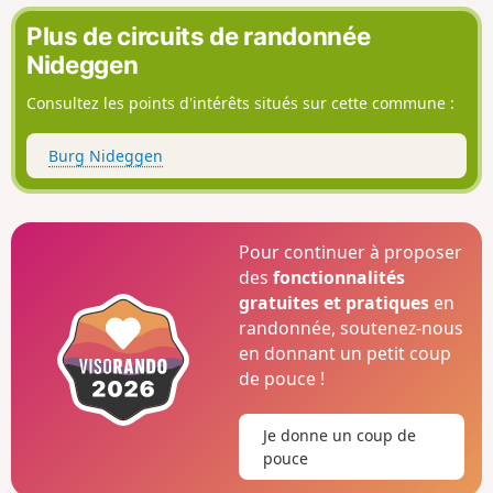
Plus de circuits de randonnée
Nideggen
Consultez les points d'intérêts situés sur cette commune :
Burg Nideggen
Pour continuer à proposer
des
fonctionnalités
gratuites et pratiques
en
randonnée, soutenez-nous
en donnant un petit coup
de pouce !
Je donne un coup de
pouce