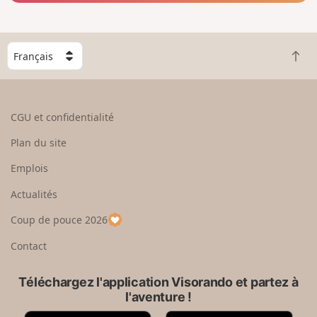
C
R
h
e
o
t
i
o
s
CGU et confidentialité
u
i
r
s
Plan du site
e
s
n
e
Emplois
h
z
Actualités
a
u
u
n
Coup de pouce 2026
t
p
a
Contact
y
s
Téléchargez l'application Visorando et partez à
l'aventure !