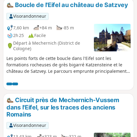
le régime du Troisième Reich. Avant la guerre, cet immense
Boucle de l'Eifel au château de Satzvey
complexe servait de lieu de formation prestigieux pour la
future élite nazie. Après la guerre, le site sera occupé
Visorandonneur
successivement par les armées britannique et belge
pendant plusieurs décennies. Aujourd'hui, Vogelsang a été
7,60 km
+84 m
-85 m
renommé en Vogelsang Internationaler Platz et est devenu
2h 25
Facile
un centre international de mémoire qui retrace non
Départ à Mechernich (District de
seulement les faits historiques de l'époque nazie, mais
Cologne)
aborde aussi des considérations, messages et réflexions
Les points forts de cette boucle dans l'Eifel sont les
ayant trait à la vie sociale actuelle.
formations rocheuses de grès bigarré Katzensteine et le
château de Satzvey. Le parcours emprunte principalement
des chemins forestiers larges et en partie caillouteux, avec
seulement un court passage sur un sentier.
Circuit près de Mechernich-Vussem
dans l'Eifel, sur les traces des anciens
Romains
Visorandonneur
13,43 km
+323 m
-322 m