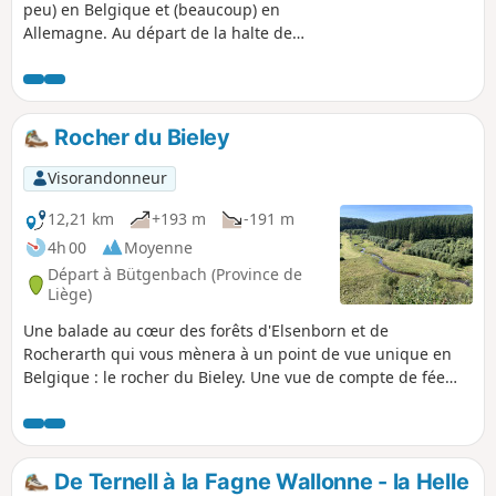
peu) en Belgique et (beaucoup) en
Allemagne. Au départ de la halte de
Reichenstein sur la Vennbahn, la
randonnée démarre en direction de
Kreuz im Venn et de sa grotte avant de
traverser Ruitzhof, hameau allemand
Rocher du Bieley
enclavé en Belgique, puis de rejoindre
la jolie vallée de la Rur.Atmosphères
Visorandonneur
différentes assurées en fonction de la
saison.
12,21 km
+193 m
-191 m
4h 00
Moyenne
Départ à Bütgenbach (Province de
Liège)
Une balade au cœur des forêts d'Elsenborn et de
Rocherarth qui vous mènera à un point de vue unique en
Belgique : le rocher du Bieley. Une vue de compte de fée
sur une vallée voyant serpenter en son sein un petit
ruisseau aux milles reflets. Quelle que soit la période ou le
temps, la vue incroyable à ce niveau vaut assurément le
détour. Ajout modérateur : bien lire les avis : certaines
De Ternell à la Fagne Wallonne - la Helle
périodes dangereuses à cause des tirs à munitions réelles