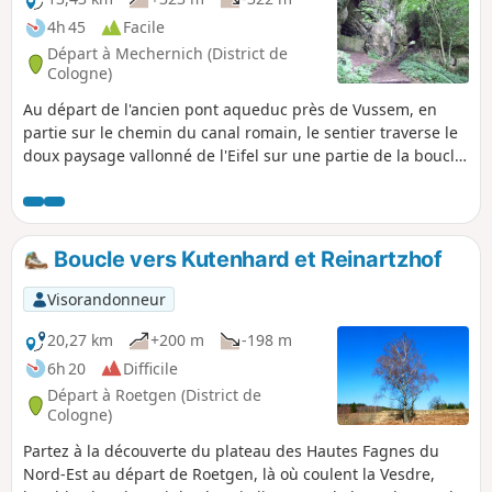
4h 45
Facile
Départ à Mechernich (District de
Cologne)
Au départ de l'ancien pont aqueduc près de Vussem, en
partie sur le chemin du canal romain, le sentier traverse le
doux paysage vallonné de l'Eifel sur une partie de la boucle
de l'Eifel autour de la grotte de Kakus, en partie sur les
traces des anciens Romains.
Boucle vers Kutenhard et Reinartzhof
Visorandonneur
20,27 km
+200 m
-198 m
6h 20
Difficile
Départ à Roetgen (District de
Cologne)
Partez à la découverte du plateau des Hautes Fagnes du
Nord-Est au départ de Roetgen, là où coulent la Vesdre,