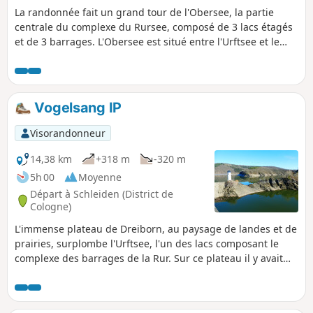
La randonnée fait un grand tour de l'Obersee, la partie
centrale du complexe du Rursee, composé de 3 lacs étagés
et de 3 barrages. L'Obersee est situé entre l'Urftsee et le
Rursee proprement dit.Situé au cœur du Parc national de
l'Eifel, le Rursee garantit des paysages magnifiques. Outre
les lacs et les forêts, cette randonnée vous emmène à
travers landes jusqu'au village fantôme de Wollseifen, son
Vogelsang IP
Église Saint-Roch et son école-musée.Situé à la proximité du
grand centre de formation de l'élite nazie de Volgelsang,
Visorandonneur
Wollseifen a été fortement endommagé par les
bombardements pendant la Seconde Guerre Mondiale et
14,38 km
+318 m
-320 m
puis complètement rasé par l'armée anglaise pour faire
5h 00
Moyenne
place, juste après guerre, au camp d'entrainement militaire
Départ à Schleiden (District de
de Vogelsang, qui, depuis le retrait d'Allemagne des
Cologne)
troupes anglaises puis belges, a été reconverti en un centre
L'immense plateau de Dreiborn, au paysage de landes et de
de mémoire.
prairies, surplombe l'Urftsee, l'un des lacs composant le
complexe des barrages de la Rur. Sur ce plateau il y avait
autrefois un village, dont il ne reste aujourd'hui que l'église
et l'école. À l'Est de ce plateau, en rive gauche de l'Urft, se
trouve Vogelsang, une forteresse "moderne" construite par