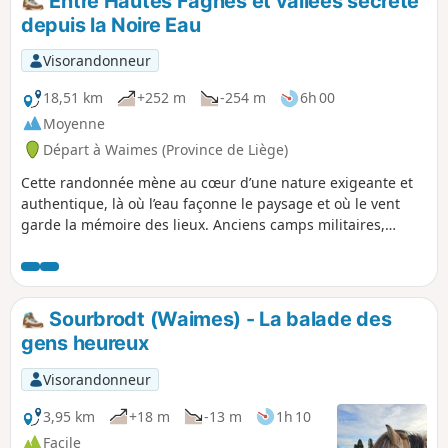
Entre Hautes Fagnes et vallées secrète
depuis la Noire Eau
Visorandonneur
18,51 km
+252 m
-254 m
6h 00
Moyenne
Départ à Waimes (Province de Liège)
Cette randonnée mène au cœur d’une nature exigeante et
authentique, là où l’eau façonne le paysage et où le vent
garde la mémoire des lieux. Anciens camps militaires,
toponymie d’influence germanique et reliefs rudes
racontent une histoire marquée par les frontières et le
temps.Tourbières nées après la dernière glaciation, sols
acides et roches schisteuses composent un décor typique
Sourbrodt (Waimes) - La balade des
des Hautes Fagnes. Ruisseaux clairs, rivières sombres
gens heureux
chargées de tourbe et sources froides accompagnent la
marche.Forêts profondes, landes ouvertes et clairières se
Visorandonneur
succèdent, abritant une faune discrète et une flore
spécialisée. Une randonnée à la fois sauvage et apaisante,
3,95 km
+18 m
-13 m
1h 10
idéale pour célébrer un moment particulier dans un
Facile