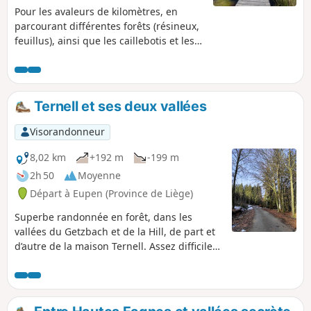
Pour les avaleurs de kilomètres, en
parcourant différentes forêts (résineux,
feuillus), ainsi que les caillebotis et les
tourbières des Hautes Fagnes.
Ternell et ses deux vallées
Visorandonneur
8,02 km
+192 m
-199 m
2h 50
Moyenne
Départ à Eupen (Province de Liège)
Superbe randonnée en forêt, dans les
vallées du Getzbach et de la Hill, de part et
d’autre de la maison Ternell. Assez difficile
car elle comporte de nombreux sentiers
accidentés, recouverts de pierres et de
racines.