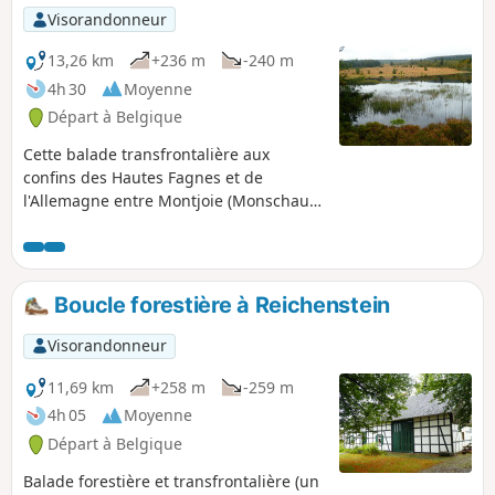
Visorandonneur
13,26 km
+236 m
-240 m
4h 30
Moyenne
Départ à Belgique
Cette balade transfrontalière aux
confins des Hautes Fagnes et de
l'Allemagne entre Montjoie (Monschau)
et Sourbrodt (Waimes) démarre sur le
RAVeL (enclave belge de la Vennbahn) à
l'ancienne halte de Reichenstein à
hauteur du Couvent (Kloster) de
Boucle forestière à Reichenstein
Reichenstein sur la route reliant
Mützenich à Kalterherberg.Découvrez
Visorandonneur
ce pur bonheur à l'écart de la foule
touristique dans les Hautes Fagnes.
11,69 km
+258 m
-259 m
4h 05
Moyenne
Départ à Belgique
Balade forestière et transfrontalière (un