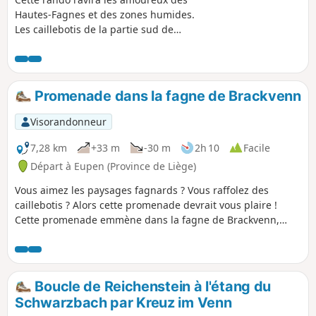
Hautes-Fagnes et des zones humides.
Les caillebotis de la partie sud de
Brackvenn, le sentier dans la vallée du
Spohrbach, la confluence de ce dernier
et la Helle (Hill en allemand) et le sentier
des bornes frontières (à la fin du
Promenade dans la fagne de Brackvenn
parcours) en sont les points d'orgue.
Visorandonneur
7,28 km
+33 m
-30 m
2h 10
Facile
Départ à Eupen (Province de Liège)
Vous aimez les paysages fagnards ? Vous raffolez des
caillebotis ? Alors cette promenade devrait vous plaire !
Cette promenade emmène dans la fagne de Brackvenn,
proche de la frontière allemande. Cette balade se déroule,
en forêt, dans les Fagnes, le long d’étendues d’eau,.. Les
paysages sont multiples et vraiment agréables.
Boucle de Reichenstein à l'étang du
Schwarzbach par Kreuz im Venn