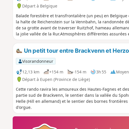
Départ à Belgique
Balade forestière et transfrontalière (un peu) en Belgiqu
la halte de Reichenstein sur la Vennbahn, la randonnée d
de sa grotte avant de traverser Ruitzhof, hameau allemand
la jolie vallée de la Rur.Atmosphères différentes assurées 
Un petit tour entre Brackvenn et Herz
Visorandonneur
12,13 km
+154 m
-154 m
3h 55
Moyen
Départ à Eupen (Province de Liège)
Cette rando ravira les amoureux des Hautes-Fagnes et des 
partie sud de Brackvenn, le sentier dans la vallée du Spoh
Helle (Hill en allemand) et le sentier des bornes frontières 
d'orgue.