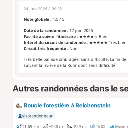
24 juin 2026 à 09:32
Note globale
:
4.5
/
5
Date de la randonnée
: 17 juin 2026
Facilité à suivre l'itinéraire
: ★★★★☆ Bien
Intérêt du circuit de randonnée
: ★★★★★ Très bien
Circuit très fréquenté
: Non
Très belle ballade ombragée, sans difficulté. La fin de
suivant la rivière de la Ruhr donc sans difficulté.
Autres randonnées dans le s
Boucle forestière à Reichenstein
Visorandonneur
11,69 km
+258 m
-259 m
4h 05
Moyen