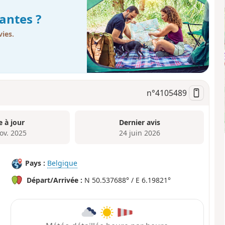
antes ?
ies.
n°
4105489
e à jour
Dernier avis
ov. 2025
24 juin 2026
Pays :
Belgique
Départ/Arrivée :
N 50.537688° / E 6.19821°