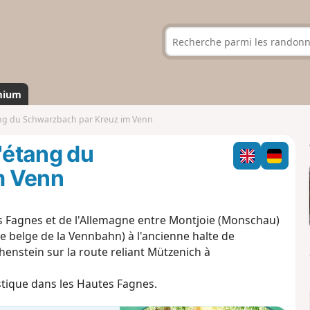
mium
tang du Schwarzbach par Kreuz im Venn
'étang du
m Venn
es Fagnes et de l'Allemagne entre Montjoie (Monschau)
 belge de la Vennbahn) à l'ancienne halte de
henstein sur la route reliant Mützenich à
stique dans les Hautes Fagnes.