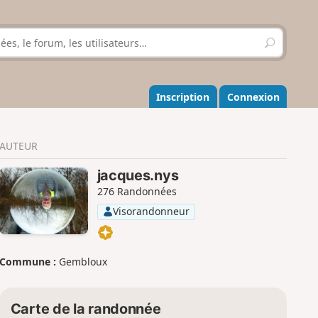
R
e
c
h
e
Inscription
Connexion
r
c
h
AUTEUR
e
r
jacques.nys
276 Randonnées
Visorandonneur
Commune :
Gembloux
Carte de la randonnée