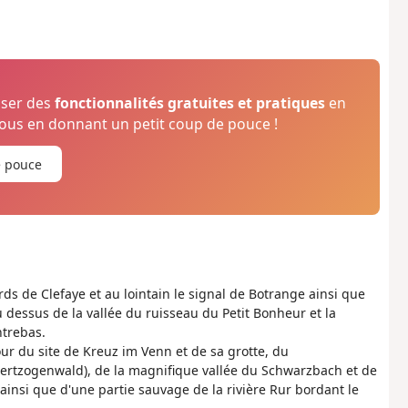
oser des
fonctionnalités gratuites et pratiques
en
us en donnant un petit coup de pouce !
e pouce
ds de Clefaye et au lointain le signal de Botrange ainsi que
au dessus de la vallée du ruisseau du Petit Bonheur et la
ntrebas.
r du site de Kreuz im Venn et de sa grotte, du
Hertzogenwald), de la magnifique vallée du Schwarzbach et de
insi que d'une partie sauvage de la rivière Rur bordant le