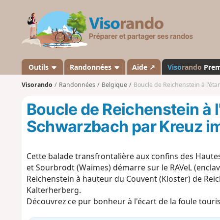
V
i
s
o
r
a
Outils
Randonnées
Aide ↗
Viso
rando
Pre
n
Visorando
Randonnées
Belgique
Boucle de Reichenstein à l'é
d
o
Boucle de Reichenstein à l
Schwarzbach par Kreuz i
Cette balade transfrontalière aux confins des Haut
et Sourbrodt (Waimes) démarre sur le RAVeL (enclave
Reichenstein à hauteur du Couvent (Kloster) de Reic
Kalterherberg.
Découvrez ce pur bonheur à l'écart de la foule touri