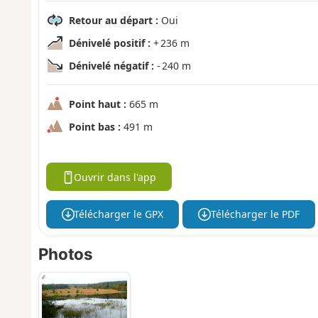
Retour au départ :
Oui
Dénivelé positif :
+ 236 m
Dénivelé négatif :
- 240 m
Point haut :
665 m
Point bas :
491 m
Ouvrir dans l'app
Télécharger le GPX
Télécharger le PDF
Photos