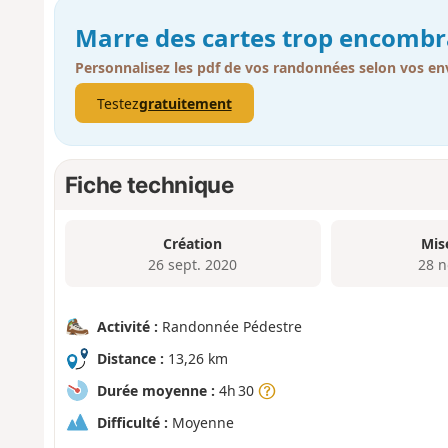
Marre des cartes trop encombr
Personnalisez les pdf de vos randonnées selon vos env
Testez
gratuitement
Fiche technique
Création
Mis
26 sept. 2020
28 n
Activité :
Randonnée Pédestre
Distance :
13,26 km
Durée moyenne :
4h 30
Difficulté :
Moyenne