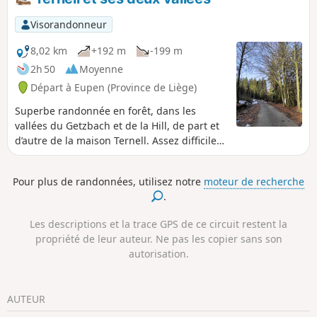
Visorandonneur
8,02 km
+192 m
-199 m
2h 50
Moyenne
Départ à Eupen (Province de Liège)
Superbe randonnée en forêt, dans les
vallées du Getzbach et de la Hill, de part et
d’autre de la maison Ternell. Assez difficile
car elle comporte de nombreux sentiers
accidentés, recouverts de pierres et de
Pour plus de randonnées, utilisez notre
moteur de recherche
racines.
.
Les descriptions et la trace GPS de ce circuit restent la
propriété de leur auteur. Ne pas les copier sans son
autorisation.
AUTEUR