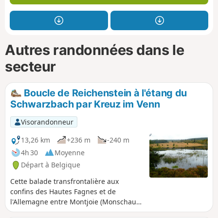
Autres randonnées dans le
secteur
Boucle de Reichenstein à l'étang du
Schwarzbach par Kreuz im Venn
Visorandonneur
13,26 km
+236 m
-240 m
4h 30
Moyenne
Départ à Belgique
Cette balade transfrontalière aux
confins des Hautes Fagnes et de
l'Allemagne entre Montjoie (Monschau)
et Sourbrodt (Waimes) démarre sur le