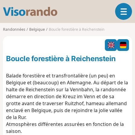
V
O
i
u
s
v
o
Randonnées
Belgique
Boucle forestière à Reichenstein
r
r
i
a
r
n
l
d
Boucle forestière à Reichenstein
a
o
n
a
Balade forestière et transfrontalière (un peu) en
v
Belgique et (beaucoup) en Allemagne.
Au départ de la
i
halte de Reichenstein sur la Vennbahn, la randonnée
g
démarre en direction de Kreuz im Venn et de sa
a
t
grotte avant de traverser Ruitzhof, hameau allemand
i
enclavé en Belgique, puis de rejoindre la jolie vallée
o
de la Rur.
n
Atmosphères différentes assurées en fonction de la
saison.