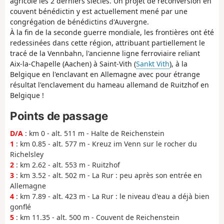
agricole les 2 derniers siècles. Un projet de reconversion en
couvent bénédictin y est actuellement mené par une
congrégation de bénédictins d'Auvergne.
À la fin de la seconde guerre mondiale, les frontières ont été
redessinées dans cette région, attribuant partiellement le
tracé de la Vennbahn, l'ancienne ligne ferroviaire reliant
Aix-la-Chapelle (Aachen) à Saint-Vith (
Sankt Vith
), à la
Belgique en l'enclavant en Allemagne avec pour étrange
résultat l'enclavement du hameau allemand de Ruitzhof en
Belgique !
Points de passage
D/A
: km 0 - alt. 511 m - Halte de Reichenstein
1
: km 0.85 - alt. 577 m - Kreuz im Venn sur le rocher du
Richelsley
2
: km 2.62 - alt. 553 m - Ruitzhof
3
: km 3.52 - alt. 502 m - La Rur : peu après son entrée en
Allemagne
4
: km 7.89 - alt. 423 m - La Rur : le niveau d'eau a déjà bien
gonflé
5
: km 11.35 - alt. 500 m - Couvent de Reichenstein