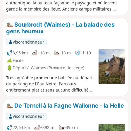
authentique, là où l’eau façonne le paysage et où le vent
garde la mémoire des lieux. Anciens camps militaires,
toponymie d’influence germanique et reliefs rudes
racontent une histoire marquée par les frontières et le
Sourbrodt (Waimes) - La balade des
temps.Tourbières nées après la dernière glaciation, sols
gens heureux
acides et roches schisteuses composent un décor typique
des Hautes Fagnes. Ruisseaux clairs, rivières sombres
Visorandonneur
chargées de tourbe et sources froides accompagnent la
marche.Forêts profondes, landes ouvertes et clairières se
3,95 km
+18 m
-13 m
1h 10
succèdent, abritant une faune discrète et une flore
Facile
spécialisée. Une randonnée à la fois sauvage et apaisante,
Départ à Waimes (Province de Liège)
idéale pour célébrer un moment particulier dans un
paysage resté intact.
Très agréable promenade balisée au départ
du parking de l'Eau Noire. Parcours
entièrement plat et sans aucune difficulté
dans les Hautes Fagnes, dont une partie sur
caillebotis.Seul bémol : selon la direction du
De Ternell à la Fagne Wallonne - la Helle
vent, on peut entendre le circuit de Spa-
Francorchamps dans le lointain si ce dernier
Visorandonneur
est en activité, comme c'est le cas pour
toutes les promenades dans la région.
22,64 km
+392 m
-395 m