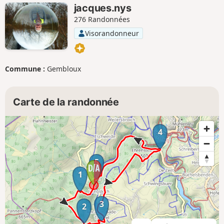
jacques.nys
276 Randonnées
Visorandonneur
Commune :
Gembloux
Carte de la randonnée
4
5
1
3
2