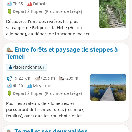
7h 35
Difficile
Départ à Eupen (Province de Liège)
Découvrez l'une des rivières les plus
sauvages de Belgique, la Helle (Hill en
allemand), au départ de l'ancienne maison
forestière de Ternell, et les Hautes-Fagnes
où elle prend sa source. Une longue balade
Entre forêts et paysage de steppes à
nature au parcours sur terrain varié :
Ternell
sentiers en forêt (feuillus et épicéas),
sentiers et chemins herbeux secs et
Visorandonneur
mouillés, caillebotis (sur terrains très
marécageux), chemins empierrés, chemins
19,22 km
+295 m
-295 m
asphaltés.
6h 20
Moyenne
Départ à Eupen (Province de Liège)
Pour les avaleurs de kilomètres, en
parcourant différentes forêts (résineux,
feuillus), ainsi que les caillebotis et les
tourbières des Hautes Fagnes.
Ternell et ses deux vallées