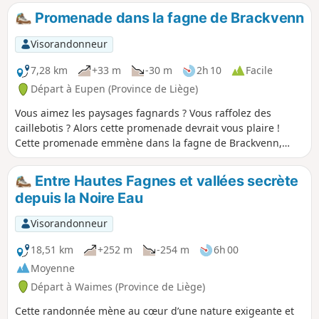
Promenade dans la fagne de Brackvenn
Visorandonneur
7,28 km
+33 m
-30 m
2h 10
Facile
Départ à Eupen (Province de Liège)
Vous aimez les paysages fagnards ? Vous raffolez des
caillebotis ? Alors cette promenade devrait vous plaire !
Cette promenade emmène dans la fagne de Brackvenn,
proche de la frontière allemande. Cette balade se déroule,
en forêt, dans les Fagnes, le long d’étendues d’eau,.. Les
Entre Hautes Fagnes et vallées secrète
paysages sont multiples et vraiment agréables.
depuis la Noire Eau
Visorandonneur
18,51 km
+252 m
-254 m
6h 00
Moyenne
Départ à Waimes (Province de Liège)
Cette randonnée mène au cœur d’une nature exigeante et