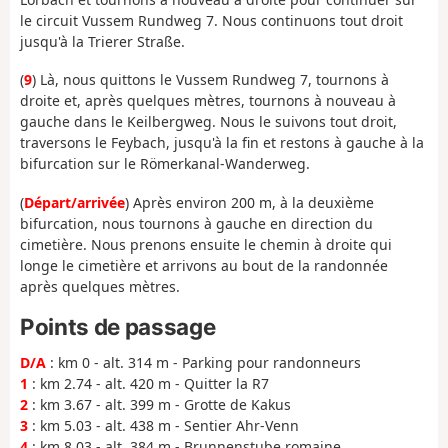
le circuit Vussem Rundweg 7. Nous continuons tout droit
jusqu'à la Trierer Straße.
(
9
) Là, nous quittons le Vussem Rundweg 7, tournons à
droite et, après quelques mètres, tournons à nouveau à
gauche dans le Keilbergweg. Nous le suivons tout droit,
traversons le Feybach, jusqu'à la fin et restons à gauche à la
bifurcation sur le Römerkanal-Wanderweg.
(
Départ/arrivée
) Après environ 200 m, à la deuxième
bifurcation, nous tournons à gauche en direction du
cimetière. Nous prenons ensuite le chemin à droite qui
longe le cimetière et arrivons au bout de la randonnée
après quelques mètres.
Points de passage
D/A
: km 0 - alt. 314 m - Parking pour randonneurs
1
: km 2.74 - alt. 420 m - Quitter la R7
2
: km 3.67 - alt. 399 m - Grotte de Kakus
3
: km 5.03 - alt. 438 m - Sentier Ahr-Venn
4
: km 8.03 - alt. 384 m - Brunnenstube romaine