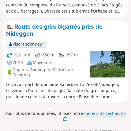
centrale du complexe du Rursee, composé de 3 lacs étagés
et de 3 barrages. L'Obersee est situé entre l'Urftsee et le
Rursee proprement dit.Situé au cœur du Parc national de
l'Eifel, le Rursee garantit des paysages magnifiques. Outre
Route des grès bigarrés près de
les lacs et les forêts, cette randonnée vous emmène à
Nideggen
travers landes jusqu'au village fantôme de Wollseifen, son
Église Saint-Roch et son école-musée.Situé à la proximité du
Visorandonneur
grand centre de formation de l'élite nazie de Volgelsang,
Wollseifen a été fortement endommagé par les
19,21 km
+658 m
-657 m
bombardements pendant la Seconde Guerre Mondiale et
7h 20
Moyenne
puis complètement rasé par l'armée anglaise pour faire
Départ à Nideggen (District de
place, juste après guerre, au camp d'entrainement militaire
Cologne)
de Vogelsang, qui, depuis le retrait d'Allemagne des
Le circuit part du domaine Kallerbend à Zekall-Nideggen,
troupes anglaises puis belges, a été reconverti en un centre
traverse la Rur (sans h) jusqu'à la route du grès bigarré,
de mémoire.
puis longe celle-ci à travers la gorge Einsiedlerklamm,
passe par plusieurs points de vue sur la vallée de la Rur,
longue de Nideggen, traverse la Hirtzley, entre dans
Pour plus de randonnées, utilisez notre
moteur de recherche
Nideggen, monte jusqu'au château, puis emprunte la route
.
des grès bigarrés jusqu'à Abenden, le point sud du circuit,
et revient au point de départ, non loin de la Rur, en passant
Les descriptions et la trace GPS de ce circuit restent la