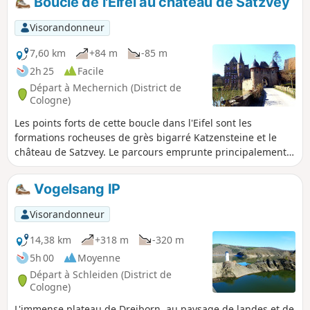
Boucle de l'Eifel au château de Satzvey
Visorandonneur
7,60 km
+84 m
-85 m
2h 25
Facile
Départ à Mechernich (District de
Cologne)
Les points forts de cette boucle dans l'Eifel sont les
formations rocheuses de grès bigarré Katzensteine et le
château de Satzvey. Le parcours emprunte principalement
des chemins forestiers larges et en partie caillouteux, avec
seulement un court passage sur un sentier.
Vogelsang IP
Visorandonneur
14,38 km
+318 m
-320 m
5h 00
Moyenne
Départ à Schleiden (District de
Cologne)
L'immense plateau de Dreiborn, au paysage de landes et de