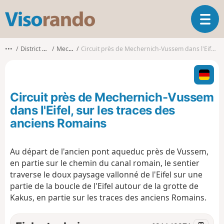
V
O
i
u
s
v
o
•••
District de Cologne
Mechernich
Circuit près de Mechernich-Vussem dans l'Eifel, sur les traces des anciens Romains
r
r
i
a
r
n
l
d
Circuit près de Mechernich-Vussem
a
o
n
dans l'Eifel, sur les traces des
a
anciens Romains
v
i
g
Au départ de l'ancien pont aqueduc près de Vussem,
a
en partie sur le chemin du canal romain, le sentier
t
traverse le doux paysage vallonné de l'Eifel sur une
i
partie de la boucle de l'Eifel autour de la grotte de
o
Kakus, en partie sur les traces des anciens Romains.
n