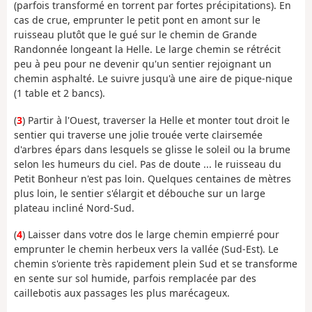
(parfois transformé en torrent par fortes précipitations). En
cas de crue, emprunter le petit pont en amont sur le
ruisseau plutôt que le gué sur le chemin de Grande
Randonnée longeant la Helle. Le large chemin se rétrécit
peu à peu pour ne devenir qu'un sentier rejoignant un
chemin asphalté. Le suivre jusqu'à une aire de pique-nique
(1 table et 2 bancs).
(
3
) Partir à l'Ouest, traverser la Helle et monter tout droit le
sentier qui traverse une jolie trouée verte clairsemée
d'arbres épars dans lesquels se glisse le soleil ou la brume
selon les humeurs du ciel. Pas de doute ... le ruisseau du
Petit Bonheur n'est pas loin. Quelques centaines de mètres
plus loin, le sentier s'élargit et débouche sur un large
plateau incliné Nord-Sud.
(
4
) Laisser dans votre dos le large chemin empierré pour
emprunter le chemin herbeux vers la vallée (Sud-Est). Le
chemin s'oriente très rapidement plein Sud et se transforme
en sente sur sol humide, parfois remplacée par des
caillebotis aux passages les plus marécageux.