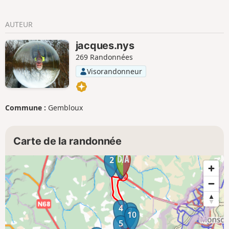
AUTEUR
jacques.nys
269 Randonnées
Visorandonneur
Commune :
Gembloux
Carte de la randonnée
2
1
4
3
10
5