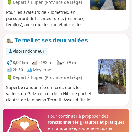
Départ à Eupen (Province de Liège)
Pour les avaleurs de kilomètres, en
parcourant différentes forêts (résineux,
feuillus), ainsi que les caillebotis et les
tourbières des Hautes Fagnes.
Ternell et ses deux vallées
Visorandonneur
8,02 km
+192 m
-199 m
2h 50
Moyenne
Départ à Eupen (Province de Liège)
Superbe randonnée en forêt, dans les
vallées du Getzbach et de la Hill, de part et
d’autre de la maison Ternell. Assez difficile
car elle comporte de nombreux sentiers
accidentés, recouverts de pierres et de
Pour continuer à proposer des
racines.
fonctionnalités gratuites et pratiques
en randonnée, soutenez-nous en