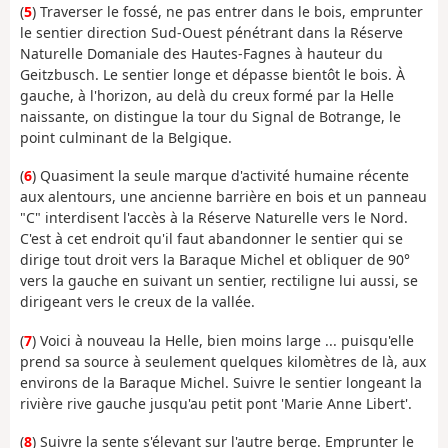
(
5
) Traverser le fossé, ne pas entrer dans le bois, emprunter
le sentier direction Sud-Ouest pénétrant dans la Réserve
Naturelle Domaniale des Hautes-Fagnes à hauteur du
Geitzbusch. Le sentier longe et dépasse bientôt le bois. À
gauche, à l'horizon, au delà du creux formé par la Helle
naissante, on distingue la tour du Signal de Botrange, le
point culminant de la Belgique.
(
6
) Quasiment la seule marque d'activité humaine récente
aux alentours, une ancienne barrière en bois et un panneau
"C" interdisent l'accès à la Réserve Naturelle vers le Nord.
C'est à cet endroit qu'il faut abandonner le sentier qui se
dirige tout droit vers la Baraque Michel et obliquer de 90°
vers la gauche en suivant un sentier, rectiligne lui aussi, se
dirigeant vers le creux de la vallée.
(
7
) Voici à nouveau la Helle, bien moins large ... puisqu'elle
prend sa source à seulement quelques kilomètres de là, aux
environs de la Baraque Michel. Suivre le sentier longeant la
rivière rive gauche jusqu'au petit pont 'Marie Anne Libert'.
(
8
) Suivre la sente s'élevant sur l'autre berge. Emprunter le