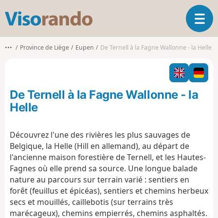
V
O
i
u
s
v
o
•••
Province de Liège
Eupen
De Ternell à la Fagne Wallonne - la Helle
r
r
i
a
r
n
l
d
De Ternell à la Fagne Wallonne - la
a
o
n
Helle
a
v
Découvrez l'une des rivières les plus sauvages de
i
Belgique, la Helle (Hill en allemand), au départ de
g
a
l'ancienne maison forestière de Ternell, et les Hautes-
t
Fagnes où elle prend sa source. Une longue balade
i
nature au parcours sur terrain varié : sentiers en
o
forêt (feuillus et épicéas), sentiers et chemins herbeux
n
secs et mouillés, caillebotis (sur terrains très
marécageux), chemins empierrés, chemins asphaltés.