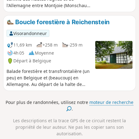
l'Allemagne entre Montjoie (Monschau)
et Sourbrodt (Waimes) démarre sur le
RAVeL (enclave belge de la Vennbahn) à
Boucle forestière à Reichenstein
l'ancienne halte de Reichenstein à
hauteur du Couvent (Kloster) de
Visorandonneur
Reichenstein sur la route reliant
Mützenich à Kalterherberg.Découvrez
11,69 km
+258 m
-259 m
ce pur bonheur à l'écart de la foule
4h 05
Moyenne
touristique dans les Hautes Fagnes.
Départ à Belgique
Balade forestière et transfrontalière (un
peu) en Belgique et (beaucoup) en
Allemagne. Au départ de la halte de
Reichenstein sur la Vennbahn, la
randonnée démarre en direction de
Pour plus de randonnées, utilisez notre
moteur de recherche
Kreuz im Venn et de sa grotte avant de
.
traverser Ruitzhof, hameau allemand
enclavé en Belgique, puis de rejoindre
Les descriptions et la trace GPS de ce circuit restent la
la jolie vallée de la Rur.Atmosphères
propriété de leur auteur. Ne pas les copier sans son
différentes assurées en fonction de la
autorisation.
saison.