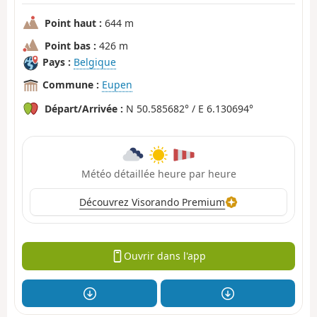
Point haut :
644 m
Point bas :
426 m
Pays :
Belgique
Commune :
Eupen
Départ/Arrivée :
N 50.585682° / E 6.130694°
Météo détaillée heure par heure
Découvrez Visorando Premium
Ouvrir dans l'app