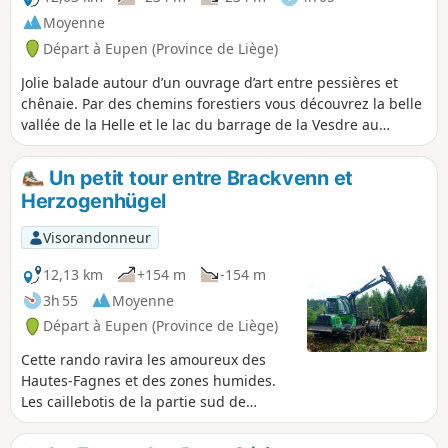
Moyenne
Départ à Eupen (Province de Liège)
Jolie balade autour d’un ouvrage d’art entre pessières et
chênaie. Par des chemins forestiers vous découvrez la belle
vallée de la Helle et le lac du barrage de la Vesdre au
confluent de la Getz et de la Vesdre (Weser).
Un petit tour entre Brackvenn et
Herzogenhügel
Visorandonneur
12,13 km
+154 m
-154 m
3h 55
Moyenne
Départ à Eupen (Province de Liège)
Cette rando ravira les amoureux des
Hautes-Fagnes et des zones humides.
Les caillebotis de la partie sud de
Brackvenn, le sentier dans la vallée du
Spohrbach, la confluence de ce dernier