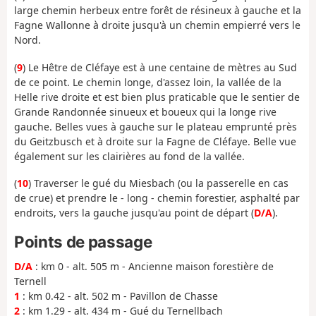
large chemin herbeux entre forêt de résineux à gauche et la
Fagne Wallonne à droite jusqu'à un chemin empierré vers le
Nord.
(
9
) Le Hêtre de Cléfaye est à une centaine de mètres au Sud
de ce point. Le chemin longe, d'assez loin, la vallée de la
Helle rive droite et est bien plus praticable que le sentier de
Grande Randonnée sinueux et boueux qui la longe rive
gauche. Belles vues à gauche sur le plateau emprunté près
du Geitzbusch et à droite sur la Fagne de Cléfaye. Belle vue
également sur les clairières au fond de la vallée.
(
10
) Traverser le gué du Miesbach (ou la passerelle en cas
de crue) et prendre le - long - chemin forestier, asphalté par
endroits, vers la gauche jusqu'au point de départ (
D/A
).
Points de passage
D/A
: km 0 - alt. 505 m - Ancienne maison forestière de
Ternell
1
: km 0.42 - alt. 502 m - Pavillon de Chasse
2
: km 1.29 - alt. 434 m - Gué du Ternellbach