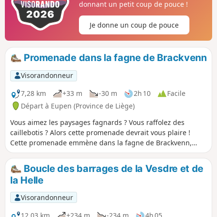
donnant un petit coup de pouce !
Je donne un coup de pouce
Promenade dans la fagne de Brackvenn
Visorandonneur
7,28 km
+33 m
-30 m
2h 10
Facile
Départ à Eupen (Province de Liège)
Vous aimez les paysages fagnards ? Vous raffolez des
caillebotis ? Alors cette promenade devrait vous plaire !
Cette promenade emmène dans la fagne de Brackvenn,
proche de la frontière allemande. Cette balade se déroule,
en forêt, dans les Fagnes, le long d’étendues d’eau,.. Les
Boucle des barrages de la Vesdre et de
paysages sont multiples et vraiment agréables.
la Helle
Visorandonneur
12,03 km
+234 m
-234 m
4h 05