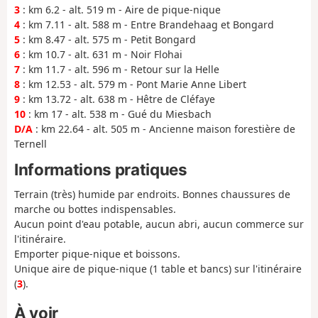
3
: km 6.2 - alt. 519 m - Aire de pique-nique
4
: km 7.11 - alt. 588 m - Entre Brandehaag et Bongard
5
: km 8.47 - alt. 575 m - Petit Bongard
6
: km 10.7 - alt. 631 m - Noir Flohai
7
: km 11.7 - alt. 596 m - Retour sur la Helle
8
: km 12.53 - alt. 579 m - Pont Marie Anne Libert
9
: km 13.72 - alt. 638 m - Hêtre de Cléfaye
10
: km 17 - alt. 538 m - Gué du Miesbach
D/A
: km 22.64 - alt. 505 m - Ancienne maison forestière de
Ternell
Informations pratiques
Terrain (très) humide par endroits. Bonnes chaussures de
marche ou bottes indispensables.
Aucun point d'eau potable, aucun abri, aucun commerce sur
l'itinéraire.
Emporter pique-nique et boissons.
Unique aire de pique-nique (1 table et bancs) sur l'itinéraire
(
3
).
À voir