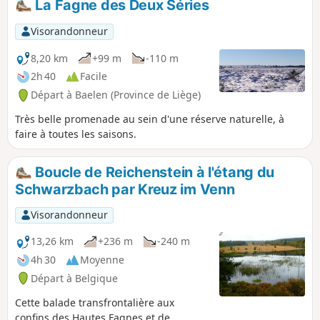
La Fagne des Deux Séries
et la Helle (Hill en allemand) et le sentier
des bornes frontières (à la fin du
Visorandonneur
parcours) en sont les points d'orgue.
8,20 km
+99 m
-110 m
2h 40
Facile
Départ à Baelen (Province de Liège)
Très belle promenade au sein d'une réserve naturelle, à
faire à toutes les saisons.
Boucle de Reichenstein à l'étang du
Schwarzbach par Kreuz im Venn
Visorandonneur
13,26 km
+236 m
-240 m
4h 30
Moyenne
Départ à Belgique
Cette balade transfrontalière aux
confins des Hautes Fagnes et de