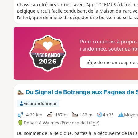
Chasse aux trésors virtuels avec l'App TOTEMUS à la rech
Belgique Circuit facile conduisant de la Maison du Parc ve
l'effort, quoi de mieux de déguster une boisson ou se laiss
Pour continuer à propo
randonnée, soutenez-nou
Je donne un coup de 
Du Signal de Botrange aux Fagnes de 
Visorandonneur
14,29 km
+187 m
-182 m
4h 35
Moyen
Départ à Waimes (Province de Liège)
Du sommet de la Belgique, partez à la découverte de la F