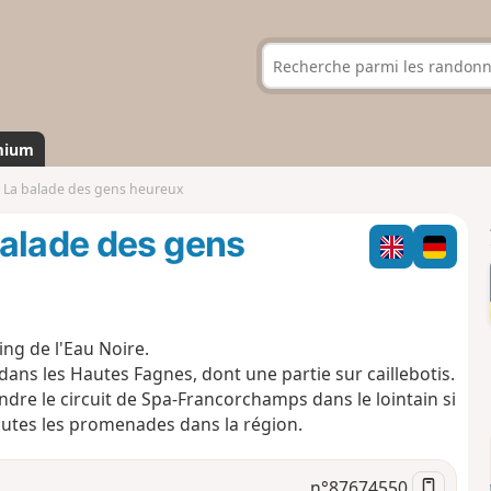
mium
- La balade des gens heureux
balade des gens
ng de l'Eau Noire.
dans les Hautes Fagnes, dont une partie sur caillebotis.
ndre le circuit de Spa-Francorchamps dans le lointain si
toutes les promenades dans la région.
n°
87674550