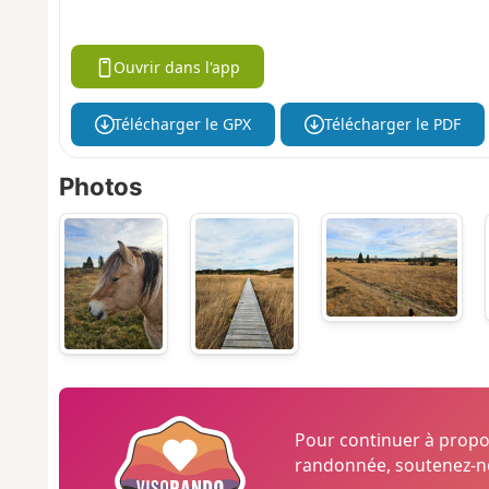
Ouvrir dans l'app
Télécharger le GPX
Télécharger le PDF
Photos
Pour continuer à prop
randonnée, soutenez-no