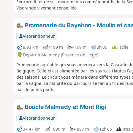
Sourbrodt, et de ses monuments commémoratifs de la Sec
Visorando vivement conseillée
Promenade du Bayehon - Moulin et ca
Visorandonneur
8,93 km
+199 m
-199 m
3h 05
Facile
Départ à Malmedy (Province de Liège)
Promenade agréable qui vous amènera vers la Cascade du
Belgique. Celle-ci est alimentée par les sources Hautes Fa
des saisons. Le circuit vous mènera dans différents types 
par la Fagne. La majorité du parcours se fait au fil des 
par de petits ponts.
Boucle Malmedy et Mont Rigi
Visorandonneur
34,47 km
+896 m
-897 m
12h 05
Très d