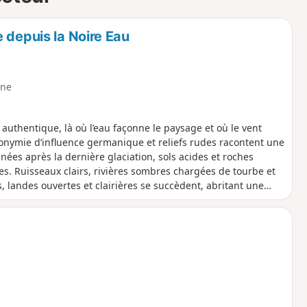
 depuis la Noire Eau
ne
uthentique, là où l’eau façonne le paysage et où le vent
ponymie d’influence germanique et reliefs rudes racontent une
nées après la dernière glaciation, sols acides et roches
. Ruisseaux clairs, rivières sombres chargées de tourbe et
landes ouvertes et clairières se succèdent, abritant une
la fois sauvage et apaisante, idéale pour célébrer un moment