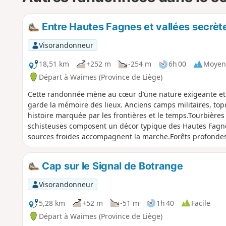
Entre Hautes Fagnes et vallées secrète
Visorandonneur
18,51 km
+252 m
-254 m
6h 00
Moyen
Départ à Waimes (Province de Liège)
Cette randonnée mène au cœur d’une nature exigeante et a
garde la mémoire des lieux. Anciens camps militaires, to
histoire marquée par les frontières et le temps.Tourbières 
schisteuses composent un décor typique des Hautes Fagnes
sources froides accompagnent la marche.Forêts profondes, 
faune discrète et une flore spécialisée. Une randonnée à 
particulier dans un paysage resté intact.
Cap sur le Signal de Botrange
Visorandonneur
5,28 km
+52 m
-51 m
1h 40
Facile
Départ à Waimes (Province de Liège)