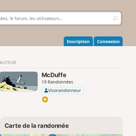
R
e
c
h
e
Inscription
Connexion
r
c
h
AUTEUR
e
r
McDuffe
19 Randonnées
Visorandonneur
Carte de la randonnée