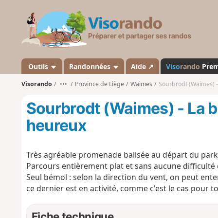
V
i
s
o
r
a
Outils
Randonnées
Aide ↗
Viso
rando
Pre
n
Visorando
•••
Province de Liège
Waimes
Sourbrodt (Waimes) 
d
o
Sourbrodt (Waimes) - La 
heureux
Très agréable promenade balisée au départ du parki
Parcours entièrement plat et sans aucune difficulté 
Seul bémol : selon la direction du vent, on peut ente
ce dernier est en activité, comme c'est le cas pour 
Fiche technique