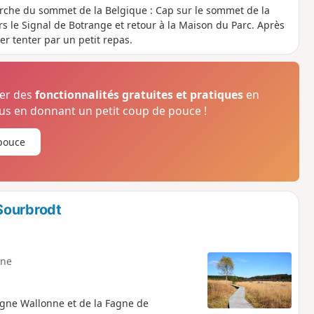
erche du sommet de la Belgique : Cap sur le sommet de la
rs le Signal de Botrange et retour à la Maison du Parc. Après
er tenter par un petit repas.
ser des
fonctionnalités gratuites et pratiques
en
s en donnant un petit coup de pouce !
pouce
Sourbrodt
ne
agne Wallonne et de la Fagne de