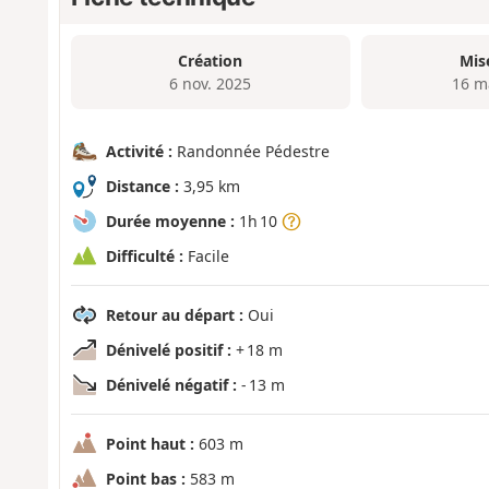
Création
Mis
6 nov. 2025
16 m
Activité :
Randonnée Pédestre
Distance :
3,95 km
Durée moyenne :
1h 10
Difficulté :
Facile
Retour au départ :
Oui
Dénivelé positif :
+ 18 m
Dénivelé négatif :
- 13 m
Point haut :
603 m
Point bas :
583 m