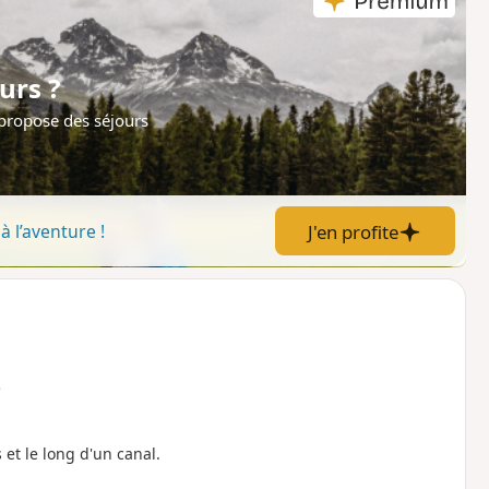
urs ?
 propose des séjours
J'en profite
à l’aventure !
e
s et le long d'un canal.