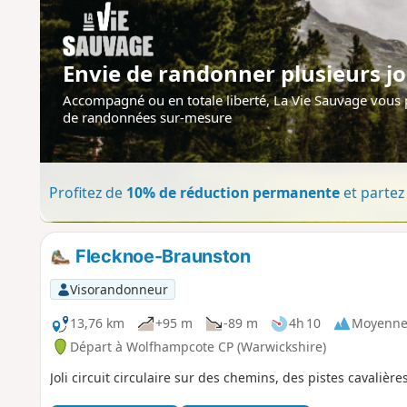
Envie de randonner plusieurs jo
Accompagné ou en totale liberté, La Vie Sauvage vous
de randonnées sur-mesure
Profitez de
10% de réduction permanente
et partez 
Flecknoe-Braunston
Visorandonneur
13,76 km
+95 m
-89 m
4h 10
Moyenn
Départ à Wolfhampcote CP (Warwickshire)
Joli circuit circulaire sur des chemins, des pistes cavalière