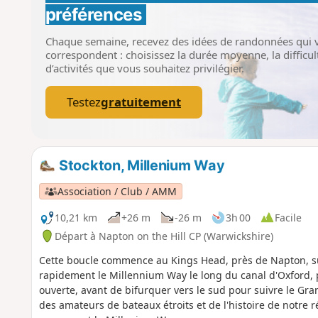
préférences
Chaque semaine, recevez des idées de randonnées qui 
correspondent : choisissez la durée moyenne, la difficult
d’activités que vous souhaitez privilégier.
Testez
gratuitement
Stockton, Millenium Way
Association / Club / AMM
10,21 km
+26 m
-26 m
3h 00
Facile
Départ à Napton on the Hill CP (Warwickshire)
Cette boucle commence au Kings Head, près de Napton, sur l'
rapidement le Millennium Way le long du canal d'Oxford, p
ouverte, avant de bifurquer vers le sud pour suivre le Gra
des amateurs de bateaux étroits et de l'histoire de notre 