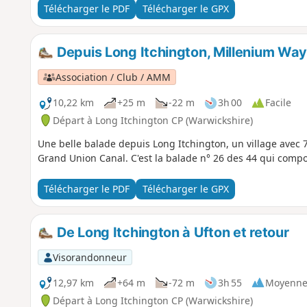
Télécharger le PDF
Télécharger le GPX
Depuis Long Itchington, Millenium Wa
Association / Club / AMM
10,22 km
+25 m
-22 m
3h 00
Facile
Départ à Long Itchington CP (Warwickshire)
Une belle balade depuis Long Itchington, un village avec 7
Grand Union Canal. C'est la balade n° 26 des 44 qui comp
Télécharger le PDF
Télécharger le GPX
De Long Itchington à Ufton et retour
Visorandonneur
12,97 km
+64 m
-72 m
3h 55
Moyenn
Départ à Long Itchington CP (Warwickshire)