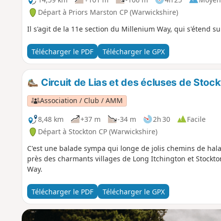
Départ à Priors Marston CP (Warwickshire)
Il s'agit de la 11e section du Millenium Way, qui s'étend
Télécharger le PDF
Télécharger le GPX
Circuit de Lias et des écluses de Stoc
Association / Club / AMM
8,48 km
+37 m
-34 m
2h 30
Facile
Départ à Stockton CP (Warwickshire)
C'est une balade sympa qui longe de jolis chemins de hala
près des charmants villages de Long Itchington et Stockto
Way.
Télécharger le PDF
Télécharger le GPX