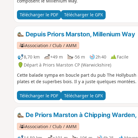
composent le Millenium Way.
Télécharger le PDF
Télécharger le GPX
Depuis Priors Marston, Millenium Way
Association / Club / AMM
8,70 km
+49 m
-56 m
2h 40
Facile
Départ à Priors Marston CP (Warwickshire)
Cette balade sympa en boucle part du pub The Hollybush à 
plates et de superbes bois. Il y a juste quelques montées.
Télécharger le PDF
Télécharger le GPX
De Priors Marston à Chipping Warden,
Association / Club / AMM
14,59 km
+101 m
-106 m
4h 25
Moyen