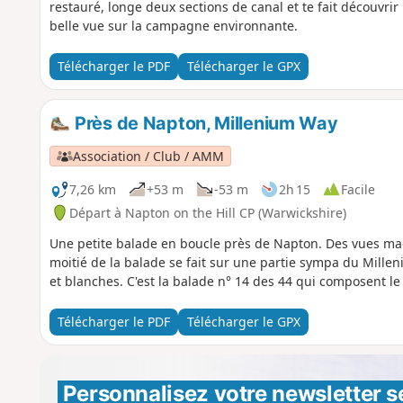
restauré, longe deux sections de canal et te fait découvrir
belle vue sur la campagne environnante.
Télécharger le PDF
Télécharger le GPX
Près de Napton, Millenium Way
Association / Club / AMM
7,26 km
+53 m
-53 m
2h 15
Facile
Départ à Napton on the Hill CP (Warwickshire)
Une petite balade en boucle près de Napton. Des vues magn
moitié de la balade se fait sur une partie sympa du Mille
et blanches. C'est la balade n° 14 des 44 qui composent l
Télécharger le PDF
Télécharger le GPX
Personnalisez votre newsletter 
s