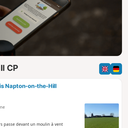
o
a
i
m
p
ll CP
is Napton-on-the-Hill
ne
s passe devant un moulin à vent