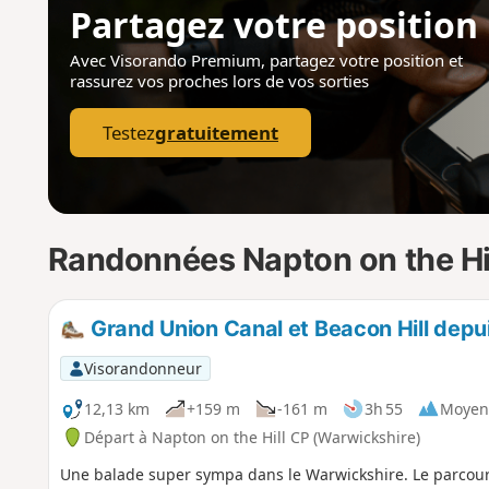
Partagez votre position
Avec Visorando Premium, partagez votre position
et
rassurez vos proches lors de vos sorties
Testez
gratuitement
Randonnées Napton on the Hi
Grand Union Canal et Beacon Hill depu
Visorandonneur
12,13 km
+159 m
-161 m
3h 55
Moyen
Départ à Napton on the Hill CP (Warwickshire)
Une balade super sympa dans le Warwickshire. Le parcour