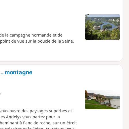
r de la campagne normande et de
oint de vue sur la boucle de la Seine.
 ... montagne
e
 vous ouvre des paysages superbes et
des Andelys vous partez pour la
eminant à flanc de roche, sur un étroit
s calcaires et la Seine. Au retour, vous