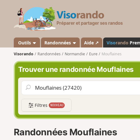
V
i
s
o
r
a
Outils
Randonnées
Aide ↗
Viso
rando
Pre
n
Visorando
Randonnées
Normandie
Eure
Mouflaines
d
o
Trouver une randonnée Mouflaines
Filtres
NOUVEAU
Randonnées Mouflaines