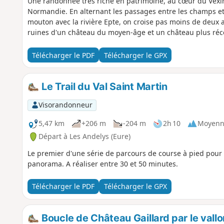
Une randonnée très riche en patrimoine, au cœur du Vexin e
Normandie. En alternant les passages entre les champs et 
mouton avec la rivière Epte, on croise pas moins de deux a
ruines d'un château du moyen-âge et un château plus réc
Télécharger le PDF
Télécharger le GPX
Le Trail du Val Saint Martin
Visorandonneur
5,47 km
+206 m
-204 m
2h 10
Moyenn
Départ à Les Andelys (Eure)
Le premier d'une série de parcours de course à pied pour 
panorama. A réaliser entre 30 et 50 minutes.
Télécharger le PDF
Télécharger le GPX
Boucle de Château Gaillard par le vall