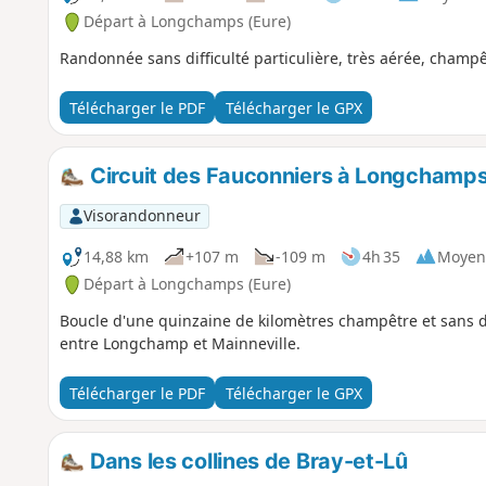
Départ à Longchamps (Eure)
Randonnée sans difficulté particulière, très aérée, champê
Télécharger le PDF
Télécharger le GPX
Circuit des Fauconniers à Longchamp
Visorandonneur
14,88 km
+107 m
-109 m
4h 35
Moyen
Départ à Longchamps (Eure)
Boucle d'une quinzaine de kilomètres champêtre et sans dif
entre Longchamp et Mainneville.
Télécharger le PDF
Télécharger le GPX
Dans les collines de Bray-et-Lû