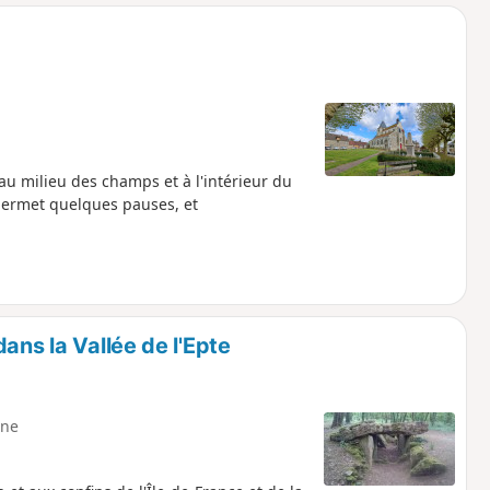
o
a
i
m
p
 au milieu des champs et à l'intérieur du
 permet quelques pauses, et
ans la Vallée de l'Epte
ne