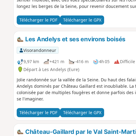
longez les berges de la Seine, pour revenir doucement sur
Télécharger le PDF
Télécharger le GPX
Les Andelys et ses environs boisés
Visorandonneur
9,97 km
+421 m
-416 m
4h 05
Difficile
Départ à Les Andelys (Eure)
Jolie randonnée sur la vallée de la Seine. Du haut des fal
Andelys dominés par Château Gaillard est inoubliable. La f
colonisée par de multiples fougères et donne parfois des
se l'imaginer.
Télécharger le PDF
Télécharger le GPX
Château-Gaillard par le Val Saint-Mart