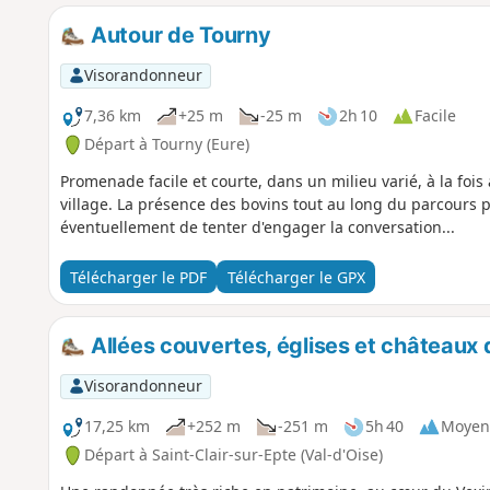
Autour de Tourny
Visorandonneur
7,36 km
+25 m
-25 m
2h 10
Facile
Départ à Tourny (Eure)
Promenade facile et courte, dans un milieu varié, à la fois
village. La présence des bovins tout au long du parcours
éventuellement de tenter d'engager la conversation...
Télécharger le PDF
Télécharger le GPX
Allées couvertes, églises et châteaux d
Visorandonneur
17,25 km
+252 m
-251 m
5h 40
Moyen
Départ à Saint-Clair-sur-Epte (Val-d'Oise)