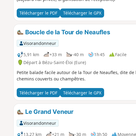
Télécharger le PDF
Télécharger le GPX
Boucle de la Tour de Neaufles
Visorandonneur
5,91 km
+33 m
-40 m
1h 45
Facile
Départ à Bézu-Saint-Éloi (Eure)
Petite balade facile autour de la Tour de Neaufles, dite d
chemins couverts ou champêtres.
Télécharger le PDF
Télécharger le GPX
Le Grand Veneur
Visorandonneur
13,27 km
+21 m
-30 m
3h 50
Moyenn