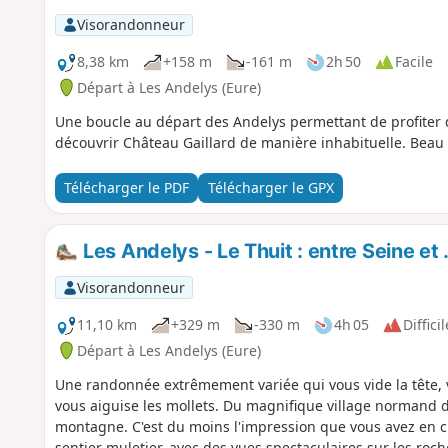
Visorandonneur
8,38 km
+158 m
-161 m
2h 50
Facile
Départ à Les Andelys (Eure)
Une boucle au départ des Andelys permettant de profite
découvrir Château Gaillard de manière inhabituelle. Beau p
Télécharger le PDF
Télécharger le GPX
Les Andelys - Le Thuit : entre Seine et
Visorandonneur
11,10 km
+329 m
-330 m
4h 05
Difficil
Départ à Les Andelys (Eure)
Une randonnée extrêmement variée qui vous vide la tête,
vous aiguise les mollets. Du magnifique village normand 
montagne. C'est du moins l'impression que vous avez en ch
sentier muletier, avec des vues spectaculaires sur les roche