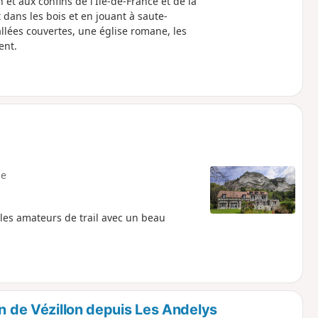
t aux confins de l'Île-de-France et de la
dans les bois et en jouant à saute-
llées couvertes, une église romane, les
ent.
e
les amateurs de trail avec un beau
on de Vézillon depuis Les Andelys