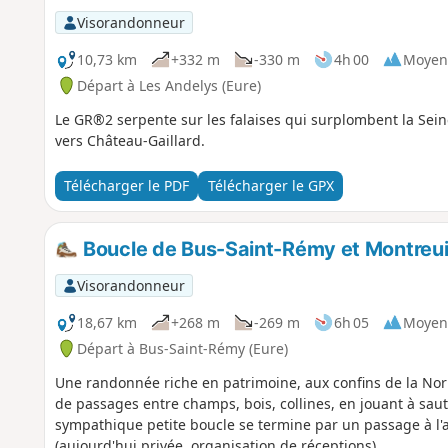
Visorandonneur
10,73 km
+332 m
-330 m
4h 00
Moyen
Départ à Les Andelys (Eure)
Le GR®2 serpente sur les falaises qui surplombent la Sei
vers Château-Gaillard.
Télécharger le PDF
Télécharger le GPX
Boucle de Bus-Saint-Rémy et Montreui
Visorandonneur
18,67 km
+268 m
-269 m
6h 05
Moyen
Départ à Bus-Saint-Rémy (Eure)
Une randonnée riche en patrimoine, aux confins de la Nor
de passages entre champs, bois, collines, en jouant à saute
sympathique petite boucle se termine par un passage à 
(aujourd'hui privée, organisation de réceptions).