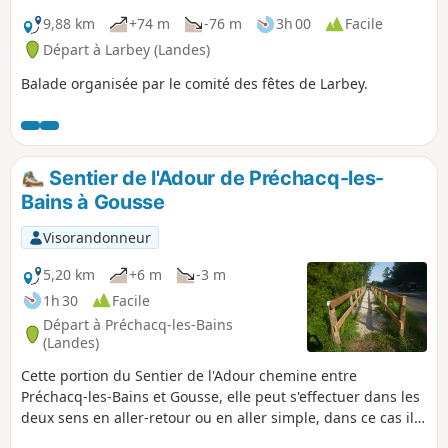
9,88 km
+74 m
-76 m
3h 00
Facile
Départ à Larbey (Landes)
Balade organisée par le comité des fêtes de Larbey.
Sentier de l'Adour de Préchacq-les-
Bains à Gousse
Visorandonneur
5,20 km
+6 m
-3 m
1h 30
Facile
Départ à Préchacq-les-Bains
(Landes)
Cette portion du Sentier de l'Adour chemine entre
Préchacq-les-Bains et Gousse, elle peut s'effectuer dans les
deux sens en aller-retour ou en aller simple, dans ce cas il
est nécessaire de s'organiser à deux véhicules.