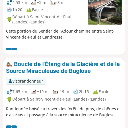
4,53 km
+5 m
-3 m
1h 20
Facile
Départ à Saint-Vincent-de-Paul
(Landes) (Landes)
Cette portion du Sentier de l'Adour chemine entre Saint-
Vincent-de-Paul et Candresse.
Boucle de l’Étang de la Glacière et de la
Source Miraculeuse de Buglose
Visorandonneur
7,65 km
+19 m
-19 m
2h 15
Facile
Départ à Saint-Vincent-de-Paul (Landes) (Landes)
Randonnée boisée à travers les forêts de pins, de chênes et
d'acacias et passage à la source miraculeuse de Buglose.