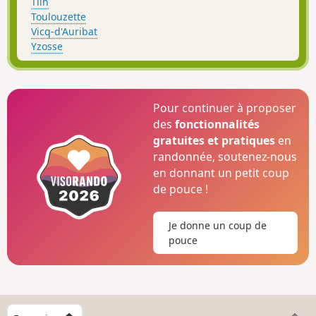
Tilh
Toulouzette
Vicq-d'Auribat
Yzosse
Pour continuer à proposer
des
fonctionnalités
gratuites et pratiques
en
randonnée, soutenez-nous
en donnant un petit coup
de pouce !
Je donne un coup de
pouce
C