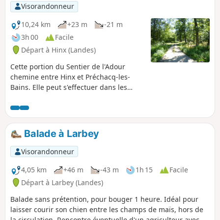
Visorandonneur
10,24 km
+23 m
-21 m
3h 00
Facile
Départ à Hinx (Landes)
Cette portion du Sentier de l'Adour
chemine entre Hinx et Préchacq-les-
Bains. Elle peut s'effectuer dans les
deux sens en aller-retour ou en aller
simple, dans ce cas il est nécessaire de
s'organiser à deux véhicules.
Balade à Larbey
Visorandonneur
4,05 km
+46 m
-43 m
1h 15
Facile
Départ à Larbey (Landes)
Balade sans prétention, pour bouger 1 heure. Idéal pour
laisser courir son chien entre les champs de maïs, hors de
la circulation. Rencontre éventuelle d'un agriculteur avec