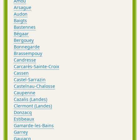
Amou
Arsague
Audon
Baigts
Bastennes
Bégaar
Bergouey
Bonnegarde
Brassempouy
Candresse
Carcarès-Sainte-Croix
Cassen
Castel-Sarrazin
Castelnau-Chalosse
Caupenne
Cazalis (Landes)
Clermont (Landes)
Donzacq
Estibeaux
Gamarde-les-Bains
Garrey
Gaujacq