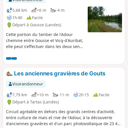
5,68 km
+6 m
-4 m
1h 40
Facile
Départ à Gousse (Landes)
Cette portion du Sentier de l'Adour
chemine entre Gousse et Vicq-d'Auribat,
elle peut s'effectuer dans les deux sens
en aller-retour ou en aller simple, dans
ce cas il est nécessaire de s'organiser à
deux véhicules.
Les anciennes gravières de Gouts
Visorandonneur
7,79 km
+10 m
-11 m
2h 15
Facile
Départ à Tartas (Landes)
Circuit agréable en dehors des grands centres d'activité,
entre culture de maïs et rive de l'Adour, à la découverte
d'anciennes gravières et d'un parc photovoltaïque de 23 400