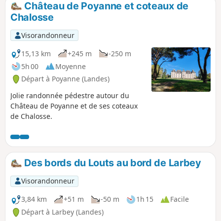
Château de Poyanne et coteaux de
p
Chalosse
Visorandonneur
15,13 km
+245 m
-250 m
5h 00
Moyenne
Départ à Poyanne (Landes)
Jolie randonnée pédestre autour du
Château de Poyanne et de ses coteaux
de Chalosse.
Des bords du Louts au bord de Larbey
Visorandonneur
3,84 km
+51 m
-50 m
1h 15
Facile
Départ à Larbey (Landes)