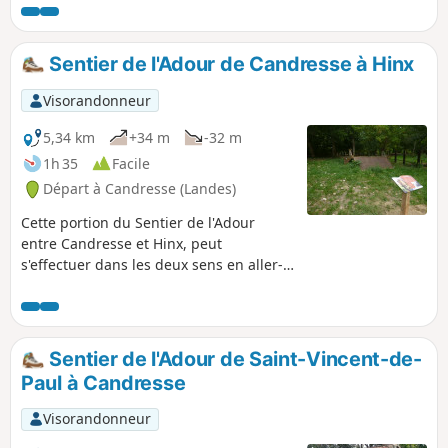
Sentier de l'Adour de Candresse à Hinx
Visorandonneur
5,34 km
+34 m
-32 m
1h 35
Facile
Départ à Candresse (Landes)
Cette portion du Sentier de l'Adour
entre Candresse et Hinx, peut
s'effectuer dans les deux sens en aller-
retour ou en aller simple. Dans ce cas, il
est nécessaire de s'organiser à deux
véhicules.
Sentier de l'Adour de Saint-Vincent-de-
Paul à Candresse
Visorandonneur