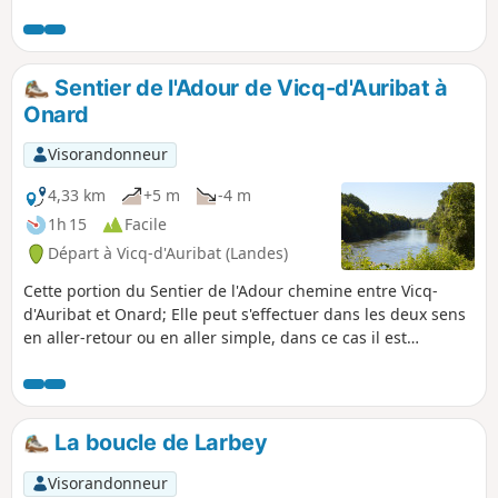
panneaux de 11 Mwc, flottant sur l'étendue d'eau créée
suite à l'abandon des gravières.
Sentier de l'Adour de Vicq-d'Auribat à
Onard
Visorandonneur
4,33 km
+5 m
-4 m
1h 15
Facile
Départ à Vicq-d'Auribat (Landes)
Cette portion du Sentier de l'Adour chemine entre Vicq-
d'Auribat et Onard; Elle peut s'effectuer dans les deux sens
en aller-retour ou en aller simple, dans ce cas il est
nécessaire de s'organiser à deux véhicules.
La boucle de Larbey
Visorandonneur