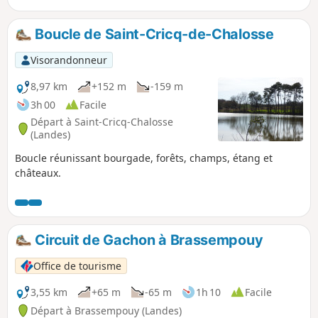
Boucle de Saint-Cricq-de-Chalosse
Visorandonneur
8,97 km
+152 m
-159 m
3h 00
Facile
Départ à Saint-Cricq-Chalosse
(Landes)
Boucle réunissant bourgade, forêts, champs, étang et
châteaux.
Circuit de Gachon à Brassempouy
Office de tourisme
3,55 km
+65 m
-65 m
1h 10
Facile
Départ à Brassempouy (Landes)