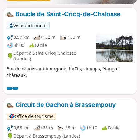
Boucle de Saint-Cricq-de-Chalosse
Visorandonneur
8,97 km
+152 m
-159 m
3h 00
Facile
Départ à Saint-Cricq-Chalosse
(Landes)
Boucle réunissant bourgade, forêts, champs, étang et
châteaux.
Circuit de Gachon à Brassempouy
Office de tourisme
3,55 km
+65 m
-65 m
1h 10
Facile
Départ à Brassempouy (Landes)