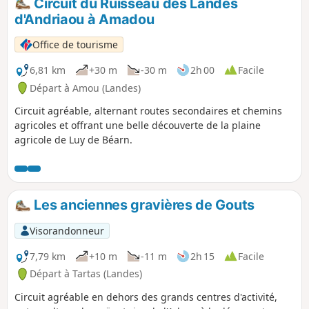
Circuit du Ruisseau des Landes
d'Andriaou à Amadou
Office de tourisme
6,81 km
+30 m
-30 m
2h 00
Facile
Départ à Amou (Landes)
Circuit agréable, alternant routes secondaires et chemins
agricoles et offrant une belle découverte de la plaine
agricole de Luy de Béarn.
Les anciennes gravières de Gouts
Visorandonneur
7,79 km
+10 m
-11 m
2h 15
Facile
Départ à Tartas (Landes)
Circuit agréable en dehors des grands centres d'activité,