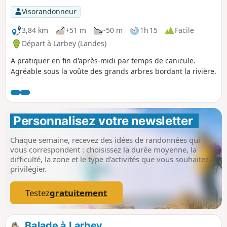
Visorandonneur
3,84 km
+51 m
-50 m
1h 15
Facile
Départ à Larbey (Landes)
A pratiquer en fin d'après-midi par temps de canicule.
Agréable sous la voûte des grands arbres bordant la rivière.
Personnalisez votre newsletter 
Chaque semaine, recevez des idées de randonnées qui
vous correspondent : choisissez la durée moyenne, la
difficulté, la zone et le type d’activités que vous souhaitez
privilégier.
Testez
gratuitement
Balade à Larbey