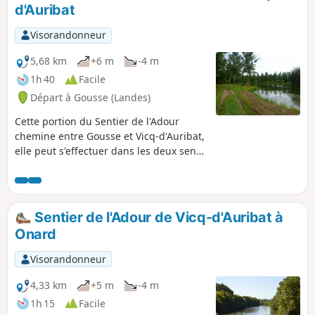
d'Auribat
Visorandonneur
5,68 km
+6 m
-4 m
1h 40
Facile
Départ à Gousse (Landes)
Cette portion du Sentier de l'Adour
chemine entre Gousse et Vicq-d'Auribat,
elle peut s'effectuer dans les deux sens
en aller-retour ou en aller simple, dans
ce cas il est nécessaire de s'organiser à
deux véhicules.
Sentier de l'Adour de Vicq-d'Auribat à
Onard
Visorandonneur
4,33 km
+5 m
-4 m
1h 15
Facile