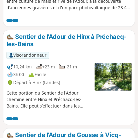
entre culture de maïs et rive de l'Adour, à la découverte
d'anciennes gravières et d'un parc photovoltaïque de 23 400
panneaux de 11 Mwc, flottant sur l'étendue d'eau créée
suite à l'abandon des gravières.
Sentier de l'Adour de Hinx à Préchacq-
les-Bains
Visorandonneur
10,24 km
+23 m
-21 m
3h 00
Facile
Départ à Hinx (Landes)
Cette portion du Sentier de l'Adour
chemine entre Hinx et Préchacq-les-
Bains. Elle peut s'effectuer dans les
deux sens en aller-retour ou en aller
simple, dans ce cas il est nécessaire de
s'organiser à deux véhicules.
Sentier de l'Adour de Gousse à Vicq-