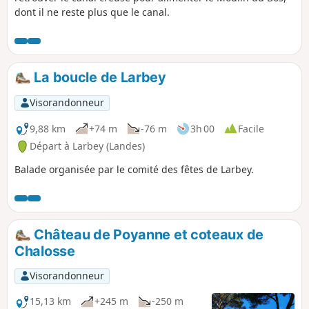
dont il ne reste plus que le canal.
La boucle de Larbey
Visorandonneur
9,88 km
+74 m
-76 m
3h 00
Facile
Départ à Larbey (Landes)
Balade organisée par le comité des fêtes de Larbey.
Château de Poyanne et coteaux de
Chalosse
Visorandonneur
15,13 km
+245 m
-250 m