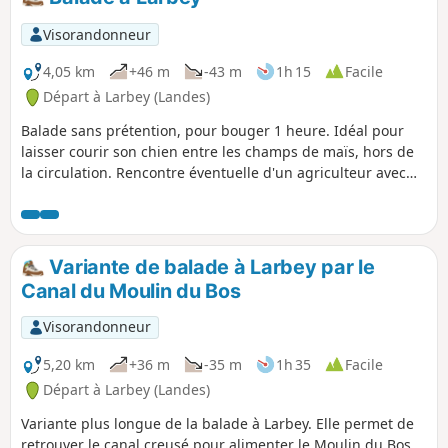
Visorandonneur
4,05 km
+46 m
-43 m
1h 15
Facile
Départ à Larbey (Landes)
Balade sans prétention, pour bouger 1 heure. Idéal pour
laisser courir son chien entre les champs de maïs, hors de
la circulation. Rencontre éventuelle d'un agriculteur avec
lequel échanger quelques mots !
Variante de balade à Larbey par le
Canal du Moulin du Bos
Visorandonneur
5,20 km
+36 m
-35 m
1h 35
Facile
Départ à Larbey (Landes)
Variante plus longue de la balade à Larbey. Elle permet de
retrouver le canal creusé pour alimenter le Moulin du Bos,