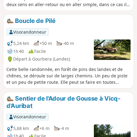
deux sens en aller-retour ou en aller simple, dans ce cas il
est nécessaire de s'organiser à deux véhicules.
Boucle de Pilé
Visorandonneur
5,24 km
+50 m
-40 m
1h 40
Facile
Départ à Gourbera (Landes)
Cette belle randonnée, en forêt de pins des landes et de
chênes, se déroule sur de larges chemins. Un peu de piste
et un peu de petite route. Elle peut se faire en toutes
saisons, mais, au printemps, on peut profiter des genêts en
fleur.
Sentier de l'Adour de Gousse à Vicq-
d'Auribat
Visorandonneur
5,68 km
+6 m
-4 m
1h 40
Facile