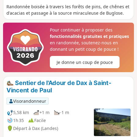
Randonnée boisée à travers les forêts de pins, de chênes et
d'acacias et passage à la source miraculeuse de Buglose.
Pour continuer à proposer des
fonctionnalités gratuites et pratiques
en randonnée, soutenez-nous en
donnant un petit coup de pouce !
Je donne un coup de pouce
Sentier de l'Adour de Dax à Saint-
Vincent de Paul
Visorandonneur
5,58 km
+1 m
-1 m
1h 35
Facile
Départ à Dax (Landes)