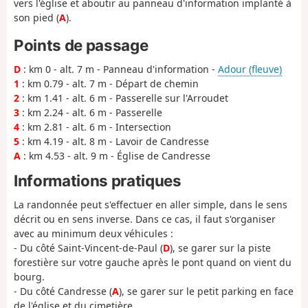
vers l'église et aboutir au panneau d'information implanté à
son pied (
A
).
Points de passage
D
: km 0 - alt. 7 m - Panneau d'information -
Adour (fleuve)
1
: km 0.79 - alt. 7 m - Départ de chemin
2
: km 1.41 - alt. 6 m - Passerelle sur l'Arroudet
3
: km 2.24 - alt. 6 m - Passerelle
4
: km 2.81 - alt. 6 m - Intersection
5
: km 4.19 - alt. 8 m - Lavoir de Candresse
A
: km 4.53 - alt. 9 m - Église de Candresse
Informations pratiques
La randonnée peut s'effectuer en aller simple, dans le sens
décrit ou en sens inverse. Dans ce cas, il faut s'organiser
avec au minimum deux véhicules :
- Du côté Saint-Vincent-de-Paul (
D
), se garer sur la piste
forestière sur votre gauche après le pont quand on vient du
bourg.
- Du côté Candresse (
A
), se garer sur le petit parking en face
de l'église et du cimetière.