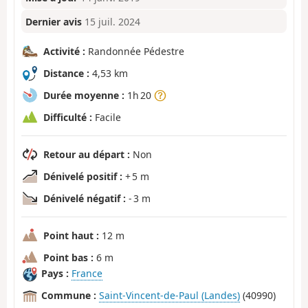
Dernier avis
15 juil. 2024
Activité :
Randonnée Pédestre
Distance :
4,53 km
Durée moyenne :
1h 20
Difficulté :
Facile
Retour au départ :
Non
Dénivelé positif :
+ 5 m
Dénivelé négatif :
- 3 m
Point haut :
12 m
Point bas :
6 m
Pays :
France
Commune :
Saint-Vincent-de-Paul (Landes)
(40990)