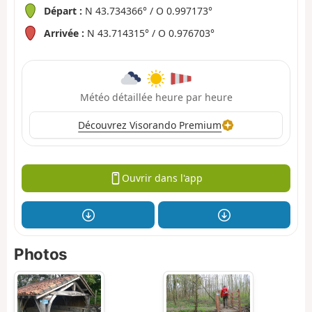
Départ :
N 43.734366° / O 0.997173°
Arrivée :
N 43.714315° / O 0.976703°
Météo détaillée heure par heure
Découvrez Visorando Premium
Ouvrir dans l'app
Photos