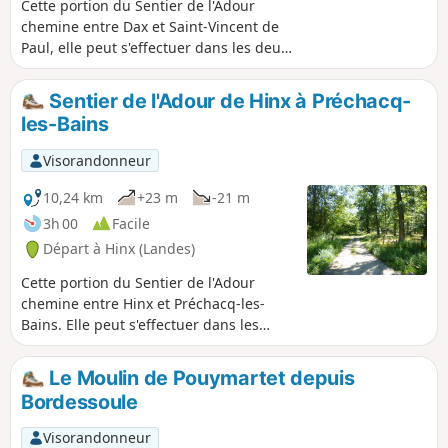
Cette portion du Sentier de l'Adour
chemine entre Dax et Saint-Vincent de
Paul, elle peut s'effectuer dans les deux
sens en aller-retour ou en aller simple :
dans ce dernier cas il est nécessaire de
Sentier de l'Adour de Hinx à Préchacq-
s'organiser à deux véhicules.
les-Bains
Visorandonneur
10,24 km
+23 m
-21 m
3h 00
Facile
Départ à Hinx (Landes)
Cette portion du Sentier de l'Adour
chemine entre Hinx et Préchacq-les-
Bains. Elle peut s'effectuer dans les
deux sens en aller-retour ou en aller
simple, dans ce cas il est nécessaire de
Le Moulin de Pouymartet depuis
s'organiser à deux véhicules.
Bordessoule
Visorandonneur