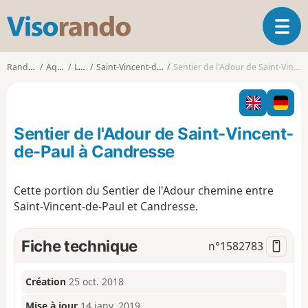
V
O
i
u
s
v
o
Randonnées
Aquitaine
Landes
Saint-Vincent-de-Paul (Landes)
Sentier de l'Adour de Saint-Vincent-de-Paul à Candresse
r
r
i
a
r
n
l
d
Sentier de l'Adour de Saint-Vincent-
a
o
n
de-Paul à Candresse
a
v
Cette portion du Sentier de l'Adour chemine entre
i
Saint-Vincent-de-Paul et Candresse.
g
a
t
Fiche technique
n°
1582783
i
o
n
Création
25 oct. 2018
Mise à jour
14 janv. 2019