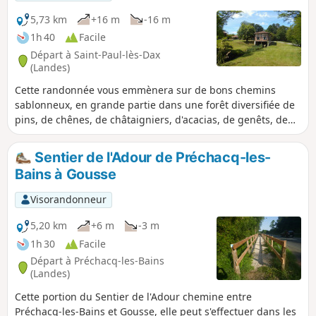
5,73 km
+16 m
-16 m
1h 40
Facile
Départ à Saint-Paul-lès-Dax
(Landes)
Cette randonnée vous emmènera sur de bons chemins
sablonneux, en grande partie dans une forêt diversifiée de
pins, de chênes, de châtaigniers, d'acacias, de genêts, de
fougères etc... Vous pourrez admirer depuis le Chemin de
Bouhette, le magnifique Moulin de Pouymartet et traverser
Sentier de l'Adour de Préchacq-les-
le Ruisseau de Cabanes sur un étroit pont de 30 cm (facile).
Bains à Gousse
Visorandonneur
5,20 km
+6 m
-3 m
1h 30
Facile
Départ à Préchacq-les-Bains
(Landes)
Cette portion du Sentier de l'Adour chemine entre
Préchacq-les-Bains et Gousse, elle peut s'effectuer dans les