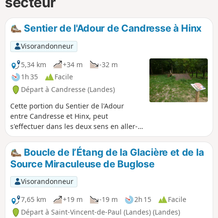
secteur
Sentier de l'Adour de Candresse à Hinx
Visorandonneur
5,34 km
+34 m
-32 m
1h 35
Facile
Départ à Candresse (Landes)
Cette portion du Sentier de l'Adour
entre Candresse et Hinx, peut
s'effectuer dans les deux sens en aller-
retour ou en aller simple. Dans ce cas, il
est nécessaire de s'organiser à deux
Boucle de l’Étang de la Glacière et de la
véhicules.
Source Miraculeuse de Buglose
Visorandonneur
7,65 km
+19 m
-19 m
2h 15
Facile
Départ à Saint-Vincent-de-Paul (Landes) (Landes)