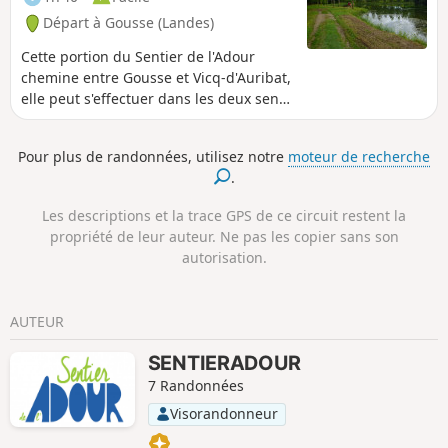
Départ à Gousse (Landes)
Cette portion du Sentier de l'Adour
chemine entre Gousse et Vicq-d'Auribat,
elle peut s'effectuer dans les deux sens
en aller-retour ou en aller simple, dans
ce cas il est nécessaire de s'organiser à
Pour plus de randonnées, utilisez notre
moteur de recherche
deux véhicules.
.
Les descriptions et la trace GPS de ce circuit restent la
propriété de leur auteur. Ne pas les copier sans son
autorisation.
AUTEUR
SENTIERADOUR
7 Randonnées
Visorandonneur