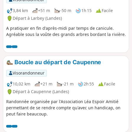
3,84 km
+51 m
-50 m
1h 15
Facile
Départ à Larbey (Landes)
A pratiquer en fin d'après-midi par temps de canicule.
Agréable sous la voûte des grands arbres bordant la rivière.
Boucle au départ de Caupenne
Visorandonneur
10,02 km
+21 m
-21 m
2h 55
Facile
Départ à Caupenne (Landes)
Randonnée organisée par l'Association Léa Espoir Amitié
permettant de se rendre compte qu'avec un handicap, on
peut faire beaucoup.