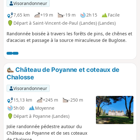
Visorandonneur
7,65 km
+19 m
-19 m
2h 15
Facile
Départ à Saint-Vincent-de-Paul (Landes) (Landes)
Randonnée boisée à travers les forêts de pins, de chênes et
d'acacias et passage à la source miraculeuse de Buglose.
Château de Poyanne et coteaux de
Chalosse
Visorandonneur
15,13 km
+245 m
-250 m
5h 00
Moyenne
Départ à Poyanne (Landes)
Jolie randonnée pédestre autour du
Château de Poyanne et de ses coteaux
de Chalosse.