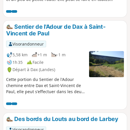
saisons, mais, au printemps, on peut profiter des genêts en
fleur.
Sentier de l'Adour de Dax à Saint-
Vincent de Paul
Visorandonneur
5,58 km
+1 m
-1 m
1h 35
Facile
Départ à Dax (Landes)
Cette portion du Sentier de l'Adour
chemine entre Dax et Saint-Vincent de
Paul, elle peut s'effectuer dans les deux
sens en aller-retour ou en aller simple :
dans ce dernier cas il est nécessaire de
s'organiser à deux véhicules.
Des bords du Louts au bord de Larbey
Visorandonneur