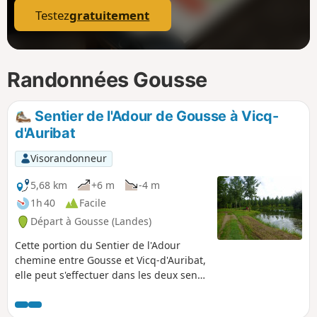
Testez
gratuitement
Randonnées Gousse
Sentier de l'Adour de Gousse à Vicq-
d'Auribat
Visorandonneur
5,68 km
+6 m
-4 m
1h 40
Facile
Départ à Gousse (Landes)
Cette portion du Sentier de l'Adour
chemine entre Gousse et Vicq-d'Auribat,
elle peut s'effectuer dans les deux sens
en aller-retour ou en aller simple, dans
ce cas il est nécessaire de s'organiser à