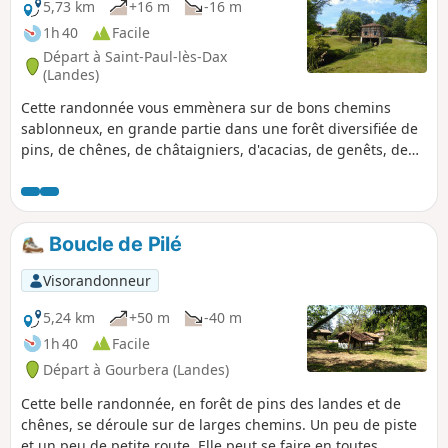
5,73 km
+16 m
-16 m
1h 40
Facile
Départ à Saint-Paul-lès-Dax
(Landes)
Cette randonnée vous emmènera sur de bons chemins
sablonneux, en grande partie dans une forêt diversifiée de
pins, de chênes, de châtaigniers, d'acacias, de genêts, de
fougères etc... Vous pourrez admirer depuis le Chemin de
Bouhette, le magnifique Moulin de Pouymartet et traverser
le Ruisseau de Cabanes sur un étroit pont de 30 cm (facile).
Boucle de Pilé
Visorandonneur
5,24 km
+50 m
-40 m
1h 40
Facile
Départ à Gourbera (Landes)
Cette belle randonnée, en forêt de pins des landes et de
chênes, se déroule sur de larges chemins. Un peu de piste
et un peu de petite route. Elle peut se faire en toutes