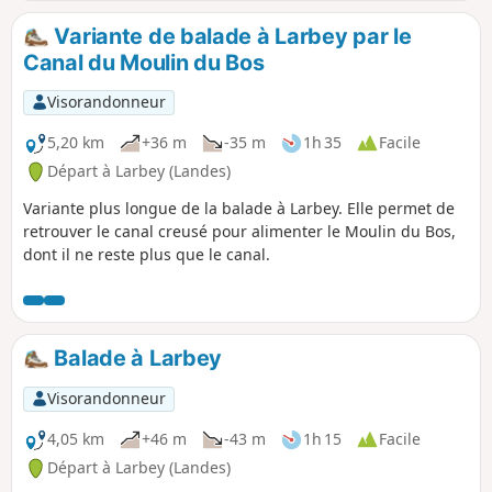
Variante de balade à Larbey par le
Canal du Moulin du Bos
Visorandonneur
5,20 km
+36 m
-35 m
1h 35
Facile
Départ à Larbey (Landes)
Variante plus longue de la balade à Larbey. Elle permet de
retrouver le canal creusé pour alimenter le Moulin du Bos,
dont il ne reste plus que le canal.
Balade à Larbey
Visorandonneur
4,05 km
+46 m
-43 m
1h 15
Facile
Départ à Larbey (Landes)