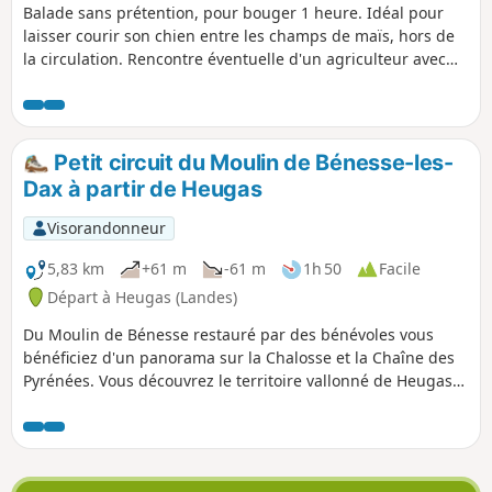
Balade sans prétention, pour bouger 1 heure. Idéal pour
laisser courir son chien entre les champs de maïs, hors de
la circulation. Rencontre éventuelle d'un agriculteur avec
lequel échanger quelques mots !
Petit circuit du Moulin de Bénesse-les-
Dax à partir de Heugas
Visorandonneur
5,83 km
+61 m
-61 m
1h 50
Facile
Départ à Heugas (Landes)
Du Moulin de Bénesse restauré par des bénévoles vous
bénéficiez d'un panorama sur la Chalosse et la Chaîne des
Pyrénées. Vous découvrez le territoire vallonné de Heugas
et des communes avoisinantes et pouvez distinguer au
moins sept châteaux d'eau. Aux heures d'ouverture, vous
pouvez acheter pain, viennoiseries et boissons chaudes au
parking du moulin.