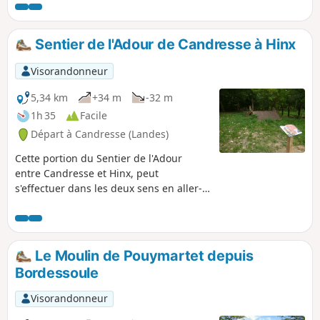
Sentier de l'Adour de Candresse à Hinx
Visorandonneur
5,34 km
+34 m
-32 m
1h 35
Facile
Départ à Candresse (Landes)
Cette portion du Sentier de l'Adour
entre Candresse et Hinx, peut
s'effectuer dans les deux sens en aller-
retour ou en aller simple. Dans ce cas, il
est nécessaire de s'organiser à deux
véhicules.
Le Moulin de Pouymartet depuis
Bordessoule
Visorandonneur