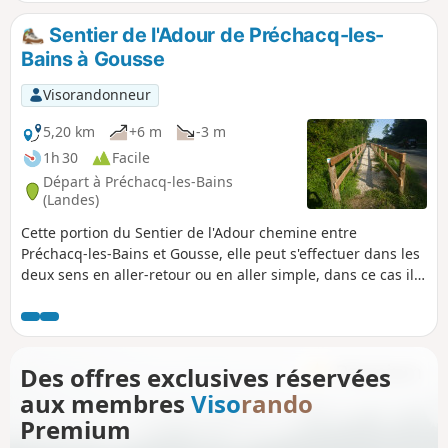
deux véhicules.
Sentier de l'Adour de Préchacq-les-
Bains à Gousse
Visorandonneur
5,20 km
+6 m
-3 m
1h 30
Facile
Départ à Préchacq-les-Bains
(Landes)
Cette portion du Sentier de l'Adour chemine entre
Préchacq-les-Bains et Gousse, elle peut s'effectuer dans les
deux sens en aller-retour ou en aller simple, dans ce cas il
est nécessaire de s'organiser à deux véhicules.
Des offres exclusives réservées
aux membres
Viso
rando
Premium