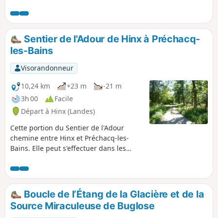
nécessaire de s'organiser à deux véhicules.
Sentier de l'Adour de Hinx à Préchacq-
les-Bains
Visorandonneur
10,24 km
+23 m
-21 m
3h 00
Facile
Départ à Hinx (Landes)
Cette portion du Sentier de l'Adour
chemine entre Hinx et Préchacq-les-
Bains. Elle peut s'effectuer dans les
deux sens en aller-retour ou en aller
simple, dans ce cas il est nécessaire de
s'organiser à deux véhicules.
Boucle de l’Étang de la Glacière et de la
Source Miraculeuse de Buglose