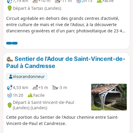
7,79 km
+10 m
-11 m
2h 15
Facile
Départ à Tartas (Landes)
Circuit agréable en dehors des grands centres d'activité,
entre culture de maïs et rive de l'Adour, à la découverte
d'anciennes gravières et d'un parc photovoltaïque de 23 400
panneaux de 11 Mwc, flottant sur l'étendue d'eau créée
suite à l'abandon des gravières.
Sentier de l'Adour de Saint-Vincent-de-
Paul à Candresse
Visorandonneur
4,53 km
+5 m
-3 m
1h 20
Facile
Départ à Saint-Vincent-de-Paul
(Landes) (Landes)
Cette portion du Sentier de l'Adour chemine entre Saint-
Vincent-de-Paul et Candresse.