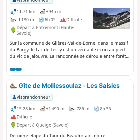
11,71 km
+945 m
-1 130 m
6h 05
Difficile
Départ à Entremont (Haute-
Savoie)
Sur la commune de Glières-Val-de-Borne, dans le massif
du Bargy, le Lac de Lessy est un véritable écrin au pied
du Pic de Jalouvre. La randonnée se déroule entre forêts
et alpages. Elle est agrémentée d'un court passage
rocheux. Le départ de La Joux et le retour par la
Montagne de Paradis et Cocogne constituent l'originalité
de cette randonnée. On croise le hameau deux fois
Gîte de Molliessoulaz - Les Saisies
centenaire des Chalets de Mayse. Le Chalet de Lessy est
niché au bord du lac après le Col de la Forclaz.
Visorandonneur
15,28 km
+1 490 m
-786 m
8h 35
Difficile
Départ à Queige (Savoie)
Dernière étape du Tour du Beaufortain, entre