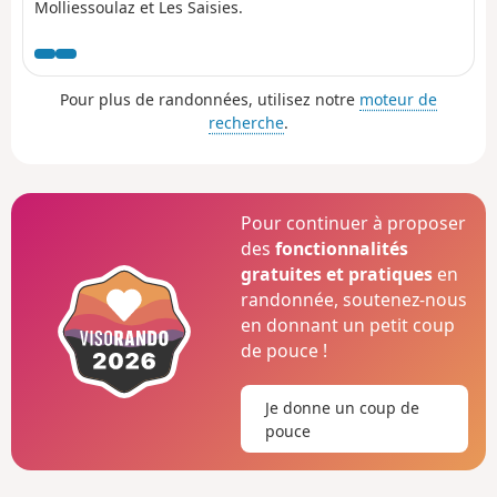
Molliessoulaz et Les Saisies.
Pour plus de randonnées, utilisez notre
moteur de
recherche
.
Pour continuer à proposer
des
fonctionnalités
gratuites et pratiques
en
randonnée, soutenez-nous
en donnant un petit coup
de pouce !
Je donne un coup de
pouce