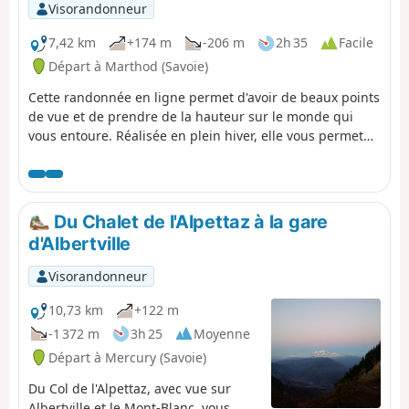
Visorandonneur
7,42 km
+174 m
-206 m
2h 35
Facile
Départ à Marthod (Savoie)
Cette randonnée en ligne permet d'avoir de beaux points
de vue et de prendre de la hauteur sur le monde qui
vous entoure. Réalisée en plein hiver, elle vous permet
de profiter des sous-bois enneigés et des chalets en bois
qui ont revêtu leurs manteaux blancs.
Du Chalet de l'Alpettaz à la gare
d'Albertville
Visorandonneur
10,73 km
+122 m
-1 372 m
3h 25
Moyenne
Départ à Mercury (Savoie)
Du Col de l'Alpettaz, avec vue sur
Albertville et le Mont-Blanc, vous