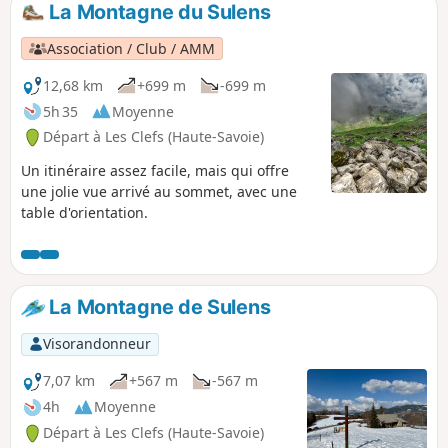
La Montagne du Sulens
p
Association / Club / AMM
12,68 km
+699 m
-699 m
5h 35
Moyenne
Départ à Les Clefs (Haute-Savoie)
Un itinéraire assez facile, mais qui offre
une jolie vue arrivé au sommet, avec une
table d'orientation.
La Montagne de Sulens
Visorandonneur
7,07 km
+567 m
-567 m
4h
Moyenne
Départ à Les Clefs (Haute-Savoie)