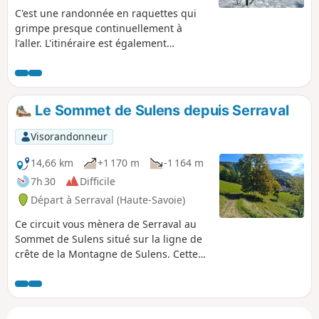
C'est une randonnée en raquettes qui
grimpe presque continuellement à
l'aller. L'itinéraire est également
fréquenté par les pratiquants du ski de
randonnée. Panorama sur la chaîne du
Mont Blanc. Il n' y a pas de balisage
spécifique pour les raquettes.
Le Sommet de Sulens depuis Serraval
Visorandonneur
14,66 km
+1 170 m
-1 164 m
7h 30
Difficile
Départ à Serraval (Haute-Savoie)
Ce circuit vous mènera de Serraval au
Sommet de Sulens situé sur la ligne de
crête de la Montagne de Sulens. Cette
montagne, située entre la Chaîne des
Aravis et le Massif des Bornes, offre une
vue extraordinaire sur ceux-ci, mais
également sur une bonne partie du