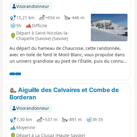
Visorandonneur
15,21 km
+654 m
-446 m
5h
Difficile
Départ à Saint-Nicolas-la-
Chapelle (Savoie) (Savoie)
Au départ du hameau de Chaucisse, cette randonnée,
avec en toile de fond le Mont-Blanc, vous propulse dans
un univers grandiose au pied de l'Étalle, puis du connu
Chalet du Curé avant de descendre lentement vers le Col
des Aravis.
Aiguille des Calvaires et Combe de
Borderan
Visorandonneur
7,30 km
+537 m
-891 m
3h 35
Moyenne
Départ à La Clusaz (Haute-Savoie)