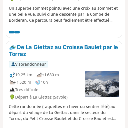
Un superbe sommet pointu avec une croix au sommet et
une belle vue, suivi d'une descente par la Combe de
Borderan. Ce parcours peut facilement être effectué
dans le sens inverse et/ou sans utiliser les remontées
mécaniques.
De La Giettaz au Croisse Baulet par le
Torraz
Visorandonneur
19,25 km
+1 680 m
-1 520 m
10h
Très difficile
Départ à La Giettaz (Savoie)
Cette randonnée (raquettes en hiver ou sentier l'été) au
départ du village de La Giettaz, dans le secteur du
Torraz, du Petit Croisse Baulet et du Croisse Baulet est
un réel balcon offrant une vue panoramique sur la