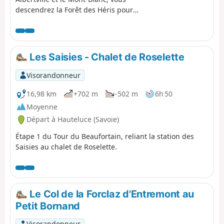
descendrez la Forêt des Héris pour
rejoindre la gare d'Albertville.
Les Saisies - Chalet de Roselette
Visorandonneur
16,98 km
+702 m
-502 m
6h 50
Moyenne
Départ à Hauteluce (Savoie)
Étape 1 du Tour du Beaufortain, reliant la station des
Saisies au chalet de Roselette.
Le Col de la Forclaz d'Entremont au
Petit Bornand
Visorandonneur