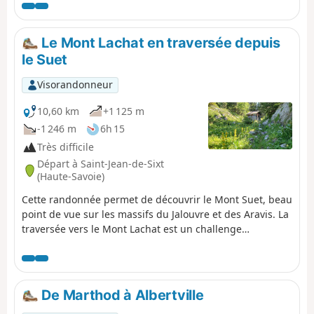
Chaîne des Aravis, le Mont Blanc et le Beaufortain.
Parfaite pour celui qui cherche un grand nombre
d'heures en montagne, avec un cumulé D+ et D-
Le Mont Lachat en traversée depuis
intéressant.
le Suet
Visorandonneur
10,60 km
+1 125 m
-1 246 m
6h 15
Très difficile
Départ à Saint-Jean-de-Sixt
(Haute-Savoie)
Cette randonnée permet de découvrir le Mont Suet, beau
point de vue sur les massifs du Jalouvre et des Aravis. La
traversée vers le Mont Lachat est un challenge
intéressant, suivi de l'ascension finale du Mont Lachat. Le
départ se fait de Saint-Jean-de-Sixt pour aboutir à Entre
Deux Nants, au-dessus des Villards-sur-Thônes.
De Marthod à Albertville