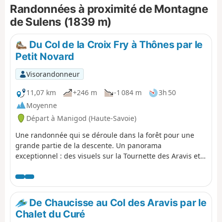
Randonnées à proximité de Montagne
Massif des Bauges. Deux tables
d'orientation au sommet informeront le
de Sulens (1839 m)
randonneur du nom des nombreux
sommets visibles aux alentours. Cette
Du Col de la Croix Fry à Thônes par le
randonnée passe pour moitié de sa
Petit Novard
distance en forêt.
Visorandonneur
11,07 km
+246 m
-1 084 m
3h 50
Moyenne
Départ à Manigod (Haute-Savoie)
Une randonnée qui se déroule dans la forêt pour une
grande partie de la descente. Un panorama
exceptionnel : des visuels sur la Tournette des Aravis et
sur le Mont Blanc, ainsi que la vallée de Thônes. Le
retour de Thônes peut se faire en période estivale par
les navettes (gratuites en 2024) mises en place par la
Région, soit directement soit via La Clusaz.
De Chaucisse au Col des Aravis par le
Chalet du Curé