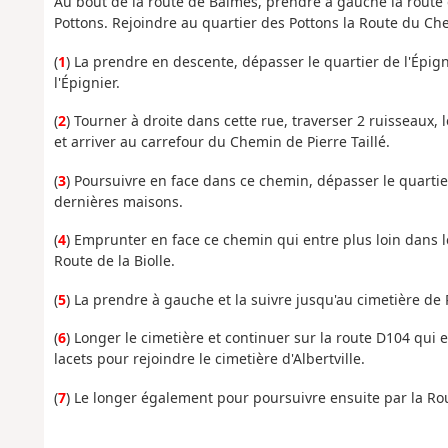
Au bout de la route de Balmes, prendre à gauche la route 
Pottons. Rejoindre au quartier des Pottons la Route du Che
(
1
) La prendre en descente, dépasser le quartier de l'Épign
l'Épignier.
(
2
) Tourner à droite dans cette rue, traverser 2 ruisseaux, 
et arriver au carrefour du Chemin de Pierre Taillé.
(
3
) Poursuivre en face dans ce chemin, dépasser le quarti
dernières maisons.
(
4
) Emprunter en face ce chemin qui entre plus loin dans le
Route de la Biolle.
(
5
) La prendre à gauche et la suivre jusqu'au cimetière de 
(
6
) Longer le cimetière et continuer sur la route D104 qui 
lacets pour rejoindre le cimetière d'Albertville.
(
7
) Le longer également pour poursuivre ensuite par la Route 