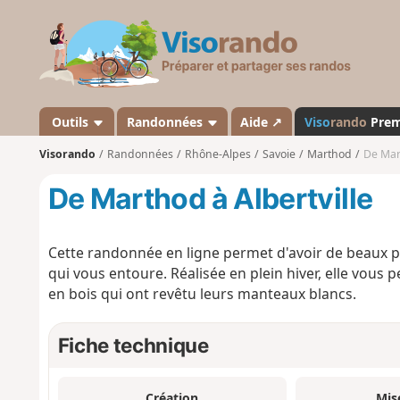
V
i
s
o
r
a
Outils
Randonnées
Aide ↗
Viso
rando
Pre
n
Visorando
Randonnées
Rhône-Alpes
Savoie
Marthod
De Mart
d
o
De Marthod à Albertville
Cette randonnée en ligne permet d'avoir de beaux p
qui vous entoure. Réalisée en plein hiver, elle vous 
en bois qui ont revêtu leurs manteaux blancs.
Fiche technique
Création
Mis