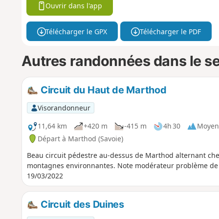
Ouvrir dans l'app
Télécharger le GPX
Télécharger le PDF
Autres randonnées dans le s
Circuit du Haut de Marthod
Visorandonneur
11,64 km
+420 m
-415 m
4h 30
Moyen
Départ à Marthod (Savoie)
Beau circuit pédestre au-dessus de Marthod alternant che
montagnes environnantes. Note modérateur problème de propriété privée ; pour une déviation, voir l'avis du
19/03/2022
Circuit des Duines