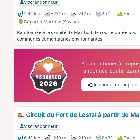
Visorandonneur
5,40 km
+251 m
-247 m
2h 15
Facile
Départ à Marthod (Savoie)
Randonnée à proximité de Marthod de courte durée pour mai
communes et montagnes environnantes
Pour continuer à propo
randonnée, soutenez-nou
Je donne un coup de 
Circuit du Fort de Lestal à partir de M
Visorandonneur
6,40 km
+240 m
-240 m
2h 30
Facile