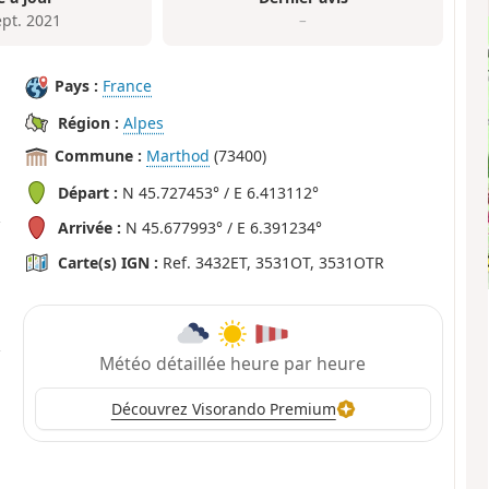
ept. 2021
–
Pays :
France
Région :
Alpes
Commune :
Marthod
(73400)
Départ :
N 45.727453° / E 6.413112°
Arrivée :
N 45.677993° / E 6.391234°
Carte(s) IGN :
Ref. 3432ET, 3531OT, 3531OTR
Météo détaillée heure par heure
Découvrez Visorando Premium