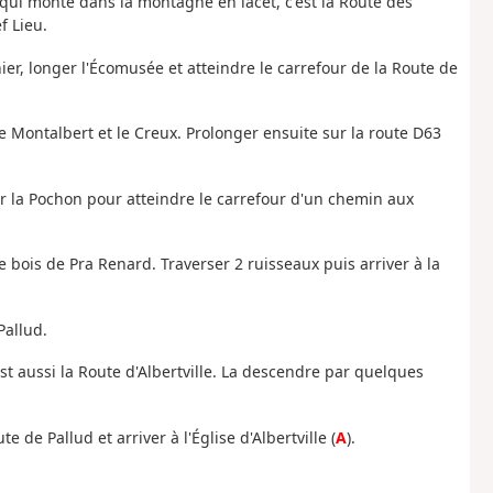
qui monte dans la montagne en lacet, c'est la Route des
f Lieu.
ier, longer l'Écomusée et atteindre le carrefour de la Route de
le Montalbert et le Creux. Prolonger ensuite sur la route D63
er la Pochon pour atteindre le carrefour d'un chemin aux
 bois de Pra Renard. Traverser 2 ruisseaux puis arriver à la
Pallud.
est aussi la Route d'Albertville. La descendre par quelques
de Pallud et arriver à l'Église d'Albertville (
A
).