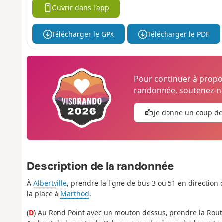
Ouvrir dans l'app
Télécharger le GPX
Télécharger le PDF
Pour continuer à prop
randonnée, soutenez-no
Je donne un coup d
Description de la randonnée
À
Albertville
, prendre la ligne de bus 3 ou 51 en direction 
la place à
Marthod
.
(
D
) Au Rond Point avec un mouton dessus, prendre la Rou