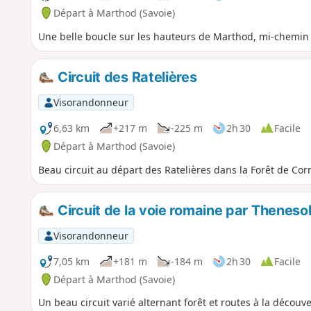
Départ à Marthod (Savoie)
Une belle boucle sur les hauteurs de Marthod, mi-chemin e
Circuit des Ratelières
Visorandonneur
6,63 km
+217 m
-225 m
2h 30
Facile
Départ à Marthod (Savoie)
Beau circuit au départ des Ratelières dans la Forêt de Corn
Circuit de la voie romaine par Theneso
Visorandonneur
7,05 km
+181 m
-184 m
2h 30
Facile
Départ à Marthod (Savoie)
Un beau circuit varié alternant forêt et routes à la décou