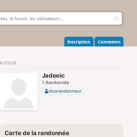
R
e
c
h
e
Inscription
Connexion
r
c
h
AUTEUR
e
r
Jadeeic
1 Randonnée
Visorandonneur
Carte de la randonnée