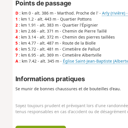
Points de passage
D
: km 0 - alt. 386 m - Marthod. Proche de l' -
Arly (rivière) 
1
: km 1.2 - alt. 443 m - Quartier Pottons
2
: km 1.91 - alt. 383 m - Quartier l'Épignier
3
: km 2.66 - alt. 371 m - Chemin de Pierre Taillé
4
: km 3.14 - alt. 372 m - Chemin des pierres taillées
5
: km 4.77 - alt. 487 m - Route de la Biolle
6
: km 5.72 - alt. 481 m - Cimetière de Pallud
7
: km 6.95 - alt. 369 m - Cimetière Albertville
A
: km 7.42 - alt. 345 m -
Église Saint-Jean-Baptiste (Albertvi
Informations pratiques
Se munir de bonnes chaussures et de bouteilles d'eau.
Soyez toujours prudent et prévoyant lors d'une randonnée. 
tenus responsables en cas d'accident ou de désagrément q