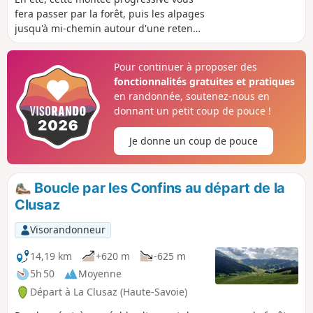
fera passer par la forêt, puis les alpages
jusqu'à mi-chemin autour d'une retenue
artificielle de toute beauté. (classement
moyen) Vous monterez ensuite par un
Pour continuer à proposer des
chemin forestier très pentu (classement
fonctionnalités gratuites et pratiques
difficile) aboutissant au belvédère situé
en randonnée, soutenez-nous en
à 1980m, offrant une vue incomparable
donnant un petit coup de pouce !
sur La Clusaz, le Col des Aravis, le
massif du Mont Blanc, les sommets du
Je donne un coup de pouce
Jura. La seconde partie de la descente,
après la retenue, est facile et instructive
(plantes et habitats)
Boucle par les Confins au départ de la
Clusaz
Visorandonneur
14,19 km
+620 m
-625 m
5h 50
Moyenne
Départ à La Clusaz (Haute-Savoie)