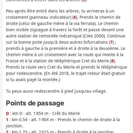
Peu après être entré dans les arbres, tu arriveras à un
croisement (panneau indicateur) (
6
). Prends le chemin de
droite (celui de gauche mène à la via ferrata). Le chemin
bien visible zigzague à travers la forêt et passe devant une
autre station de remontée mécanique (Cote 2000). Continue
sur la bonne piste jusqu'à deux autres bifurcations (
7
) ;
prends à gauche à la première et à droite à la deuxième. Le
chemin mène à un croisement avec la route qui monte à la
Frasse et à la station de téléphérique Cret du Merle (
8
).
Prends la route vers Cret du Merle et prends le téléphérique
pour redescendre. (En été 2018, le trajet retour était gratuit
si tu avais payé la montée.)
Tu peux aussi redescendre à pied jusqu'au village.
Points de passage
D
: km 0 - alt. 1 854 m - Crêt du Merle
1
: km 0.54 - alt. 1 904 m - Prends le chemin de droite à la
jonction.
2
: km 1.25 - alt. 2 015 m - Prends à droite à la jonction.