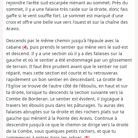
rejoindre l'arête sud escarpée menant au sommet. Près du
sommet, il y a une falaise très raide sur la droite, donc fais
gaffe si le vent souffle fort. Le sommet est marqué d'une
croix et offre une belle vue vers l'ouest et sur la chaîne des
Aravis.
Descends par le même chemin jusqu'à l'épaule avec la
cabane (
4
), puis prends le sentier qui mène vers le sud-est
et descend. Il y a une section où il y a des falaises sur la
gauche et où le sentier a été endommagé par un glissement
de terrain. Il faut être prudent avant que le sentier ne soit
réparé, mais cette section est courte et tu retrouveras
rapidement un bon sentier en descendant. La Grotte de
l'Eglise se trouve de l'autre côté de l'éboulis, en haut et sur
ta droite, lorsque tu descends la section suivante vers la
Combe de Borderan. Le sentier est évident, il zigzague à
travers les éboulis puis dans les pâturages. Tu auras des
falaises abruptes sur ta droite et des rochers plats sur ta
gauche qui mènent à la Pointe des Aravis. Continue à
descendre jusqu'à ce que le chemin se dirige vers la droite
de la Combe, sous quelques petits rochers, et que tu
commences à entrer dans les arbres. (
5
).