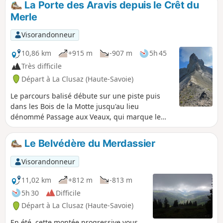
La Porte des Aravis depuis le Crêt du
Merle
Visorandonneur
10,86 km
+915 m
-907 m
5h 45
Très difficile
Départ à La Clusaz (Haute-Savoie)
Le parcours balisé débute sur une piste puis
dans les Bois de la Motte jusqu'au lieu
dénommé Passage aux Veaux, qui marque le
début de l'itinéraire "Montagne". Au Chalet de
la Creuse, vous allez vous engagez dans le
Le Belvédère du Merdassier
vallon de la Creuse, parcours jalonnée par des
cairns jusqu'à atteindre la Porte des Aravis,
Visorandonneur
point culminant de la randonnée. Randonnée
en aller-retour.
11,02 km
+812 m
-813 m
5h 30
Difficile
Départ à La Clusaz (Haute-Savoie)
En été, cette montée progressive vous