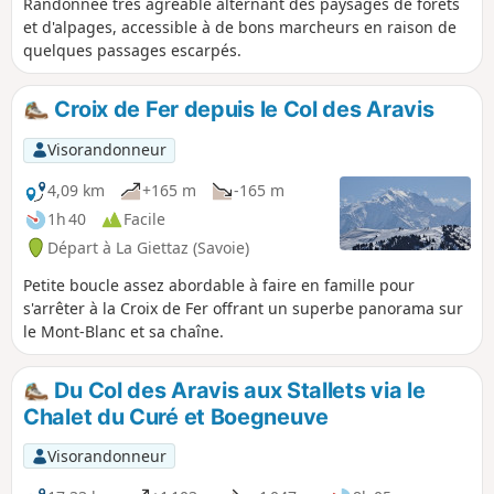
Randonnée très agréable alternant des paysages de forêts
et d'alpages, accessible à de bons marcheurs en raison de
quelques passages escarpés.
Croix de Fer depuis le Col des Aravis
Visorandonneur
4,09 km
+165 m
-165 m
1h 40
Facile
Départ à La Giettaz (Savoie)
Petite boucle assez abordable à faire en famille pour
s'arrêter à la Croix de Fer offrant un superbe panorama sur
le Mont-Blanc et sa chaîne.
Du Col des Aravis aux Stallets via le
Chalet du Curé et Boegneuve
Visorandonneur