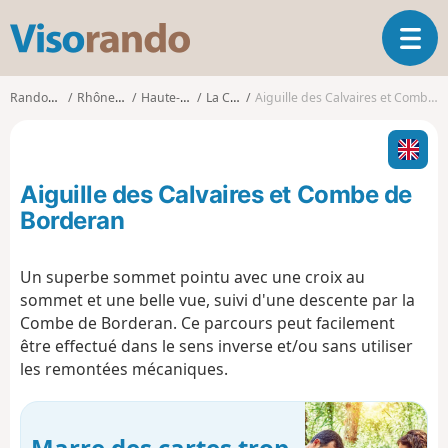
V
O
i
u
s
v
o
Randonnées
Rhône-Alpes
Haute-Savoie
La Clusaz
Aiguille des Calvaires et Combe de Borderan
r
r
i
a
r
n
l
d
Aiguille des Calvaires et Combe de
a
o
n
Borderan
a
v
Un superbe sommet pointu avec une croix au
i
sommet et une belle vue, suivi d'une descente par la
g
a
Combe de Borderan. Ce parcours peut facilement
t
être effectué dans le sens inverse et/ou sans utiliser
i
les remontées mécaniques.
o
n
Marre des cartes trop