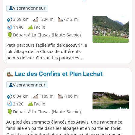
chutes de pierres, survenues le 17
Visorandonneur
juillet 2026, et d'un risque important
d'un nouvel éboulement.
3,69 km
+204 m
-212 m
1h 40
Facile
Départ à La Clusaz (Haute-Savoie)
Petit parcours facile afin de découvrir le
joli village de La Clusaz de différents
points de vue. On suit les pancartes
"Tour du Village".
Lac des Confins et Plan Lachat
Visorandonneur
6,34 km
+189 m
-186 m
2h 20
Facile
Départ à La Clusaz (Haute-Savoie)
Au pied des sommets élancés des Aravis, une randonnée
familiale en partie dans les alpages et en partie en forêt.
Deux lacs, un naturel et un artificiel sont au rendez-vous.