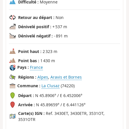
Difficulté :
Moyenne
Retour au départ :
Non
Dénivelé positif :
+ 537 m
Dénivelé négatif :
- 891 m
Point haut :
2 323 m
Point bas :
1 430 m
Pays :
France
Régions :
Alpes
,
Aravis et Bornes
Commune :
La Clusaz
(74220)
Départ :
N 45.8906° / E 6.452006°
Arrivée :
N 45.89659° / E 6.441126°
Carte(s) IGN :
Ref. 3430ET, 3430ETR, 3531OT,
3531OTR