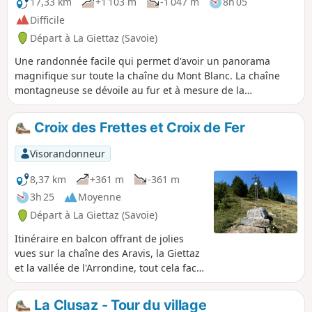
17,33 km
+1 103 m
-1 047 m
8h 05
Difficile
Départ à La Giettaz (Savoie)
Une randonnée facile qui permet d'avoir un panorama
magnifique sur toute la chaîne du Mont Blanc. La chaîne
montagneuse se dévoile au fur et à mesure de la
randonnée, qui se fait sur une voie carrossable sur toute la
longueur. Si vous allez jusqu'à Stallets, vous aurez une vue
Croix des Frettes et Croix de Fer
extraordinaire à 180° jusqu'aux Alpes du Nord. Il est
également possible de s'arrêter au Chalet du Curé, qui
Visorandonneur
permet déjà d'avoir une vue dominante, ou à Boegneuve.
Cette randonnée est complètement à découvert : nous vous
8,37 km
+361 m
-361 m
recommandons donc de la réaliser en automne ou en
3h 25
Moyenne
arrière-saison, ou aux heures les moins chaudes l'été.
Départ à La Giettaz (Savoie)
Itinéraire en balcon offrant de jolies
vues sur la chaîne des Aravis, la Giettaz
et la vallée de l'Arrondine, tout cela face
au Mont-Blanc. Attention ! Sentier fermé
jusqu'à nouvel ordre, entre le (5) et le
La Clusaz - Tour du village
(6), par arrêté municipal en raison des