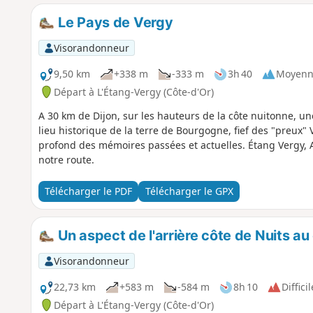
Le Pays de Vergy
Visorandonneur
9,50 km
+338 m
-333 m
3h 40
Moyenn
Départ à L'Étang-Vergy (Côte-d'Or)
A 30 km de Dijon, sur les hauteurs de la côte nuitonne, u
lieu historique de la terre de Bourgogne, fief des "preux" 
profond des mémoires passées et actuelles. Étang Vergy, A
notre route.
Télécharger le PDF
Télécharger le GPX
Un aspect de l'arrière côte de Nuits au
Visorandonneur
22,73 km
+583 m
-584 m
8h 10
Difficil
Départ à L'Étang-Vergy (Côte-d'Or)