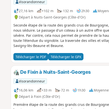
Visorandonneur
27,16 km
+102 m
-132 m
2h30
Moyen
Départ à Nuits-Saint-Georges (Côte-d'Or)
Seconde étape de la route des grands crus de Bourgogne, t
nous séduire. Le passage d'un coteau à un autre offre qu
sévère. Par contre, cela nous permet de prendre de la ha
toute l'étendue du vignoble. La traversée des villes et vil
Savigny-lès-Beaune et Beaune.
Télécharger le PDF
Télécharger le GPX
De Fixin à Nuits-Saint-Georges
Visorandonneur
16,06 km
+33 m
-72 m
1h30
Moyenne
Départ à Fixin (Côte-d'Or)
Première étape de la route des grands crus de Bourgogne. 