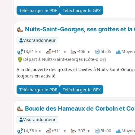
Télécharger le PDF
Télécharger le GPX
Nuits-Saint-Georges, ses grottes et l
Visorandonneur
13,61 km
+411 m
-406 m
5h 05
Moyen
Départ à Nuits-Saint-Georges (Côte-d'Or)
A la découverte des grottes et cavités à Nuits-Saint-Georg
toujours en activité.
Télécharger le PDF
Télécharger le GPX
Boucle des Hameaux de Corboin et Co
Visorandonneur
14,38 km
+311 m
-307 m
5h 00
Moyen