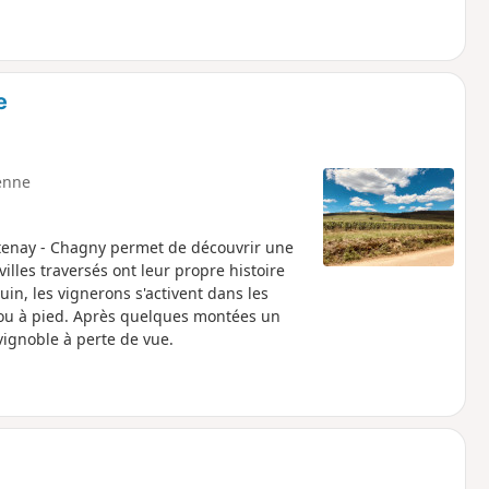
nte se fait en dehors des périodes de nidification, ce qui lui
e
enne
antenay - Chagny permet de découvrir une
illes traversés ont leur propre histoire
juin, les vignerons s'activent dans les
t ou à pied. Après quelques montées un
vignoble à perte de vue.