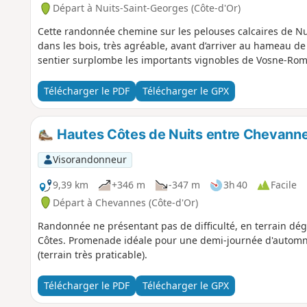
Départ à Nuits-Saint-Georges (Côte-d'Or)
Cette randonnée chemine sur les pelouses calcaires de Nui
dans les bois, très agréable, avant d’arriver au hameau d
sentier surplombe les importants vignobles de Vosne-Rom
Télécharger le PDF
Télécharger le GPX
Hautes Côtes de Nuits entre Chevanne
Visorandonneur
9,39 km
+346 m
-347 m
3h 40
Facile
Départ à Chevannes (Côte-d'Or)
Randonnée ne présentant pas de difficulté, en terrain dég
Côtes. Promenade idéale pour une demi-journée d'automne 
(terrain très praticable).
Télécharger le PDF
Télécharger le GPX