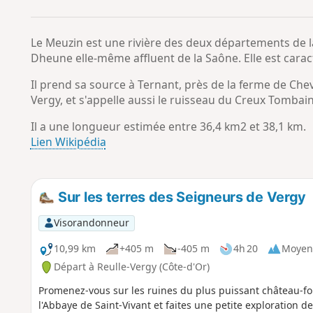
Le Meuzin est une rivière des deux départements de la 
Dheune elle-même affluent de la Saône. Elle est cara
Il prend sa source à Ternant, près de la ferme de Che
Vergy, et s'appelle aussi le ruisseau du Creux Tombain
Il a une longueur estimée entre 36,4 km2 et 38,1 km.
Lien Wikipédia
Sur les terres des Seigneurs de Vergy
Visorandonneur
10,99 km
+405 m
-405 m
4h 20
Moyen
Départ à Reulle-Vergy (Côte-d'Or)
Promenez-vous sur les ruines du plus puissant château-fort
l'Abbaye de Saint-Vivant et faites une petite exploration d