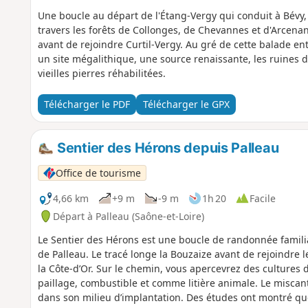
Une boucle au départ de l'Étang-Vergy qui conduit à Bévy,
travers les forêts de Collonges, de Chevannes et d'Arcenan
avant de rejoindre Curtil-Vergy. Au gré de cette balade en
un site mégalithique, une source renaissante, les ruines d
vieilles pierres réhabilitées.
Télécharger le PDF
Télécharger le GPX
Sentier des Hérons depuis Palleau
Office de tourisme
4,66 km
+9 m
-9 m
1h 20
Facile
Départ à Palleau (Saône-et-Loire)
Le Sentier des Hérons est une boucle de randonnée familial
de Palleau. Le tracé longe la Bouzaize avant de rejoindre
la Côte-d’Or. Sur le chemin, vous apercevrez des cultures
paillage, combustible et comme litière animale. Le miscant
dans son milieu d’implantation. Des études ont montré que