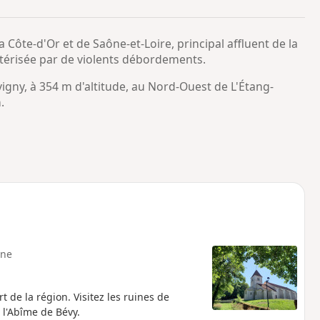
o
a
i
m
Côte-d'Or et de Saône-et-Loire, principal affluent de la
p
ctérisée par de violents débordements.
vigny, à 354 m d'altitude, au Nord-Ouest de L'Étang-
.
ne
 de la région. Visitez les ruines de
e l'Abîme de Bévy.