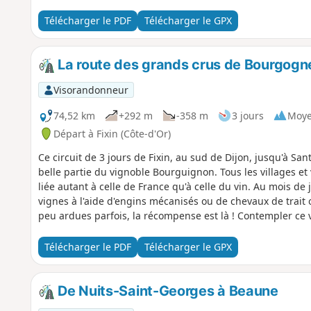
présence de certaines espèces. De plus, la récolte de la pla
permet de ne pas perturber le rythme des oiseaux.
Télécharger le PDF
Télécharger le GPX
La route des grands crus de Bourgogn
Visorandonneur
74,52 km
+292 m
-358 m
3 jours
Moy
Départ à Fixin (Côte-d'Or)
Ce circuit de 3 jours de Fixin, au sud de Dijon, jusqu'à S
belle partie du vignoble Bourguignon. Tous les villages et v
liée autant à celle de France qu'à celle du vin. Au mois de 
vignes à l'aide d'engins mécanisés ou de chevaux de trai
peu ardues parfois, la récompense est là ! Contempler ce 
Télécharger le PDF
Télécharger le GPX
De Nuits-Saint-Georges à Beaune