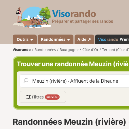
V
i
s
o
r
a
Outils
Randonnées
Aide ↗
Viso
rando
Pre
n
Visorando
Randonnées
Bourgogne
Côte-d'Or
Ternant (Côte-d
d
o
Trouver une randonnée Meuzin (rivièr
Filtres
NOUVEAU
Randonnées Meuzin (rivière) 