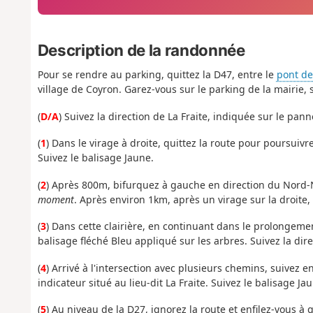
Description de la randonnée
Pour se rendre au parking, quittez la D47, entre le
pont de
village de Coyron. Garez-vous sur le parking de la mairie, s
(
D/A
) Suivez la direction de La Fraite, indiquée sur le pan
(
1
) Dans le virage à droite, quittez la route pour poursuivr
Suivez le balisage Jaune.
(
2
) Après 800m, bifurquez à gauche en direction du Nord
moment
. Après environ 1km, après un virage sur la droite,
(
3
) Dans cette clairière, en continuant dans le prolongeme
balisage fléché Bleu appliqué sur les arbres. Suivez la di
(
4
) Arrivé à l'intersection avec plusieurs chemins, suivez en
indicateur situé au lieu-dit La Fraite. Suivez le balisage
(
5
) Au niveau de la D27, ignorez la route et enfilez-vous à 