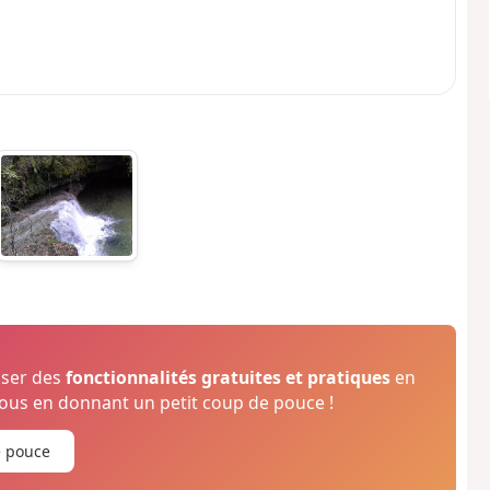
oser des
fonctionnalités gratuites et pratiques
en
us en donnant un petit coup de pouce !
e pouce