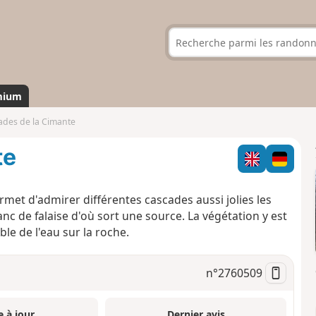
mium
ades de la Cimante
te
et d'admirer différentes cascades aussi jolies les
anc de falaise d'où sort une source. La végétation y est
ble de l'eau sur la roche.
n°
2760509
e à jour
Dernier avis