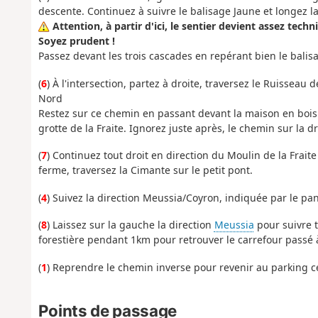
descente. Continuez à suivre le balisage Jaune et longez l
Attention, à partir d'ici, le sentier devient assez tech
Soyez prudent !
Passez devant les trois cascades en repérant bien le balis
(
6
) À l'intersection, partez à droite, traversez le Ruissea
Nord
Restez sur ce chemin en passant devant la maison en bois si
grotte de la Fraite. Ignorez juste après, le chemin sur la d
(
7
) Continuez tout droit en direction du Moulin de la Fraite
ferme, traversez la Cimante sur le petit pont.
(
4
) Suivez la direction Meussia/Coyron, indiquée par le p
(
8
) Laissez sur la gauche la direction
Meussia
pour suivre t
forestière pendant 1km pour retrouver le carrefour passé à 
(
1
) Reprendre le chemin inverse pour revenir au parking ce
Points de passage