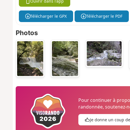
Ouvrir dans l'app
Télécharger le GPX
Télécharger le PDF
Photos
Pour continuer à prop
randonnée, soutenez-no
Je donne un coup d