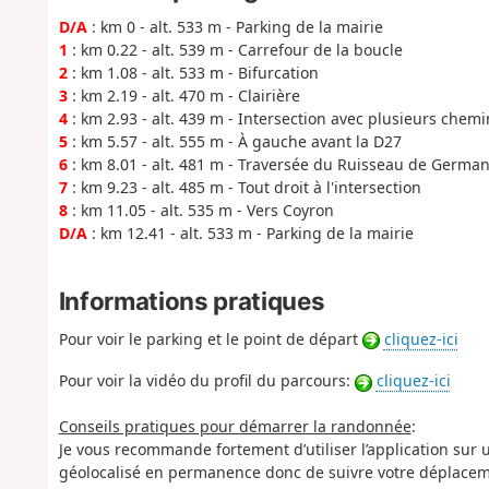
D/A
: km 0 - alt. 533 m - Parking de la mairie
1
: km 0.22 - alt. 539 m - Carrefour de la boucle
2
: km 1.08 - alt. 533 m - Bifurcation
3
: km 2.19 - alt. 470 m - Clairière
4
: km 2.93 - alt. 439 m - Intersection avec plusieurs chemi
5
: km 5.57 - alt. 555 m - À gauche avant la D27
6
: km 8.01 - alt. 481 m - Traversée du Ruisseau de Germa
7
: km 9.23 - alt. 485 m - Tout droit à l'intersection
8
: km 11.05 - alt. 535 m - Vers Coyron
D/A
: km 12.41 - alt. 533 m - Parking de la mairie
Informations pratiques
Pour voir le parking et le point de départ
cliquez-ici
Pour voir la vidéo du profil du parcours:
cliquez-ici
Conseils pratiques pour démarrer la randonnée
:
Je vous recommande fortement d’utiliser l’application sur
géolocalisé en permanence donc de suivre votre déplacem