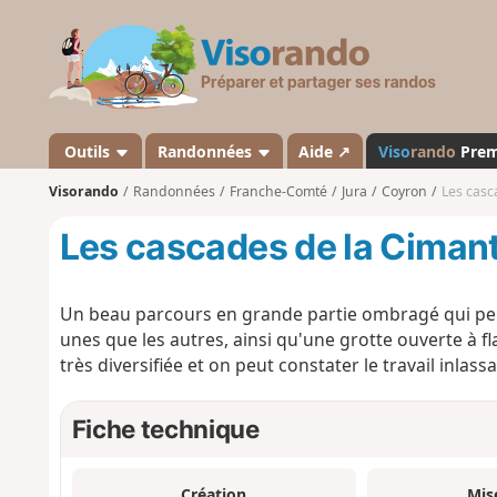
V
i
s
o
r
a
Outils
Randonnées
Aide ↗
Viso
rando
Pre
n
Visorando
Randonnées
Franche-Comté
Jura
Coyron
Les casc
d
o
Les cascades de la Ciman
Un beau parcours en grande partie ombragé qui perm
unes que les autres, ainsi qu'une grotte ouverte à fl
très diversifiée et on peut constater le travail inlassa
Fiche technique
Création
Mis