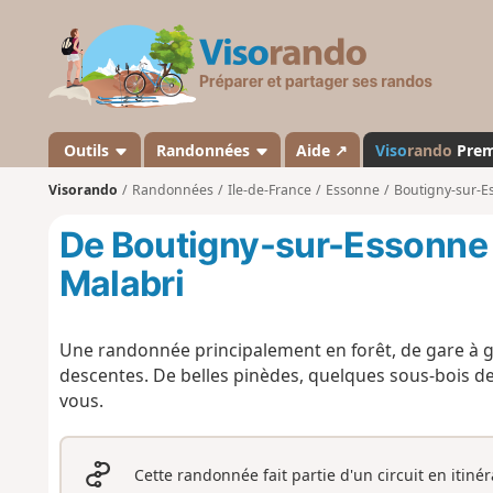
V
i
s
o
r
a
Outils
Randonnées
Aide ↗
Viso
rando
Pre
n
Visorando
Randonnées
Ile-de-France
Essonne
Boutigny-sur-E
d
o
De Boutigny-sur-Essonne à
Malabri
Une randonnée principalement en forêt, de gare à ga
descentes. De belles pinèdes, quelques sous-bois de
vous.
Cette randonnée fait partie d'un circuit en itiné