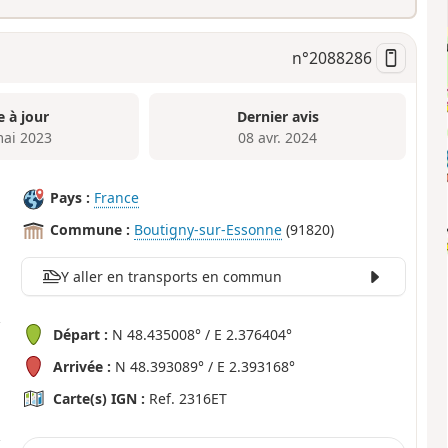
n°
2088286
e à jour
Dernier avis
mai 2023
08 avr. 2024
Pays :
France
Commune :
Boutigny-sur-Essonne
(91820)
Y aller en transports en commun
Départ :
N 48.435008° / E 2.376404°
Arrivée :
N 48.393089° / E 2.393168°
Carte(s) IGN :
Ref. 2316ET