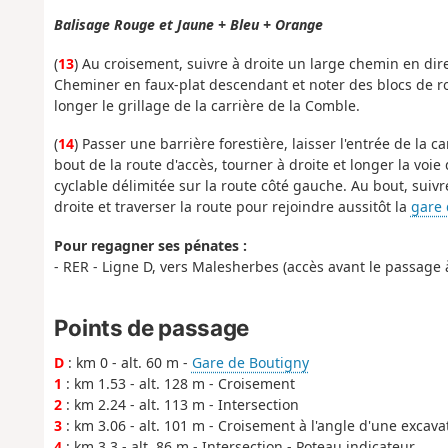
Balisage Rouge et Jaune + Bleu + Orange
(
13
) Au croisement, suivre à droite un large chemin en dire
Cheminer en faux-plat descendant et noter des blocs de ro
longer le grillage de la carrière de la Comble.
(
14
) Passer une barrière forestière, laisser l'entrée de la 
bout de la route d'accès, tourner à droite et longer la voi
cyclable délimitée sur la route côté gauche. Au bout, suivr
droite et traverser la route pour rejoindre aussitôt la
gare 
Pour regagner ses pénates :
- RER - Ligne D, vers Malesherbes (accès avant le passage à
Points de passage
D
: km 0 - alt. 60 m -
Gare de Boutigny
1
: km 1.53 - alt. 128 m - Croisement
2
: km 2.24 - alt. 113 m - Intersection
3
: km 3.06 - alt. 101 m - Croisement à l'angle d'une excava
4
: km 3.3 - alt. 86 m - Intersection - Poteau indicateur