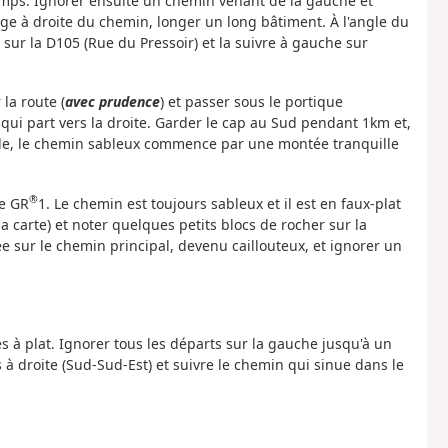
hamps. Ignorer ensuite un chemin venant de la gauche et
age à droite du chemin, longer un long bâtiment. À l'angle du
ur la D105 (Rue du Pressoir) et la suivre à gauche sur
la route (
avec prudence
) et passer sous le portique
qui part vers la droite. Garder le cap au Sud pendant 1km et,
nède, le chemin sableux commence par une montée tranquille
®
le GR
1. Le chemin est toujours sableux et il est en faux-plat
 carte) et noter quelques petits blocs de rocher sur la
 sur le chemin principal, devenu caillouteux, et ignorer un
ès à plat. Ignorer tous les départs sur la gauche jusqu'à un
rs à droite (Sud-Sud-Est) et suivre le chemin qui sinue dans le