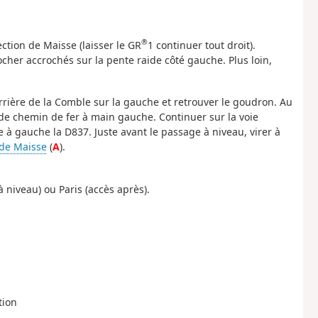
®
ction de Maisse (laisser le GR
1 continuer tout droit).
cher accrochés sur la pente raide côté gauche. Plus loin,
carrière de la Comble sur la gauche et retrouver le goudron. Au
e de chemin de fer à main gauche. Continuer sur la voie
e à gauche la D837. Juste avant le passage à niveau, virer à
de Maisse
(
A
).
 niveau) ou Paris (accès après).
tion