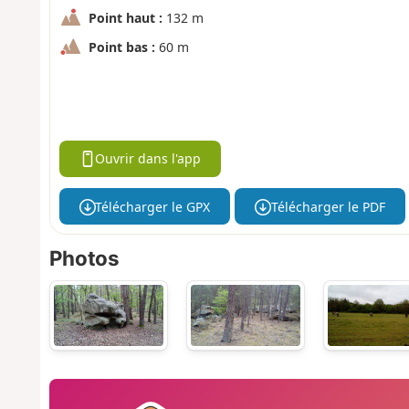
Point haut :
132 m
Point bas :
60 m
Ouvrir dans l'app
Télécharger le GPX
Télécharger le PDF
Photos