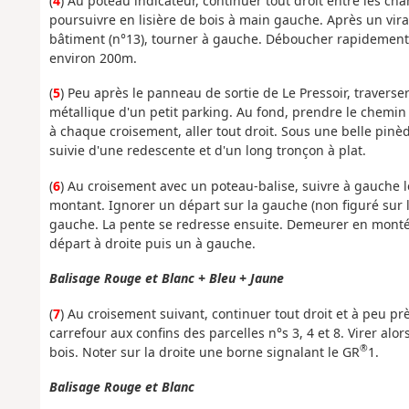
(
4
) Au poteau indicateur, continuer tout droit entre les c
poursuivre en lisière de bois à main gauche. Après un vir
bâtiment (n°13), tourner à gauche. Déboucher rapidement s
environ 200m.
(
5
) Peu après le panneau de sortie de Le Pressoir, traverser 
métallique d'un petit parking. Au fond, prendre le chemin 
à chaque croisement, aller tout droit. Sous une belle pi
suivie d'une redescente et d'un long tronçon à plat.
(
6
) Au croisement avec un poteau-balise, suivre à gauche 
montant. Ignorer un départ sur la gauche (non figuré sur la
gauche. La pente se redresse ensuite. Demeurer en montée
départ à droite puis un à gauche.
Balisage Rouge et Blanc + Bleu + Jaune
(
7
) Au croisement suivant, continuer tout droit et à peu pr
carrefour aux confins des parcelles n°s 3, 4 et 8. Virer alo
®
bois. Noter sur la droite une borne signalant le GR
1.
Balisage Rouge et Blanc