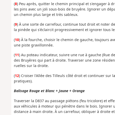
(
8
) Peu après, quitter le chemin principal et s'engager à 
les pins avec un joli sous-bois de bruyère. Ignorer un dépar
un chemin plus large et très sableux.
(
9
) À une sorte de carrefour, continue tout droit et noter 
la pinède qui s'éclaircit progressivement et ignorer tous le
(
10
) À la fourche, choisir le chemin de gauche, toujours av
une piste gravillonnée.
(
11
) Au poteau indicateur, suivre une rue à gauche (Rue d
des Bruyères qui part à droite. Traverser une zone résident
ruelles sur la droite.
(
12
) Croiser l'Allée des Tilleuls côté droit et continuer sur
pratiques).
Balisage Rouge et Blanc + Jaune + Orange
Traverser la D837 au passage piétons (feu tricolore) et e
aux véhicules à moteur qui pénètre dans le bois. Ignorer u
distance à main droite. À un carrefour, obliquer à droite e