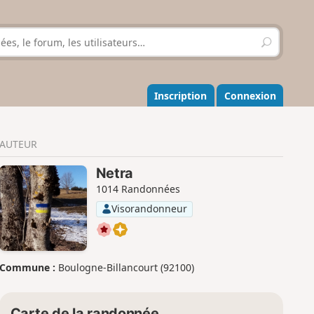
R
e
c
h
e
Inscription
Connexion
r
c
h
AUTEUR
e
r
Netra
1014 Randonnées
Visorandonneur
Commune :
Boulogne-Billancourt (92100)
Carte de la randonnée