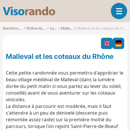
V
O
i
u
s
v
o
Randonnées
Rhône-Alpes
Loire
Malleval
Malleval et les coteaux du Rhône
r
r
i
a
r
n
l
d
Malleval et les coteaux du Rhône
a
o
n
a
Cette petite randonnée vous permettra d'apprécier le
v
beau village médiéval de Malleval (dans la lumière
i
dorée du petit matin si vous partez au lever du soleil,
g
conseillé) avant de vous aventurer sur les coteaux
a
t
vinicoles.
i
La distance à parcourir est modérée, mais il faut
o
s'attendre à un peu de dénivelé (descente puis
n
remontée assez raide) sur la première moitié du
parcours, lorsque l'on rejoint Saint-Pierre-de-Boeuf