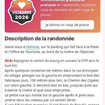
pratiques
en randonnée, soutenez-
nous en donnant un petit coup de
pouce !
Je donne un coup de pouce
Description de la randonnée
Garez-vous à
Malleval
, sur le parking qui fait face à la Poste
et l'Office de Tourisme, au bord de la rivière de l’Épervier.
(
D/A
) Rejoignez le centre du bourg en suivant la D79 vers le
Sud-Est.
Après quelques centaines de mètres dans la rue principale
du village, plongez sur la gauche en empruntant la Rue des
Fabriques puis, 100 mètres plus loin, le Chemin des Cigales
sur votre gauche. Il descend tout en bas, jusqu'au pont qui
traverse la rivière et que vous empruntez.
La petite rue qui monte sur la gauche après le pont vous
amène dans les coteaux par un sentier étroit.
À une bifurcation (panneau "Saint Pierre de Boeuf"), prenez