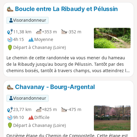
grimpette sur les hauteurs de la vallée vous offrira une
Boucle entre La Ribaudy et Pélussin
belle vue panoramique jusqu'aux Alpes si le temps le
permet.
Visorandonneur
11,38 km
+353 m
-352 m
4h 15
Moyenne
Départ à Chavanay (Loire)
Le chemin de cette randonnée va vous mener du hameau
de la Ribaudy jusqu'au bourg de Pélussin. Tantôt par des
chemins boisés, tantôt à travers champs, vous atteindrez le
vallon de la Rivière du Régrillon. Vous passerez sur le
Viaduc de Pélussin, ancienne voie ferrée du Tacot.
Chavanay - Bourg-Argental
Visorandonneur
23,77 km
+825 m
-475 m
9h 10
Difficile
Départ à Chavanay (Loire)
Onzième étape du Chemin de Compostelle. Cette étape est