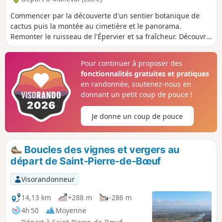
Commencer par la découverte d'un sentier botanique de
cactus puis la montée au cimetière et le panorama.
Remonter le ruisseau de l'Épervier et sa fraîcheur. Découvrir
des chemins boisés puis très ensoleillés avec de superbes
vues à 360°et redescendre par les vignobles. Terminer par
Pour continuer à proposer des
la découverte du Saut de Laurette. Retour par l'ancien
fonctionnalités gratuites et pratiques
village (église, grenier à sel, ancienne commanderie) et les
en randonnée, soutenez-nous en
sentiers.
donnant un petit coup de pouce !
Je donne un coup de pouce
Boucles des vignes et vergers au
départ de Saint-Pierre-de-Bœuf
Visorandonneur
14,13 km
+288 m
-286 m
4h 50
Moyenne