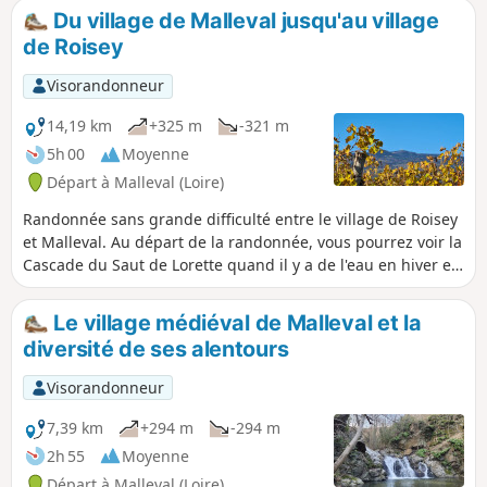
Du village de Malleval jusqu'au village
de Roisey
Visorandonneur
14,19 km
+325 m
-321 m
5h 00
Moyenne
Départ à Malleval (Loire)
Randonnée sans grande difficulté entre le village de Roisey
et Malleval. Au départ de la randonnée, vous pourrez voir la
Cascade du Saut de Lorette quand il y a de l'eau en hiver et,
au retour, avant d'arriver à Malleval, vous passerez en sous-
bois, le long du Ruisseau de l’Épervier qui vous apportera
Le village médiéval de Malleval et la
une agréable fraîcheur si vous faîtes cette randonnée en
diversité de ses alentours
été. ⚠️ Passage interdit le long du Ruisseau de l'Épervier
depuis le hameau Le Pont Jacquet (9) par arrêté municipal
Visorandonneur
suite à des éboulements après une crue importante.
Signalement le 31 juillet 2025.
7,39 km
+294 m
-294 m
2h 55
Moyenne
Départ à Malleval (Loire)