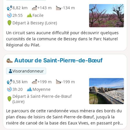
8,82 km
+143 m
-134 m
2h 55
Facile
Départ à Bessey (Loire)
Un circuit sans aucune difficulté pour découvrir quelques
curiosités de la commune de Bessey dans le Parc Naturel
Régional du Pilat.
Autour de Saint-Pierre-de-Bœuf
Visorandonneur
9,58 km
+199 m
-199 m
3h 20
Moyenne
Départ à Saint-Pierre-de-Bœuf
(Loire)
Le parcours de cette randonnée vous mènera des bords du
plan d'eau de loisirs de Saint-Pierre-de-Bœuf, jusqu'à la
rivière de canoé de la base des Eaux Vives, en passant près
du barrage hydraulique sur le Rhône. Ensuite, une petite