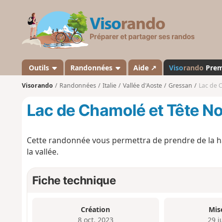
V
i
s
o
r
a
Outils
Randonnées
Aide ↗
Viso
rando
Pre
n
Visorando
Randonnées
Italie
Vallée d'Aoste
Gressan
Lac de C
d
o
Lac de Chamolé et Tête No
Cette randonnée vous permettra de prendre de la h
la vallée.
Fiche technique
Création
Mis
8 oct. 2023
29 j