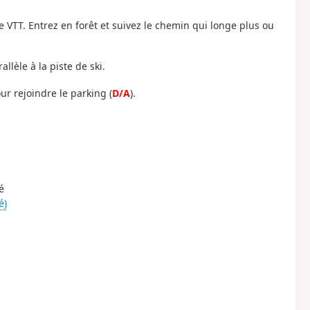
 VTT. Entrez en forêt et suivez le chemin qui longe plus ou
llèle à la piste de ski.
ur rejoindre le parking (
D/A
).
é
é)