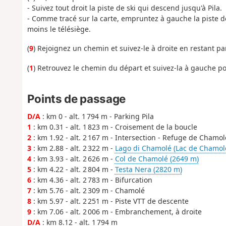
- Suivez tout droit la piste de ski qui descend jusqu'à Pila.
- Comme tracé sur la carte, empruntez à gauche la piste de
moins le télésiège.
(
9
) Rejoignez un chemin et suivez-le à droite en restant para
(
1
) Retrouvez le chemin du départ et suivez-la à gauche po
Points de passage
D/A
: km 0 - alt. 1 794 m - Parking Pila
1
: km 0.31 - alt. 1 823 m - Croisement de la boucle
2
: km 1.92 - alt. 2 167 m - Intersection - Refuge de Chamol
3
: km 2.88 - alt. 2 322 m -
Lago di Chamolé (Lac de Chamol
4
: km 3.93 - alt. 2 626 m -
Col de Chamolé (2649 m)
5
: km 4.22 - alt. 2 804 m -
Testa Nera (2820 m)
6
: km 4.36 - alt. 2 783 m - Bifurcation
7
: km 5.76 - alt. 2 309 m - Chamolé
8
: km 5.97 - alt. 2 251 m - Piste VTT de descente
9
: km 7.06 - alt. 2 006 m - Embranchement, à droite
D/A
: km 8.12 - alt. 1 794 m