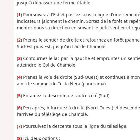
jusqu'à dépasser une ferme-étable.
(
1
) Poursuivez à l'Est et passez sous la ligne d'une remo
indicateurs jalonnent le chemin. Sortez de la forêt et rep
montez dans sa direction en suivant le petit sentier et rej
(
2
) Prenez le sentier de droite et retournez en forêt (panne
Sud-Est puis Est, jusqu'au Lac de Chamolé.
(
3
) Contournez le lac par la gauche et empruntez un sentie
atteindre le Col de Chamolé.
(
4
) Prenez la voie de droite (Sud-Ouest) et continuez à mon
ainsi le sommet de Testa Nera (panorama).
(
5
) Entamez la descente de l'autre côté (Sud).
(
6
) Peu après, bifurquez à droite (Nord-Ouest) et descend
l'arrivée du télésiège de Chamolé.
(
7
) Poursuivez la descente sous la ligne du télésiège.
(
8
) Ici, deux options :