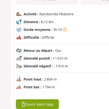
Activité :
Randonnée Pédestre
Distance :
8,12 km
Durée moyenne :
5h 10
Difficulté :
Difficile
Retour au départ :
Oui
Dénivelé positif :
+ 1 010 m
Dénivelé négatif :
- 1 010 m
Point haut :
2 804 m
Point bas :
1 794 m
Ouvrir dans l'app