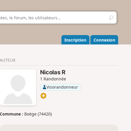
R
e
c
h
e
Inscription
Connexion
r
c
h
AUTEUR
e
r
Nicolas R
1 Randonnée
Visorandonneur
Commune :
Boëge (74420)