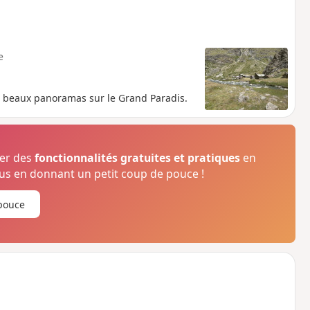
e
 beaux panoramas sur le Grand Paradis.
ser des
fonctionnalités gratuites et pratiques
en
s en donnant un petit coup de pouce !
pouce