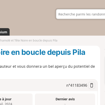
mium
hamolé et Tête Noire en boucle depuis Pila
ire en boucle depuis Pila
auteur et vous donnera un bel aperçu du potentiel de
n°
41183496
e à jour
Dernier avis
uil. 2024
–