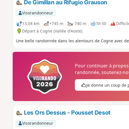
De Gimillan au Rifugio Grauson
Visorandonneur
13,04 km
+745 m
-740 m
5h 50
Difficil
Départ à Cogne (Vallée d'Aoste)
Une belle randonnée dans les alentours de Cogne avec de
Pour continuer à propo
randonnée, soutenez-nou
Je donne un coup de 
Les Ors Dessus - Pousset Desot
Visorandonneur