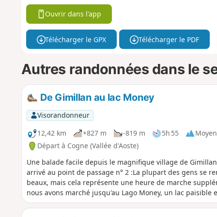
Ouvrir dans l'app
Télécharger le GPX
Télécharger le PDF
Autres randonnées dans le s
De Gimillan au lac Money
Visorandonneur
12,42 km
+827 m
-819 m
5h 55
Moyen
Départ à Cogne (Vallée d'Aoste)
Une balade facile depuis le magnifique village de Gimillan
arrivé au point de passage n° 2 :La plupart des gens se re
beaux, mais cela représente une heure de marche supplément
nous avons marché jusqu'au Lago Money, un lac paisible e