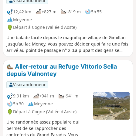
Visorandonneur
12,42 km
+827 m
-819 m
5h 55
Moyenne
Départ à Cogne (Vallée d'Aoste)
Une balade facile depuis le magnifique village de Gimillan
jusqu'au lac Money. Vous pouvez décider quoi faire une fois
arrivé au point de passage n° 2 :La plupart des gens se
rendent à pied aux Laghi di Lussert, qui sont également
très beaux, mais cela représente une heure de marche
Aller-retour au Refuge Vittorio Sella
supplémentaire.Je l'ai fait il y a quelques années, c'est
depuis Valnontey
pourquoi nous avons marché jusqu'au Lago Money, un lac
paisible et très beau.
Visorandonneur
9,91 km
+941 m
-941 m
5h 30
Moyenne
Départ à Cogne (Vallée d'Aoste)
Une randonnée assez populaire qui
permet de se rapprocher des
contreforts du Grand Paradis. Vous