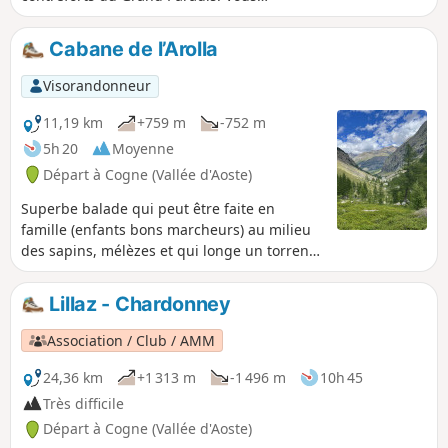
pourrez voir des bouquetins si vous
avez de la chance !
Cabane de l’Arolla
Visorandonneur
11,19 km
+759 m
-752 m
5h 20
Moyenne
Départ à Cogne (Vallée d'Aoste)
Superbe balade qui peut être faite en
famille (enfants bons marcheurs) au milieu
des sapins, mélèzes et qui longe un torrent.
Vue sur le glacier superbe. (!) Un utilisateur
signale le 04 juillet 2025 :> première partie
Lillaz - Chardonney
(jusqu'au Point (4) très bien et très facile>Au-
delà, le sentier est fermé : présence de
Association / Club / AMM
rubalis>le sentier a été emporté par la
tempête de juillet 2024 en de multiples
24,36 km
+1 313 m
-1 496 m
10h 45
endroits>Certains passages sont
Très difficile
extrêmement scabreux, voire dangereux
Départ à Cogne (Vallée d'Aoste)