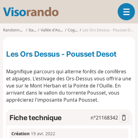
V
O
i
u
s
v
o
Randonnées
Italie
Vallée d'Aoste
Cogne
Les Ors Dessus - Pousset Desot
r
r
i
a
r
n
Les Ors Dessus - Pousset Desot
l
d
a
o
n
Magnifique parcours qui alterne forêts de conifères
a
et alpages. L'estivage des Ors-Dessus vous offrira une
v
vue sur le Mont Herban et la Pointe de l'Ouille. En
i
g
arrivant dans le vallon du torrente Pousset, vous
a
apprécierez l'imposante Punta Pousset.
t
i
Fiche technique
n°
21168342
o
n
Création
19 avr. 2022