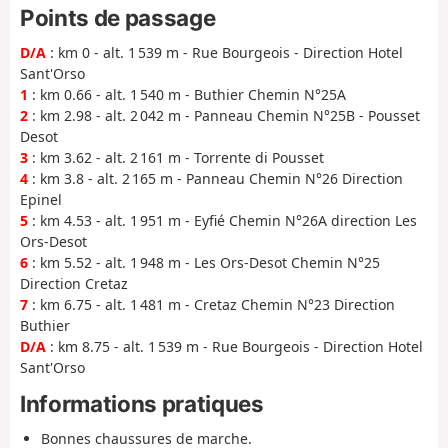
Points de passage
D/A
: km 0 - alt. 1 539 m - Rue Bourgeois - Direction Hotel
Sant'Orso
1
: km 0.66 - alt. 1 540 m - Buthier Chemin N°25A
2
: km 2.98 - alt. 2 042 m - Panneau Chemin N°25B - Pousset
Desot
3
: km 3.62 - alt. 2 161 m - Torrente di Pousset
4
: km 3.8 - alt. 2 165 m - Panneau Chemin N°26 Direction
Epinel
5
: km 4.53 - alt. 1 951 m - Eyfié Chemin N°26A direction Les
Ors-Desot
6
: km 5.52 - alt. 1 948 m - Les Ors-Desot Chemin N°25
Direction Cretaz
7
: km 6.75 - alt. 1 481 m - Cretaz Chemin N°23 Direction
Buthier
D/A
: km 8.75 - alt. 1 539 m - Rue Bourgeois - Direction Hotel
Sant'Orso
Informations pratiques
Bonnes chaussures de marche.