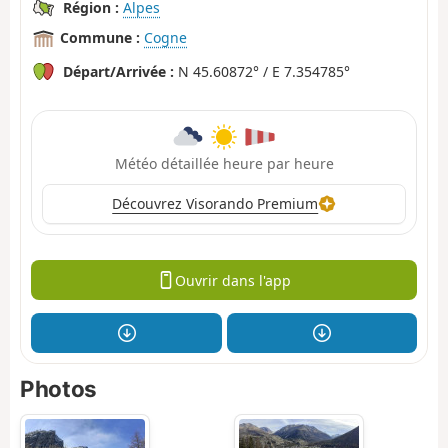
Région :
Alpes
Commune :
Cogne
Départ/Arrivée :
N 45.60872° / E 7.354785°
Météo détaillée heure par heure
Découvrez Visorando Premium
Ouvrir dans l'app
Photos