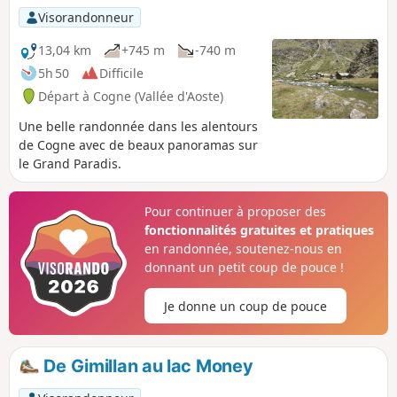
bouquetins.
Visorandonneur
13,04 km
+745 m
-740 m
5h 50
Difficile
Départ à Cogne (Vallée d'Aoste)
Une belle randonnée dans les alentours
de Cogne avec de beaux panoramas sur
le Grand Paradis.
Pour continuer à proposer des
fonctionnalités gratuites et pratiques
en randonnée, soutenez-nous en
donnant un petit coup de pouce !
Je donne un coup de pouce
De Gimillan au lac Money