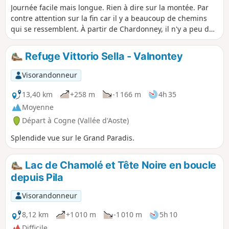
Journée facile mais longue. Rien à dire sur la montée. Par
contre attention sur la fin car il y a beaucoup de chemins
qui se ressemblent. À partir de Chardonney, il n'y a peu de
transport. Il est possible de faire du stop jusqu'à Pont-Saint-
Martin. Avec tous les noms en francais on ne pense pas être
Refuge Vittorio Sella - Valnontey
en Italie. De Pont-Saint-Martin, il y a des bus jusqu'à
Gressonney-Saint-Jean.
Visorandonneur
13,40 km
+258 m
-1 166 m
4h 35
Moyenne
Départ à Cogne (Vallée d'Aoste)
Splendide vue sur le Grand Paradis.
Lac de Chamolé et Tête Noire en boucle
depuis Pila
Visorandonneur
8,12 km
+1 010 m
-1 010 m
5h 10
Difficile