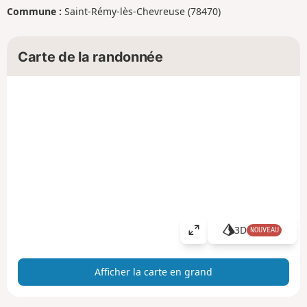
Commune :
Saint-Rémy-lès-Chevreuse (78470)
Carte de la randonnée
3D
NOUVEAU
A
ff
i
Afficher la carte en grand
c
h