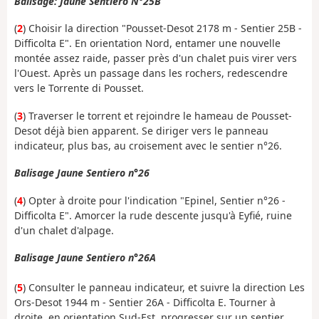
Balisage: Jaune Sentiero N°25B
(
2
) Choisir la direction "Pousset-Desot 2178 m - Sentier 25B -
Difficolta E". En orientation Nord, entamer une nouvelle
montée assez raide, passer près d'un chalet puis virer vers
l'Ouest. Après un passage dans les rochers, redescendre
vers le Torrente di Pousset.
(
3
) Traverser le torrent et rejoindre le hameau de Pousset-
Desot déjà bien apparent. Se diriger vers le panneau
indicateur, plus bas, au croisement avec le sentier n°26.
Balisage Jaune Sentiero n°26
(
4
) Opter à droite pour l'indication "Epinel, Sentier n°26 -
Difficolta E". Amorcer la rude descente jusqu'à Eyfié, ruine
d'un chalet d'alpage.
Balisage Jaune Sentiero n°26A
(
5
) Consulter le panneau indicateur, et suivre la direction Les
Ors-Desot 1944 m - Sentier 26A - Difficolta E. Tourner à
droite, en orientation Sud-Est, progresser sur un sentier