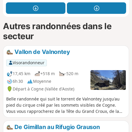
Autres randonnées dans le
secteur
Vallon de Valnontey
Visorandonneur
17,45 km
+518 m
-520 m
6h 30
Moyenne
Départ à Cogne (Vallée d'Aoste)
Belle randonnée qui suit le torrent de Valnontey jusqu'au
pied du cirque créé par les sommets visibles de Cogne.
Vous vous rapprocherez de la Tête du Grand Croux, de la
Tête de Valnontey, de la Tête de la Tribolation et de la Punta
di Ceresole appartenant au massif du Grand Paradis. Sur le
De Gimillan au Rifugio Grauson
parcours vous rencontrerez de nombreux chamois et