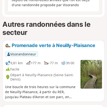
d'une randonnée proposée par Visorando
Autres randonnées dans le
secteur
Promenade verte à Neuilly-Plaisance
Visorandonneur
9,81 km
+77 m
-77 m
3h 00
Facile
Départ à Neuilly-Plaisance (Seine-Saint-
Denis)
Une boucle de trois heures sur la commune
de Neuilly-Plaisance, à partir du RER,
jusqu'au Plateau d'Avron et son parc, en
passant par la coulée verte. Retour plus
urbain par de calmes rues en faisant un