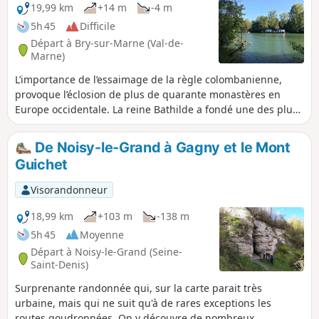
19,99 km
+14 m
-4 m
5h 45
Difficile
Départ à Bry-sur-Marne (Val-de-
Marne)
L’importance de l’essaimage de la règle colombanienne,
provoque l’éclosion de plus de quarante monastères en
Europe occidentale. La reine Bathilde a fondé une des plus
importante abbaye de femmes de France à Chelles. Ce
second parcours ou chemin de l'exil est parcouru par
De Noisy-le-Grand à Gagny et le Mont
Colomban et ses compatriotes entre 610 à 613, de Paris à
Guichet
Rebais. C’est le début d’un nouveau périple vers l’Est jusqu’à
Bregenz sur le lac de Constance puis Bobbio.
Visorandonneur
18,99 km
+103 m
-138 m
5h 45
Moyenne
Départ à Noisy-le-Grand (Seine-
Saint-Denis)
Surprenante randonnée qui, sur la carte parait très
urbaine, mais qui ne suit qu'à de rares exceptions les
routes goudronnées. On y découvre de nombreux