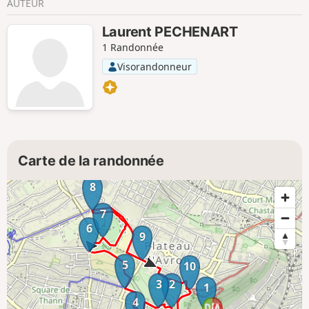
AUTEUR
Laurent PECHENART
1 Randonnée
Visorandonneur
Carte de la randonnée
8
7
6
9
5
10
3
2
1
4