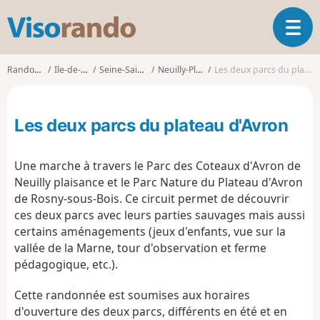
V
O
i
u
s
v
o
Randonnées
Ile-de-France
Seine-Saint-Denis
Neuilly-Plaisance
Les deux parcs du plateau d'Avron
r
r
i
a
r
n
Les deux parcs du plateau d'Avron
l
d
a
o
n
Une marche à travers le Parc des Coteaux d'Avron de
a
Neuilly plaisance et le Parc Nature du Plateau d'Avron
v
de Rosny-sous-Bois. Ce circuit permet de découvrir
i
g
ces deux parcs avec leurs parties sauvages mais aussi
a
certains aménagements (jeux d'enfants, vue sur la
t
vallée de la Marne, tour d'observation et ferme
i
pédagogique, etc.).
o
n
Cette randonnée est soumises aux horaires
d'ouverture des deux parcs, différents en été et en