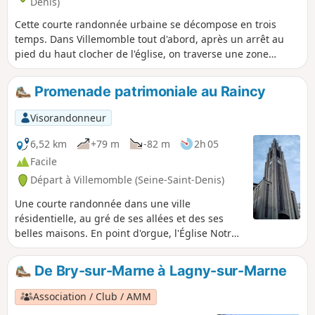
Denis)
Cette courte randonnée urbaine se décompose en trois
temps. Dans Villemomble tout d'abord, après un arrêt au
pied du haut clocher de l'église, on traverse une zone
pavillonnaire et on monte sur le Plateau d'Avron. On en
descend en traversant avec quelques zigzags le Parc des
Promenade patrimoniale au Raincy
Coteaux d'Avron. Le parcours s'achève sur une voie
piétonnière presque en ligne droite à travers Neuilly-
Visorandonneur
Plaisance.
6,52 km
+79 m
-82 m
2h 05
Facile
Départ à Villemomble (Seine-Saint-Denis)
Une courte randonnée dans une ville
résidentielle, au gré de ses allées et des ses
belles maisons. En point d'orgue, l'Église Notre-
Dame de l'Assomption, résolument moderne
quand elle fut érigée au lendemain de la
De Bry-sur-Marne à Lagny-sur-Marne
première guerre mondiale et qui apporte une
touche mémorielle à ce parcours urbain.
Association / Club / AMM