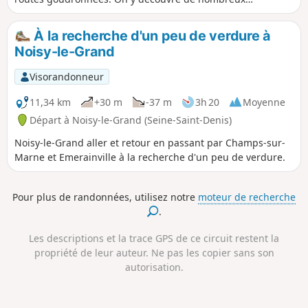
bâtiments remarquables, on passe d'espace vert en espace
vert, aménagés (le Croissant Vert) ou sauvages (la Haute-
À la recherche d'un peu de verdure à
Île), et on finit par une boucle aventureuse sur de bons
Noisy-le-Grand
sentiers tracés dans d'anciennes carrières de gypse du
Mont Guichet, abandonnées depuis des décennies.
Visorandonneur
11,34 km
+30 m
-37 m
3h 20
Moyenne
Départ à Noisy-le-Grand (Seine-Saint-Denis)
Noisy-le-Grand aller et retour en passant par Champs-sur-
Marne et Emerainville à la recherche d'un peu de verdure.
Pour plus de randonnées, utilisez notre
moteur de recherche
.
Les descriptions et la trace GPS de ce circuit restent la
propriété de leur auteur. Ne pas les copier sans son
autorisation.