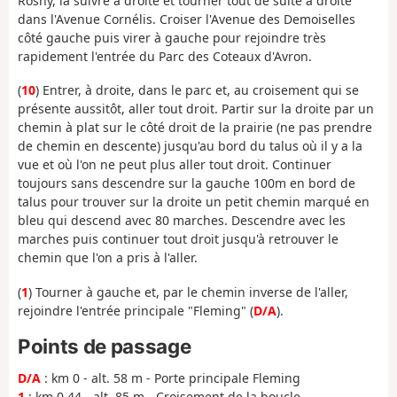
Rosny, la suivre à droite et tourner tout de suite à droite
dans l'Avenue Cornélis. Croiser l'Avenue des Demoiselles
côté gauche puis virer à gauche pour rejoindre très
rapidement l'entrée du Parc des Coteaux d'Avron.
(
10
) Entrer, à droite, dans le parc et, au croisement qui se
présente aussitôt, aller tout droit. Partir sur la droite par un
chemin à plat sur le côté droit de la prairie (ne pas prendre
de chemin en descente) jusqu'au bord du talus où il y a la
vue et où l'on ne peut plus aller tout droit. Continuer
toujours sans descendre sur la gauche 100m en bord de
talus pour trouver sur la droite un petit chemin marqué en
bleu qui descend avec 80 marches. Descendre avec les
marches puis continuer tout droit jusqu'à retrouver le
chemin que l'on a pris à l'aller.
(
1
) Tourner à gauche et, par le chemin inverse de l'aller,
rejoindre l'entrée principale "Fleming" (
D/A
).
Points de passage
D/A
: km 0 - alt. 58 m - Porte principale Fleming
1
: km 0.44 - alt. 85 m - Croisement de la boucle