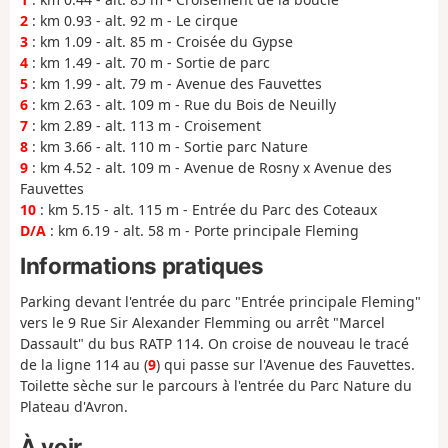
2
: km 0.93 - alt. 92 m - Le cirque
3
: km 1.09 - alt. 85 m - Croisée du Gypse
4
: km 1.49 - alt. 70 m - Sortie de parc
5
: km 1.99 - alt. 79 m - Avenue des Fauvettes
6
: km 2.63 - alt. 109 m - Rue du Bois de Neuilly
7
: km 2.89 - alt. 113 m - Croisement
8
: km 3.66 - alt. 110 m - Sortie parc Nature
9
: km 4.52 - alt. 109 m - Avenue de Rosny x Avenue des
Fauvettes
10
: km 5.15 - alt. 115 m - Entrée du Parc des Coteaux
D/A
: km 6.19 - alt. 58 m - Porte principale Fleming
Informations pratiques
Parking devant l'entrée du parc "Entrée principale Fleming"
vers le 9 Rue Sir Alexander Flemming ou arrêt "Marcel
Dassault" du bus RATP 114. On croise de nouveau le tracé
de la ligne 114 au (
9
) qui passe sur l'Avenue des Fauvettes.
Toilette sèche sur le parcours à l'entrée du Parc Nature du
Plateau d'Avron.
À voir