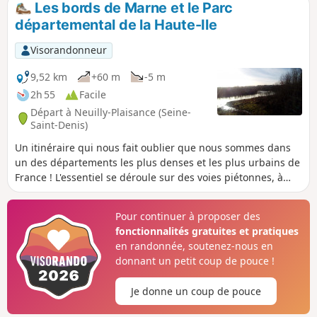
Les bords de Marne et le Parc
détour par les bords de Marne.
départemental de la Haute-Ile
Visorandonneur
9,52 km
+60 m
-5 m
2h 55
Facile
Départ à Neuilly-Plaisance (Seine-
Saint-Denis)
Un itinéraire qui nous fait oublier que nous sommes dans
un des départements les plus denses et les plus urbains de
France ! L'essentiel se déroule sur des voies piétonnes, à
partager par endroits avec les cyclistes, le long de la Marne
et dans le Parc de la Haute-Ile qui met en avant la
Pour continuer à proposer des
préservation de la biodiversité.
fonctionnalités gratuites et pratiques
en randonnée, soutenez-nous en
donnant un petit coup de pouce !
Je donne un coup de pouce