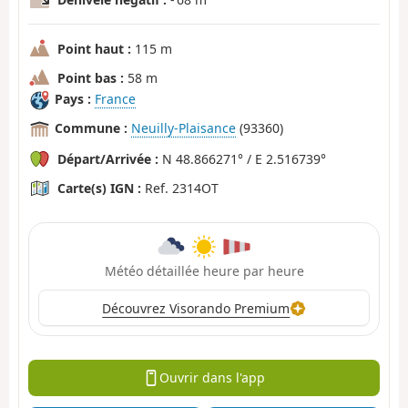
Point haut :
115 m
Point bas :
58 m
Pays :
France
Commune :
Neuilly-Plaisance
(93360)
Départ/Arrivée :
N 48.866271° / E 2.516739°
Carte(s) IGN :
Ref. 2314OT
Météo détaillée heure par heure
Découvrez Visorando Premium
Ouvrir dans l'app