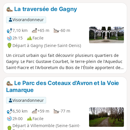
La traversée de Gagny
Visorandonneur
7,10 km
+65 m
-60 m
2h 15
Facile
Départ à Gagny (Seine-Saint-Denis)
Un circuit urbain qui fait découvrir plusieurs quartiers de
Gagny. Le Parc Gustave Courbet, le terre-plein de l'Aqueduc
Saint-Fiacre et l'Arboretum du Bois de l'Étoile apportent des
touches de verdure et quelques points de vue.
Le Parc des Coteaux d'Avron et la Voie
Lamarque
Visorandonneur
6,50 km
+59 m
-77 m
2h 00
Facile
Départ à Villemomble (Seine-Saint-