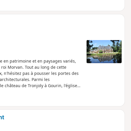
he en patrimoine et en paysages variés,
oi Morvan. Tout au long de cette
, n'hésitez pas à pousser les portes des
architecturales. Parmi les
le château de Tronjoly à Gourin, l'église
ée en 2022). Faites une halte détente à
nt