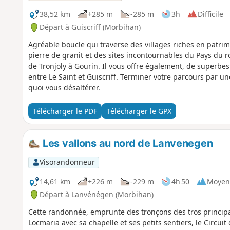
38,52 km
+285 m
-285 m
3h
Difficile
Départ à Guiscriff (Morbihan)
Agréable boucle qui traverse des villages riches en patri
pierre de granit et des sites incontournables du Pays du r
de Tronjoly à Gourin. Il vous offre également, de superb
entre Le Saint et Guiscriff. Terminer votre parcours par un
quoi vous désaltérer.
Télécharger le PDF
Télécharger le GPX
Les vallons au nord de Lanvenegen
Visorandonneur
14,61 km
+226 m
-229 m
4h 50
Moyen
Départ à Lanvénégen (Morbihan)
Cette randonnée, emprunte des tronçons des tros principau
Locmaria avec sa chapelle et ses petits sentiers, le Circu