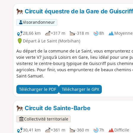
Circuit équestre de la Gare de Guiscrif
Visorandonneur
28,66 km
+317 m
-318 m
8h
Moyenne
Départ à Le Saint (Morbihan)
Au départ de la commune de Le Saint, vous emprunterez de
voie verte V7 jusqu'à Loisirs en Gare, lieu idéal pour une 
visiterez le centre-bourg typique de Guiscriff puis chemi
agricoles. Pour finir, vous emprunterez de beaux chemins c
Saint-Samuel.
Télécharger le PDF
Télécharger le GPX
Circuit de Sainte-Barbe
Collectivité territoriale
30,41 km
+361 m
-360 m
7h
Difficile