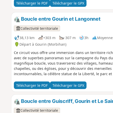
Télécharger le PDF
Télécharger le GPX
Boucle entre Gourin et Langonnet
Collectivité territoriale
38,13 km
+303 m
-307 m
3h
Moyenne
Départ à Gourin (Morbihan)
Ce circuit vous offre une immersion dans un territoire ric
avec de superbes panoramas sur la campagne du Pays du r
magnifique boucle, vous traverserez des villages, hameaux
chapelles, ou des églises, pour y découvrir des merveilles 
incontournables, la célèbre statue de la Liberté, le parc et 
exceptionnelle de la Trinité-Langonnet (entièrement rénov
l'étang de Pontigou. Circuit idéal pour une famille.
Télécharger le PDF
Télécharger le GPX
Boucle entre Guiscriff, Gourin et Le Sai
Collectivité territoriale