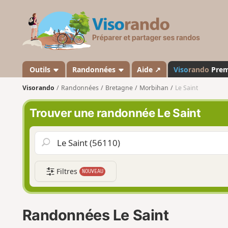
V
i
s
o
r
a
Outils
Randonnées
Aide ↗
Viso
rando
Pre
n
Visorando
Randonnées
Bretagne
Morbihan
Le Saint
d
o
Trouver une randonnée Le Saint
Filtres
NOUVEAU
Randonnées Le Saint