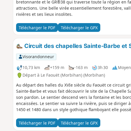
bretonnante et le GR®38 qui traverse toute la région en fa
attractions. Une belle virée essentiellement forestière, va
rivières et ses lieux insolites.
Télécharger le PDF
Télécharger le GPX
Circuit des chapelles Sainte-Barbe et 
Visorandonneur
10,73 km
+159 m
-163 m
3h 30
Moyen
Départ à Le Faouët (Morbihan) (Morbihan)
Au départ des halles du XVIe siècle du Faouët ce circuit gr
Sainte-Barbe et vous fait découvrir le site de la Chapelle 
son pardon. Le sentier descend vers la fontaine et les bords
encaissées. Le sentier va suivre la rivière, puis se diriger 
1450 et 1480 dans un style gothique flamboyant elle poss
le bourg se fera à travers bois en traversant le très beau
Télécharger le PDF
Télécharger le GPX