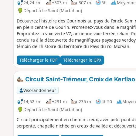
24,24 km
+303 m
-307 m
5h
Moyenne
Départ à Le Saint (Morbihan)
Découvrez l'histoire des Gourinois au pays de l'oncle Sam 
en plein centre de Gourin. Promenez-vous dans le magnifi
Empruntez la voie verte V7, ancienne voie ferrée reliant R
conduira à la découverte de magnifiques paysages verdoya
témoin de l'histoire du territoire du Pays du roi Morvan.
Télécharger le PDF
Télécharger le GPX
Circuit Saint-Trémeur, Croix de Kerflao
Visorandonneur
14,52 km
+231 m
-235 m
4h 50
Moyen
Départ à Le Saint (Morbihan)
Circuit principalement en chemin creux, avec petit pont de
serpente, chapelle nichée en creux de vallée et découvert