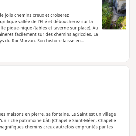
 jolis chemins creux et croiserez
nifique vallée de l'Ellé et déboucherez sur la
te pique-nique (tables et taverne sur place). Au
minerez facilement sur des chemins agricoles. La
s du Roi Morvan. Son histoire laisse en
lle du XVIe siècle en plein centre bourg,
es maisons en pierre, sa fontaine, Le Saint est un village
d'un riche patrimoine bâti (Chapelle Saint-Méen, Chapelle
 magnifiques chemins creux autrefois empruntés par les