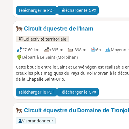
Télécharger le PDF
Télécharger le GPX
Circuit équestre de l'Inam
Collectivité territoriale
27,60 km
+395 m
-398 m
6h
Moyenne
Départ à Le Saint (Morbihan)
Cette boucle entre le Saint et Lanvénégen est réalisable 
creux les plus magiques du Pays du Roi Morvan à la déco
de la Chapelle Saint-Urlo.
Télécharger le PDF
Télécharger le GPX
Circuit équestre du Domaine de Tronjo
Visorandonneur