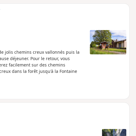
o
a
f
i
m
p
 jolis chemins creux vallonnés puis la
pause déjeuner. Pour le retour, vous
nerez facilement sur des chemins
reux dans la forêt jusqu'à la Fontaine