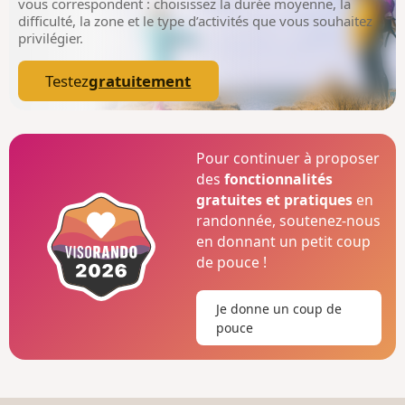
vous correspondent : choisissez la durée moyenne, la
difficulté, la zone et le type d’activités que vous souhaitez
privilégier.
Testez
gratuitement
Pour continuer à proposer
des
fonctionnalités
gratuites et pratiques
en
randonnée, soutenez-nous
en donnant un petit coup
de pouce !
Je donne un coup de
pouce