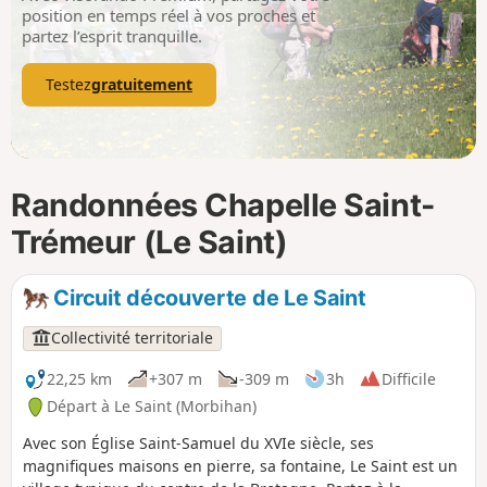
p
position en temps réel à vos proches et
partez l’esprit tranquille.
Testez
gratuitement
Randonnées Chapelle Saint-
Trémeur (Le Saint)
Circuit découverte de Le Saint
Collectivité territoriale
22,25 km
+307 m
-309 m
3h
Difficile
Départ à Le Saint (Morbihan)
Avec son Église Saint-Samuel du XVIe siècle, ses
magnifiques maisons en pierre, sa fontaine, Le Saint est un