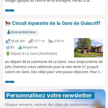
village typique du centre de la Bretagne. Partez à la
découverte d'un riche patrimoine bâti (Chapelle Saint-
Méen, Chapelle Saint-Trémeur, Fontaine Saint-Samuel ) en
parcourant les magnifiques chemins creux autrefois
empruntés par les charrettes.
Circuit équestre de la Gare de Guiscriff
Visorandonneur
28,66 km
+317 m
-318 m
8h
Moyenne
Départ à Le Saint (Morbihan)
Au départ de la commune de Le Saint, vous emprunterez de
jolis chemins creux vallonnés puis la voie verte V7 jusqu'à
Loisirs en Gare, lieu idéal pour une pause déjeuner. Pour le
retour, vous visiterez le centre-bourg typique de Guiscriff
puis cheminerez facilement sur des chemins agricoles. Pour
finir, vous emprunterez de beaux chemins creux dans la
forêt jusqu'à la Fontaine Saint-Samuel.
Personnalisez votre newsletter 
Chaque semaine, recevez des idées de randonnées qui