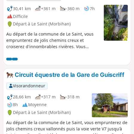
30,41 km
+361 m
-360 m
7h
Difficile
Départ à Le Saint (Morbihan)
Au départ de la commune de Le Saint, vous
emprunterez de jolis chemins creux et
croiserez d'innombrables rivières. Vous
surplomberez ensuite la magnifique vallée de
l'Ellé et déboucherez sur la surprenante
Chapelle Sainte-Barbe, lieu idéal pour une
halte pique-nique (tables et taverne sur
Circuit équestre de la Gare de Guiscriff
place). Au retour, vous visiterez le centre
bourg du Faouët, puis cheminerez facilement
Visorandonneur
sur des chemins agricoles. La commune du
Faouët fait partie des incontournables du Pays
28,66 km
+317 m
-318 m
du Roi Morvan. Son histoire laisse en héritage
8h
Moyenne
un riche patrimoine religieux et une
Départ à Le Saint (Morbihan)
imposante halle du XVIe siècle en plein centre
bourg, bordée par de nombreux bars et
Au départ de la commune de Le Saint, vous emprunterez de
commerces.
jolis chemins creux vallonnés puis la voie verte V7 jusqu'à