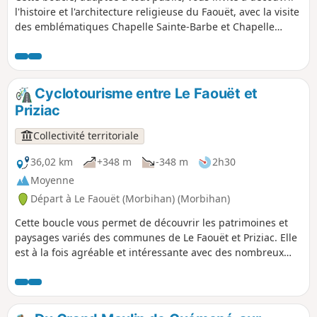
l'histoire et l'architecture religieuse du Faouët, avec la visite
des emblématiques Chapelle Sainte-Barbe et Chapelle
Saint-Fiacre. Une halte dans le bourg permet de flâner sous
les halles et de visiter le musée, ou simplement profiter
d'une pause gourmande dans l'un des commerces ou
restaurants à disposition.
Cyclotourisme entre Le Faouët et
Priziac
Collectivité territoriale
36,02 km
+348 m
-348 m
2h30
Moyenne
Départ à Le Faouët (Morbihan) (Morbihan)
Cette boucle vous permet de découvrir les patrimoines et
paysages variés des communes de Le Faouët et Priziac. Elle
est à la fois agréable et intéressante avec des nombreux
points d’intérêt touristiques, comme les halles du XVIème et
le musée du Faouët, l'écomusée et l'allée couverte de
Botquenven et l'auditoire de justice à Priziac. Ponctué de
magnifiques panoramas tout au long du parcours, vous