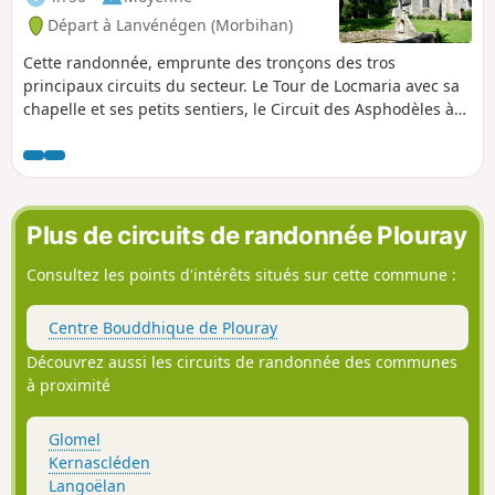
face, la Maison de la Chauve-Souris vous dira tout sur le
Départ à Lanvénégen (Morbihan)
monde de ce mammifère mystérieux. Conçue pour allier
loisirs et découverte, cette boucle proposée par Roi Morvan
Cette randonnée, emprunte des tronçons des tros
Communauté est adaptée au vélo à assistance électrique
principaux circuits du secteur. Le Tour de Locmaria avec sa
(VAE) ou au vélo tout chemin (VTC). Circuit idéal pour les
chapelle et ses petits sentiers, le Circuit des Asphodèles à
amateurs de vélo, de patrimoine naturel, bâti et historique.
tendance écologique et bretonnante et le GR®38 qui
traverse toute la région en faisant découvrir les principales
attractions. Une belle virée essentiellement forestière,
vallonnée, avec ses chemins creux, ses rivières et ses lieux
insolites.
Plus de circuits de randonnée Plouray
Consultez les points d'intérêts situés sur cette commune :
Centre Bouddhique de Plouray
Découvrez aussi les circuits de randonnée des communes
à proximité
Glomel
Kernascléden
Langoëlan