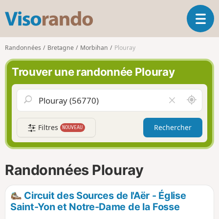
V
O
i
u
s
v
o
Randonnées
Bretagne
Morbihan
Plouray
r
r
i
a
Trouver une randonnée Plouray
r
n
l
d
a
o
A
V
n
u
i
a
t
d
v
Filtres
Rechercher
NOUVEAU
o
e
i
u
r
g
r
l
a
d
e
Randonnées Plouray
t
e
c
i
m
h
o
o
a
Circuit des Sources de l'Aër - Église
n
i
m
Saint-Yon et Notre-Dame de la Fosse
p