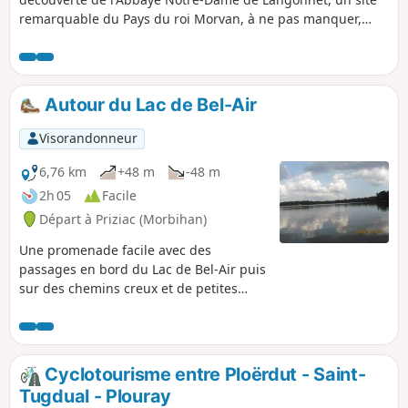
remarquable du Pays du roi Morvan, à ne pas manquer,
ainsi que deux sites archéologiques : Tumulus et Motte
castrale de Kermain. Vous découvrirez également des
chapelles, églises et fontaines, ainsi que l'auditoire de
justice à Priziac. En fin de parcours, prolongez la balade
Autour du Lac de Bel-Air
avec une pause détente au lac du Bel Air à Priziac, où vous
pourrez pique-niquer, pratiquer du paddle, de la planche à
Visorandonneur
voile, du pédalo ou, tout simplement, profiter du cadre
naturel. Vous trouverez aussi une aire de jeux pour enfants,
6,76 km
+48 m
-48 m
bien équipé, au bord du Lac, ainsi qu'à l'étang de Pontigou
2h 05
Facile
à Langonnet.
Départ à Priziac (Morbihan)
Une promenade facile avec des
passages en bord du Lac de Bel-Air puis
sur des chemins creux et de petites
routes tranquilles.
Cyclotourisme entre Ploërdut - Saint-
Tugdual - Plouray