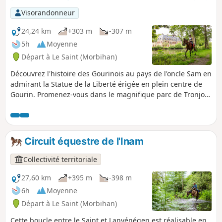
Visorandonneur
24,24 km
+303 m
-307 m
5h
Moyenne
Départ à Le Saint (Morbihan)
Découvrez l'histoire des Gourinois au pays de l'oncle Sam en
admirant la Statue de la Liberté érigée en plein centre de
Gourin. Promenez-vous dans le magnifique parc de Tronjoly
avec son château Empruntez la voie verte V7, ancienne voie
ferrée reliant Roscorff à Concarneau. Ce circuit vous
conduira à la découverte de magnifiques paysages
verdoyants vallonnés et du riche patrimoine témoin de
Circuit équestre de l'Inam
l'histoire du territoire du Pays du roi Morvan.
Collectivité territoriale
27,60 km
+395 m
-398 m
6h
Moyenne
Départ à Le Saint (Morbihan)
Cette boucle entre le Saint et Lanvénégen est réalisable en