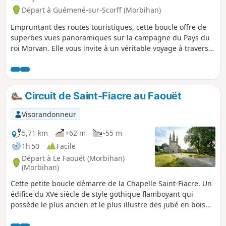
Nicol, la fontaine et la chapelle de Crénénan
Départ à Guémené-sur-Scorff (Morbihan)
Empruntant des routes touristiques, cette boucle offre de
superbes vues panoramiques sur la campagne du Pays du
roi Morvan. Elle vous invite à un véritable voyage à travers
un riche patrimoine historique, dont la visite des Bains de
la Reine, des vestiges du Château des Rohan, ainsi que la
Maison Limbour à Guémené-sur-Scorff. À Kernascléden,
entrez dans la célèbre église Notre-Dame à l'architecture
Circuit de Saint-Fiacre au Faouët
gothique flamboyante, pour y découvrir l'une des deux
danses macabre en Bretagne. Traversez la rue pour visiter
Visorandonneur
la Maison de la Chauve-Souris, véritable immersion dans le
monde de ce mammifère mystérieux.Conçue pour allier
5,71 km
+62 m
-55 m
loisirs et découverte, cette boucle proposée par Roi Morvan
1h 50
Facile
Communauté est adaptée au vélo à assistance électrique
Départ à Le Faouët (Morbihan)
(VAE) ou au vélo tout chemin (VTC).Boucle avec parfois
(Morbihan)
d'importants dénivelés sur de longues distances, ce qui la
Cette petite boucle démarre de la Chapelle Saint-Fiacre. Un
rend plus idéale pour un public sportif.
édifice du XVe siècle de style gothique flamboyant qui
possède le plus ancien et le plus illustre des jubé en bois
polychrome de Bretagne. Au retour, le randonneur
découvrira sa fontaine, dont une légende raconte que son