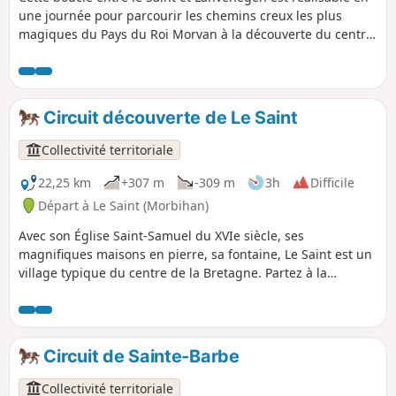
une journée pour parcourir les chemins creux les plus
magiques du Pays du Roi Morvan à la découverte du centre
bourg de Lanvénégen et de la Chapelle Saint-Urlo.
Circuit découverte de Le Saint
Collectivité territoriale
22,25 km
+307 m
-309 m
3h
Difficile
Départ à Le Saint (Morbihan)
Avec son Église Saint-Samuel du XVIe siècle, ses
magnifiques maisons en pierre, sa fontaine, Le Saint est un
village typique du centre de la Bretagne. Partez à la
découverte d'un riche patrimoine bâti (Chapelle Saint-
Méen, Chapelle Saint-Trémeur, Fontaine Saint-Samuel ) en
parcourant les magnifiques chemins creux autrefois
empruntés par les charrettes.
Circuit de Sainte-Barbe
Collectivité territoriale