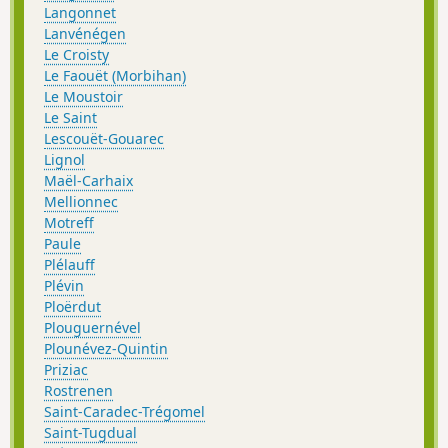
Langonnet
Lanvénégen
Le Croisty
Le Faouët (Morbihan)
Le Moustoir
Le Saint
Lescouët-Gouarec
Lignol
Maël-Carhaix
Mellionnec
Motreff
Paule
Plélauff
Plévin
Ploërdut
Plouguernével
Plounévez-Quintin
Priziac
Rostrenen
Saint-Caradec-Trégomel
Saint-Tugdual