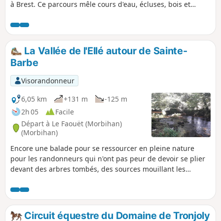
à Brest. Ce parcours mêle cours d'eau, écluses, bois et
villages, idéal pour se dépayser.
La Vallée de l'Ellé autour de Sainte-
Barbe
Visorandonneur
6,05 km
+131 m
-125 m
2h 05
Facile
Départ à Le Faouët (Morbihan)
(Morbihan)
Encore une balade pour se ressourcer en pleine nature
pour les randonneurs qui n'ont pas peur de devoir se plier
devant des arbres tombés, des sources mouillant les
chemins. A l'Ouest du Faouët, l'Ellé parcourt une vallée
assez étroite, boisée, avec des rochers sur les côtés et dans
le lit du fleuve. En haut, le long de la vallée sont situés des
hameaux pittoresques et surtout la Chapelle Sainte-Barbe.
Circuit équestre du Domaine de Tronjoly