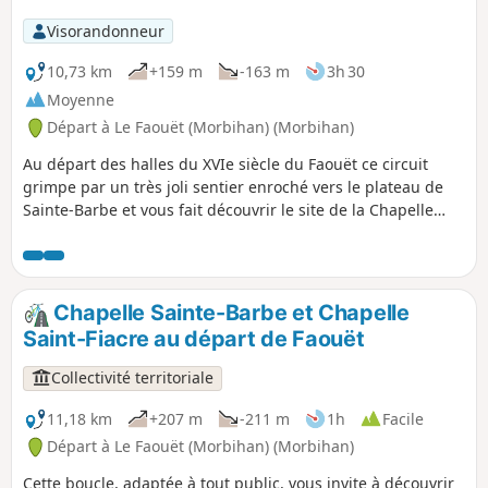
Visorandonneur
10,73 km
+159 m
-163 m
3h 30
Moyenne
Départ à Le Faouët (Morbihan) (Morbihan)
Au départ des halles du XVIe siècle du Faouët ce circuit
grimpe par un très joli sentier enroché vers le plateau de
Sainte-Barbe et vous fait découvrir le site de la Chapelle
Sainte Barbe construite de 1489 à 1512. Le site est connu
pour son pardon. Le sentier descend vers la fontaine et les
bords de l'Ellé, rivière à fort courant serpentant entre deux
rives encaissées. Le sentier va suivre la rivière, puis se
Chapelle Sainte-Barbe et Chapelle
diriger à travers bois vers la Chapelle Saint-Fiacre.
Saint-Fiacre au départ de Faouët
Construite entre 1450 et 1480 dans un style gothique
flamboyant elle possède un splendide jubé en bois
Collectivité territoriale
polychrome. La remontée vers le bourg se fera à travers
bois en traversant le très beau hameau de Kerly.
11,18 km
+207 m
-211 m
1h
Facile
Départ à Le Faouët (Morbihan) (Morbihan)
Cette boucle, adaptée à tout public, vous invite à découvrir