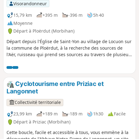
Visorandonneur
15,79 km
+395 m
-396 m
5h 40
Moyenne
Départ à Ploërdut (Morbihan)
Départ depuis l'Église de Saint-Yon au village de Locuon sur
la commune de Ploërdut, à la recherche des sources de
l'Aër, ruisseau qui prend ses sources au travers de plusieurs
petits ruisseaux qui l'alimentent et qui seront découverts
tout au long de cette randonnée champêtre. Circuit balisé
et proposé par l'Office du Tourisme du Pays du Roy Morvan.
Très souvent humide et boueux en hiver, il faut être bien
Cyclotourisme entre Priziac et
équipé pour le réaliser ou en profiter à partir de mi-avril
Langonnet
jusqu'à septembre dès que la météo est plus clémente. Ne
pas rater le site de la Chapelle de Notre Dame de la Fosse
Collectivité territoriale
qui terminera le circuit.
23,99 km
+189 m
-189 m
1h30
Facile
Départ à Priziac (Morbihan)
Cette boucle, facile et accessible à tous, vous emmène à la
découverte de l'Abbaye Notre-Dame de Langonnet, un site