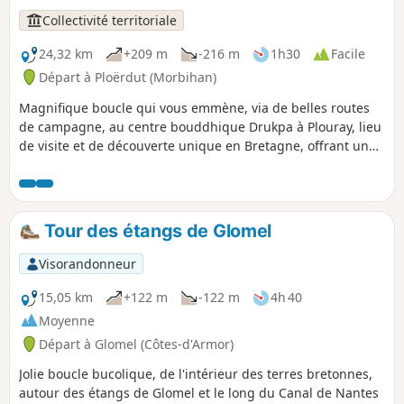
Collectivité territoriale
24,32 km
+209 m
-216 m
1h30
Facile
Départ à Ploërdut (Morbihan)
Magnifique boucle qui vous emmène, via de belles routes
de campagne, au centre bouddhique Drukpa à Plouray, lieu
de visite et de découverte unique en Bretagne, offrant une
immersion dans la culture et la spiritualité himalayennes.
Elle vous invite aussi à découvrir la Carrière de Locuon,
village implanté sur un site granitique marqué par l'histoire
des gallo-romains et la commune de Ploërdut labellisée
Tour des étangs de Glomel
Commune du Patrimoine Rural de Bretagne.
Visorandonneur
15,05 km
+122 m
-122 m
4h 40
Moyenne
Départ à Glomel (Côtes-d'Armor)
Jolie boucle bucolique, de l'intérieur des terres bretonnes,
autour des étangs de Glomel et le long du Canal de Nantes