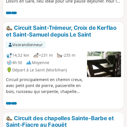
Loisirs en Gare, lieu idéal pour une pause déjeuner. Pour le
retour, vous visiterez le centre-bourg typique de Guiscriff
puis cheminerez facilement sur des chemins agricoles. Pour
finir, vous emprunterez de beaux chemins creux dans la
forêt jusqu'à la Fontaine Saint-Samuel.
Circuit Saint-Trémeur, Croix de Kerflao
et Saint-Samuel depuis Le Saint
Visorandonneur
14,52 km
+231 m
-235 m
4h 50
Moyenne
Départ à Le Saint (Morbihan)
Circuit principalement en chemin creux,
avec petit pont de pierre, passerelle en
bois, ruisseau qui serpente, chapelle
nichée en creux de vallée et découverte
du bourg pittoresque de Le Saint.
Circuit des chapelles Sainte-Barbe et
Saint-Fiacre au Faouët