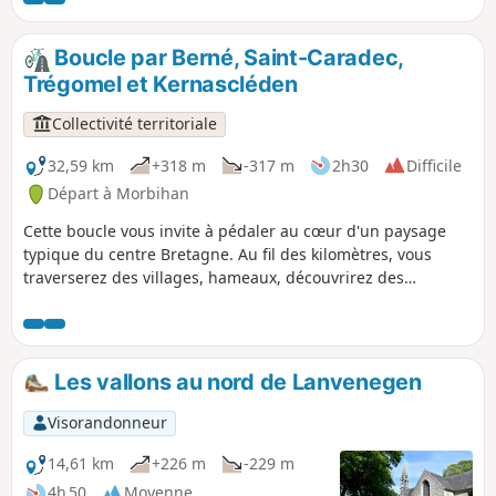
eau guérirait les maladies de peau.
Boucle par Berné, Saint-Caradec,
Trégomel et Kernascléden
Collectivité territoriale
32,59 km
+318 m
-317 m
2h30
Difficile
Départ à Morbihan
Cette boucle vous invite à pédaler au cœur d'un paysage
typique du centre Bretagne. Au fil des kilomètres, vous
traverserez des villages, hameaux, découvrirez des
chapelles, des églises, des fontaines, et profiterez de
superbes points de vue sur la campagne environnante,
avec une magnifique route ombragée longeant la vallée du
Scorff. En pleine montée faite une halte au hameau
Les vallons au nord de Lanvenegen
médiéval de Pont Callec, un incontournable du Pays du roi
Morvan ! Votre passage par Kernascléden sera l'occasion
Visorandonneur
d'entrer dans la célèbre église Notre-Dame de
Kernascléden à l'architecture gothique flamboyante qui
14,61 km
+226 m
-229 m
accueille l'une des deux danses macabres en Bretagne. En
4h 50
Moyenne