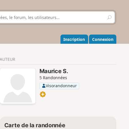
R
e
c
h
e
Inscription
Connexion
r
c
h
AUTEUR
e
r
Maurice S.
5 Randonnées
Visorandonneur
Carte de la randonnée