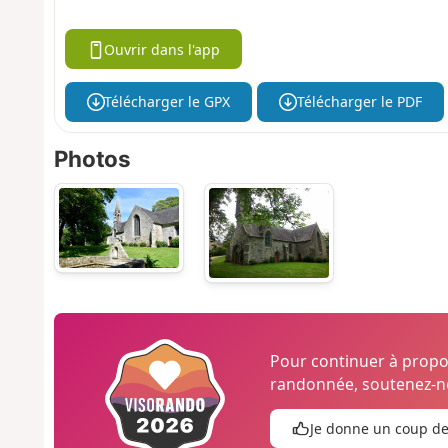
Ouvrir dans l'app
Télécharger le GPX
Télécharger le PDF
Photos
Pour continuer à prop
randonnée, soutenez-no
Je donne un coup d