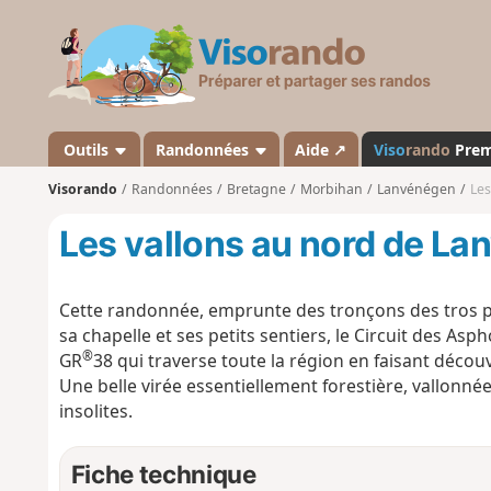
V
i
s
o
r
a
Outils
Randonnées
Aide ↗
Viso
rando
Pre
n
Visorando
Randonnées
Bretagne
Morbihan
Lanvénégen
Les
d
o
Les vallons au nord de L
Cette randonnée, emprunte des tronçons des tros pr
sa chapelle et ses petits sentiers, le Circuit des As
®
GR
38 qui traverse toute la région en faisant découvr
Une belle virée essentiellement forestière, vallonnée
insolites.
Fiche technique