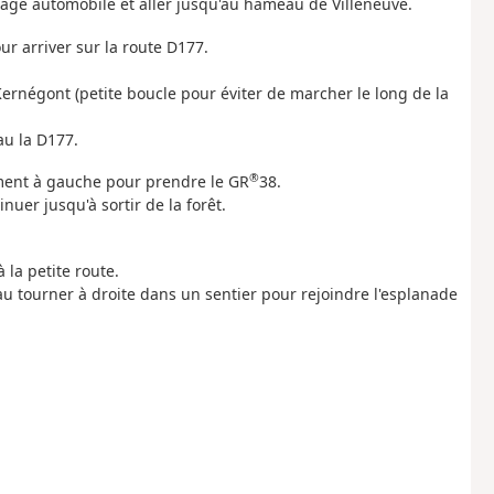
rage automobile et aller jusqu'au hameau de Villeneuve.
our arriver sur la route D177.
 Kernégont (petite boucle pour éviter de marcher le long de la
au la D177.
®
ement à gauche pour prendre le GR
38.
uer jusqu'à sortir de la forêt.
 la petite route.
eau tourner à droite dans un sentier pour rejoindre l'esplanade