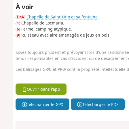
À voir
(
D/A
)
Chapelle de Saint-Urlo et sa fontaine
.
(
1
) Chapelle de Locmaria.
(
6
) Ferme, camping atypique.
(
9
) Ruisseau avec aire aménagée de jeux en bois.
Soyez toujours prudent et prévoyant lors d'une randonnée. 
tenus responsables en cas d'accident ou de désagrément q
Les balisages GR® et PR® sont la propriété intellectuelle
Ouvrir dans l'app
Télécharger le GPX
Télécharger le PDF