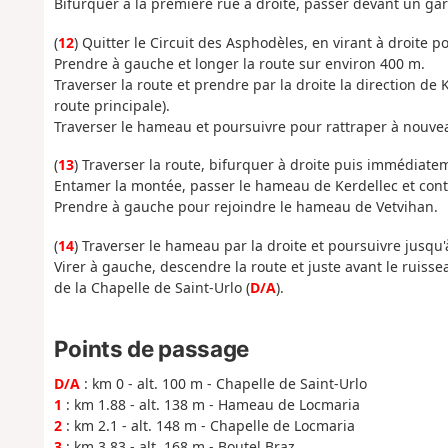
Bifurquer à la première rue à droite, passer devant un ga
(
12
) Quitter le Circuit des Asphodèles, en virant à droite p
Prendre à gauche et longer la route sur environ 400 m.
Traverser la route et prendre par la droite la direction de
route principale).
Traverser le hameau et poursuivre pour rattraper à nouve
(
13
) Traverser la route, bifurquer à droite puis immédiat
Entamer la montée, passer le hameau de Kerdellec et contin
Prendre à gauche pour rejoindre le hameau de Vetvihan.
(
14
) Traverser le hameau par la droite et poursuivre jusqu'à
Virer à gauche, descendre la route et juste avant le ruiss
de la Chapelle de Saint-Urlo (
D/A
).
Points de passage
D/A
: km 0 - alt. 100 m - Chapelle de Saint-Urlo
1
: km 1.88 - alt. 138 m - Hameau de Locmaria
2
: km 2.1 - alt. 148 m - Chapelle de Locmaria
3
: km 3.83 - alt. 168 m - Boutel Braz