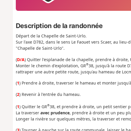
Description de la randonnée
Départ de la Chapelle de Saint-Urlo.
Sur l'axe D782, dans le sens Le Faouet vers Scaer, au lieu-d
"Chapelle de Saint-Urlo".
(
D/A
) Quitter l'esplanade de la chapelle, prendre à droite,
®
Monter le chemin d'exploitation, GR
38, jusqu'à la route D
rattraper une autre petite route, jusqu'au hameau de Locm
(
1
) Prendre à droite, traverser le hameau et monter jusqu'
(
2
) Revenir à l'entrée du hameau.
®
(
1
) Quitter le GR
38, et prendre à droite, un petit sentier 
La traverser
avec prudence
, prendre à droite et un peu pl
Longer la rivière sur quelques mètres, la traverser et rem
(
3
) Tourner à gauche sur la route communale, laisser le ha