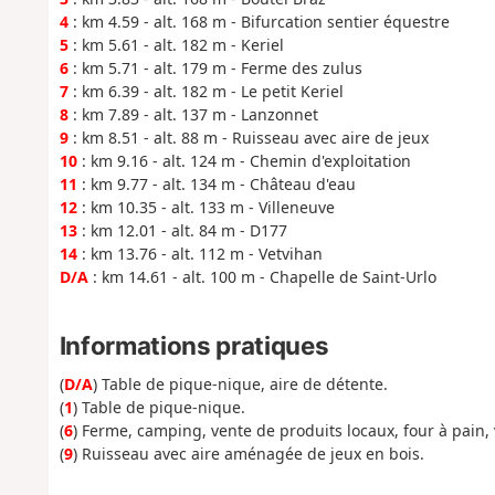
4
: km 4.59 - alt. 168 m - Bifurcation sentier équestre
5
: km 5.61 - alt. 182 m - Keriel
6
: km 5.71 - alt. 179 m - Ferme des zulus
7
: km 6.39 - alt. 182 m - Le petit Keriel
8
: km 7.89 - alt. 137 m - Lanzonnet
9
: km 8.51 - alt. 88 m - Ruisseau avec aire de jeux
10
: km 9.16 - alt. 124 m - Chemin d'exploitation
11
: km 9.77 - alt. 134 m - Château d'eau
12
: km 10.35 - alt. 133 m - Villeneuve
13
: km 12.01 - alt. 84 m - D177
14
: km 13.76 - alt. 112 m - Vetvihan
D/A
: km 14.61 - alt. 100 m - Chapelle de Saint-Urlo
Informations pratiques
(
D/A
) Table de pique-nique, aire de détente.
(
1
) Table de pique-nique.
(
6
) Ferme, camping, vente de produits locaux, four à pain, vi
(
9
) Ruisseau avec aire aménagée de jeux en bois.