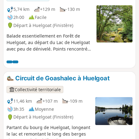
5,74 km
+129 m
-130 m
2h 00
Facile
Départ à Huelgoat (Finistère)
Balade essentiellement en Forêt de
Huelgoat, au départ du Lac de Huelgoat
avec peu de dénivelé. Points rencontrés :
la Grotte du Diable, le Ménage de la
Vierge, la Roche Tremblante, le Pont
Rouge, la Grotte d'Artus, le Menhir de la
Mare aux Sangliers, la Mare aux
Circuit de Goashalec à Huelgoat
Sangliers, le point de vue, le Camp
d'Artus.
Collectivité territoriale
11,46 km
+107 m
-109 m
3h 35
Moyenne
Départ à Huelgoat (Finistère)
Partant du bourg de Huelgoat, longeant
le lac et remontant le long des berges