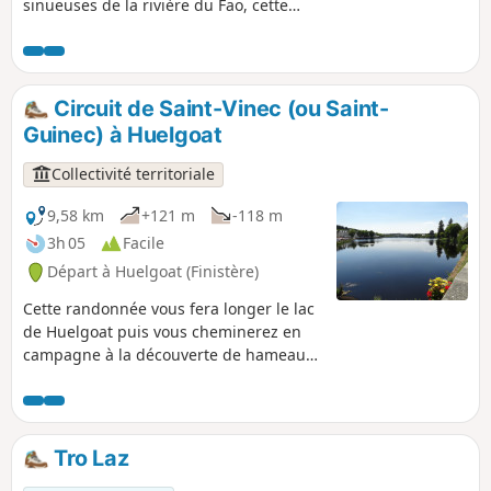
sinueuses de la rivière du Fao, cette
randonnée vous mènera à la découverte
de hameaux et de patrimoines porteurs
d'une histoire et de pratiques
anciennes.
Circuit de Saint-Vinec (ou Saint-
Guinec) à Huelgoat
Collectivité territoriale
9,58 km
+121 m
-118 m
3h 05
Facile
Départ à Huelgoat (Finistère)
Cette randonnée vous fera longer le lac
de Huelgoat puis vous cheminerez en
campagne à la découverte de hameaux
et patrimoines chargés d'histoire : le
hameau du Crann et son fournil, le
Menhir du Cloître, la meule à ajonc.
Tro Laz