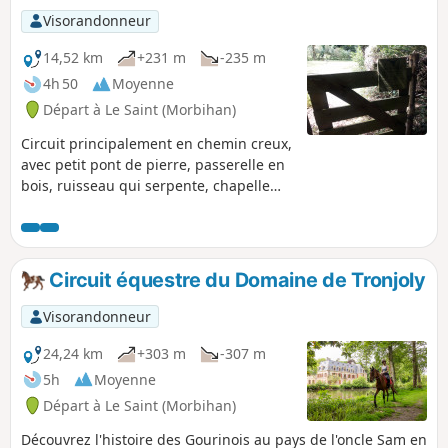
Visorandonneur
14,52 km
+231 m
-235 m
4h 50
Moyenne
Départ à Le Saint (Morbihan)
Circuit principalement en chemin creux,
avec petit pont de pierre, passerelle en
bois, ruisseau qui serpente, chapelle
nichée en creux de vallée et découverte
du bourg pittoresque de Le Saint.
Circuit équestre du Domaine de Tronjoly
Visorandonneur
24,24 km
+303 m
-307 m
5h
Moyenne
Départ à Le Saint (Morbihan)
Découvrez l'histoire des Gourinois au pays de l'oncle Sam en