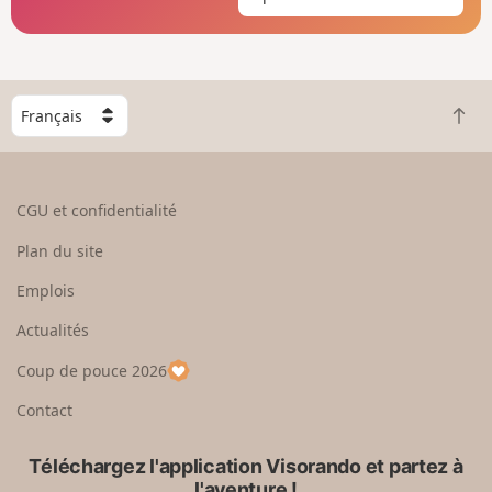
C
R
h
e
o
t
i
o
s
CGU et confidentialité
u
i
r
s
Plan du site
e
s
n
e
Emplois
h
z
Actualités
a
u
u
n
Coup de pouce 2026
t
p
a
Contact
y
s
Téléchargez l'application Visorando et partez à
l'aventure !