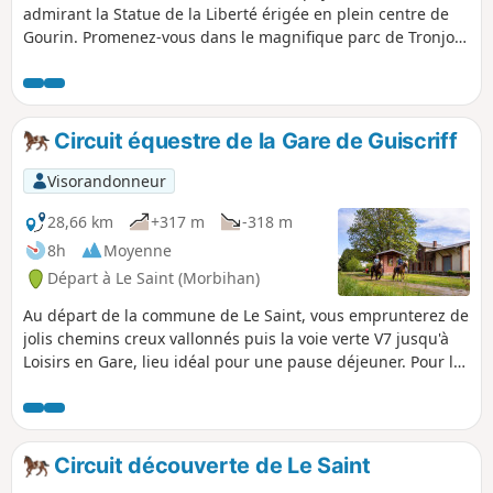
admirant la Statue de la Liberté érigée en plein centre de
Gourin. Promenez-vous dans le magnifique parc de Tronjoly
avec son château Empruntez la voie verte V7, ancienne voie
ferrée reliant Roscorff à Concarneau. Ce circuit vous
conduira à la découverte de magnifiques paysages
verdoyants vallonnés et du riche patrimoine témoin de
Circuit équestre de la Gare de Guiscriff
l'histoire du territoire du Pays du roi Morvan.
Visorandonneur
28,66 km
+317 m
-318 m
8h
Moyenne
Départ à Le Saint (Morbihan)
Au départ de la commune de Le Saint, vous emprunterez de
jolis chemins creux vallonnés puis la voie verte V7 jusqu'à
Loisirs en Gare, lieu idéal pour une pause déjeuner. Pour le
retour, vous visiterez le centre-bourg typique de Guiscriff
puis cheminerez facilement sur des chemins agricoles. Pour
finir, vous emprunterez de beaux chemins creux dans la
forêt jusqu'à la Fontaine Saint-Samuel.
Circuit découverte de Le Saint