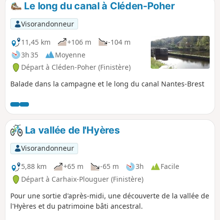
Le long du canal à Cléden-Poher
p
Visorandonneur
11,45 km
+106 m
-104 m
3h 35
Moyenne
Départ à Cléden-Poher (Finistère)
Balade dans la campagne et le long du canal Nantes-Brest
La vallée de l'Hyères
Visorandonneur
5,88 km
+65 m
-65 m
3h
Facile
Départ à Carhaix-Plouguer (Finistère)
Pour une sortie d'après-midi, une découverte de la vallée de
l'Hyères et du patrimoine bâti ancestral.