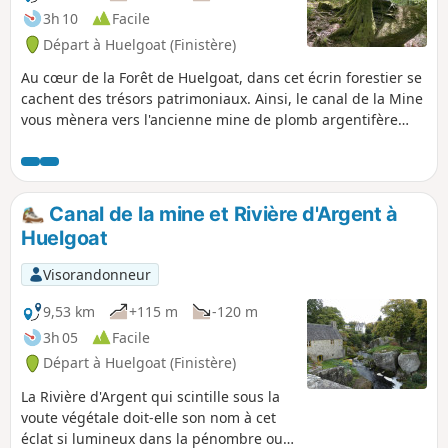
3h 10
Facile
Départ à Huelgoat (Finistère)
Au cœur de la Forêt de Huelgoat, dans cet écrin forestier se
cachent des trésors patrimoniaux. Ainsi, le canal de la Mine
vous mènera vers l'ancienne mine de plomb argentifère
puis vers les sites les plus emblématiques de cette forêt
légendaire.
Canal de la mine et Rivière d'Argent à
Huelgoat
Visorandonneur
9,53 km
+115 m
-120 m
3h 05
Facile
Départ à Huelgoat (Finistère)
La Rivière d'Argent qui scintille sous la
voute végétale doit-elle son nom à cet
éclat si lumineux dans la pénombre ou