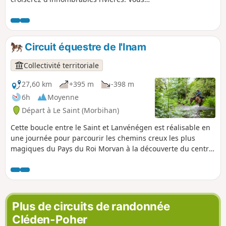
surplomberez ensuite la magnifique vallée de
l'Ellé et déboucherez sur la surprenante
Chapelle Sainte-Barbe, lieu idéal pour une
halte pique-nique (tables et taverne sur
Circuit équestre de l'Inam
place). Au retour, vous visiterez le centre
bourg du Faouët, puis cheminerez facilement
Collectivité territoriale
sur des chemins agricoles. La commune du
Faouët fait partie des incontournables du Pays
27,60 km
+395 m
-398 m
du Roi Morvan. Son histoire laisse en héritage
6h
Moyenne
un riche patrimoine religieux et une
Départ à Le Saint (Morbihan)
imposante halle du XVIe siècle en plein centre
bourg, bordée par de nombreux bars et
Cette boucle entre le Saint et Lanvénégen est réalisable en
commerces.
une journée pour parcourir les chemins creux les plus
magiques du Pays du Roi Morvan à la découverte du centre
bourg de Lanvénégen et de la Chapelle Saint-Urlo.
Plus de circuits de randonnée
Cléden-Poher