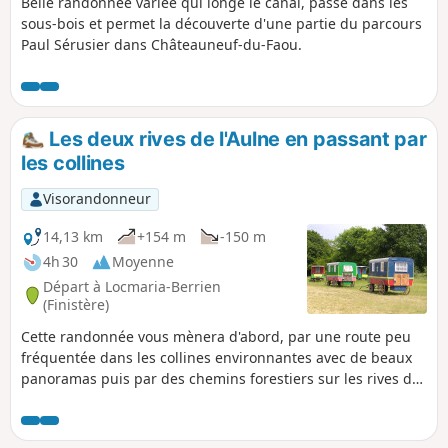
Belle randonnée variée qui longe le canal, passe dans les
sous-bois et permet la découverte d'une partie du parcours
Paul Sérusier dans Châteauneuf-du-Faou.
Les deux rives de l'Aulne en passant par
les collines
Visorandonneur
14,13 km
+154 m
-150 m
4h 30
Moyenne
Départ à Locmaria-Berrien
(Finistère)
Cette randonnée vous mènera d'abord, par une route peu
fréquentée dans les collines environnantes avec de beaux
panoramas puis par des chemins forestiers sur les rives de
l'Aulne, à l'ombre des arbres et de belles possibilités de
mettre les pieds dans l'eau.