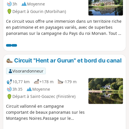
3h
Moyenne
Départ à Gourin (Morbihan)
Ce circuit vous offre une immersion dans un territoire riche
en patrimoine et en paysages variés, avec de superbes
panoramas sur la campagne du Pays du roi Morvan. Tout au
long de cette magnifique boucle, vous traverserez des
villages, hameaux, n'hésitez pas à pousser les portes des
chapelles, ou des églises, pour y découvrir des merveilles
architecturales. Parmi les incontournables, la célèbre statue
Circuit "Hent ar Gurun" et bord du canal
de la Liberté, le parc et le château de Tronjoly à Gourin,
l'église exceptionnelle de la Trinité-Langonnet (entièrement
Visorandonneur
rénovée en 2022). Faites une halte détente à l'étang de
Pontigou. Circuit idéal pour une famille.
10,77 km
+178 m
-179 m
3h 35
Moyenne
Départ à Saint-Goazec (Finistère)
Circuit vallonné en campagne
comportant de beaux panoramas sur les
Montagnes Noires.Passage sur le
contre-halage du canal de Nantes à