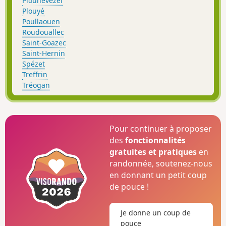
Plounévézel
Plouyé
Poullaouen
Roudouallec
Saint-Goazec
Saint-Hernin
Spézet
Treffrin
Tréogan
Pour continuer à proposer
des
fonctionnalités
gratuites et pratiques
en
randonnée, soutenez-nous
en donnant un petit coup
de pouce !
Je donne un coup de
pouce