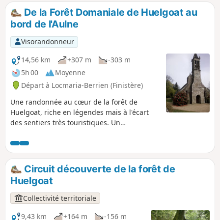
De la Forêt Domaniale de Huelgoat au
bord de l'Aulne
Visorandonneur
14,56 km
+307 m
-303 m
5h 00
Moyenne
Départ à Locmaria-Berrien (Finistère)
Une randonnée au cœur de la forêt de
Huelgoat, riche en légendes mais à l'écart
des sentiers très touristiques. Un
assortiment du décor typique du centre
Bretagne vous attend avec forêt, monts,
vallée, rivières, maisons, calvaires et églises
bretonnes.
Circuit découverte de la forêt de
Huelgoat
Collectivité territoriale
9,43 km
+164 m
-156 m