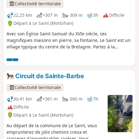
Collectivité territoriale
22,25 km
+307 m
-309 m
3h
Difficile
Départ à Le Saint (Morbihan)
Avec son Église Saint-Samuel du XVIe siècle, ses
magnifiques maisons en pierre, sa fontaine, Le Saint est un
village typique du centre de la Bretagne. Partez à la
découverte d'un riche patrimoine bâti (Chapelle Saint-
Méen, Chapelle Saint-Trémeur, Fontaine Saint-Samuel ) en
parcourant les magnifiques chemins creux autrefois
empruntés par les charrettes.
Circuit de Sainte-Barbe
Collectivité territoriale
30,41 km
+361 m
-360 m
7h
Difficile
Départ à Le Saint (Morbihan)
Au départ de la commune de Le Saint, vous
emprunterez de jolis chemins creux et
croiserez d'innombrables rivières. Vous