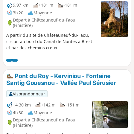
9,97 km
+181 m
-181 m
3h 20
Moyenne
Départ à Châteauneuf-du-Faou
(Finistère)
A partir du site de Châteauneuf-du-Faou,
circuit au bord du Canal de Nantes à Brest
et par des chemins creux.
Pont du Roy - Kerviniou - Fontaine
Santig Gouesnou - Vallée Paul Sérusier
Visorandonneur
14,30 km
+142 m
-151 m
4h 30
Moyenne
Départ à Châteauneuf-du-Faou
(Finistère)