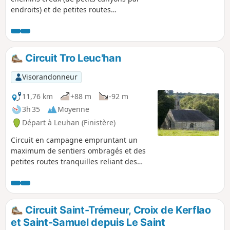
endroits) et de petites routes
tranquillesPanorama sur les Montagnes
Noires et la campagne où domine
l'élevage de bovins. Parcours impossible
en hiver (voir infos pratiques).
Circuit Tro Leuc'han
Visorandonneur
11,76 km
+88 m
-92 m
3h 35
Moyenne
Départ à Leuhan (Finistère)
Circuit en campagne empruntant un
maximum de sentiers ombragés et des
petites routes tranquilles reliant des
fermes. Passage par la Chapelle Notre-
Dame-de-Bonne-Nouvelle au lieu-dit
Penvern.
Circuit Saint-Trémeur, Croix de Kerflao
et Saint-Samuel depuis Le Saint