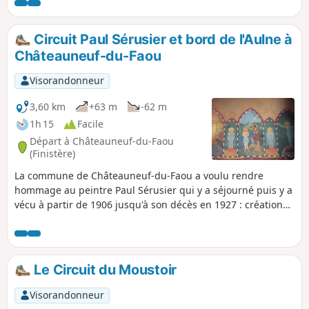
Brest. NB : des difficultés m'ont été
signalées entre le (10) et le (11) (voir avis
de mai 2025). Dans ce cas, privilégier le
Circuit Paul Sérusier et bord de l'Aulne à
raccourci indiqué en informations
Châteauneuf-du-Faou
pratiques.
Visorandonneur
3,60 km
+63 m
-62 m
1h 15
Facile
Départ à Châteauneuf-du-Faou
(Finistère)
La commune de Châteauneuf-du-Faou a voulu rendre
hommage au peintre Paul Sérusier qui y a séjourné puis y a
vécu à partir de 1906 jusqu'à son décès en 1927 : création
d'un musée dont l'inauguration a eu lieu en juin 2025 et
mise en place d'un parcours ponctué de huit chevalets
informatifs passant par des lieux, source de son
inspiration.Un passage au bord de l'Aulne et dans les bois
Le Circuit du Moustoir
complété ce parcours.
Visorandonneur