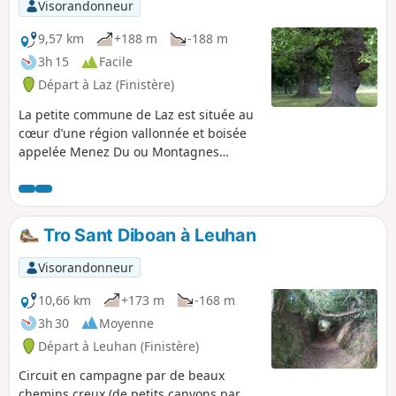
Visorandonneur
9,57 km
+188 m
-188 m
3h 15
Facile
Départ à Laz (Finistère)
La petite commune de Laz est située au
cœur d’une région vallonnée et boisée
appelée Menez Du ou Montagnes
Noires. Ce circuit en campagne, marqué
par des crêtes et des éperons rocheux,
offre aussi de superbes panoramas sur
le Bassin de Châteaulin où coule l’Aulne
Tro Sant Diboan à Leuhan
canalisée et les Monts d’Arrée.
Visorandonneur
10,66 km
+173 m
-168 m
3h 30
Moyenne
Départ à Leuhan (Finistère)
Circuit en campagne par de beaux
chemins creux (de petits canyons par