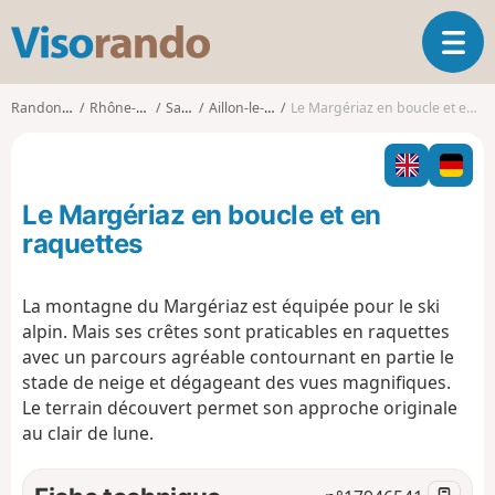
V
O
i
u
s
v
o
Randonnées
Rhône-Alpes
Savoie
Aillon-le-Vieux
Le Margériaz en boucle et en raquettes
r
r
i
a
r
n
l
d
Le Margériaz en boucle et en
a
o
n
raquettes
a
v
La montagne du Margériaz est équipée pour le ski
i
alpin. Mais ses crêtes sont praticables en raquettes
g
a
avec un parcours agréable contournant en partie le
t
stade de neige et dégageant des vues magnifiques.
i
Le terrain découvert permet son approche originale
o
au clair de lune.
n