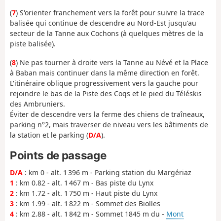
(
7
) S'orienter franchement vers la forêt pour suivre la trace
balisée qui continue de descendre au Nord-Est jusqu'au
secteur de la Tanne aux Cochons (à quelques mètres de la
piste balisée).
(
8
) Ne pas tourner à droite vers la Tanne au Névé et la Place
à Baban mais continuer dans la même direction en forêt.
L'itinéraire oblique progressivement vers la gauche pour
rejoindre le bas de la Piste des Coqs et le pied du Téléskis
des Ambruniers.
Éviter de descendre vers la ferme des chiens de traîneaux,
parking n°2, mais traverser de niveau vers les bâtiments de
la station et le parking (
D/A
).
Points de passage
D/A
: km 0 - alt. 1 396 m - Parking station du Margériaz
1
: km 0.82 - alt. 1 467 m - Bas piste du Lynx
2
: km 1.72 - alt. 1 750 m - Haut piste du Lynx
3
: km 1.99 - alt. 1 822 m - Sommet des Biolles
4
: km 2.88 - alt. 1 842 m - Sommet 1845 m du -
Mont