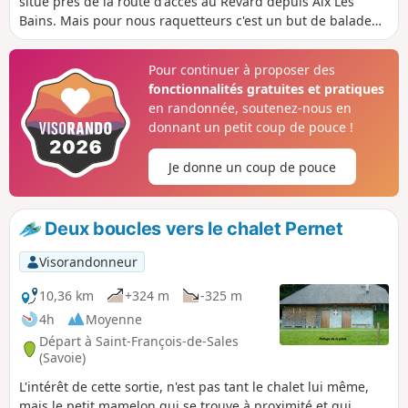
situé près de la route d'accès au Revard depuis Aix Les
Bains. Mais pour nous raquetteurs c'est un but de balade
sur l'agréable plateau Savoie Grand Revard en partant du
centre nordique de Saint François de Sales.
Pour continuer à proposer des
fonctionnalités gratuites et pratiques
en randonnée, soutenez-nous en
donnant un petit coup de pouce !
Je donne un coup de pouce
Deux boucles vers le chalet Pernet
Visorandonneur
10,36 km
+324 m
-325 m
4h
Moyenne
Départ à Saint-François-de-Sales
(Savoie)
L'intérêt de cette sortie, n'est pas tant le chalet lui même,
mais le petit mamelon qui se trouve à proximité et qui