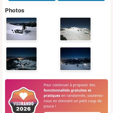
Photos
Pour continuer à proposer des
fonctionnalités gratuites et
pratiques
en randonnée, soutenez-
nous en donnant un petit coup de
pouce !