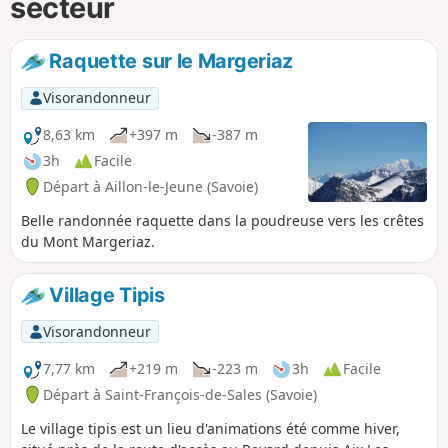
secteur
Raquette sur le Margeriaz
Visorandonneur
8,63 km
+397 m
-387 m
3h
Facile
Départ à Aillon-le-Jeune (Savoie)
Belle randonnée raquette dans la poudreuse vers les crêtes
du Mont Margeriaz.
Village Tipis
Visorandonneur
7,77 km
+219 m
-223 m
3h
Facile
Départ à Saint-François-de-Sales (Savoie)
Le village tipis est un lieu d'animations été comme hiver,