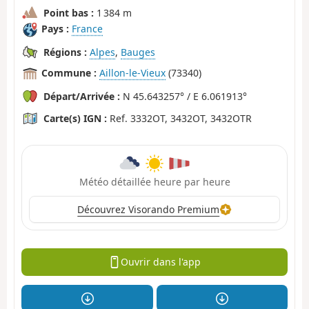
Point bas :
1 384 m
Pays :
France
Régions :
Alpes
,
Bauges
Commune :
Aillon-le-Vieux
(73340)
Départ/Arrivée :
N 45.643257° / E 6.061913°
Carte(s) IGN :
Ref. 3332OT, 3432OT, 3432OTR
Météo détaillée heure par heure
Découvrez Visorando Premium
Ouvrir dans l'app