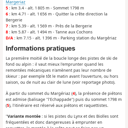
Margeriaz
5
: km 3.4 - alt. 1 805 m - Sommet 1798 m
6
: km 4.71 - alt. 1 656 m - Quitter la crête direction la
Bergerie
7
: km 5.39 - alt. 1 569 m - Près de la Bergerie
8
: km 5.87 - alt. 1 494 m - Tanne aux Cochons
D/A
: km 7.15 - alt. 1 396 m - Parking station du Margériaz
Informations pratiques
La première moitié de la boucle longe des pistes de ski de
fond ou alpin : il vaut mieux l'emprunter quand les
remontées mécaniques n'amènent pas leur nombre de
skieur : par exemple tôt le matin avant l'ouverture, ou hors
saison, ou de nuit au clair de lune (voir reportage photo).
À partir du sommet du Margériaz (
4
), la présence de piétons
est admise (balisage "l'Echappade") puis du sommet 1798 m
(
5
), l'itinéraire est réservé aux piétons et raquettistes.
''
Variante montée
: si les pistes du Lynx et des Biolles sont
fréquentées et donc dangereuses à emprunter en