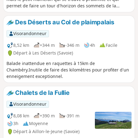
permet de faire un tour d'horizon des sommets de la
région. C'est aussi l’occasion de faire une belle randonnée
sur le plateau.
Des Déserts au Col de plaimpalais
Visorandonneur
8,52 km
+344 m
-346 m
4h
Facile
Départ à Les Déserts (Savoie)
Balade inattendue en raquettes à 15km de
Chambéry.Inutile de faire des kilomètres pour profiter d'un
enneigement exceptionnel.
Chalets de la Fullie
Visorandonneur
8,08 km
+390 m
-391 m
3h
Moyenne
Départ à Aillon-le-Jeune (Savoie)