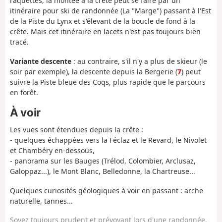
raquettes, la montée à la crête peut se faire par un
itinéraire pour ski de randonnée (La "Marge") passant à l'Est
de la Piste du Lynx et s'élevant de la boucle de fond à la
crête. Mais cet itinéraire en lacets n'est pas toujours bien
tracé.
Variante descente
: au contraire, s'il n'y a plus de skieur (le
soir par exemple), la descente depuis la Bergerie (
7
) peut
suivre la Piste bleue des Coqs, plus rapide que le parcours
en forêt.
À voir
Les vues sont étendues depuis la crête :
- quelques échappées vers la Féclaz et le Revard, le Nivolet
et Chambéry en-dessous,
- panorama sur les Bauges (Trélod, Colombier, Arclusaz,
Galoppaz...), le Mont Blanc, Belledonne, la Chartreuse...
Quelques curiosités géologiques à voir en passant : arche
naturelle, tannes...
Soyez toujours prudent et prévoyant lors d'une randonnée.