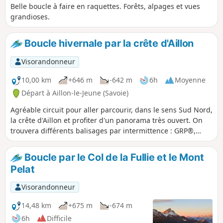
Belle boucle à faire en raquettes. Forêts, alpages et vues
grandioses.
Boucle hivernale par la crête d'Aillon
Visorandonneur
10,00 km
+646 m
-642 m
6h
Moyenne
Départ à Aillon-le-Jeune (Savoie)
Agréable circuit pour aller parcourir, dans le sens Sud Nord,
la crête d'Aillon et profiter d'un panorama très ouvert. On
trouvera différents balisages par intermittence : GRP®,
balisage raquette, panneau directionnel classique.
Boucle par le Col de la Fullie et le Mont
Pelat
Visorandonneur
14,48 km
+675 m
-674 m
6h
Difficile