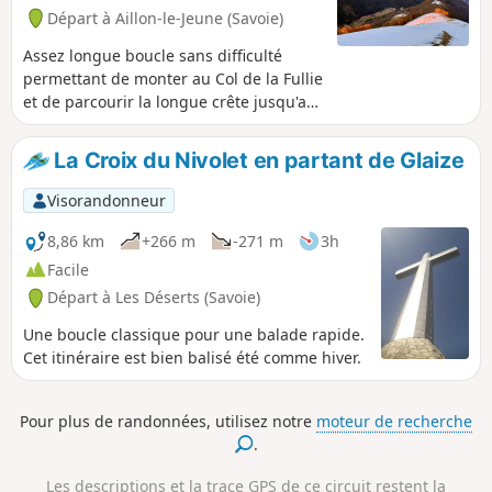
Départ à Aillon-le-Jeune (Savoie)
Assez longue boucle sans difficulté
permettant de monter au Col de la Fullie
et de parcourir la longue crête jusqu'au
Col de la Sciaz en passant par le Mont
Pelat aux vues étendues. L'alternance de
La Croix du Nivolet en partant de Glaize
forêt et d'alpage contribue à la variété
du parcours, dont les parties basses
Visorandonneur
peuvent selon les saisons, manquer de
neige. Les remontées mécaniques étant
8,86 km
+266 m
-271 m
3h
désormais arrêtées, le champ est laissé
Facile
libre aux randonneurs à ski et
Départ à Les Déserts (Savoie)
raquettistes.
Une boucle classique pour une balade rapide.
Cet itinéraire est bien balisé été comme hiver.
Pour plus de randonnées, utilisez notre
moteur de recherche
.
Les descriptions et la trace GPS de ce circuit restent la