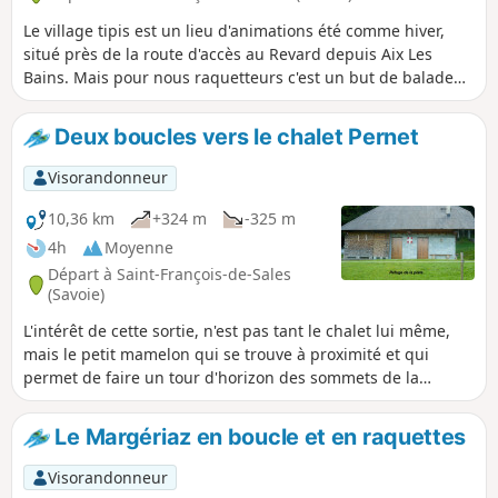
Le village tipis est un lieu d'animations été comme hiver,
situé près de la route d'accès au Revard depuis Aix Les
Bains. Mais pour nous raquetteurs c'est un but de balade
sur l'agréable plateau Savoie Grand Revard en partant du
centre nordique de Saint François de Sales.
Deux boucles vers le chalet Pernet
Visorandonneur
10,36 km
+324 m
-325 m
4h
Moyenne
Départ à Saint-François-de-Sales
(Savoie)
L'intérêt de cette sortie, n'est pas tant le chalet lui même,
mais le petit mamelon qui se trouve à proximité et qui
permet de faire un tour d'horizon des sommets de la
région. C'est aussi l’occasion de faire une belle randonnée
sur le plateau.
Le Margériaz en boucle et en raquettes
Visorandonneur