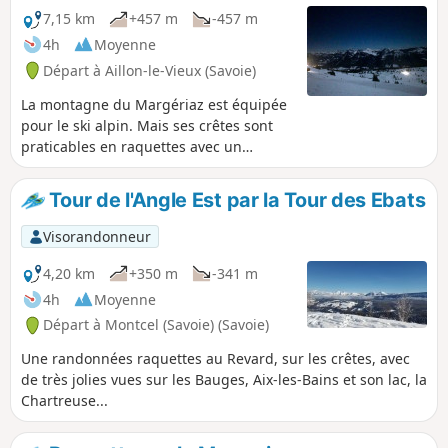
7,15 km
+457 m
-457 m
4h
Moyenne
Départ à Aillon-le-Vieux (Savoie)
La montagne du Margériaz est équipée
pour le ski alpin. Mais ses crêtes sont
praticables en raquettes avec un
parcours agréable contournant en
partie le stade de neige et dégageant
Tour de l'Angle Est par la Tour des Ebats
des vues magnifiques. Le terrain
découvert permet son approche
Visorandonneur
originale au clair de lune.
4,20 km
+350 m
-341 m
4h
Moyenne
Départ à Montcel (Savoie) (Savoie)
Une randonnées raquettes au Revard, sur les crêtes, avec
de très jolies vues sur les Bauges, Aix-les-Bains et son lac, la
Chartreuse...