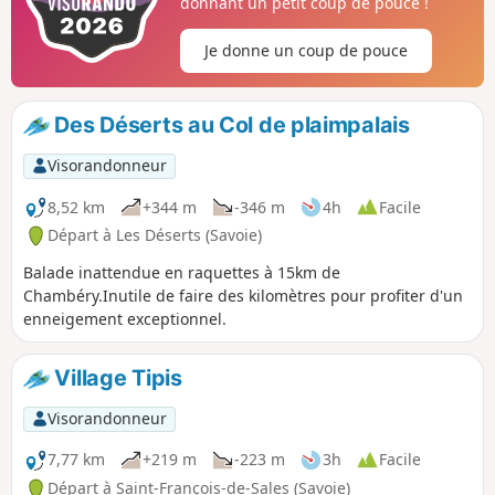
donnant un petit coup de pouce !
Je donne un coup de pouce
Des Déserts au Col de plaimpalais
Visorandonneur
8,52 km
+344 m
-346 m
4h
Facile
Départ à Les Déserts (Savoie)
Balade inattendue en raquettes à 15km de
Chambéry.Inutile de faire des kilomètres pour profiter d'un
enneigement exceptionnel.
Village Tipis
Visorandonneur
7,77 km
+219 m
-223 m
3h
Facile
Départ à Saint-François-de-Sales (Savoie)