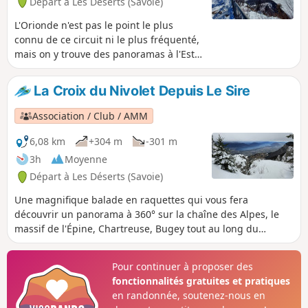
Départ à Les Déserts (Savoie)
L'Orionde n'est pas le point le plus
connu de ce circuit ni le plus fréquenté,
mais on y trouve des panoramas à l'Est
et à l'Ouest. Le site le plus connu étant
bien sur la Croix du Nivolet qui pour
La Croix du Nivolet Depuis Le Sire
une fois se retrouve un peu par hasard
sur l'itinéraire. Au final une belle boucle
Association / Club / AMM
avec une succession de panoramas.
6,08 km
+304 m
-301 m
3h
Moyenne
Départ à Les Déserts (Savoie)
Une magnifique balade en raquettes qui vous fera
découvrir un panorama à 360° sur la chaîne des Alpes, le
massif de l'Épine, Chartreuse, Bugey tout au long du
parcours et en particulier à la Croix du Nivolet... La Croix du
Nivolet, destination finale qui surplombe fièrement
Pour continuer à proposer des
Chambéry. Le retour se fait par un cheminement identique
fonctionnalités gratuites et pratiques
mais toujours différent compte tenu du paysage féerique
en randonnée, soutenez-nous en
par beau temps.