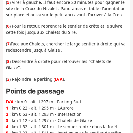
(
5
) Virer à gauche. Il faut encore 20 minutes pour gagner le
site de la Croix du Nivolet . Panoramas et table d'orientation
sur place et aussi sur le petit abri avant d'arriver à la Croix.
(
6
) Pour le retour, reprendre le sentier de crête et le suivre
cette fois jusqu'aux Chalets du Sire.
(
7
)Face aux Chalets, chercher le large sentier à droite qui va
redescendre jusqu'à Glaize .
(
8
) Descendre à droite pour retrouver les "Chalets de
Glaize".
(
3
) Rejoindre le parking (
D/A
).
Points de passage
D/A
: km 0 - alt. 1 297 m - Parking Sud
1
: km 0.22 - alt. 1 295 m - L'Aurore
2
: km 0.63 - alt. 1 293 m - Intersection
3
: km 1.12 - alt. 1 297 m - Chalets de Glaize
4
: km 1.52 - alt. 1 301 m - Le sentier rentre dans la forêt
5
: km 3.33 - alt. 1 511 m - Jonction avec le sentier de crête