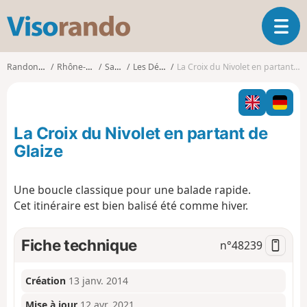
V
O
i
u
s
v
o
Randonnées
Rhône-Alpes
Savoie
Les Déserts
La Croix du Nivolet en partant de Glaize
r
r
i
a
r
n
l
d
La Croix du Nivolet en partant de
a
o
n
Glaize
a
v
Une boucle classique pour une balade rapide.
i
Cet itinéraire est bien balisé été comme hiver.
g
a
t
Fiche technique
n°
48239
i
o
n
Création
13 janv. 2014
Mise à jour
12 avr. 2021