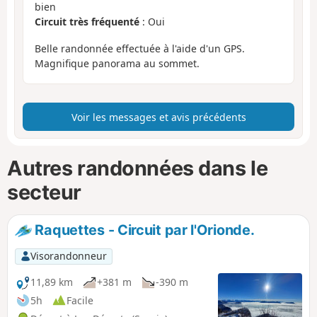
bien
Circuit très fréquenté
: Oui
Belle randonnée effectuée à l'aide d'un GPS.
Magnifique panorama au sommet.
Voir les messages et avis précédents
Autres randonnées dans le
secteur
Raquettes - Circuit par l'Orionde.
Visorandonneur
11,89 km
+381 m
-390 m
5h
Facile