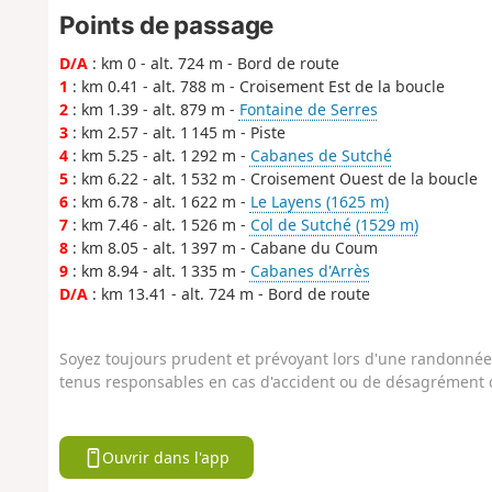
Points de passage
D/A
: km 0 - alt. 724 m - Bord de route
1
: km 0.41 - alt. 788 m - Croisement Est de la boucle
2
: km 1.39 - alt. 879 m -
Fontaine de Serres
3
: km 2.57 - alt. 1 145 m - Piste
4
: km 5.25 - alt. 1 292 m -
Cabanes de Sutché
5
: km 6.22 - alt. 1 532 m - Croisement Ouest de la boucle
6
: km 6.78 - alt. 1 622 m -
Le Layens (1625 m)
7
: km 7.46 - alt. 1 526 m -
Col de Sutché (1529 m)
8
: km 8.05 - alt. 1 397 m - Cabane du Coum
9
: km 8.94 - alt. 1 335 m -
Cabanes d'Arrès
D/A
: km 13.41 - alt. 724 m - Bord de route
Soyez toujours prudent et prévoyant lors d'une randonnée. 
tenus responsables en cas d'accident ou de désagrément q
Ouvrir dans l'app