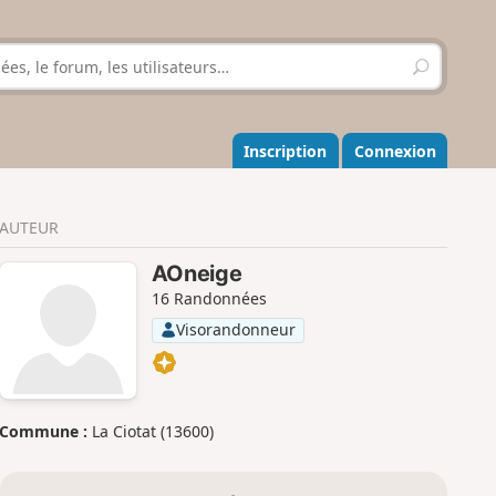
R
e
c
h
e
Inscription
Connexion
r
c
h
AUTEUR
e
r
AOneige
16 Randonnées
Visorandonneur
Commune :
La Ciotat (13600)