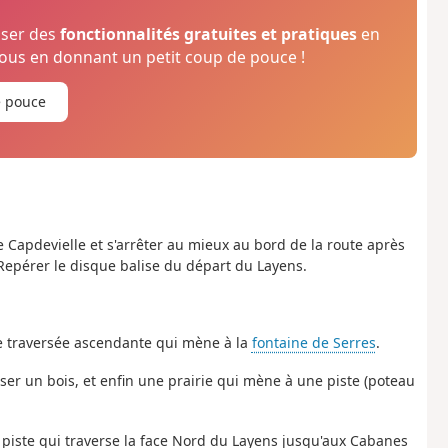
oser des
fonctionnalités gratuites et pratiques
en
us en donnant un petit coup de pouce !
e pouce
e Capdevielle et s'arrêter au mieux au bord de la route après
 Repérer le disque balise du départ du Layens.
ue traversée ascendante qui mène à la
fontaine de Serres
.
ser un bois, et enfin une prairie qui mène à une piste (poteau
 piste qui traverse la face Nord du Layens jusqu'aux Cabanes