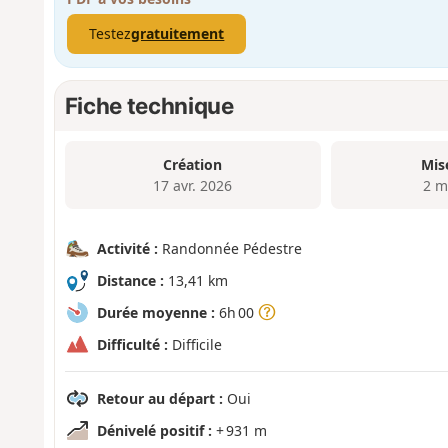
Testez
gratuitement
Fiche technique
Création
Mis
17 avr. 2026
2 m
Activité :
Randonnée Pédestre
Distance :
13,41 km
Durée moyenne :
6h 00
Difficulté :
Difficile
Retour au départ :
Oui
Dénivelé positif :
+ 931 m