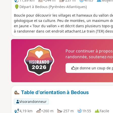
11,89 km
+244 m
-237 m
4h 05
Moyen
Départ à Bedous (Pyrénées-Atlantiques)
Boucle pour découvrir les villages et hameaux du vallon de
géologique et sa culture. Peu de montées, un maximum de s
en Jaune « Tour du vallon » et décrit dans plusieurs topo-g
à randonner dans cet endroit attachant.Le train (TER) des
Pour continuer à propo
randonnée, soutenez-nou
Je donne un coup de 
Table d’orientation à Bedous
Visorandonneur
4,19 km
+260 m
-257 m
1h 55
Facile