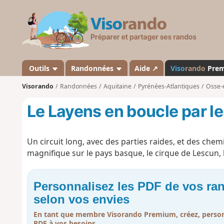
V
i
s
o
r
a
Outils
Randonnées
Aide ↗
Viso
rando
Pre
n
Visorando
Randonnées
Aquitaine
Pyrénées-Atlantiques
Osse-
d
o
Le Layens en boucle par le
Un circuit long, avec des parties raides, et des c
magnifique sur le pays basque, le cirque de Lescun, 
Personnalisez les PDF de vos r
selon vos envies
En tant que membre Visorando Premium, créez, person
PDF à vos besoins