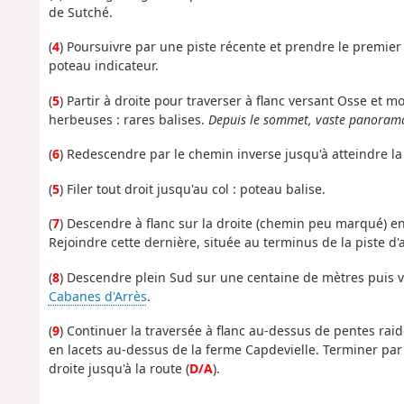
de Sutché.
(
4
) Poursuivre par une piste récente et prendre le premier
poteau indicateur.
(
5
) Partir à droite pour traverser à flanc versant Osse et
herbeuses : rares balises.
Depuis le sommet, vaste panoram
(
6
) Redescendre par le chemin inverse jusqu'à atteindre la
(
5
) Filer tout droit jusqu'au col : poteau balise.
(
7
) Descendre à flanc sur la droite (chemin peu marqué) 
Rejoindre cette dernière, située au terminus de la piste d'
(
8
) Descendre plein Sud sur une centaine de mètres puis vi
Cabanes d'Arrès
.
(
9
) Continuer la traversée à flanc au-dessus de pentes rai
en lacets au-dessus de la ferme Capdevielle. Terminer par
droite jusqu'à la route (
D/A
).