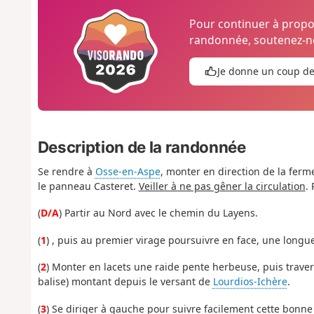
Pour continuer à prop
randonnée, soutenez-no
Je donne un coup d
Description de la randonnée
Se rendre à
Osse-en-Aspe
, monter en direction de la ferm
le panneau Casteret.
Veiller à ne pas gêner la circulation
.
(
D/A
) Partir au Nord avec le chemin du Layens.
(
1
) , puis au premier virage poursuivre en face, une long
(
2
) Monter en lacets une raide pente herbeuse, puis traver
balise) montant depuis le versant de
Lourdios-Ichère
.
(
3
) Se diriger à gauche pour suivre facilement cette bonne