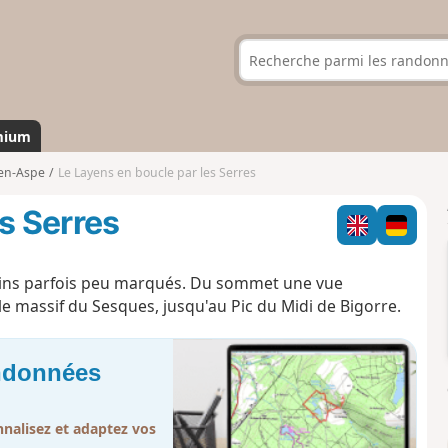
mium
en-Aspe
Le Layens en boucle par les Serres
s Serres
hemins parfois peu marqués. Du sommet une vue
le massif du Sesques, jusqu'au Pic du Midi de Bigorre.
andonnées
nalisez et adaptez vos