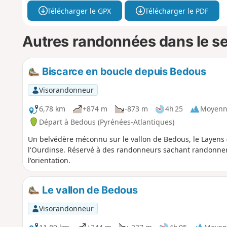
Télécharger le GPX
Télécharger le PDF
Autres randonnées dans le s
Biscarce en boucle depuis Bedous
Visorandonneur
6,78 km
+874 m
-873 m
4h 25
Moyenn
Départ à Bedous (Pyrénées-Atlantiques)
Un belvédère méconnu sur le vallon de Bedous, le Layens (c
l'Ourdinse. Réservé à des randonneurs sachant randonner 
l'orientation.
Le vallon de Bedous
Visorandonneur