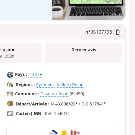
n°
95107796
e à jour
Dernier avis
ai 2026
–
Pays :
France
Régions :
Pyrénées
,
Vallée d'Aspe
Commune :
Osse-en-Aspe
(64490)
Départ/Arrivée :
N 43.008628° / O 0.617841°
Carte(s) IGN :
Ref. 1546OT