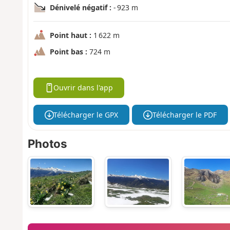
Dénivelé négatif :
- 923 m
Point haut :
1 622 m
Point bas :
724 m
Ouvrir dans l'app
Télécharger le GPX
Télécharger le PDF
Photos