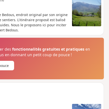
ne
 Bedous, endroit original par son origine
entiers. L'itinéraire proposé est balisé
uides. Nous le proposons ici pour inciter
sert Bedous.
ser des
fonctionnalités gratuites et pratiques
en
s en donnant un petit coup de pouce !
pouce