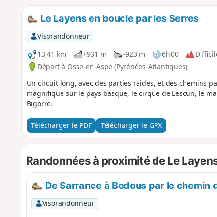
Le Layens en boucle par les Serres
Visorandonneur
13,41 km
+931 m
-923 m
6h 00
Difficil
Départ à Osse-en-Aspe (Pyrénées-Atlantiques)
Un circuit long, avec des parties raides, et des chemins
magnifique sur le pays basque, le cirque de Lescun, le ma
Bigorre.
Télécharger le PDF
Télécharger le GPX
Randonnées à proximité de Le Layen
De Sarrance à Bedous par le chemin 
Visorandonneur