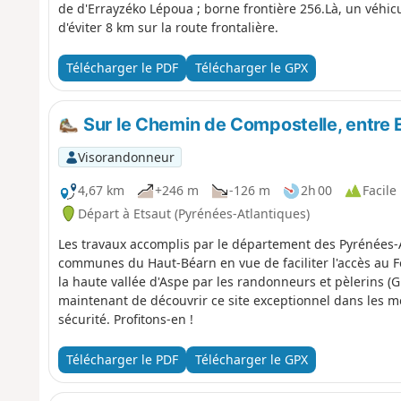
de d'Errayzéko Lépoua ; borne frontière 256.Là, un véhic
d'éviter 8 km sur la route frontalière.
Télécharger le PDF
Télécharger le GPX
Sur le Chemin de Compostelle, entre 
Visorandonneur
4,67 km
+246 m
-126 m
2h 00
Facile
Départ à Etsaut (Pyrénées-Atlantiques)
Les travaux accomplis par le département des Pyrénées
communes du Haut-Béarn en vue de faciliter l'accès au Fo
la haute vallée d'Aspe par les randonneurs et pèlerins (
maintenant de découvrir ce site exceptionnel dans les me
sécurité. Profitons-en !
Télécharger le PDF
Télécharger le GPX