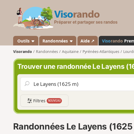
V
i
s
o
r
a
Outils
Randonnées
Aide ↗
Viso
rando
Pre
n
Visorando
Randonnées
Aquitaine
Pyrénées-Atlantiques
Lourdi
d
o
Trouver une randonnée Le Layens (1
Filtres
NOUVEAU
Randonnées Le Layens (1625