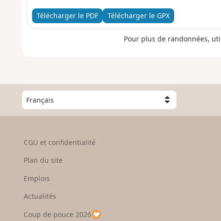
Télécharger le PDF
Télécharger le GPX
Pour plus de randonnées, uti
C
h
o
i
s
CGU et confidentialité
i
s
Plan du site
s
e
Emplois
z
Actualités
u
n
Coup de pouce 2026
p