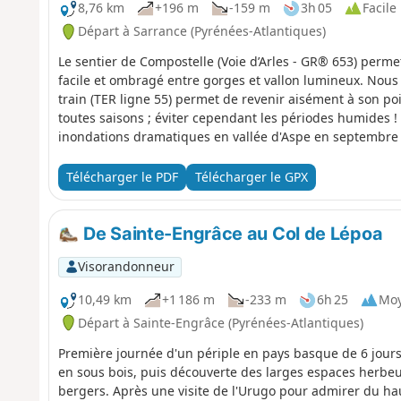
8,76 km
+196 m
-159 m
3h 05
Facile
Départ à Sarrance (Pyrénées-Atlantiques)
Le sentier de Compostelle (Voie d’Arles - GR® 653) permet
facile et ombragé entre gorges et vallon lumineux. Nous 
train (TER ligne 55) permet de revenir aisément à son poi
toutes saisons ; éviter cependant les périodes humides ! 
inondations dramatiques en vallée d'Aspe en septembre 2
du chemin soient dégradés. Se renseigner avant de parti
Télécharger le PDF
Télécharger le GPX
De Sainte-Engrâce au Col de Lépoa
Visorandonneur
10,49 km
+1 186 m
-233 m
6h 25
Mo
Départ à Sainte-Engrâce (Pyrénées-Atlantiques)
Première journée d'un périple en pays basque de 6 jours
en sous bois, puis découverte des larges espaces herbeu
bergers. Après une visite de l'Urugo pour admirer du ha