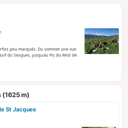
o
a
i
m
p
e
 parfois peu marqués. Du sommet une vue
ssif du Sesques, jusqu'au Pic du Midi de
s (1625 m)
de St Jacques