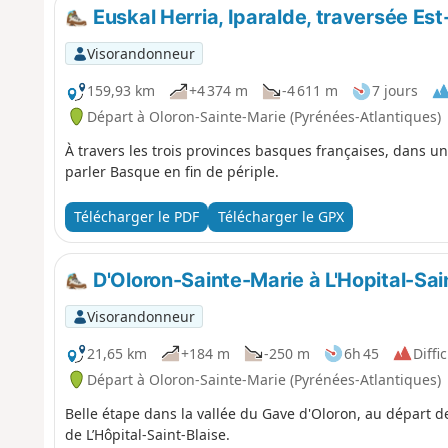
Euskal Herria, Iparalde, traversée Es
Visorandonneur
159,93 km
+4 374 m
-4 611 m
7 jours
Départ à Oloron-Sainte-Marie (Pyrénées-Atlantiques)
À travers les trois provinces basques françaises, dans
parler Basque en fin de périple.
Télécharger le PDF
Télécharger le GPX
D'Oloron-Sainte-Marie à L'Hopital-Sai
Visorandonneur
21,65 km
+184 m
-250 m
6h 45
Diffic
Départ à Oloron-Sainte-Marie (Pyrénées-Atlantiques)
Belle étape dans la vallée du Gave d'Oloron, au départ de
de L’Hôpital-Saint-Blaise.