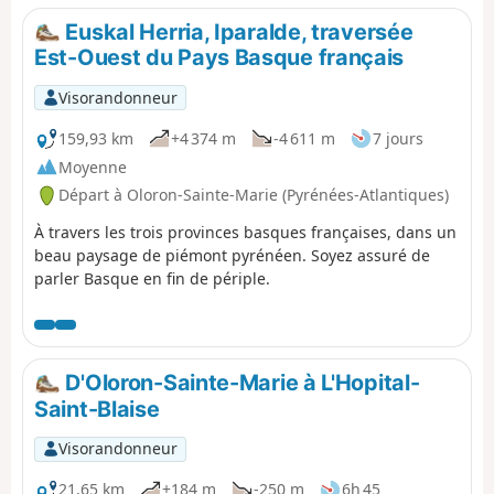
dans les meilleures conditions de vue et de sécurité.
Euskal Herria, Iparalde, traversée
Profitons-en !
Est-Ouest du Pays Basque français
Visorandonneur
159,93 km
+4 374 m
-4 611 m
7 jours
Moyenne
Départ à Oloron-Sainte-Marie (Pyrénées-Atlantiques)
À travers les trois provinces basques françaises, dans un
beau paysage de piémont pyrénéen. Soyez assuré de
parler Basque en fin de périple.
D'Oloron-Sainte-Marie à L'Hopital-
Saint-Blaise
Visorandonneur
21,65 km
+184 m
-250 m
6h 45