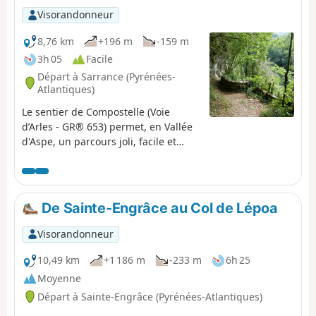
Visorandonneur
8,76 km
+196 m
-159 m
3h 05
Facile
Départ à Sarrance (Pyrénées-
Atlantiques)
Le sentier de Compostelle (Voie
d’Arles - GR® 653) permet, en Vallée
d'Aspe, un parcours joli, facile et
ombragé entre gorges et vallon
lumineux. Nous ne le proposons pas
ici en boucle car le train (TER ligne
55) permet de revenir aisément à son
De Sainte-Engrâce au Col de Lépoa
point de départ.Itinéraire faisable en
toutes saisons ; éviter cependant les
Visorandonneur
périodes humides ! Avertissement
(2025) : suite aux inondations
10,49 km
+1 186 m
-233 m
6h 25
dramatiques en vallée d'Aspe en
Moyenne
septembre 2024, il se peut que
Départ à Sainte-Engrâce (Pyrénées-Atlantiques)
certains passages du chemin soient