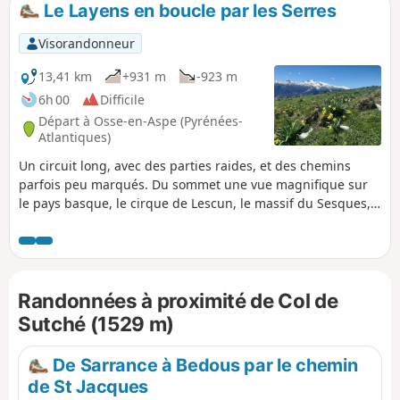
Le Layens en boucle par les Serres
p
Visorandonneur
13,41 km
+931 m
-923 m
6h 00
Difficile
Départ à Osse-en-Aspe (Pyrénées-
Atlantiques)
Un circuit long, avec des parties raides, et des chemins
parfois peu marqués. Du sommet une vue magnifique sur
le pays basque, le cirque de Lescun, le massif du Sesques,
jusqu'au Pic du Midi de Bigorre.
Randonnées à proximité de Col de
Sutché (1529 m)
De Sarrance à Bedous par le chemin
de St Jacques