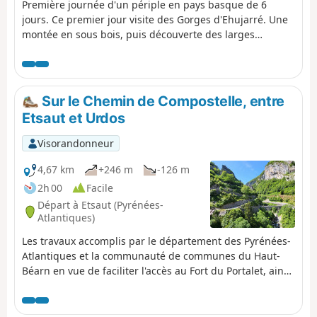
dégradés. Se renseigner avant de
Première journée d'un périple en pays basque de 6
partir.
jours. Ce premier jour visite des Gorges d'Ehujarré. Une
montée en sous bois, puis découverte des larges
espaces herbeux des pentes de l'Utzigagna, le pays des
moutons et des bergers. Après une visite de l'Urugo
pour admirer du haut les gorges, remontée en matinée
nous rejoignons le Col de d'Errayzéko Lépoua ; borne
Sur le Chemin de Compostelle, entre
frontière 256.Là, un véhicule nous attend pour rejoindre
Etsaut et Urdos
le Refuge Jeandel, histoire d'éviter 8 km sur la route
frontalière.
Visorandonneur
4,67 km
+246 m
-126 m
2h 00
Facile
Départ à Etsaut (Pyrénées-
Atlantiques)
Les travaux accomplis par le département des Pyrénées-
Atlantiques et la communauté de communes du Haut-
Béarn en vue de faciliter l'accès au Fort du Portalet, ainsi
que le parcours de la haute vallée d'Aspe par les
randonneurs et pèlerins (GR®65), sont achevés et
permettent maintenant de découvrir ce site exceptionnel