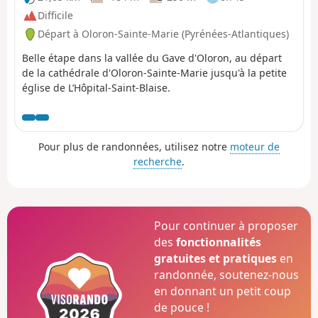
Difficile
Départ à Oloron-Sainte-Marie (Pyrénées-Atlantiques)
Belle étape dans la vallée du Gave d'Oloron, au départ
de la cathédrale d'Oloron-Sainte-Marie jusqu'à la petite
église de L’Hôpital-Saint-Blaise.
Pour plus de randonnées, utilisez notre
moteur de
recherche
.
Pour continuer à proposer
des
fonctionnalités
gratuites et pratiques
en
randonnée, soutenez-nous
en donnant un petit coup
de pouce !