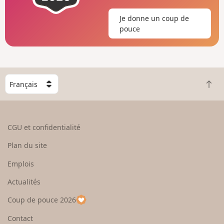
Je donne un coup de
pouce
C
R
h
e
o
t
i
o
s
CGU et confidentialité
u
i
r
s
Plan du site
e
s
n
e
Emplois
h
z
Actualités
a
u
u
n
Coup de pouce 2026
t
p
a
Contact