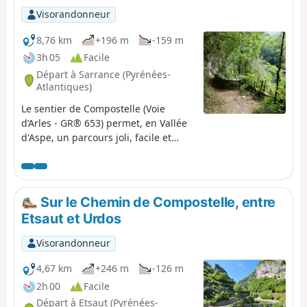
Visorandonneur
8,76 km
+196 m
-159 m
3h 05
Facile
Départ à Sarrance (Pyrénées-
Atlantiques)
Le sentier de Compostelle (Voie
d’Arles - GR® 653) permet, en Vallée
d'Aspe, un parcours joli, facile et
ombragé entre gorges et vallon
lumineux. Nous ne le proposons pas
ici en boucle car le train (TER ligne
55) permet de revenir aisément à son
Sur le Chemin de Compostelle, entre
point de départ.Itinéraire faisable en
Etsaut et Urdos
toutes saisons ; éviter cependant les
périodes humides ! Avertissement
Visorandonneur
(2025) : suite aux inondations
dramatiques en vallée d'Aspe en
4,67 km
+246 m
-126 m
septembre 2024, il se peut que
2h 00
Facile
certains passages du chemin soient
Départ à Etsaut (Pyrénées-