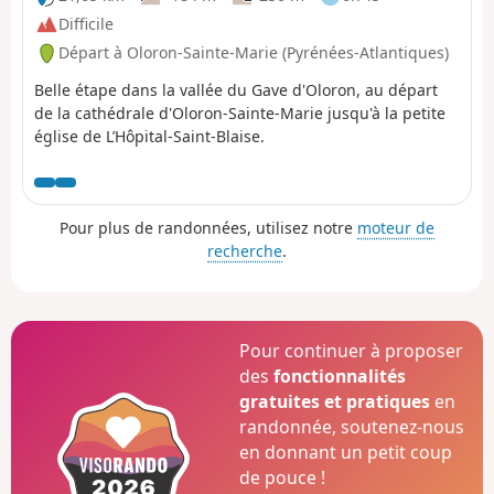
Difficile
Départ à Oloron-Sainte-Marie (Pyrénées-Atlantiques)
Belle étape dans la vallée du Gave d'Oloron, au départ
de la cathédrale d'Oloron-Sainte-Marie jusqu'à la petite
église de L’Hôpital-Saint-Blaise.
Pour plus de randonnées, utilisez notre
moteur de
recherche
.
Pour continuer à proposer
des
fonctionnalités
gratuites et pratiques
en
randonnée, soutenez-nous
en donnant un petit coup
de pouce !