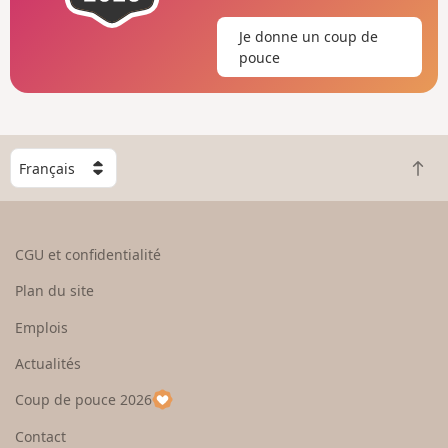
Je donne un coup de
pouce
C
R
h
e
o
t
i
o
s
CGU et confidentialité
u
i
r
s
Plan du site
e
s
n
e
Emplois
h
z
Actualités
a
u
u
n
Coup de pouce 2026
t
p
a
Contact