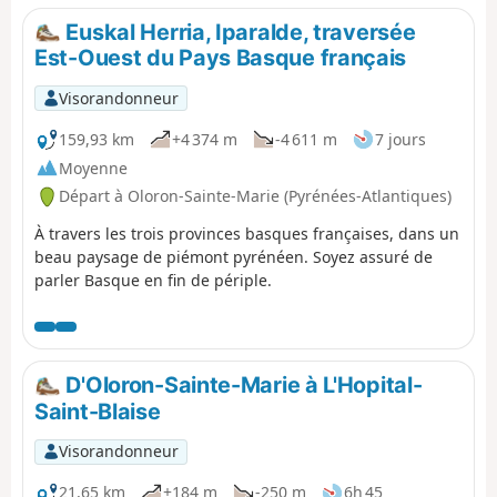
nous rejoignons le Col de d'Errayzéko Lépoua ; borne
Euskal Herria, Iparalde, traversée
frontière 256.Là, un véhicule nous attend pour rejoindre
Est-Ouest du Pays Basque français
le Refuge Jeandel, histoire d'éviter 8 km sur la route
frontalière.
Visorandonneur
159,93 km
+4 374 m
-4 611 m
7 jours
Moyenne
Départ à Oloron-Sainte-Marie (Pyrénées-Atlantiques)
À travers les trois provinces basques françaises, dans un
beau paysage de piémont pyrénéen. Soyez assuré de
parler Basque en fin de périple.
D'Oloron-Sainte-Marie à L'Hopital-
Saint-Blaise
Visorandonneur
21,65 km
+184 m
-250 m
6h 45