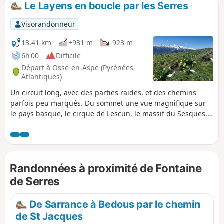
Le Layens en boucle par les Serres
p
Visorandonneur
13,41 km
+931 m
-923 m
6h 00
Difficile
Départ à Osse-en-Aspe (Pyrénées-
Atlantiques)
Un circuit long, avec des parties raides, et des chemins
parfois peu marqués. Du sommet une vue magnifique sur
le pays basque, le cirque de Lescun, le massif du Sesques,
jusqu'au Pic du Midi de Bigorre.
Randonnées à proximité de Fontaine
de Serres
De Sarrance à Bedous par le chemin
de St Jacques