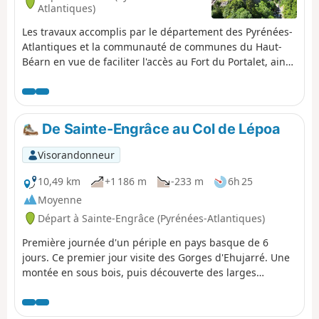
dégradés. Se renseigner avant de
Atlantiques)
partir.
Les travaux accomplis par le département des Pyrénées-
Atlantiques et la communauté de communes du Haut-
Béarn en vue de faciliter l'accès au Fort du Portalet, ainsi
que le parcours de la haute vallée d'Aspe par les
randonneurs et pèlerins (GR®65), sont achevés et
permettent maintenant de découvrir ce site exceptionnel
dans les meilleures conditions de vue et de sécurité.
De Sainte-Engrâce au Col de Lépoa
Profitons-en !
Visorandonneur
10,49 km
+1 186 m
-233 m
6h 25
Moyenne
Départ à Sainte-Engrâce (Pyrénées-Atlantiques)
Première journée d'un périple en pays basque de 6
jours. Ce premier jour visite des Gorges d'Ehujarré. Une
montée en sous bois, puis découverte des larges
espaces herbeux des pentes de l'Utzigagna, le pays des
moutons et des bergers. Après une visite de l'Urugo
pour admirer du haut les gorges, remontée en matinée