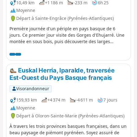
10,49 km
+1 186 m
-233 m
6h 25
Moyenne
Départ à Sainte-Engrâce (Pyrénées-Atlantiques)
Première journée d'un périple en pays basque de 6
jours. Ce premier jour visite des Gorges d'Ehujarré. Une
montée en sous bois, puis découverte des larges
espaces herbeux des pentes de l'Utzigagna, le pays des
moutons et des bergers. Après une visite de l'Urugo
pour admirer du haut les gorges, remontée en matinée
nous rejoignons le Col de d'Errayzéko Lépoua ; borne
Euskal Herria, Iparalde, traversée
frontière 256.Là, un véhicule nous attend pour rejoindre
Est-Ouest du Pays Basque français
le Refuge Jeandel, histoire d'éviter 8 km sur la route
frontalière.
Visorandonneur
159,93 km
+4 374 m
-4 611 m
7 jours
Moyenne
Départ à Oloron-Sainte-Marie (Pyrénées-Atlantiques)
À travers les trois provinces basques françaises, dans un
beau paysage de piémont pyrénéen. Soyez assuré de