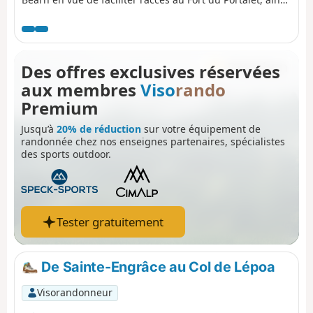
que le parcours de la haute vallée d'Aspe par les
randonneurs et pèlerins (GR®65), sont achevés et
permettent maintenant de découvrir ce site exceptionnel
dans les meilleures conditions de vue et de sécurité.
Des offres exclusives réservées
Profitons-en !
aux membres
Viso
rando
Premium
Jusqu’à
20% de réduction
sur votre équipement de
randonnée chez nos enseignes partenaires, spécialistes
des sports outdoor.
Tester gratuitement
De Sainte-Engrâce au Col de Lépoa
Visorandonneur