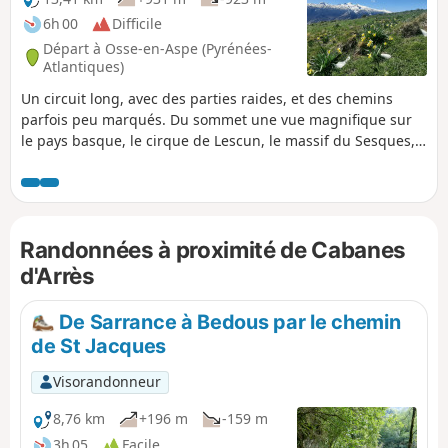
6h 00
Difficile
Départ à Osse-en-Aspe (Pyrénées-
Atlantiques)
Un circuit long, avec des parties raides, et des chemins
parfois peu marqués. Du sommet une vue magnifique sur
le pays basque, le cirque de Lescun, le massif du Sesques,
jusqu'au Pic du Midi de Bigorre.
Randonnées à proximité de Cabanes
d'Arrès
De Sarrance à Bedous par le chemin
de St Jacques
Visorandonneur
8,76 km
+196 m
-159 m
3h 05
Facile