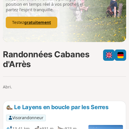
p
position en temps réel à vos proches et
partez l’esprit tranquille.
Testez
gratuitement
Randonnées Cabanes
d'Arrès
Abri.
Le Layens en boucle par les Serres
Visorandonneur
13,41 km
+931 m
-923 m