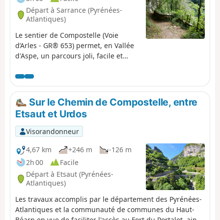
Départ à Sarrance (Pyrénées-
Atlantiques)
Le sentier de Compostelle (Voie
d’Arles - GR® 653) permet, en Vallée
d'Aspe, un parcours joli, facile et
ombragé entre gorges et vallon
lumineux. Nous ne le proposons pas
ici en boucle car le train (TER ligne
55) permet de revenir aisément à son
Sur le Chemin de Compostelle, entre
point de départ.Itinéraire faisable en
Etsaut et Urdos
toutes saisons ; éviter cependant les
périodes humides ! Avertissement
Visorandonneur
(2025) : suite aux inondations
dramatiques en vallée d'Aspe en
4,67 km
+246 m
-126 m
septembre 2024, il se peut que
2h 00
Facile
certains passages du chemin soient
Départ à Etsaut (Pyrénées-
dégradés. Se renseigner avant de
Atlantiques)
partir.
Les travaux accomplis par le département des Pyrénées-
Atlantiques et la communauté de communes du Haut-
Béarn en vue de faciliter l'accès au Fort du Portalet, ainsi