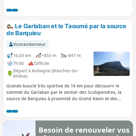
Le Garlaban et le Taoumé par la source
de Barquieu
Visorandonneur
16,03 km
+853 m
-847 m
7h 00
Difficile
Départ à Aubagne (Bouches-du-
Rhône)
Grande boucle très sportive de 16 km pour découvrir le
sommet du Garlaban par le sentier des Scolopendres, la
source de Barquieu à proximité du Grand Ravin et des
corniches du Grand Vallon, le Puit de l'Aroumi en passant
par le Puits du Murier et Baume Sourne à visiter en plein
soleil ou avec une lampe torche puissante. Enfin, le Pic du
Taoumé et la célèbre grotte du Grosibou. Retour par le Pas
Besoin de renouveler vos
du Loup vers le Col d'Aubignane.