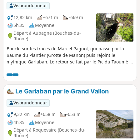
Visorandonneur
12,82 km
+671 m
-669 m
5h 35
Moyenne
Départ à Aubagne (Bouches-du-
Rhône)
Boucle sur les traces de Marcel Pagnol, qui passe par la
Baume du Plantier (Grotte de Manon) puis rejoint le
mythique Garlaban. Le retour se fait par le Pic du Taoumé et
la Grotte du Grosibou pour finir par le Vallon de Passe-
Temps.
Le Garlaban par le Grand Vallon
Visorandonneur
9,32 km
+658 m
-653 m
4h 35
Moyenne
Départ à Roquevaire (Bouches-du-
Rhône)