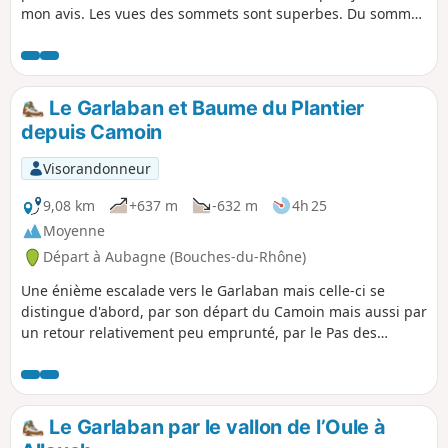
mon avis. Les vues des sommets sont superbes. Du sommet
de Grande Tête Rouge, vous pourrez voir tout Marseille de
Callelongue à l'Estaque et depuis le Garlaban, le golfe de la
Ciotat et Cassis.
Le Garlaban et Baume du Plantier
depuis Camoin
Visorandonneur
9,08 km
+637 m
-632 m
4h 25
Moyenne
Départ à Aubagne (Bouches-du-Rhône)
Une énième escalade vers le Garlaban mais celle-ci se
distingue d'abord, par son départ du Camoin mais aussi par
un retour relativement peu emprunté, par le Pas des
Quatre Fers. Jean Camoin est le nom d'un propriétaire du
15e siècle qui possédait beaucoup de terres autour du
Garlaban (d'où le nom du lieu-dit à Aubagne et du quartier
de Marseille).
Le Garlaban par le vallon de l’Oule à