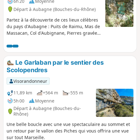
6h 20
Moyenne
Départ à Aubagne (Bouches-du-Rhône)
Partez à la découverte de ces lieux célèbres
du pays d'Aubagne : Puits de Raimu, Mas de
Massacan, Col d'Aubignane, Pierres gravées
de Louis Douard, Col et Sommet du
Garlaban, Puits du Mûrier, Baume Sourne,
Pic du Taoumé, Grotte de Grosibou, Pas du
Loup et Pierre Gravée du Berger, Jas de
Le Garlaban par le sentier des
Batisto, Tête Ronde, Barres du Saint Esprit et
Scolopendres
ruines du Village d'Aubignane du film
Regain.
Visorandonneur
11,89 km
+564 m
-555 m
5h 00
Moyenne
Départ à Aubagne (Bouches-du-
Rhône)
Une belle boucle avec une vue spectaculaire au sommet et
un retour par le vallon des Piches qui vous offrira une vue
sur tout Marseille.