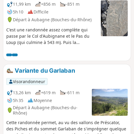
gravures dues à Louis Douard.Nota : au
11,99 km
+856 m
-851 m
parking du Puits de Raimu il y a seulement
5h 10
Difficile
une trentaine de places qui sont vite prises
Départ à Aubagne (Bouches-du-Rhône)
notamment le week-end.
C'est une randonnée assez complète qui
passe par le Col d'Aubignane et le Pas du
Loup (qui culmine à 543 m). Puis la
randonnée croise la Grotte du Grosibou, le
Pic du Taoumé ainsi que la Baume Sourne
ou Grotte des Chauves-Souris. C'est un
espace protégé et grillagé, mais il est
Variante du Garlaban
possible de la voir et de prendre des photos,
c'est très joli. La randonnée croise aussi le
Visorandonneur
Puits du Mûrier, le Col du Garlaban, la Croix
du Garlaban, les gravures sur roche de Louis
13,26 km
+619 m
-611 m
Douard (plus de 100 gravures sur roches) et
5h 35
Moyenne
enfin pour finir la Grotte du Plantier, ou la
Départ à Aubagne (Bouches-du-
Grotte du Cerf ou la Grotte de Manon.
Rhône)
Cette randonnée permet, au vu des vallons de Préscator,
des Piches et du sommet Garlaban de s'imprégner quelque