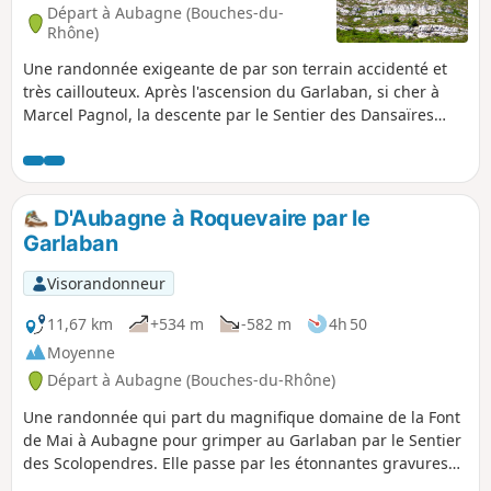
Départ à Aubagne (Bouches-du-
Rhône)
Une randonnée exigeante de par son terrain accidenté et
très caillouteux. Après l'ascension du Garlaban, si cher à
Marcel Pagnol, la descente par le Sentier des Dansaïres
dans le vallon du même nom conduit aux portes de
Roquevaire. La fin du circuit permet de côtoyer d'anciennes
restanques vénérables avant de mener à l'Écomusée de la
Font de Mai qui apporte une touche culturelle fort
D'Aubagne à Roquevaire par le
sympathique ainsi qu'une halte bienvenue à la buvette
Garlaban
ouverte à la belle saison.
Visorandonneur
11,67 km
+534 m
-582 m
4h 50
Moyenne
Départ à Aubagne (Bouches-du-Rhône)
Une randonnée qui part du magnifique domaine de la Font
de Mai à Aubagne pour grimper au Garlaban par le Sentier
des Scolopendres. Elle passe par les étonnantes gravures
rupestres de Louis Douard, culmine au sommet du