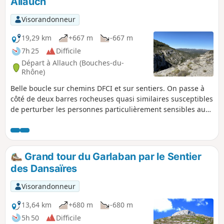
Allauch
Visorandonneur
19,29 km
+667 m
-667 m
7h 25
Difficile
Départ à Allauch (Bouches-du-
Rhône)
Belle boucle sur chemins DFCI et sur sentiers. On passe à
côté de deux barres rocheuses quasi similaires susceptibles
de perturber les personnes particulièrement sensibles au
vertige. Après le passage d’un col, l’arrière du Garlaban est
en vue… il suffit de l’atteindre ! Depuis le sommet l’a vue
englobe Marseille, Aubagne, le Cap Canaille, la Sainte-
Baume, la chaîne de l’Étoile, la Sainte-Victoire !
Grand tour du Garlaban par le Sentier
des Dansaïres
Visorandonneur
13,64 km
+680 m
-680 m
5h 50
Difficile