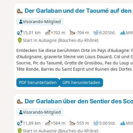
Der Garlaban und der Taoumé auf den 
Visorando-Mitglied
15,01 km
+702 m
-704 m
6:20 Std.
Mit
Start in Aubagne (Bouches-du-Rhône)
Entdecken Sie diese berühmten Orte im Pays d'Aubagne: 
d'Aubignane, gravierte Steine von Louis Douard, Col und 
Sourne, Pic du Taoumé, Grotte de Grosibou, Pas du Loup un
Tête Ronde, Barres du Saint Esprit und Ruinen des Dorfe
PDF herunterladen
GPX herunterladen
Der Garlaban über den Sentier des Sc
Visorando-Mitglied
11,89 km
+564 m
-555 m
5:00 Std.
Mit
Start in Aubagne (Bouches-du-Rhône)