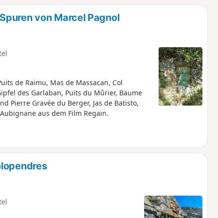
Spuren von Marcel Pagnol
tel
Puits de Raimu, Mas de Massacan, Col
Gipfel des Garlaban, Puits du Mûrier, Baume
d Pierre Gravée du Berger, Jas de Batisto,
s Aubignane aus dem Film Regain.
olopendres
tel