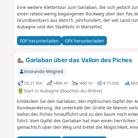
Eine weitere Klettertour zum Garlaban, die sich jedoch z
einen relativ wenig begangenen Rückweg über den Pas de
Grundbesitzers aus dem15. Jahrhundert, der viel Land r
Aubagne und des Stadtteils in Marseille).
PDF herunterladen
GPX herunterladen
Garlaban über das Vallon des Piches
Visorando-Mitglied
10,21 km
+466 m
-460 m
4:15 Std.
Mit
Start in Aubagne (Bouches-du-Rhône)
Entdecken Sie den Garlaban, den mythischen Gipfel der Au
Rundwanderung, die unterhalb der Grotte de Manon vorbe
Vallon des Piches hinaufführt und zu den kaum noch erke
führt. Vom Gipfel des Garlaban hat man einen herrlichen
gemächlich über den Weg und bietet die Möglichkeit, ein
des Pierres Gravées“ zu machen, wo sich rund hundert Gr