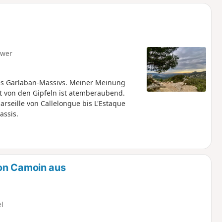
hwer
es Garlaban-Massivs. Meiner Meinung
t von den Gipfeln ist atemberaubend.
seille von Callelongue bis L'Estaque
assis.
on Camoin aus
el