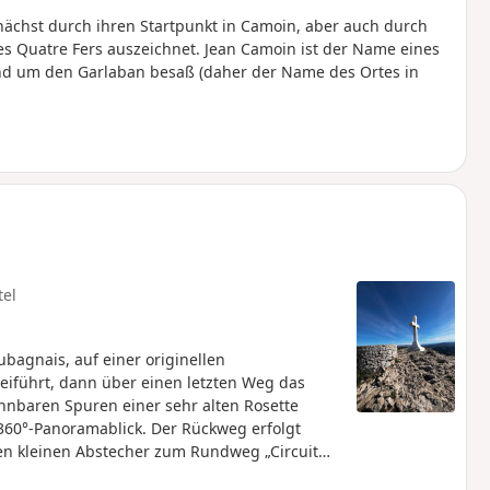
unächst durch ihren Startpunkt in Camoin, aber auch durch
s Quatre Fers auszeichnet. Jean Camoin ist der Name eines
und um den Garlaban besaß (daher der Name des Ortes in
tel
bagnais, auf einer originellen
iführt, dann über einen letzten Weg das
nnbaren Spuren einer sehr alten Rosette
 360°-Panoramablick. Der Rückweg erfolgt
en kleinen Abstecher zum Rundweg „Circuit
avuren von Louis Douard befinden.Hinweis: