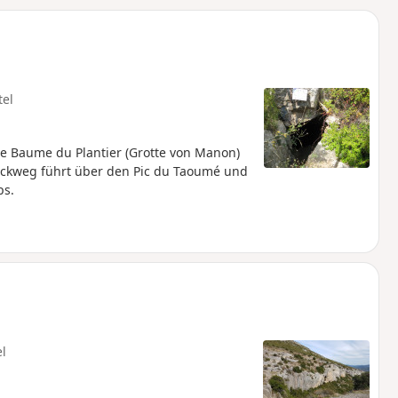
u
n
m
tel
e Baume du Plantier (Grotte von Manon)
ückweg führt über den Pic du Taoumé und
ps.
el