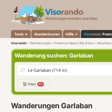
V
i
s
o
r
a
Tools
Wandertouren
Hilfe ↗
Viso
rando
Prem
n
Visorando
Wanderungen
Provence-Alpes-Côte d'Azur
Bouches-
d
o
Wanderung suchen: Garlaban
Filter
NEU
Wanderungen Garlaban