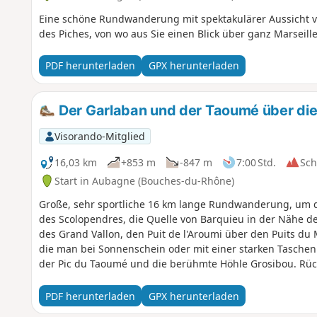
Eine schöne Rundwanderung mit spektakulärer Aussicht v
des Piches, von wo aus Sie einen Blick über ganz Marseil
PDF herunterladen
GPX herunterladen
Der Garlaban und der Taoumé über die
Visorando-Mitglied
16,03 km
+853 m
-847 m
7:00 Std.
Sc
Start in Aubagne (Bouches-du-Rhône)
Große, sehr sportliche 16 km lange Rundwanderung, um d
des Scolopendres, die Quelle von Barquieu in der Nähe d
des Grand Vallon, den Puit de l'Aroumi über den Puits d
die man bei Sonnenschein oder mit einer starken Tasche
der Pic du Taoumé und die berühmte Höhle Grosibou. Rüc
d'Aubignane.
PDF herunterladen
GPX herunterladen