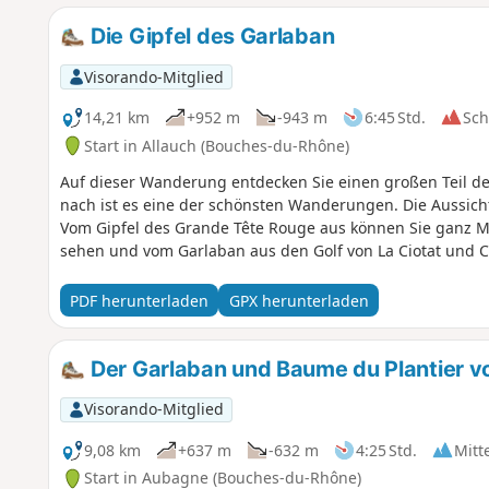
Die Gipfel des Garlaban
Visorando-Mitglied
14,21 km
+952 m
-943 m
6:45 Std.
Sc
Start in Allauch (Bouches-du-Rhône)
Auf dieser Wanderung entdecken Sie einen großen Teil d
nach ist es eine der schönsten Wanderungen. Die Aussich
Vom Gipfel des Grande Tête Rouge aus können Sie ganz Mar
sehen und vom Garlaban aus den Golf von La Ciotat und C
PDF herunterladen
GPX herunterladen
Der Garlaban und Baume du Plantier v
Visorando-Mitglied
9,08 km
+637 m
-632 m
4:25 Std.
Mitt
Start in Aubagne (Bouches-du-Rhône)