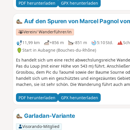
Auf dem Parkplatz am Puits de Raimu gibt es nur etwa dre
PDF herunterladen
GPX herunterladen
Wochenende schnell belegt sind.
Auf den Spuren von Marcel Pagnol vo
Verein/ Wanderführer/in
11,99 km
+856 m
-851 m
5:10 Std.
Sc
Start in Aubagne (Bouches-du-Rhône)
Es handelt sich um eine recht abwechslungsreiche Wande
Pas du Loup (mit einer Höhe von 543 m) führt. Anschließ
Grosibou, dem Pic du Taoumé sowie der Baume Sourne ode
handelt sich um ein geschütztes und eingezäuntes Gebiet
machen, sie ist sehr schön. Die Wanderung führt auch am
Croix du Garlaban, an den Felsgravuren von Louis Douard 
der Grotte du Plantier, auch bekannt als Grotte du Cerf od
PDF herunterladen
GPX herunterladen
Garladan-Variante
Visorando-Mitglied