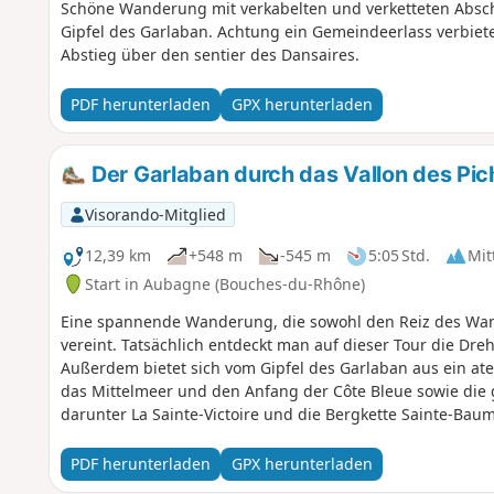
Schöne Wanderung mit verkabelten und verketteten Abschn
Gipfel des Garlaban. Achtung ein Gemeindeerlass verbiet
Abstieg über den sentier des Dansaires.
PDF herunterladen
GPX herunterladen
Der Garlaban durch das Vallon des Pic
Visorando-Mitglied
12,39 km
+548 m
-545 m
5:05 Std.
Mit
Start in Aubagne (Bouches-du-Rhône)
Eine spannende Wanderung, die sowohl den Reiz des Wande
vereint. Tatsächlich entdeckt man auf dieser Tour die Dre
Außerdem bietet sich vom Gipfel des Garlaban aus ein at
das Mittelmeer und den Anfang der Côte Bleue sowie die
darunter La Sainte-Victoire und die Bergkette Sainte-Baum
PDF herunterladen
GPX herunterladen