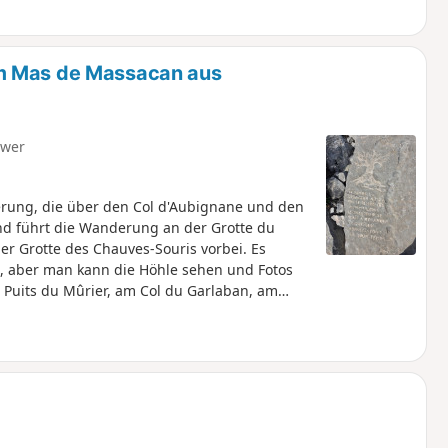
ißig Stellplätze, die insbesondere am
m Mas de Massacan aus
hwer
rung, die über den Col d'Aubignane und den
end führt die Wanderung an der Grotte du
r Grotte des Chauves-Souris vorbei. Es
, aber man kann die Höhle sehen und Fotos
 Puits du Mûrier, am Col du Garlaban, am
(über 100 Felsgravuren) und schließlich an
er Grotte de Manon, vorbei.