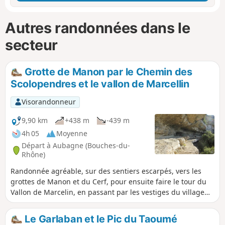
Autres randonnées dans le
secteur
Grotte de Manon par le Chemin des
Scolopendres et le vallon de Marcellin
Visorandonneur
9,90 km
+438 m
-439 m
4h 05
Moyenne
Départ à Aubagne (Bouches-du-
Rhône)
Randonnée agréable, sur des sentiers escarpés, vers les
grottes de Manon et du Cerf, pour ensuite faire le tour du
Vallon de Marcelin, en passant par les vestiges du village
d'Aubignane situé sur les crêtes des Barres Rocheuses du
Saint-Esprit. Des vues magnifiques sur Marseille, la Chaîne
Le Garlaban et le Pic du Taoumé
de l'Étoile et le Massif du Garlaban.