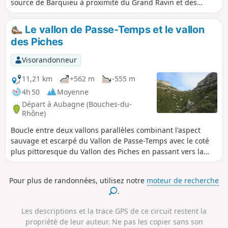
source de Barquieu à proximité du Grand Ravin et des
corniches du Grand Vallon, le Puit de l'Aroumi en passant
par le Puits du Murier et Baume Sourne à visiter en plein
Le vallon de Passe-Temps et le vallon
soleil ou avec une lampe torche puissante. Enfin, le Pic du
des Piches
Taoumé et la célèbre grotte du Grosibou. Retour par le Pas
du Loup vers le Col d'Aubignane.
Visorandonneur
11,21 km
+562 m
-555 m
4h 50
Moyenne
Départ à Aubagne (Bouches-du-
Rhône)
Boucle entre deux vallons parallèles combinant l'aspect
sauvage et escarpé du Vallon de Passe-Temps avec le coté
plus pittoresque du Vallon des Piches en passant vers la
Grotte du Plantier (ou de Manon) et la Grotte du Cerf.
Pour plus de randonnées, utilisez notre
moteur de recherche
.
Les descriptions et la trace GPS de ce circuit restent la
propriété de leur auteur. Ne pas les copier sans son