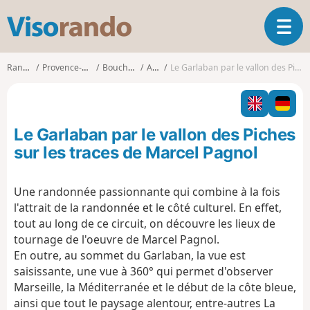
V
O
i
u
s
v
o
Randonnées
Provence-Alpes-Côte d'Azur
Bouches-du-Rhône
Aubagne
Le Garlaban par le vallon des Piches sur les traces de Marcel Pagnol
r
r
i
a
r
n
l
d
Le Garlaban par le vallon des Piches
a
o
n
sur les traces de Marcel Pagnol
a
v
Une randonnée passionnante qui combine à la fois
i
l'attrait de la randonnée et le côté culturel. En effet,
g
a
tout au long de ce circuit, on découvre les lieux de
t
tournage de l'oeuvre de Marcel Pagnol.
i
En outre, au sommet du Garlaban, la vue est
o
saisissante, une vue à 360° qui permet d'observer
n
Marseille, la Méditerranée et le début de la côte bleue,
ainsi que tout le paysage alentour, entre-autres La