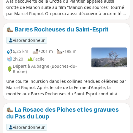
À la découverte de la Grotte du Plantier, appelée aussi
Grotte de Manon suite au film "Manon des sources" tourné
par Marcel Pagnol. On pourra aussi découvrir à proximité la
Grotte du Cerf un peu plus haut. Près du parking on peut
faire un petit détour pour voir le Puits de Raimu restauré.
Barres Rocheuses du Saint-Esprit
Quelques passages après la grotte demandent l'aide des
mains.
Visorandonneur
6,25 km
+201 m
-198 m
2h 20
Facile
Départ à Aubagne (Bouches-du-
Rhône)
Une courte incursion dans les collines rendues célèbres par
Marcel Pagnol. Après le site de la Ferme d'Angèle, la
montée aux Barres Rocheuses du Saint-Esprit conduit à
deux magnifiques belvédères d'où l'on peut admirer les
nombreux sommets maintes fois évoqués dans les œuvres
La Rosace des Piches et les gravures
de l'écrivain. Les pistes et les sentiers empruntés sont
du Pas du Loup
imprégnés de l'odeur des pins omniprésents : un grand bol
d'air aux portes d'Aubagne.
Visorandonneur