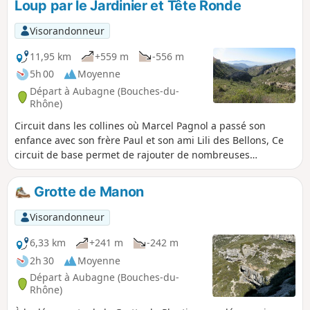
Loup par le Jardinier et Tête Ronde
Visorandonneur
11,95 km
+559 m
-556 m
5h 00
Moyenne
Départ à Aubagne (Bouches-du-
Rhône)
Circuit dans les collines où Marcel Pagnol a passé son
enfance avec son frère Paul et son ami Lili des Bellons, Ce
circuit de base permet de rajouter de nombreuses
extensions (voir le chapitre à proximité).
Grotte de Manon
Visorandonneur
6,33 km
+241 m
-242 m
2h 30
Moyenne
Départ à Aubagne (Bouches-du-
Rhône)