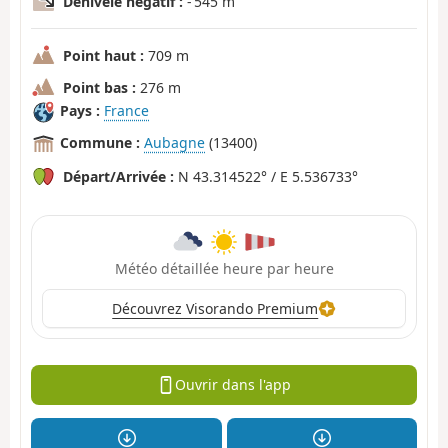
Dénivelé négatif :
- 545 m
Point haut :
709 m
Point bas :
276 m
Pays :
France
Commune :
Aubagne
(13400)
Départ/Arrivée :
N 43.314522° / E 5.536733°
Météo détaillée heure par heure
Découvrez Visorando Premium
Ouvrir dans l'app