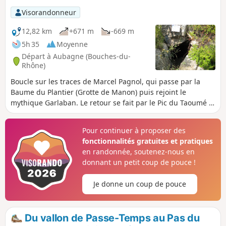
Visorandonneur
12,82 km
+671 m
-669 m
5h 35
Moyenne
Départ à Aubagne (Bouches-du-
Rhône)
Boucle sur les traces de Marcel Pagnol, qui passe par la
Baume du Plantier (Grotte de Manon) puis rejoint le
mythique Garlaban. Le retour se fait par le Pic du Taoumé et
la Grotte du Grosibou pour finir par le Vallon de Passe-
Temps.
Pour continuer à proposer des
fonctionnalités gratuites et pratiques
en randonnée, soutenez-nous en
donnant un petit coup de pouce !
Je donne un coup de pouce
Du vallon de Passe-Temps au Pas du