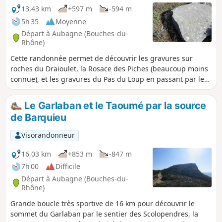
13,43 km
+597 m
-594 m
5h 35
Moyenne
Départ à Aubagne (Bouches-du-
Rhône)
Cette randonnée permet de découvrir les gravures sur
roches du Draioulet, la Rosace des Piches (beaucoup moins
connue), et les gravures du Pas du Loup en passant par le
Col du Garlaban, le Jardinier et la Tête Ronde pour revenir
par le Col d'Aubignane. De nombreuses extensions peuvent
Le Garlaban et le Taoumé par la source
êtres rajoutées sur ce circuit (voir le chapitre : à proximité).
de Barquieu
Visorandonneur
16,03 km
+853 m
-847 m
7h 00
Difficile
Départ à Aubagne (Bouches-du-
Rhône)
Grande boucle très sportive de 16 km pour découvrir le
sommet du Garlaban par le sentier des Scolopendres, la