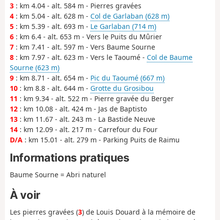
3
: km 4.04 - alt. 584 m - Pierres gravées
4
: km 5.04 - alt. 628 m -
Col de Garlaban (628 m)
5
: km 5.39 - alt. 693 m -
Le Garlaban (714 m)
6
: km 6.4 - alt. 653 m - Vers le Puits du Mûrier
7
: km 7.41 - alt. 597 m - Vers Baume Sourne
8
: km 7.97 - alt. 623 m - Vers le Taoumé -
Col de Baume
Sourne (623 m)
9
: km 8.71 - alt. 654 m -
Pic du Taoumé (667 m)
10
: km 8.8 - alt. 644 m -
Grotte du Grosibou
11
: km 9.34 - alt. 522 m - Pierre gravée du Berger
12
: km 10.08 - alt. 424 m - Jas de Baptisto
13
: km 11.67 - alt. 243 m - La Bastide Neuve
14
: km 12.09 - alt. 217 m - Carrefour du Four
D/A
: km 15.01 - alt. 279 m - Parking Puits de Raimu
Informations pratiques
Baume Sourne = Abri naturel
À voir
Les pierres gravées (
3
) de Louis Douard à la mémoire de