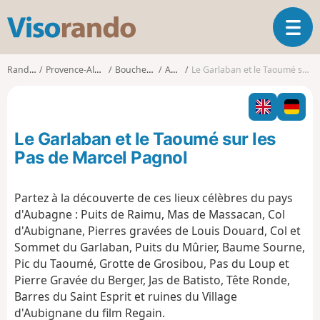
V
O
i
u
s
v
o
Randonnées
Provence-Alpes-Côte d'Azur
Bouches-du-Rhône
Aubagne
Le Garlaban et le Taoumé sur les Pas de Marcel Pagnol
r
r
i
a
r
n
l
d
Le Garlaban et le Taoumé sur les
a
o
n
Pas de Marcel Pagnol
a
v
Partez à la découverte de ces lieux célèbres du pays
i
d'Aubagne : Puits de Raimu, Mas de Massacan, Col
g
a
d'Aubignane, Pierres gravées de Louis Douard, Col et
t
Sommet du Garlaban, Puits du Mûrier, Baume Sourne,
i
Pic du Taoumé, Grotte de Grosibou, Pas du Loup et
o
Pierre Gravée du Berger, Jas de Batisto, Tête Ronde,
n
Barres du Saint Esprit et ruines du Village
d'Aubignane du film Regain.