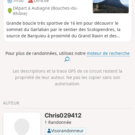
7h 00
Difficile
Départ à Aubagne (Bouches-du-
Rhône)
Grande boucle très sportive de 16 km pour découvrir le
sommet du Garlaban par le sentier des Scolopendres, la
source de Barquieu à proximité du Grand Ravin et des
corniches du Grand Vallon, le Puit de l'Aroumi en passant
par le Puits du Murier et Baume Sourne à visiter en plein
Pour plus de randonnées, utilisez notre
moteur de recherche
soleil ou avec une lampe torche puissante. Enfin, le Pic du
.
Taoumé et la célèbre grotte du Grosibou. Retour par le Pas
du Loup vers le Col d'Aubignane.
Les descriptions et la trace GPS de ce circuit restent la
propriété de leur auteur. Ne pas les copier sans son
autorisation.
AUTEUR
Chris029412
1 Randonnée
Visorandonneur