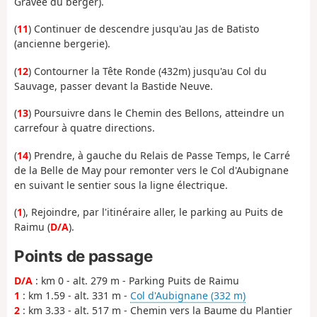
Gravée du berger).
(
11
) Continuer de descendre jusqu'au Jas de Batisto
(ancienne bergerie).
(
12
) Contourner la Tête Ronde (432m) jusqu'au Col du
Sauvage, passer devant la Bastide Neuve.
(
13
) Poursuivre dans le Chemin des Bellons, atteindre un
carrefour à quatre directions.
(
14
) Prendre, à gauche du Relais de Passe Temps, le Carré
de la Belle de May pour remonter vers le Col d'Aubignane
en suivant le sentier sous la ligne électrique.
(
1
), Rejoindre, par l'itinéraire aller, le parking au Puits de
Raimu (
D/A
).
Points de passage
D/A
: km 0 - alt. 279 m - Parking Puits de Raimu
1
: km 1.59 - alt. 331 m -
Col d'Aubignane (332 m)
2
: km 3.33 - alt. 517 m - Chemin vers la Baume du Plantier