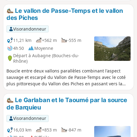
durant son enfance. Cet itinéraire aux plusieurs sites
connus des cinéphiles, est avant tout une variante du
Le vallon de Passe-Temps et le vallon
Garlaban et se veut en aucun cas remplacer les visites
des Piches
commentées de l'office du tourisme.
Visorandonneur
11,21 km
+562 m
-555 m
4h 50
Moyenne
Départ à Aubagne (Bouches-du-
Rhône)
Boucle entre deux vallons parallèles combinant l'aspect
sauvage et escarpé du Vallon de Passe-Temps avec le coté
plus pittoresque du Vallon des Piches en passant vers la
Grotte du Plantier (ou de Manon) et la Grotte du Cerf.
Le Garlaban et le Taoumé par la source
de Barquieu
Visorandonneur
16,03 km
+853 m
-847 m