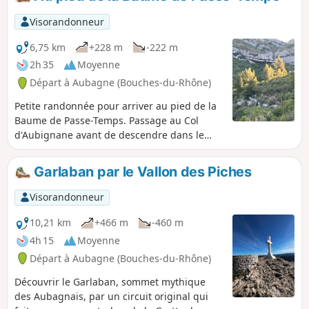
Visorandonneur
6,75 km
+228 m
-222 m
2h 35
Moyenne
Départ à Aubagne (Bouches-du-Rhône)
Petite randonnée pour arriver au pied de la
Baume de Passe-Temps. Passage au Col
d'Aubignane avant de descendre dans le
vallon de Passe-Temps. Jolie vue sur les
sommets environnants : Tête Rouge et
Garlaban par le Vallon des Piches
Taoumé.
Visorandonneur
10,21 km
+466 m
-460 m
4h 15
Moyenne
Départ à Aubagne (Bouches-du-Rhône)
Découvrir le Garlaban, sommet mythique
des Aubagnais, par un circuit original qui