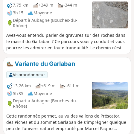
7,75 km
+349 m
-344 m
3h 15
Moyenne
Départ à Aubagne (Bouches-du-
Rhône)
Avez-vous entendu parler de gravures sur des roches dans
le massif du Garlaban ? Ce parcours vous y conduit et vous
pourrez les admirer en toute tranquillité. Le chemin n'est
pas facile mais il vous permettra d'avoir de jolies vues sur
les massifs qui vous entourent sur Marseille, et les Bellons.
Variante du Garlaban
En redescendant, vous découvrirez la Baume du Plantier
(grotte de Manon), le Vallon des Piches, la Ferme d'Angèle et
Visorandonneur
le Puits de Raimu.
13,26 km
+619 m
-611 m
5h 35
Moyenne
Départ à Aubagne (Bouches-du-
Rhône)
Cette randonnée permet, au vu des vallons de Préscator,
des Piches et du sommet Garlaban de s'imprégner quelque
peu de l'univers naturel emprunté par Marcel Pagnol