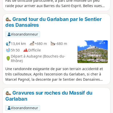
Pas de difficulté particulière, à part une montée un peu
raide pour arriver aux Barres du Saint-Esprit. Belles vues
sur les sommets environnants, Tête Touge, Escaouprès,
Taoumé, Garlaban.
Grand tour du Garlaban par le Sentier
des Dansaïres
Visorandonneur
13,64 km
+680 m
-680 m
5h 50
Difficile
Départ à Aubagne (Bouches-du-
Rhône)
Une randonnée exigeante de par son terrain accidenté et
très caillouteux. Après l'ascension du Garlaban, si cher à
Marcel Pagnol, la descente par le Sentier des Dansaïres
dans le vallon du même nom conduit aux portes de
Roquevaire. La fin du circuit permet de côtoyer d'anciennes
Gravures sur roches du Massif du
restanques vénérables avant de mener à l'Écomusée de la
Garlaban
Font de Mai qui apporte une touche culturelle fort
sympathique ainsi qu'une halte bienvenue à la buvette
Visorandonneur
ouverte à la belle saison.