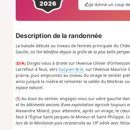
Je donne un coup d
Description de la randonnée
La balade débute au niveau de l’entrée principale du Chât
Gaulle,
où l’on bénéfice depuis la grille de la plus belle perspect
(
D/A
) Dirigez-vous à droite sur l’Avenue Olivier d’Ormesso
carrefour à feux, vers
Sucy-en-Brie
, sur l'Avenue Maurice
prairie, puis empruntez au niveau du virage le sentier p
ainsi jusqu’à la rivière et remonter la vallée du Morbras s
espace naturel
.
(
1
) Au bout du sentier, engagez-vous sur votre gauche dan
et les bâtiments anciens d’une exploitation agricole toujours en
Alexandre Milard, pour atteindre, après un virage, le cœur 
face à l’Église Saint-Jacques-le-Mineur-et Saint-Philippe.
Co
e
lors de la Révolution puis reconstruite au 19
siècle avec l’actu