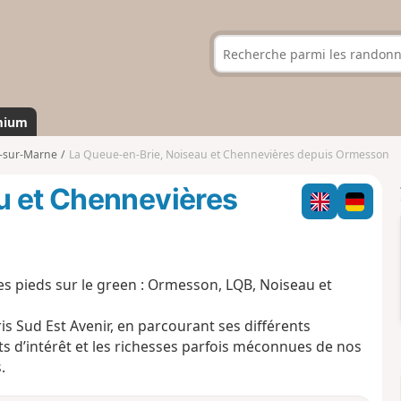
mium
-sur-Marne
La Queue-en-Brie, Noiseau et Chennevières depuis Ormesson
u et Chennevières
r, les pieds sur le green : Ormesson, LQB, Noiseau et
s Sud Est Avenir, en parcourant ses différents
ts d’intérêt et les richesses parfois méconnues de nos
.