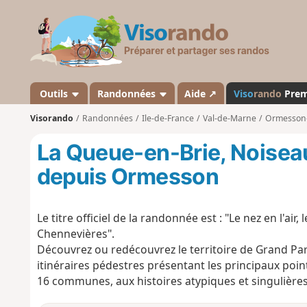
V
i
s
o
r
a
Outils
Randonnées
Aide ↗
Viso
rando
Pre
n
Visorando
Randonnées
Ile-de-France
Val-de-Marne
Ormesson
d
o
La Queue-en-Brie, Noisea
depuis Ormesson
Le titre officiel de la randonnée est : "Le nez en l'ai
Chennevières".
Découvrez ou redécouvrez le territoire de Grand Pari
itinéraires pédestres présentant les principaux poin
16 communes, aux histoires atypiques et singulières