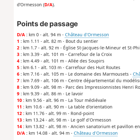
d’Ormesson (
D/A
).
Points de passage
D/A
: km 0 - alt. 94 m -
Château d'Ormesson
1
: km 1.11 - alt. 82 m - Bout du sentier
2
: km 1.7 - alt. 92 m - Église St-Jacques-le-Mineur et St-Ph
3
: km 3.39 - alt. 101 m - Carrefour de la Croix
4
: km 4.49 - alt. 101 m - Allée des Soupirs
5
: km 6.1 - alt. 103 m - Carrefour des Huit Routes
6
: km 7.16 - alt. 105 m - Le domaine des Marmousets -
Ch
7
: km 7.69 - alt. 106 m - Centre départemental du modéli
8
: km 9.09 - alt. 98 m - Parc des Impressionnistes Henri R
9
: km 9.39 - alt. 86 m - Le lavoir
10
: km 9.56 - alt. 96 m - La Tour médiévale
11
: km 10.6 - alt. 90 m - La table d'orientation
12
: km 11.76 - alt. 99 m - Rond-point
13
: km 13.24 - alt. 98 m - Le golf d'Ormesson
14
: km 13.82 - alt. 98 m - Ancien sanatorium et pavillon en
D/A
: km 14.08 - alt. 94 m -
Château d'Ormesson