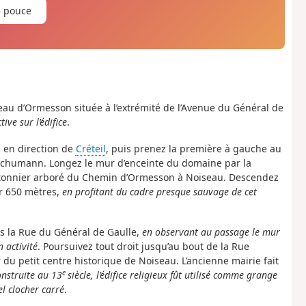
e pouce
eau d’Ormesson située à l’extrémité de l’Avenue du Général de
ive sur l’édifice
.
n en direction de
Créteil
, puis prenez la première à gauche au
 Schumann. Longez le mur d’enceinte du domaine par la
iétonnier arboré du Chemin d’Ormesson à Noiseau. Descendez
ur 650 mètres,
en profitant du cadre presque sauvage de cet
s la Rue du Général de Gaulle,
en observant au passage le mur
 activité
. Poursuivez tout droit jusqu’au bout de la Rue
du petit centre historique de Noiseau. L’ancienne mairie fait
e
nstruite au 13
siècle, l’édifice religieux fût utilisé comme grange
el clocher carré
.