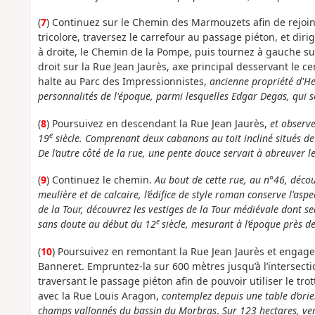
(
7
) Continuez sur le Chemin des Marmouzets afin de rejoin
tricolore, traversez le carrefour au passage piéton, et di
à droite, le Chemin de la Pompe, puis tournez à gauche s
droit sur la Rue Jean Jaurès, axe principal desservant le c
halte au Parc des Impressionnistes,
ancienne propriété d'He
personnalités de l'époque, parmi lesquelles Edgar Degas, qui s
(
8
) Poursuivez en descendant la Rue Jean Jaurès,
et observ
e
19
siècle.
Comprenant deux cabanons au toit incliné situés de p
De l’autre côté de la rue, une pente douce servait à abreuver le
(
9
) Continuez le chemin.
Au bout de cette rue, au n°46, découv
meulière et de calcaire, l’édifice de style roman conserve l'aspe
de la Tour, découvrez les vestiges de la Tour médiévale dont s
e
sans doute au début du 12
siècle, mesurant à l’époque près d
(
10
) Poursuivez en remontant la Rue Jean Jaurès et engag
Banneret. Empruntez-la sur 600 mètres jusqu’à l’intersecti
traversant le passage piéton afin de pouvoir utiliser le tro
avec la Rue Louis Aragon,
contemplez depuis une table d’ori
champs vallonnés du bassin du Morbras
.
Sur 123 hectares, ver