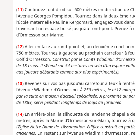
(
11
) Continuez tout droit sur 600 mètres en direction de C
l’Avenue Georges Pompidou. Tournez dans la deuxième rue à
l’École maternelle Pauline Kergomard, engagez-vous dans l’
traversant un espace boisé jusqu’au rond-point. Prenez à 
d’Ormesson-sur-Marne.
(
12
) Aller en face au rond-point et, au deuxième rond-point
750 mètres. Tournez à gauche au prochain carrefour à feu
Golf d'Ormesson
.
Construit par le Comte Wladimir d’Ormesson
de 18 trous, il s’étend sur 54 hectares au sein d’un espace vall
aux joueurs débutants comme aux plus expérimentés).
(
13
) Revenez sur vos pas jusqu’au carrefour à feux à l’ent
l’Avenue Wladimir d’Ormesson.
À 250 mètres, le n°12 marqua
par la suite en maison d’accueil spécialisée.
À proximité du port
de 1889, servi pendant longtemps de logis au jardinier.
(
14
) En arrière-plan, la silhouette de l’ancienne chapelle de
mètres, après la Mairie d’Ormesson-sur-Marn, tournez à ga
l’Église Notre-Dame-de- l’Assomption, édifice construit en parti
anciennes
. En restant sur l’Avenue Wladimir d’Ormesson, re