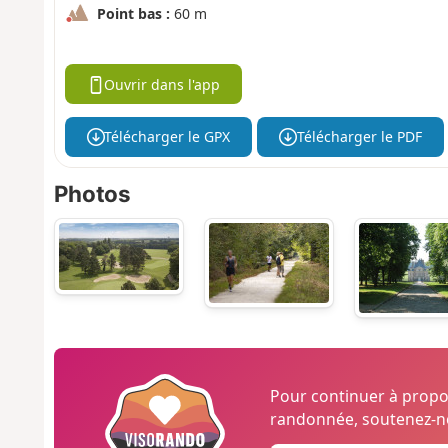
Point bas :
60 m
Ouvrir dans l'app
Télécharger le GPX
Télécharger le PDF
Photos
Pour continuer à prop
randonnée, soutenez-no