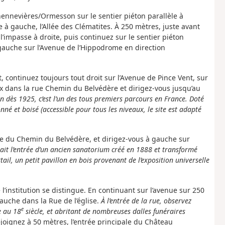
hennevières/Ormesson sur le sentier piéton parallèle à
 gauche, l’Allée des Clématites. À 250 mètres, juste avant
impasse à droite, puis continuez sur le sentier piéton
gauche sur l’Avenue de l’Hippodrome en direction
, continuez toujours tout droit sur l’Avenue de Pince Vent, sur
x dans la rue Chemin du Belvédère et dirigez-vous jusqu’au
 dès 1925, c’est l’un des tous premiers parcours en France. Doté
onné et boisé (accessible pour tous les niveaux, le site est adapté
rée du Chemin du Belvédère, et dirigez-vous à gauche sur
it l’entrée d’un ancien sanatorium créé en 1888 et transformé
ail, un petit pavillon en bois provenant de l’exposition universelle
 l’institution se distingue. En continuant sur l’avenue sur 250
uche dans la Rue de l’église.
À l’entrée de la rue, observez
e
e au 18
siècle, et abritant de nombreuses dalles funéraires
joignez à 50 mètres, l’entrée principale du Château