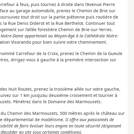
arrefour à feux, puis tournez à droite dans l’Avenue Pierre
 face au garage automobile, prenez le Chemin de Brie sur
oursuivez tout droit sur la partie piétonne puis routière de
c la Rue Denis Diderot et la Rue Berthelot. Continuer tout
gement sur l’allée forestière Chemin de Brie-sur-Yerres.
 de Notre-Dame appartenait au Moyen-âge à la Cathédrale Notre-
lication Visorando pour bien suivre votre cheminement.
 nommé Carrefour de la Croix, prenez le Chemin de la Gueule
res, dirigez-vous à gauche à la première intersection sur
des Huit Routes, prenez la troisième allée sur votre gauche,
rsuivez sur 1 km jusqu’au deuxième croisement et tourner à
ouzets. Pénétrez dans le Domaine des Marmousets.
ale du Chemin des Marmouzets, 500 mètres après le château sur
tre départemental de modélisme. I
l offre aux passionnés de
bilité de faire évoluer leurs engins en toute sécurité
(
d
isposant
 d’accéder au site sous certaines conditions).