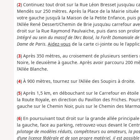
(
2
) Continuez tout droit sur la Rue Léon Bresset jusqu’au c
Mendès sur 250 mètres. Après la Place de la Mairie située
votre gauche jusqu’à la Maison de la Petite Enfance, puis p
l’Allée René Dessert/Chemin de Brie jusqu’au carrefour ave
droit sur la Rue Raymond Paulvaiche, puis dans son prolon
Intégré au sein du massif de l’Arc Boisé, la Forêt Domaniale
Dame de Paris
.
Aidez-vous
de la carte ci-jointe ou le l'app
(
3
) Après 350 mètres, au croisement de plusieurs sentiers
Noire, le deuxième à gauche. Après avoir parcouru 200 mèt
l’Allée Blanche.
(
4
) À 900 mètres, tournez sur l’Allée des Soupirs à droite.
(
5
) Après 1,5 km, en débouchant sur le Carrefour en étoile 
la Route Royale, en direction du Pavillon des Friches. Pou
gauche sur le Chemin Noir, puis sur le Chemin des Marm
(
6
) En poursuivant tout droit sur la grande allée princip
la gauche, face au parking, retrouvez-vous devant le Cen
pilotage de modèles réduits, compétiteurs ou amateurs, la possi
d’une licence fédérale et de son propre matériel, il est possible