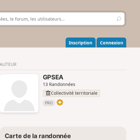
R
e
c
h
e
Inscription
Connexion
r
c
h
AUTEUR
e
r
GPSEA
13 Randonnées
Collectivité territoriale
PRO
Carte de la randonnée