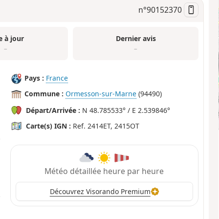
n°
90152370
e à jour
Dernier avis
–
–
Pays :
France
Commune :
Ormesson-sur-Marne
(94490)
Départ/Arrivée :
N 48.785533° / E 2.539846°
Carte(s) IGN :
Ref. 2414ET, 2415OT
Météo détaillée heure par heure
Découvrez Visorando Premium