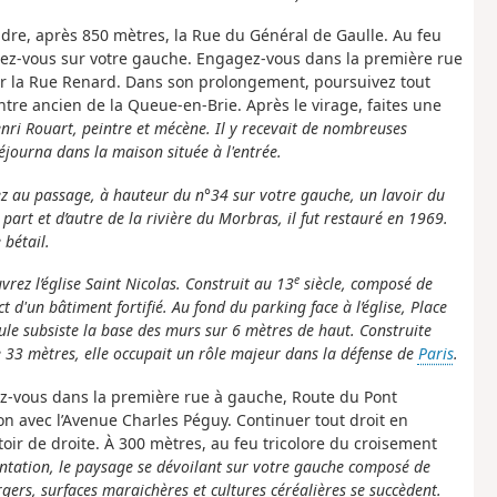
dre, après 850 mètres, la Rue du Général de Gaulle. Au feu
rigez-vous sur votre gauche. Engagez-vous dans la première rue
ur la Rue Renard. Dans son prolongement, poursuivez tout
entre ancien de la Queue-en-Brie. Après le virage, faites une
nri Rouart, peintre et mécène. Il y recevait de nombreuses
éjourna dans la maison située à l'entrée.
ez au passage, à hauteur du n°34 sur votre gauche, un lavoir du
art et d’autre de la rivière du Morbras, il fut restauré en 1969.
 bétail.
e
rez l’église Saint Nicolas. Construit au 13
siècle, composé de
ct d'un bâtiment fortifié. Au fond du parking face à l’église, Place
eule subsiste la base des murs sur 6 mètres de haut.
Construite
e 33 mètres, elle occupait un rôle majeur dans la défense de
Paris
.
ez-vous dans la première rue à gauche, Route du Pont
on avec l’Avenue Charles Péguy. Continuer tout droit en
ttoir de droite. À 300 mètres, au feu tricolore du croisement
entation, le paysage se dévoilant sur votre gauche composé de
gers, surfaces maraichères et cultures céréalières se succèdent.