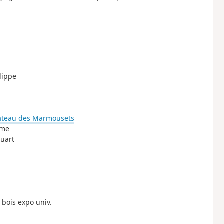
ilippe
âteau des Marmousets
sme
ouart
 bois expo univ.