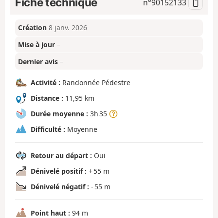
Fiche technique
n°
90152133
Création
8 janv. 2026
Mise à jour
–
Dernier avis
–
Activité :
Randonnée Pédestre
Distance :
11,95 km
Durée moyenne :
3h 35
Difficulté :
Moyenne
Retour au départ :
Oui
Dénivelé positif :
+ 55 m
Dénivelé négatif :
- 55 m
Point haut :
94 m