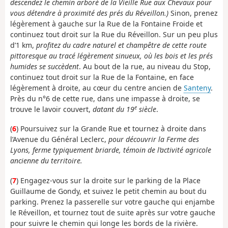
descendez le chemin arboré de la Vieille Rue aux Chevaux pour
vous détendre à proximité des prés du Réveillon.)
Sinon, prenez
légèrement à gauche sur la Rue de la Fontaine Froide et
continuez tout droit sur la Rue du Réveillon. Sur un peu plus
d’1 km,
profitez du cadre naturel et champêtre de cette route
pittoresque au tracé légèrement sinueux, où les bois et les prés
humides se succèdent
. Au bout de la rue, au niveau du Stop,
continuez tout droit sur la Rue de la Fontaine, en face
légèrement à droite, au cœur du centre ancien de
Santeny
.
Près du n°6 de cette rue, dans une impasse à droite, se
e
trouve le lavoir couvert,
datant du 19
siècle
.
(
6
) Poursuivez sur la Grande Rue et tournez à droite dans
l’Avenue du Général Leclerc,
pour découvrir la Ferme des
Lyons, ferme typiquement briarde, témoin de l’activité agricole
ancienne du territoire.
(
7
) Engagez-vous sur la droite sur le parking de la Place
Guillaume de Gondy, et suivez le petit chemin au bout du
parking. Prenez la passerelle sur votre gauche qui enjambe
le Réveillon, et tournez tout de suite après sur votre gauche
pour suivre le chemin qui longe les bords de la rivière.