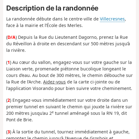
Description de la randonnée
La randonnée débute dans le centre-ville de
Villecresnes
,
face à la mairie et l’École des Merles.
(
D/A
) Depuis la Rue du Lieutenant Dagorno, prenez la Rue
du Réveillon à droite en descendant sur 500 mètres jusqu’à
la rivière.
(
1
) Au cœur du vallon, engagez-vous sur votre gauche sur la
Liaison verte, promenade piétonne bucolique longeant le
cours d’eau. Au bout de 300 mètres, le chemin débouche sur
la Rue de l’Arche.
Aidez-vous
de la carte ci-jointe ou de
l'application Visorando pour bien suivre votre cheminement.
(
2
) Engagez-vous immédiatement sur votre droite dans un
premier tunnel en suivant le chemin qui jouxte la rivière sur
e
200 mètres jusqu’au 2
tunnel aménagé sous la RN 19, dit
Pont de Brie.
(
3
) À la sortie du tunnel, tournez immédiatement à gauche,
remontez le chemin jusqu’à l’Avenue de Grosbois et