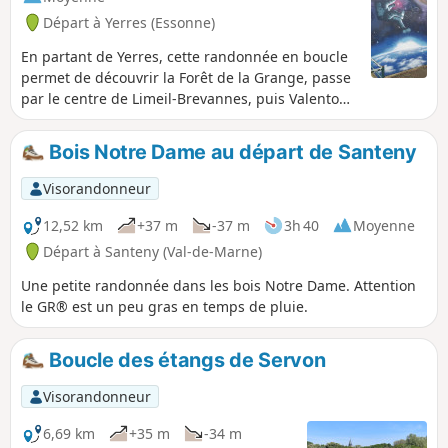
Départ à Yerres (Essonne)
En partant de Yerres, cette randonnée en boucle
permet de découvrir la Forêt de la Grange, passe
par le centre de Limeil-Brevannes, puis Valenton.
Le retour se fait en empruntant, en grande
partie, la "Végétale": voie verte qui passe sous le
Bois Notre Dame au départ de Santeny
téléphérique C1 reliant Villeneuve-Saint-Georges
à Créteil.
Visorandonneur
12,52 km
+37 m
-37 m
3h 40
Moyenne
Départ à Santeny (Val-de-Marne)
Une petite randonnée dans les bois Notre Dame. Attention
le GR® est un peu gras en temps de pluie.
Boucle des étangs de Servon
Visorandonneur
6,69 km
+35 m
-34 m