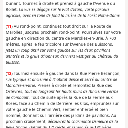
Dunant. Tournez à droite et prenez à gauche l’Avenue du
Rollet.
La vue se dégage sur le Plat d’Etain, vaste parcelle
agricole, avec en toile de fond la lisière de la Forêt Notre-Dame.
(
11
) Au rond-point, continuez tout droit sur la Route de
Marolles jusqu’au prochain rond-point. Poursuivez sur votre
gauche en direction du centre de Marolles-en-Brie. À 700
mètres, après le feu tricolore sur l’Avenue des Buissons,
jetez un coup d’œil sur votre gauche sur les deux pavillons
d’entrée et la grille d’honneur, derniers vestiges du Château du
Buisson.
(
12
) Tournez ensuite à gauche dans la Rue Pierre Bezançon,
rue typique et ancienne à l’habitat dense et serré du centre de
Marolles-en-Brie.
Prenez à droite et remontez la Rue des
Orfèvres,
tout en longeant les hauts murs de l’ancienne Ferme
de Combault
. Tout de suite après la Rue de la Ferme aux
Roses, face au Chemin de Derrière les Clos, empruntez sur
votre gauche le Chemin Vert, sentier enherbé et bien
nommé, donnant sur l’arrière des jardins de pavillons. Au
prochain croisement,
découvrez la charmante Demeure de la
e
e
Belle Image.
Datant du 17
siècle, et remaniée au
18
siècle