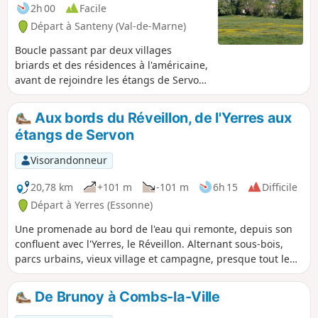
2h 00
Facile
Départ à Santeny (Val-de-Marne)
Boucle passant par deux villages
briards et des résidences à l'américaine,
avant de rejoindre les étangs de Servon,
lieu propice à de pique-nique. Le
paysage est très varié : bois, champs,
Aux bords du Réveillon, de l'Yerres aux
centre hippique et rivière jalonnent le
étangs de Servon
circuit.
Visorandonneur
20,78 km
+101 m
-101 m
6h 15
Difficile
Départ à Yerres (Essonne)
Une promenade au bord de l'eau qui remonte, depuis son
confluent avec l'Yerres, le Réveillon. Alternant sous-bois,
parcs urbains, vieux village et campagne, presque tout le
circuit se fait avec le Réveillon à portée de vue.
De Brunoy à Combs-la-Ville