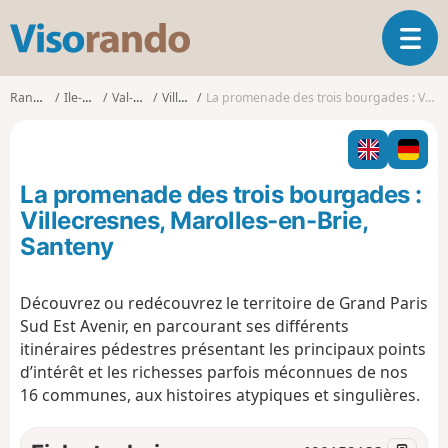
V
O
i
u
s
v
o
Randonnées
Ile-de-France
Val-de-Marne
Villecresnes
La promenade des trois bourgades : Villecresnes, Marolles-en-Brie, Santeny
r
r
i
a
r
n
l
d
La promenade des trois bourgades :
a
o
n
Villecresnes, Marolles-en-Brie,
a
Santeny
v
i
g
Découvrez ou redécouvrez le territoire de Grand Paris
a
Sud Est Avenir, en parcourant ses différents
t
itinéraires pédestres présentant les principaux points
i
d’intérêt et les richesses parfois méconnues de nos
o
16 communes, aux histoires atypiques et singulières.
n