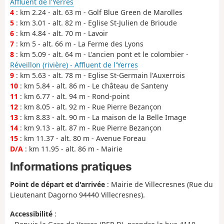
Affluent de l'Yerres
4
: km 2.24 - alt. 63 m - Golf Blue Green de Marolles
5
: km 3.01 - alt. 82 m - Eglise St-Julien de Brioude
6
: km 4.84 - alt. 70 m - Lavoir
7
: km 5 - alt. 66 m - La Ferme des Lyons
8
: km 5.09 - alt. 64 m - L'ancien pont et le colombier -
Réveillon (rivière) - Affluent de l'Yerres
9
: km 5.63 - alt. 78 m - Eglise St-Germain l'Auxerrois
10
: km 5.84 - alt. 86 m - Le château de Santeny
11
: km 6.77 - alt. 94 m - Rond-point
12
: km 8.05 - alt. 92 m - Rue Pierre Bezançon
13
: km 8.83 - alt. 90 m - La maison de la Belle Image
14
: km 9.13 - alt. 87 m - Rue Pierre Bezançon
15
: km 11.37 - alt. 80 m - Avenue Foreau
D/A
: km 11.95 - alt. 86 m - Mairie
Informations pratiques
Point de départ et d'arrivée
: Mairie de Villecresnes (Rue du
Lieutenant Dagorno 94440 Villecresnes).
Accessibilité
: