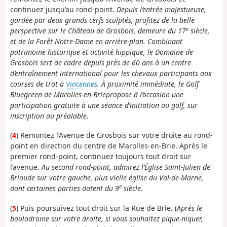
continuez jusqu’au rond-point.
Depuis l’entrée majestueuse,
gardée par deux grands cerfs sculptés, profitez de la belle
e
perspective sur le Château de Grosbois,
demeure du 17
siècle,
et de la Forêt Notre-Dame en arrière-plan. Combinant
patrimoine historique et activité hippique, le Domaine de
Grosbois sert de cadre depuis près de 60 ans à un centre
d’entraînement international pour les chevaux participants aux
courses de trot à
Vincennes
. À proximité immédiate, le Golf
Bluegreen de Marolles-en-Briepropose à l’occasion une
participation gratuite à une séance d’initiation au golf, sur
inscription au préalable.
(
4
) Remontez l’Avenue de Grosbois sur votre droite au rond-
point en direction du centre de Marolles-en-Brie. Après le
premier rond-point, continuez toujours tout droit sur
l’avenue.
Au second rond-point, admirez l’Église Saint-Julien de
Brioude sur votre gauche,
plus vielle église du Val-de-Marne,
e
dont certaines parties datent du 9
siècle.
(
5
) Puis poursuivez tout droit sur la Rue de Brie. (
Après le
boulodrome sur votre droite, si vous souhaitez pique-niquer,