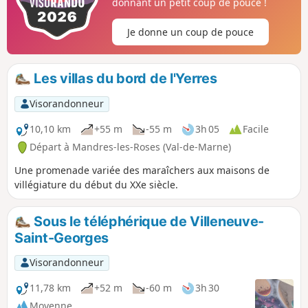
donnant un petit coup de pouce !
Je donne un coup de pouce
Les villas du bord de l'Yerres
Visorandonneur
10,10 km
+55 m
-55 m
3h 05
Facile
Départ à Mandres-les-Roses (Val-de-Marne)
Une promenade variée des maraîchers aux maisons de
villégiature du début du XXe siècle.
Sous le téléphérique de Villeneuve-
Saint-Georges
Visorandonneur
11,78 km
+52 m
-60 m
3h 30
Moyenne