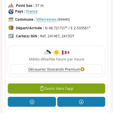
Point bas :
57 m
Pays :
France
Commune :
Villecresnes
(94440)
Départ/Arrivée :
N 48.721727° / E 2.533561°
Carte(s) IGN :
Ref. 2414ET, 2415OT
Météo détaillée heure par heure
Découvrez Visorando Premium
Ouvrir dans l'app