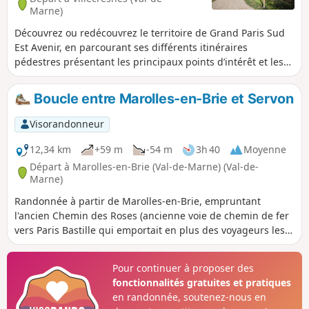
Marne)
Découvrez ou redécouvrez le territoire de Grand Paris Sud
Est Avenir, en parcourant ses différents itinéraires
pédestres présentant les principaux points d’intérêt et les
richesses parfois méconnues de nos 16 communes, aux
histoires atypiques et singulières.
Boucle entre Marolles-en-Brie et Servon
Visorandonneur
12,34 km
+59 m
-54 m
3h 40
Moyenne
Départ à Marolles-en-Brie (Val-de-Marne) (Val-de-
Marne)
Randonnée à partir de Marolles-en-Brie, empruntant
l'ancien Chemin des Roses (ancienne voie de chemin de fer
vers Paris Bastille qui emportait en plus des voyageurs les
roses pour les Halles). Découverte de Servon, son église et
son château (au XVIe siècle Anne Boleyn y aurait vécu chez
Pour continuer à proposer des
sa tante).
fonctionnalités gratuites et pratiques
en randonnée, soutenez-nous en