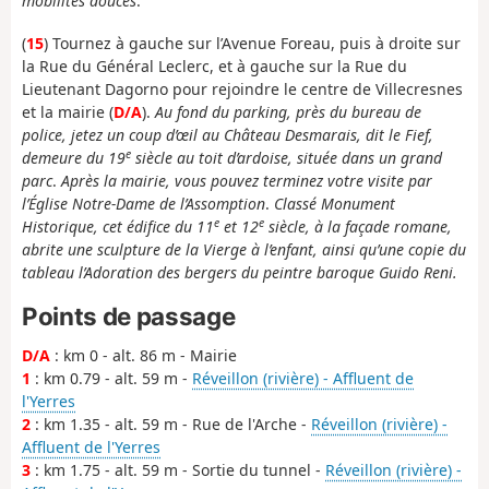
mobilités douces
.
(
15
) Tournez à gauche sur l’Avenue Foreau, puis à droite sur
la Rue du Général Leclerc, et à gauche sur la Rue du
Lieutenant Dagorno pour rejoindre le centre de Villecresnes
et la mairie (
D/A
).
Au fond du parking, près du bureau de
police, jetez un coup d’œil au Château Desmarais, dit le Fief,
e
demeure du 19
siècle au toit d’ardoise, située dans un grand
parc
.
Après la mairie, vous pouvez terminez votre visite par
l’Église Notre-Dame de l’Assomption
.
Classé Monument
e
e
Historique, cet édifice du 11
et 12
siècle, à la façade romane,
abrite une sculpture de la Vierge à l’enfant, ainsi qu’une copie du
tableau l’Adoration des bergers du peintre baroque Guido Reni.
Points de passage
D/A
: km 0 - alt. 86 m - Mairie
1
: km 0.79 - alt. 59 m -
Réveillon (rivière) - Affluent de
l'Yerres
2
: km 1.35 - alt. 59 m - Rue de l'Arche -
Réveillon (rivière) -
Affluent de l'Yerres
3
: km 1.75 - alt. 59 m - Sortie du tunnel -
Réveillon (rivière) -