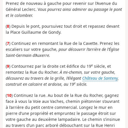
Prenez de nouveau à gauche pour revenir sur l’Avenue du
Général Leclerc. V
ous pourrez ainsi admirer au passage le pont
et le colombier.
(
8
) Depuis le pont, poursuivez tout droit et repassez devant
la Place Guillaume de Gondy.
(
7
) Continuez en remontant la Rue de la Cavette. Prenez les
escaliers sur votre gauche,
pour découvrir l’arrière de l’Église
Saint-Germain d’Auxerre.
e
(
9
) Contournez par la droite cet édifice du 19
siècle, et
remontez la Rue du Rocher.
À mi-chemin, sur votre gauche,
découvrez au travers de la grille, l’élégant
Château de Santeny
,
e
construit en calcaire et ardoise, au 19
siècle.
(
10
) Continuez la rue. Au bout de la Rue du Rocher, gagnez
face à vous la Voie aux Vaches, chemin piétonnier s’ouvrant
à l’arrière du petit centre commercial. Longez le mur en
pierre d’une propriété et empruntez le passage étroit sur
votre gauche au deuxième lampadaire. Le chemin s’insinue
au travers d’un parc arboré débouchant sur la Rue Henri