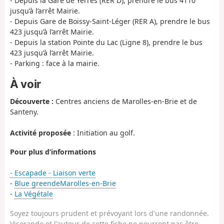
- Depuis la Gare de Yerres (RER D), prendre le bus 4110
jusqu’à l’arrêt Mairie.
- Depuis Gare de Boissy-Saint-Léger (RER A), prendre le bus
423 jusqu’à l’arrêt Mairie.
- Depuis la station Pointe du Lac (Ligne 8), prendre le bus
423 jusqu’à l’arrêt Mairie.
- Parking : face à la mairie.
À voir
Découverte :
Centres anciens de Marolles-en-Brie et de
Santeny.
Activité proposée
: Initiation au golf.
Pour plus d’informations
- Escapade - Liaison verte
-
Blue greendeMarolles-en-Brie
-
La Végétale
Soyez toujours prudent et prévoyant lors d'une randonnée.
Visorando et l'auteur de cette fiche ne pourront pas être