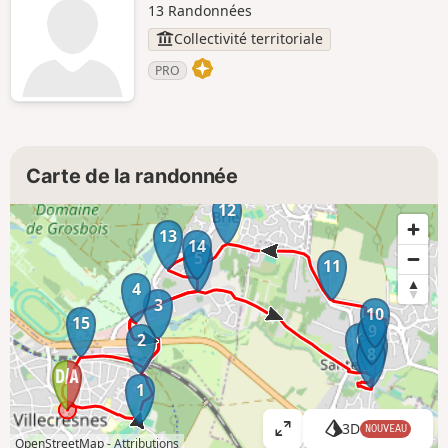
13 Randonnées
Collectivité territoriale
PRO
Carte de la randonnée
12
13
14
5
11
4
3
10
15
9
6
2
7
8
1
3D
NOUVEAU
A
OpenStreetMap -
Attributions