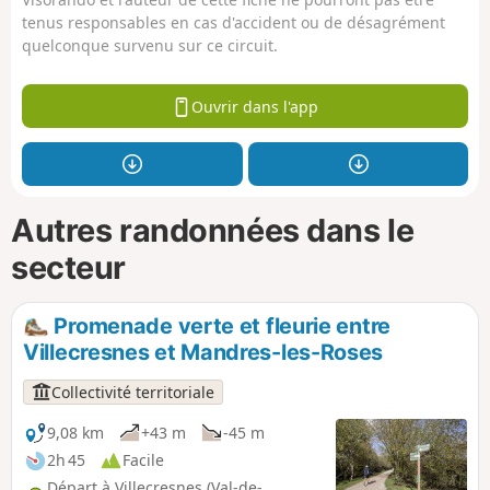
tenus responsables en cas d'accident ou de désagrément
quelconque survenu sur ce circuit.
Ouvrir dans l'app
Autres randonnées dans le
secteur
Promenade verte et fleurie entre
Villecresnes et Mandres-les-Roses
Collectivité territoriale
9,08 km
+43 m
-45 m
2h 45
Facile
Départ à Villecresnes (Val-de-