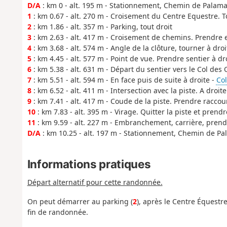
D/A
: km 0 - alt. 195 m - Stationnement, Chemin de Palam
1
: km 0.67 - alt. 270 m - Croisement du Centre Equestre. To
2
: km 1.86 - alt. 357 m - Parking, tout droit
3
: km 2.63 - alt. 417 m - Croisement de chemins. Prendre 
4
: km 3.68 - alt. 574 m - Angle de la clôture, tourner à droi
5
: km 4.45 - alt. 577 m - Point de vue. Prendre sentier à dro
6
: km 5.38 - alt. 631 m - Départ du sentier vers le Col des
7
: km 5.51 - alt. 594 m - En face puis de suite à droite -
Col
8
: km 6.52 - alt. 411 m - Intersection avec la piste. A droite
9
: km 7.41 - alt. 417 m - Coude de la piste. Prendre raccou
10
: km 7.83 - alt. 395 m - Virage. Quitter la piste et prendr
11
: km 9.59 - alt. 227 m - Embranchement, carrière, prend
D/A
: km 10.25 - alt. 197 m - Stationnement, Chemin de Pa
Informations pratiques
Départ alternatif pour cette randonnée.
On peut démarrer au parking (
2
), après le Centre Équestr
fin de randonnée.