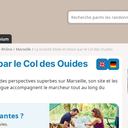
mium
u-Rhône
Marseille
La Grande Etoile et retour par le Col des Ouides
 par le Col des Ouides
des perspectives superbes sur Marseille, son site et les
garrigue accompagnent le marcheur tout au long du
antes ?
ies.