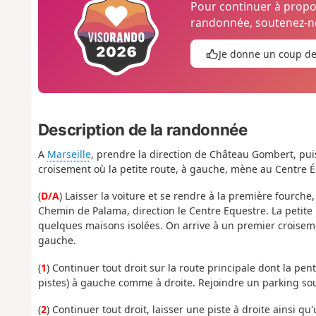
Pour continuer à prop
randonnée, soutenez-no
Je donne un coup d
Description de la randonnée
A
Marseille
, prendre la direction de Château Gombert, puis
croisement où la petite route, à gauche, mène au Centr
(
D/A
) Laisser la voiture et se rendre à la première fourch
Chemin de Palama, direction le Centre Equestre. La petite 
quelques maisons isolées. On arrive à un premier croiseme
gauche.
(
1
) Continuer tout droit sur la route principale dont la pen
pistes) à gauche comme à droite. Rejoindre un parking sou
(
2
) Continuer tout droit, laisser une piste à droite ainsi 