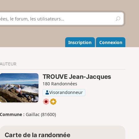
R
e
c
h
e
Inscription
Connexion
r
c
h
AUTEUR
e
r
TROUVE Jean-Jacques
180 Randonnées
Visorandonneur
Commune :
Gaillac (81600)
Carte de la randonnée