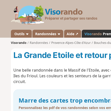
V
i
s
o
r
a
Outils
Randonnées
Aide ↗
Viso
rando
Pre
n
Visorando
Randonnées
Provence-Alpes-Côte d'Azur
Bouches-d
d
o
La Grande Etoile et retour
Une belle randonnée dans le Massif de l'Etoile, avec 
Iles du Frioul. Les couleurs et les senteurs de la 
circuit.
Marre des cartes trop encombr
Personnalisez les pdf de vos randonnées selon vos env