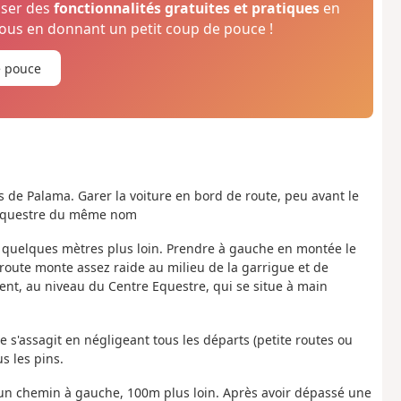
oser des
fonctionnalités gratuites et pratiques
en
us en donnant un petit coup de pouce !
e pouce
 de Palama. Garer la voiture en bord de route, peu avant le
e Équestre du même nom
e, quelques mètres plus loin. Prendre à gauche en montée le
route monte assez raide au milieu de la garrigue et de
nt, au niveau du Centre Equestre, qui se situe à main
te s'assagit en négligeant tous les départs (petite routes ou
s les pins.
qu'un chemin à gauche, 100m plus loin. Après avoir dépassé une