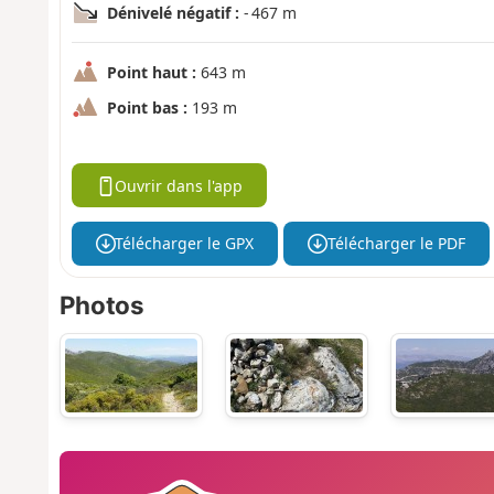
Dénivelé négatif :
- 467 m
Point haut :
643 m
Point bas :
193 m
Ouvrir dans l'app
Télécharger le GPX
Télécharger le PDF
Photos