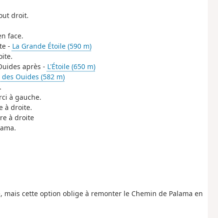
a
ut droit.
en face.
te -
La Grande Étoile (590 m)
ite.
 Ouides après -
L'Étoile (650 m)
 des Ouides (582 m)
.
rci à gauche.
e à droite.
re à droite
lama.
e, mais cette option oblige à remonter le Chemin de Palama en