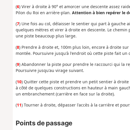
(
6
) Virer à droite à 90° et amorcer une descente assez raid
Pilon du Roi en arrière-plan.
Attention à bien repérer le d
(
7
) Une fois au col, délaisser le sentier qui part à gauche ain
quelques mètres et virer à droite en descente. Le chemin p
une piste beaucoup plus large.
(
8
) Prendre à droite et, 100m plus loin, encore à droite su
montée. Poursuivre jusqu'à l'endroit où cette piste fait un 
(
9
) Abandonner la piste pour prendre le raccourci qui la r
Poursuivre jusqu'au virage suivant.
(
10
) Quitter cette piste et prendre un petit sentier à droi
à côté de quelques constructions en hauteur à main gauch
un embranchement (carrière en face sur la droite).
(
11
) Tourner à droite, dépasser l'accès à la carrière et pour
Points de passage