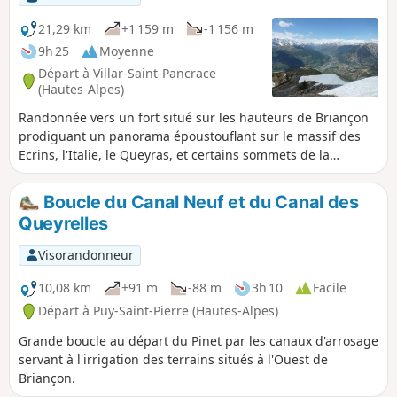
21,29 km
+1 159 m
-1 156 m
9h 25
Moyenne
Départ à Villar-Saint-Pancrace
(Hautes-Alpes)
Randonnée vers un fort situé sur les hauteurs de Briançon
prodiguant un panorama époustouflant sur le massif des
Ecrins, l'Italie, le Queyras, et certains sommets de la
Vanoise. On aperçoit également les autres forts
environnants comme celui de la Lausette, des Gondrans et
Boucle du Canal Neuf et du Canal des
de l'Infernet que la Grande Maye était censée protéger.
Queyrelles
Visorandonneur
10,08 km
+91 m
-88 m
3h 10
Facile
Départ à Puy-Saint-Pierre (Hautes-Alpes)
Grande boucle au départ du Pinet par les canaux d'arrosage
servant à l'irrigation des terrains situés à l'Ouest de
Briançon.