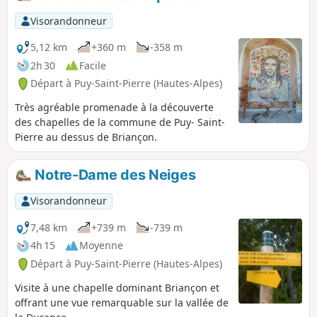
Visorandonneur
5,12 km
+360 m
-358 m
2h 30
Facile
Départ à Puy-Saint-Pierre (Hautes-Alpes)
Très agréable promenade à la découverte
des chapelles de la commune de Puy- Saint-
Pierre au dessus de Briançon.
Notre-Dame des Neiges
Visorandonneur
7,48 km
+739 m
-739 m
4h 15
Moyenne
Départ à Puy-Saint-Pierre (Hautes-Alpes)
Visite à une chapelle dominant Briançon et
offrant une vue remarquable sur la vallée de