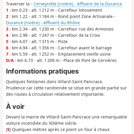
Traverser la -
Cerveyrette (rivière) - Affluent de la Durance
1
: km 0.23 - alt. 1 212 m - Carrefour lotissement
2
: km 1.22 - alt. 1 184 m - Rond point Zone Artisanale -
Durance (rivière) - Affluent du Rhône
3
: km 2.34 - alt. 1 230 m - Carrefour rue des Armoises
4
: km 2.98 - alt. 1 247 m - Carrefour de la Croix
5
: km 4.07 - alt. 1 315 m - Piste
6
: km 4.94 - alt. 1 356 m - Carrefour avant le barrage
7
: km 5.59 - alt. 1 252 m - Emplacement vieille usine
D/A
: km 6.73 - alt. 1 209 m - Place de Pont de Cervières
Informations pratiques
Quelques fontaines dans Villard-Saint-Pancrace.
Prudence car cette randonnée se situe en grande partie sur
des routes à circulation relativement importante.
À voir
Devant la mairie de Villard-Saint-Pancrace une remarquable
voiture incendiée du XIXème siècle.
(
5
) Quelques mètres après ce point un four à chaux