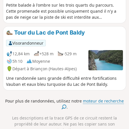
Petite balade à l'ombre sur les trois quarts du parcours.
Cette promenade est possible uniquement quand il n'y a
pas de neige car la piste de ski est interdite aux
randonneurs 30/10/2023 : le départ de la randonnée a été
modifié pour éviter une propriété privée.
Tour du Lac de Pont Baldy
Visorandonneur
12,84 km
+528 m
-529 m
5h 10
Moyenne
Départ à Briançon (Hautes-Alpes)
Une randonnée sans grande difficulté entre fortifications
Vauban et eaux bleu turquoise du Lac de Pont Baldy.
Pour plus de randonnées, utilisez notre
moteur de recherche
.
Les descriptions et la trace GPS de ce circuit restent la
propriété de leur auteur. Ne pas les copier sans son