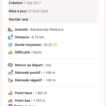
Création
1 mai 2017
Mise à jour
29 août 2020
Dernier avis
–
Activité :
Randonnée Pédestre
Distance :
6,73 km
Durée moyenne :
2h 25
Difficulté :
Facile
Retour au départ :
Oui
Dénivelé positif :
+ 168 m
Dénivelé négatif :
- 162 m
Point haut :
1 363 m
Point bas :
1 183 m
Pays :
France