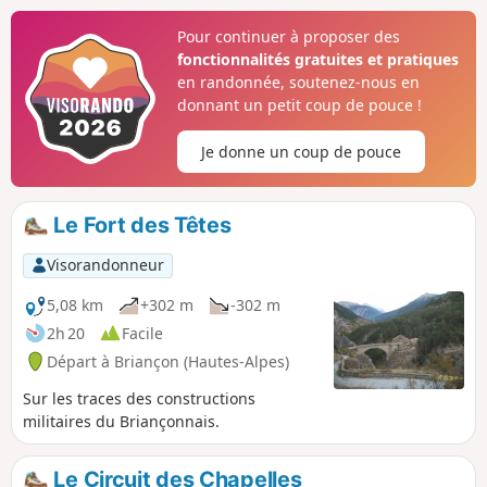
Pour continuer à proposer des
fonctionnalités gratuites et pratiques
en randonnée, soutenez-nous en
donnant un petit coup de pouce !
Je donne un coup de pouce
Le Fort des Têtes
Visorandonneur
5,08 km
+302 m
-302 m
2h 20
Facile
Départ à Briançon (Hautes-Alpes)
Sur les traces des constructions
militaires du Briançonnais.
Le Circuit des Chapelles