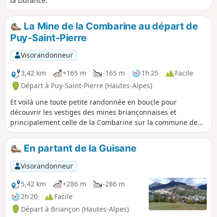
la Durance.
La Mine de la Combarine au départ de
Puy-Saint-Pierre
Visorandonneur
3,42 km
+165 m
-165 m
1h 25
Facile
Départ à Puy-Saint-Pierre (Hautes-Alpes)
Et voilà une toute petite randonnée en boucle pour
découvrir les vestiges des mines briançonnaises et
principalement celle de la Combarine sur la commune de
Puy-Saint-Pierre.
En partant de la Guisane
Visorandonneur
5,42 km
+286 m
-286 m
2h 20
Facile
Départ à Briançon (Hautes-Alpes)