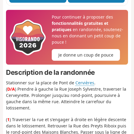
Pour continuer à proposer des
fonctionnalités gratuites et
pratiques
en randonnée, soutenez-
nous en donnant un petit coup de
pouce !
Je donne un coup de pouce
Description de la randonnée
Stationner sur la place de Pont de
Cervières
.
(
D/A
) Prendre à gauche la Rue Joseph Sylvestre, traverser la
Cerveyrette. Prolonger jusqu'au rond-point, poursuivre à
gauche dans la même rue. Atteindre le carrefour du
lotissement.
(
1
) Traverser la rue et s'engager à droite en légère descente
dans le lotissement. Retrouver la Rue des Preyts Riboix puis
le rond-point des Maisons Blanches. Passer sous la ligne de