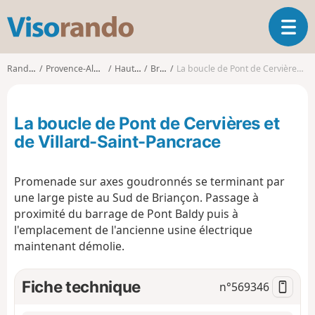
V
O
i
u
s
v
o
Randonnées
Provence-Alpes-Côte d'Azur
Hautes-Alpes
Briançon
La boucle de Pont de Cervières et de Villard-Saint-Pancrace
r
r
i
a
r
n
La boucle de Pont de Cervières et
l
d
a
de Villard-Saint-Pancrace
o
n
a
Promenade sur axes goudronnés se terminant par
v
i
une large piste au Sud de Briançon. Passage à
g
proximité du barrage de Pont Baldy puis à
a
l'emplacement de l'ancienne usine électrique
t
maintenant démolie.
i
o
Fiche technique
n
n°
569346