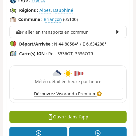
Régions :
Alpes
,
Dauphiné
Commune :
Briançon
(05100)
Y aller en transports en commun
Départ/Arrivée :
N 44.88584° / E 6.634288°
Carte(s) IGN :
Ref. 3536OT, 3536OTR
Météo détaillée heure par heure
Découvrez Visorando Premium
Ouvrir dans l'app