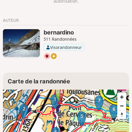
autorisation.
AUTEUR
bernardino
511 Randonnées
Visorandonneur
Carte de la randonnée
1
7
2
6
5
4