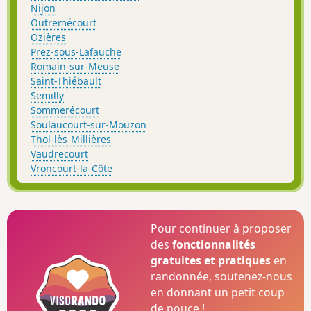
Nijon
Outremécourt
Ozières
Prez-sous-Lafauche
Romain-sur-Meuse
Saint-Thiébault
Semilly
Sommerécourt
Soulaucourt-sur-Mouzon
Thol-lès-Millières
Vaudrecourt
Vroncourt-la-Côte
Pour continuer à proposer
des
fonctionnalités
gratuites et pratiques
en
randonnée, soutenez-nous
en donnant un petit coup
de pouce !