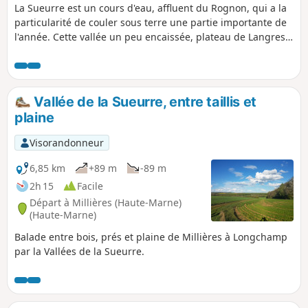
La Sueurre est un cours d'eau, affluent du Rognon, qui a la
particularité de couler sous terre une partie importante de
l'année. Cette vallée un peu encaissée, plateau de Langres
oblige, offre des paysages variés et des passages au frais.
Éviter cet itinéraire au cœur de l'hiver à moins d'avoir des
bottes, certains passages peuvent être sous l'eau.
Vallée de la Sueurre, entre taillis et
plaine
Visorandonneur
6,85 km
+89 m
-89 m
2h 15
Facile
Départ à Millières (Haute-Marne)
(Haute-Marne)
Balade entre bois, prés et plaine de Millières à Longchamp
par la Vallées de la Sueurre.