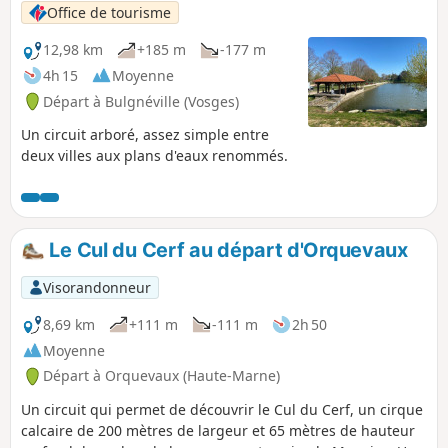
Office de tourisme
12,98 km
+185 m
-177 m
4h 15
Moyenne
Départ à Bulgnéville (Vosges)
Un circuit arboré, assez simple entre
deux villes aux plans d'eaux renommés.
Le Cul du Cerf au départ d'Orquevaux
Visorandonneur
8,69 km
+111 m
-111 m
2h 50
Moyenne
Départ à Orquevaux (Haute-Marne)
Un circuit qui permet de découvrir le Cul du Cerf, un cirque
calcaire de 200 mètres de largeur et 65 mètres de hauteur