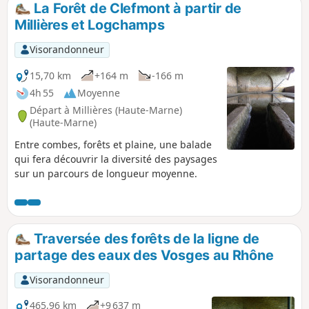
La Forêt de Clefmont à partir de
Millières et Logchamps
Visorandonneur
15,70 km
+164 m
-166 m
4h 55
Moyenne
Départ à Millières (Haute-Marne)
(Haute-Marne)
Entre combes, forêts et plaine, une balade
qui fera découvrir la diversité des paysages
sur un parcours de longueur moyenne.
Traversée des forêts de la ligne de
partage des eaux des Vosges au Rhône
Visorandonneur
465,96 km
+9 637 m