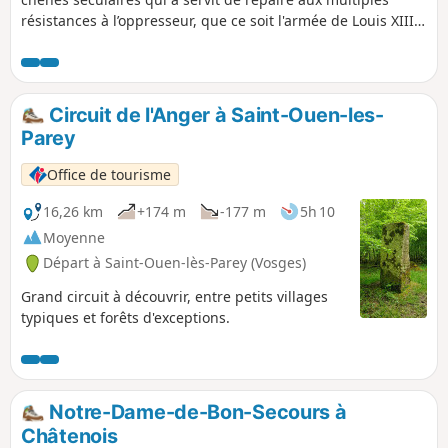
résistances à l’oppresseur, que ce soit l'armée de Louis XIII
(1634), les Prussiens (1870) ou les Allemands (1940).
Circuit de l'Anger à Saint-Ouen-les-
Parey
Office de tourisme
16,26 km
+174 m
-177 m
5h 10
Moyenne
Départ à Saint-Ouen-lès-Parey (Vosges)
Grand circuit à découvrir, entre petits villages
typiques et forêts d'exceptions.
Notre-Dame-de-Bon-Secours à
Châtenois