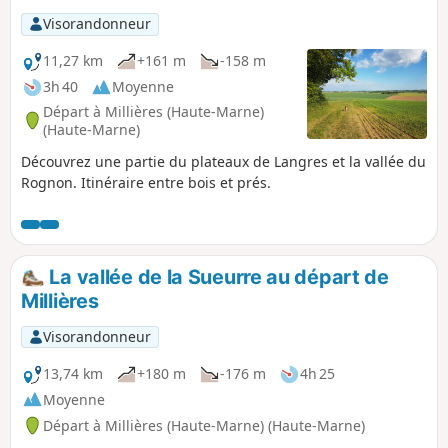
Visorandonneur
11,27 km
+161 m
-158 m
3h 40
Moyenne
Départ à Millières (Haute-Marne)
(Haute-Marne)
Découvrez une partie du plateaux de Langres et la vallée du
Rognon. Itinéraire entre bois et prés.
La vallée de la Sueurre au départ de
Millières
Visorandonneur
13,74 km
+180 m
-176 m
4h 25
Moyenne
Départ à Millières (Haute-Marne) (Haute-Marne)