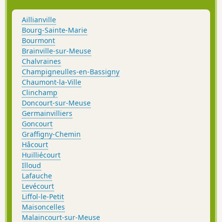
Aillianville
Bourg-Sainte-Marie
Bourmont
Brainville-sur-Meuse
Chalvraines
Champigneulles-en-Bassigny
Chaumont-la-Ville
Clinchamp
Doncourt-sur-Meuse
Germainvilliers
Goncourt
Graffigny-Chemin
Hâcourt
Huilliécourt
Illoud
Lafauche
Levécourt
Liffol-le-Petit
Maisoncelles
Malaincourt-sur-Meuse