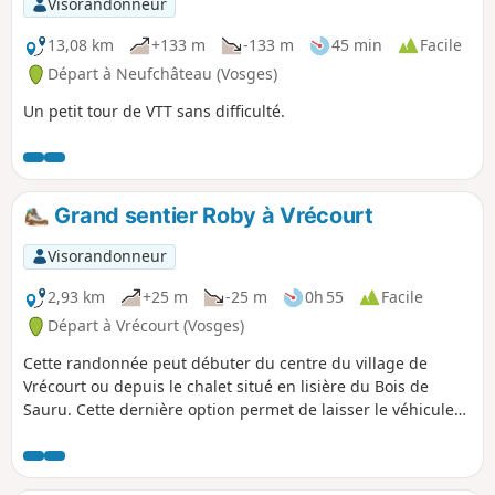
Visorandonneur
13,08 km
+133 m
-133 m
45 min
Facile
Départ à Neufchâteau (Vosges)
Un petit tour de VTT sans difficulté.
Grand sentier Roby à Vrécourt
Visorandonneur
2,93 km
+25 m
-25 m
0h 55
Facile
Départ à Vrécourt (Vosges)
Cette randonnée peut débuter du centre du village de
Vrécourt ou depuis le chalet situé en lisière du Bois de
Sauru. Cette dernière option permet de laisser le véhicule
au chalet afin de pouvoir y pique-niquer ou, si la chaleur est
trop forte, de ne réaliser que la partie ombragée. Elle
emprunte dans sa première partie le Petit Sentier Roby.