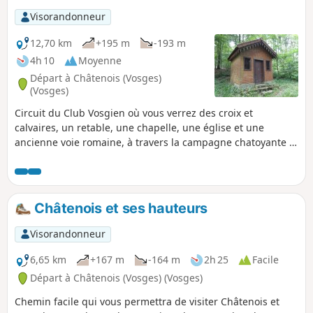
Visorandonneur
12,70 km
+195 m
-193 m
4h 10
Moyenne
Départ à Châtenois (Vosges)
(Vosges)
Circuit du Club Vosgien où vous verrez des croix et
calvaires, un retable, une chapelle, une église et une
ancienne voie romaine, à travers la campagne chatoyante et
les bois de feuillus.
Châtenois et ses hauteurs
Visorandonneur
6,65 km
+167 m
-164 m
2h 25
Facile
Départ à Châtenois (Vosges) (Vosges)
Chemin facile qui vous permettra de visiter Châtenois et