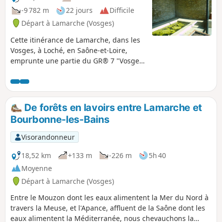
-9 782 m
22 jours
Difficile
Départ à Lamarche (Vosges)
Cette itinérance de Lamarche, dans les
Vosges, à Loché, en Saône-et-Loire,
emprunte une partie du GR® 7 "Vosges
Pyrénées" qui suit la ligne de partage
des eaux Atlantique/Méditérranée sur
plus de 1 500 kilomètres. Il s'agit
également d'un chemin de Saint-
De forêts en lavoirs entre Lamarche et
Jacques emprunté par les pèlerins
Bourbonne-les-Bains
Allemands. C'est un livre de géographie
ouvert sur les trois régions et les cinq
Visorandonneur
départements traversés, dont : - le Parc
National de Forêts, - les vignobles de
18,52 km
+133 m
-226 m
5h 40
Côte d'Or, Côte Chalonnaise et
Moyenne
Mâconnais.
Départ à Lamarche (Vosges)
Entre le Mouzon dont les eaux alimentent la Mer du Nord à
travers la Meuse, et l'Apance, affluent de la Saône dont les
eaux alimentent la Méditerranée, nous chevauchons la