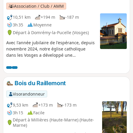
Association / Club / AMM
10,51 km
+194 m
-187 m
3h 35
Moyenne
Départ à Domrémy-la-Pucelle (Vosges)
Avec l'année jubilaire de l'espérance, depuis
novembre 2024, notre église catholique
dans les Vosges a développé une
proposition : « Saprée Vadrouille, journal de
voyage pour des chemins d'espérance »,
avec trois numéros dans l'année autour des
temps liturgiques et des saints
Bois du Raillemont
vosgiens.Ainsi, plusieurs itinéraires sont
proposés dans les Vosges comme
Visorandonneur
pèlerinages locaux et chemins d'espérance.
De quoi redécouvrir notre territoire et nos
9,53 km
+173 m
-173 m
saints locaux à travers tout le département
3h 15
Facile
des Vosges. Chaque itinéraire peut se faire
Départ à Millières (Haute-Marne) (Haute-
indépendamment des autres, et en toute
Marne)
période. « Dans le pays de Jeanne » est