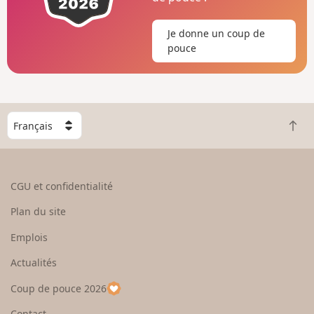
Je donne un coup de
pouce
C
R
h
e
o
t
i
o
s
CGU et confidentialité
u
i
r
s
Plan du site
e
s
n
e
Emplois
h
z
Actualités
a
u
u
n
Coup de pouce 2026
t
p
a
Contact