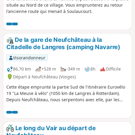
située au Nord de ce village. Vous emprunterez au retour
l'ancienne route qui menait à Soulaucourt.
De la gare de Neufchâteau à la
Citadelle de Langres (camping Navarre)
Visorandonneur
86,70 km
+528 m
-349 m
8h
Difficile
Départ à Neufchâteau (Vosges)
Cette étape emprunte la partie Sud de l'itinéraire Eurovélo
19 "La Meuse à vélo" (1050 km de Langres à Rotterdam).
Depuis Neufchâteau, nous serpentons avec elle, par les
méandres du Mouzon, affluent de la Meuse. Ensuite, nous
nous en écartons par des routes peu fréquentées, mais
plus directes car évitant les méandres de la Meuse. Nous
rejoignons l'EV19 un peu avant le site "Source de la Meuse",
Le long du Vair au départ de
sur le plateau de Langres traversé par 3 lignes de partage