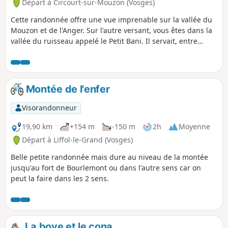
Départ à Circourt-sur-Mouzon (Vosges)
Cette randonnée offre une vue imprenable sur la vallée du
Mouzon et de l'Anger. Sur l'autre versant, vous êtes dans la
vallée du ruisseau appelé le Petit Bani. Il servait, entre
autre, à alimenter un moulin. Aujourd'hui c'est une auberge
qui y est installée. Vous pouvez faire un étape appréciée
dans ce restaurant en ayant réserver à l'avance. Cuisine
simple mais bien préparée. Trace gpx nécessaire
Montée de l'enfer
Visorandonneur
19,90 km
+154 m
-150 m
2h
Moyenne
Départ à Liffol-le-Grand (Vosges)
Belle petite randonnée mais dure au niveau de la montée
jusqu'au fort de Bourlemont ou dans l'autre sens car on
peut la faire dans les 2 sens.
La bove et le cona