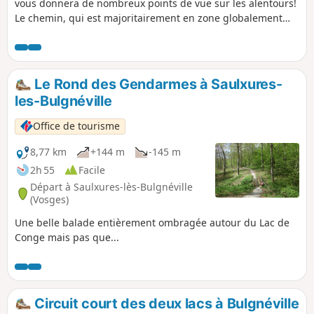
vous donnera de nombreux points de vue sur les alentours!
Le chemin, qui est majoritairement en zone globalement
dégagée, vous permettra de profiter des paysages de la
plaine des Vosges.
Le Rond des Gendarmes à Saulxures-
les-Bulgnéville
Office de tourisme
8,77 km
+144 m
-145 m
2h 55
Facile
Départ à Saulxures-lès-Bulgnéville
(Vosges)
Une belle balade entièrement ombragée autour du Lac de
Conge mais pas que...
Circuit court des deux lacs à Bulgnéville