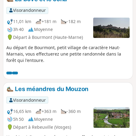
Visorandonneur
11,01 km
+181 m
-182 m
3h 40
Moyenne
Départ à Bourmont (Haute-Marne)
Au départ de Bourmont, petit village de caractère Haut-
Marnais, vous effectuerez une petite randonnée dans la
forêt qui l'entoure.
Les méandres du Mouzon
Visorandonneur
16,65 km
+363 m
-360 m
5h 50
Moyenne
Départ à Rebeuville (Vosges)