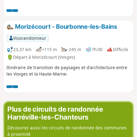
ligne de partage des eaux dès le début de cette première
étape. Après la fraîcheur d'une hêtraie, nous découvrons
nos premiers lavoirs pour terminer devant les thermes de
Bourbonne-les-Bains.
Morizécourt - Bourbonne-les-Bains
Visorandonneur
23,37 km
+115 m
-245 m
7h 00
Difficile
Départ à Morizécourt (Vosges)
Itinéraire de transition de paysages et d'architecture entre
les Vosges et la Haute-Marne.
Plus de circuits de randonnée
Harréville-les-Chanteurs
Découvrez aussi les circuits de randonnée des communes
à proximité