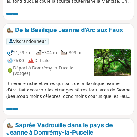
au fond duquel coule la source souterraine la Manoise. Un
site classé Natura 2000 remarquable par sa flore, vous
pouvez admirer la source qui jaillit de terre protégée par
une grille métallique. Circuit assez technique avec
quelques difficultés dû à la nature du terrain.
De la Basilique Jeanne d'Arc aux Faux
Visorandonneur
21,59 km
+304 m
-309 m
7h 00
Difficile
Départ à Domrémy-la-Pucelle
(Vosges)
Itinéraire riche et varié, qui part de la Basilique Jeanne
d'Arc, fait découvrir les étranges hêtres tortillards de Sionne
(beaucoup moins célèbres, donc moins courus que les Faux
de Verzy), en traversant de belles forêts sauvages et
quelques pâtures, pour y découvrir un dolmen bien caché.
Et on clôture le tour par la visite de Domrémy-la-Pucelle.
Saprée Vadrouille dans le pays de
Jeanne à Domrémy-la-Pucelle