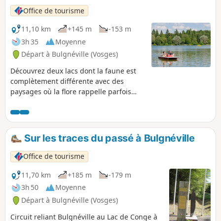
Office de tourisme
11,10 km
+145 m
-153 m
3h 35
Moyenne
Départ à Bulgnéville (Vosges)
Découvrez deux lacs dont la faune est
complètement différente avec des
paysages où la flore rappelle parfois
celle des Hautes Vosges.
Sur les traces du passé à Bulgnéville
Office de tourisme
11,70 km
+185 m
-179 m
3h 50
Moyenne
Départ à Bulgnéville (Vosges)
Circuit reliant Bulgnéville au Lac de Conge à