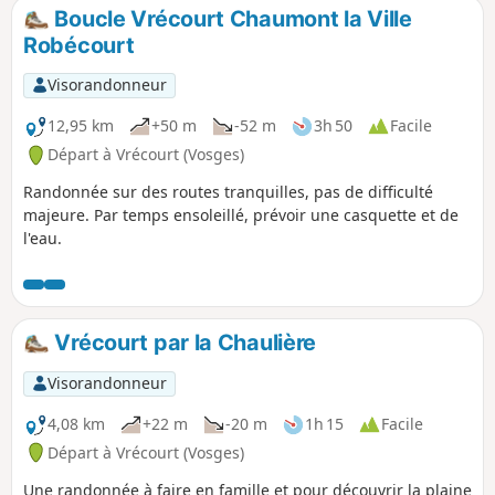
Boucle Vrécourt Chaumont la Ville
Robécourt
Visorandonneur
12,95 km
+50 m
-52 m
3h 50
Facile
Départ à Vrécourt (Vosges)
Randonnée sur des routes tranquilles, pas de difficulté
majeure. Par temps ensoleillé, prévoir une casquette et de
l'eau.
Vrécourt par la Chaulière
Visorandonneur
4,08 km
+22 m
-20 m
1h 15
Facile
Départ à Vrécourt (Vosges)
Une randonnée à faire en famille et pour découvrir la plaine