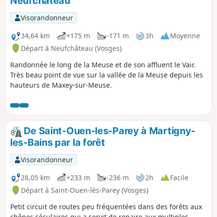
Neufchâteau
des eaux. Le plateau culminant à 450 m, les dénivelés ne
sont pas importants mais, à l'arrivée, il faudra fournir un
Visorandonneur
petit effort pour gravir le promontoire sur lequel est
perchée la Citadelle de Langres. En récompense : une vue
34,64 km
+175 m
-171 m
3h
Moyenne
splendide au crépuscule !
Départ à Neufchâteau (Vosges)
Randonnée le long de la Meuse et de son affluent le Vair.
Très beau point de vue sur la vallée de la Meuse depuis les
hauteurs de Maxey-sur-Meuse.
De Saint-Ouen-les-Parey à Martigny-
les-Bains par la forêt
Visorandonneur
28,05 km
+233 m
-236 m
2h
Facile
Départ à Saint-Ouen-lès-Parey (Vosges)
Petit circuit de routes peu fréquentées dans des forêts aux
chênes séculaires qui a servit de repaire aux multiples