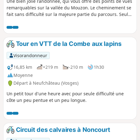
Une bien jolie randonnée, qui vous offre des points de vues
remarquables sur la vallée du Mouzon. Le cheminement se
fait sans difficulté sur la majeure partie du parcours. Seuls
points un peu techniques demandant votre attention : -
Vers le point (3), la descente caillouteuse vers la grotte
d'enfer, - Après le point (8), la descente, par l'escalier
rudimentaire, face au vide, est un peu vertigineuse.
Tour en VTT de la Combe aux lapins
Visorandonneur
16,85 km
+219 m
-210 m
1h30
Moyenne
Départ à Neufchâteau (Vosges)
Un petit tour d'une heure avec pour seule difficulté une
côte un peu pentue et un peu longue.
Circuit des calvaires à Noncourt