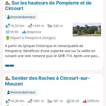
Sur les hauteurs de Pompierre et de
p
Circourt
Visorandonneur
16,59 km
+340 m
-336 m
5h 45
Moyenne
Départ à Pompierre (Vosges)
À partir du tympan historique et remarquable de
Pompierre, bénéficiez d'une superbe vue sur la vallée en
suivant une voie romaine puis le GR® 714. Après une pause
à Circourt (des bancs ont été installés, un magnifique
calvaire est à voir) et un long passage sous l'ombre des
forêts, traversez Jainvilotte et affrontez la Rue de la Folie
pour rejoindre Pompierre.
Sentier des Roches à Circourt-sur-
Mouzon
Visorandonneur
16,38 km
+381 m
-381 m
5h 55
Difficile