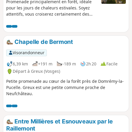
Promenade principalement en forêt, idéale
l'itinéraire proposé dans le deuxième «
pour les jours de chaleurs estivales. Soyez
Saprée Vadrouille » à découvrir ici.
attentifs, vous croiserez certainement des
chevreuils et des renards.
Chapelle de Bermont
Visorandonneur
6,39 km
+191 m
-189 m
2h 20
Facile
Départ à Greux (Vosges)
Petite promenade au cœur de la forêt près de Domrémy-la-
Pucelle. Greux est une petite commune proche de
Neufchâteau.
Entre Millières et Esnouveaux par le
Raillemont