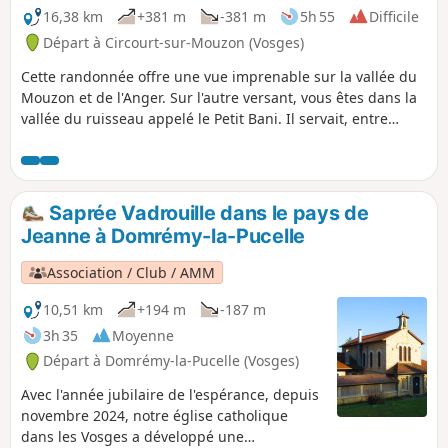
16,38 km
+381 m
-381 m
5h 55
Difficile
Départ à Circourt-sur-Mouzon (Vosges)
Cette randonnée offre une vue imprenable sur la vallée du
Mouzon et de l'Anger. Sur l'autre versant, vous êtes dans la
vallée du ruisseau appelé le Petit Bani. Il servait, entre
autre, à alimenter un moulin. Aujourd'hui c'est une auberge
qui y est installée. Vous pouvez faire un étape appréciée
dans ce restaurant en ayant réserver à l'avance. Cuisine
simple mais bien préparée. Trace gpx nécessaire
Saprée Vadrouille dans le pays de
Jeanne à Domrémy-la-Pucelle
Association / Club / AMM
10,51 km
+194 m
-187 m
3h 35
Moyenne
Départ à Domrémy-la-Pucelle (Vosges)
Avec l'année jubilaire de l'espérance, depuis
novembre 2024, notre église catholique
dans les Vosges a développé une