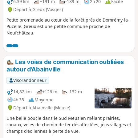
6,39 km
+191 m
-189 m
2h 20
Facile
Départ à Greux (Vosges)
Petite promenade au cœur de la forêt près de Domrémy-la-
Pucelle. Greux est une petite commune proche de
Neufchâteau.
Les voies de communication oubliées
autour d'Abainville
Visorandonneur
14,82 km
+126 m
-132 m
4h 35
Moyenne
Départ à Abainville (Meuse)
Une belle boucle dans le Sud Meusien mêlant prairies,
canaux, voies de chemin de fer désaffectées, jolis villages et
champs d'éoliennes à perte de vue.