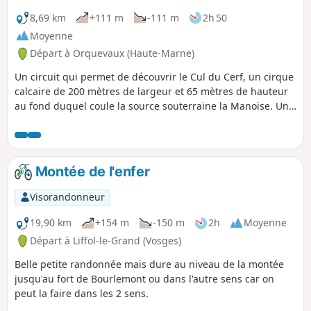
8,69 km
+111 m
-111 m
2h 50
Moyenne
Départ à Orquevaux (Haute-Marne)
Un circuit qui permet de découvrir le Cul du Cerf, un cirque
calcaire de 200 mètres de largeur et 65 mètres de hauteur
au fond duquel coule la source souterraine la Manoise. Un
site classé Natura 2000 remarquable par sa flore, vous
pouvez admirer la source qui jaillit de terre protégée par
une grille métallique. Circuit assez technique avec
quelques difficultés dû à la nature du terrain.
Montée de l'enfer
Visorandonneur
19,90 km
+154 m
-150 m
2h
Moyenne
Départ à Liffol-le-Grand (Vosges)
Belle petite randonnée mais dure au niveau de la montée
jusqu'au fort de Bourlemont ou dans l'autre sens car on
peut la faire dans les 2 sens.