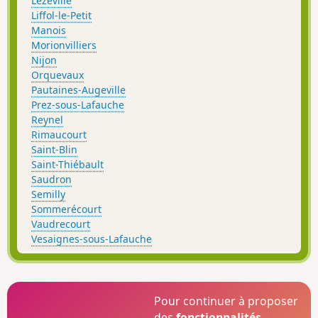
Lezéville
Liffol-le-Petit
Manois
Morionvilliers
Nijon
Orquevaux
Pautaines-Augeville
Prez-sous-Lafauche
Reynel
Rimaucourt
Saint-Blin
Saint-Thiébault
Saudron
Semilly
Sommerécourt
Vaudrecourt
Vesaignes-sous-Lafauche
Pour continuer à proposer
des
fonctionnalités