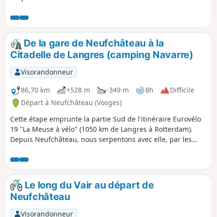
De la gare de Neufchâteau à la
Citadelle de Langres (camping Navarre)
Visorandonneur
86,70 km
+528 m
-349 m
8h
Difficile
Départ à Neufchâteau (Vosges)
Cette étape emprunte la partie Sud de l'itinéraire Eurovélo
19 "La Meuse à vélo" (1050 km de Langres à Rotterdam).
Depuis Neufchâteau, nous serpentons avec elle, par les
méandres du Mouzon, affluent de la Meuse. Ensuite, nous
nous en écartons par des routes peu fréquentées, mais
plus directes car évitant les méandres de la Meuse. Nous
rejoignons l'EV19 un peu avant le site "Source de la Meuse",
Le long du Vair au départ de
sur le plateau de Langres traversé par 3 lignes de partage
Neufchâteau
des eaux. Le plateau culminant à 450 m, les dénivelés ne
sont pas importants mais, à l'arrivée, il faudra fournir un
Visorandonneur