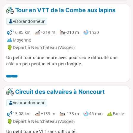
Tour en VTT de la Combe aux lapins
Visorandonneur
16,85 km
+219 m
-210 m
1h30
Moyenne
Départ à Neufchâteau (Vosges)
Un petit tour d'une heure avec pour seule difficulté une
côte un peu pentue et un peu longue.
Circuit des calvaires à Noncourt
Visorandonneur
13,08 km
+133 m
-133 m
45 min
Facile
Départ à Neufchâteau (Vosges)
Un petit tour de VTT sans difficulté.