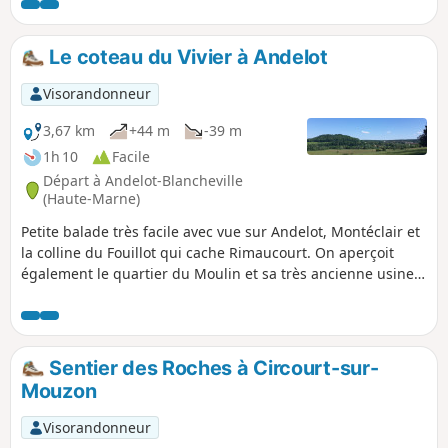
quelques pâtures, pour y découvrir un dolmen bien caché.
Et on clôture le tour par la visite de Domrémy-la-Pucelle.
Le coteau du Vivier à Andelot
Visorandonneur
3,67 km
+44 m
-39 m
1h 10
Facile
Départ à Andelot-Blancheville
(Haute-Marne)
Petite balade très facile avec vue sur Andelot, Montéclair et
la colline du Fouillot qui cache Rimaucourt. On aperçoit
également le quartier du Moulin et sa très ancienne usine,
la Tréfilerie.
Sentier des Roches à Circourt-sur-
Mouzon
Visorandonneur