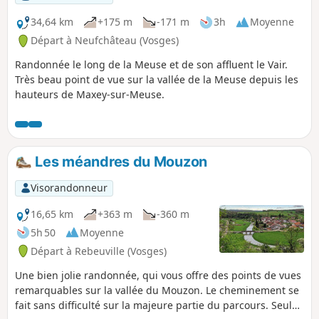
petit effort pour gravir le promontoire sur lequel est
perchée la Citadelle de Langres. En récompense : une vue
34,64 km
+175 m
-171 m
3h
Moyenne
splendide au crépuscule !
Départ à Neufchâteau (Vosges)
Randonnée le long de la Meuse et de son affluent le Vair.
Très beau point de vue sur la vallée de la Meuse depuis les
hauteurs de Maxey-sur-Meuse.
Les méandres du Mouzon
Visorandonneur
16,65 km
+363 m
-360 m
5h 50
Moyenne
Départ à Rebeuville (Vosges)
Une bien jolie randonnée, qui vous offre des points de vues
remarquables sur la vallée du Mouzon. Le cheminement se
fait sans difficulté sur la majeure partie du parcours. Seuls