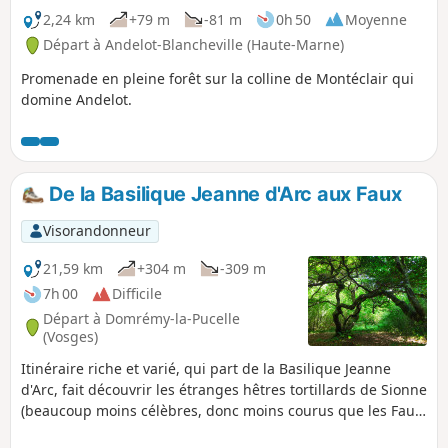
2,24 km
+79 m
-81 m
0h 50
Moyenne
Départ à Andelot-Blancheville (Haute-Marne)
Promenade en pleine forêt sur la colline de Montéclair qui
domine Andelot.
De la Basilique Jeanne d'Arc aux Faux
Visorandonneur
21,59 km
+304 m
-309 m
7h 00
Difficile
Départ à Domrémy-la-Pucelle
(Vosges)
Itinéraire riche et varié, qui part de la Basilique Jeanne
d'Arc, fait découvrir les étranges hêtres tortillards de Sionne
(beaucoup moins célèbres, donc moins courus que les Faux
de Verzy), en traversant de belles forêts sauvages et