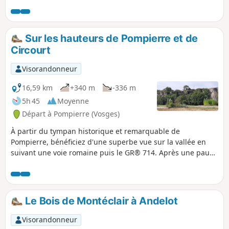
points un peu techniques demandant votre attention : -
Vers le point (3), la descente caillouteuse vers la grotte
d'enfer, - Après le point (8), la descente, par l'escalier
rudimentaire, face au vide, est un peu vertigineuse.
Sur les hauteurs de Pompierre et de
Circourt
Visorandonneur
16,59 km
+340 m
-336 m
5h 45
Moyenne
Départ à Pompierre (Vosges)
À partir du tympan historique et remarquable de
Pompierre, bénéficiez d'une superbe vue sur la vallée en
suivant une voie romaine puis le GR® 714. Après une pause
à Circourt (des bancs ont été installés, un magnifique
calvaire est à voir) et un long passage sous l'ombre des
forêts, traversez Jainvilotte et affrontez la Rue de la Folie
pour rejoindre Pompierre.
Le Bois de Montéclair à Andelot
Visorandonneur