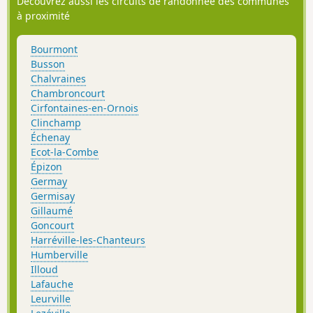
Découvrez aussi les circuits de randonnée des communes
à proximité
Bourmont
Busson
Chalvraines
Chambroncourt
Cirfontaines-en-Ornois
Clinchamp
Échenay
Ecot-la-Combe
Épizon
Germay
Germisay
Gillaumé
Goncourt
Harréville-les-Chanteurs
Humberville
Illoud
Lafauche
Leurville