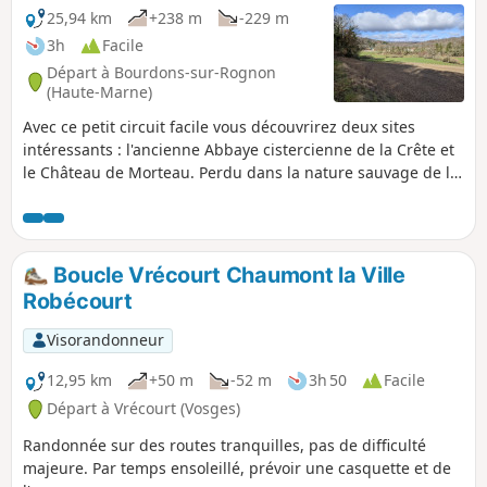
25,94 km
+238 m
-229 m
3h
Facile
Départ à Bourdons-sur-Rognon
(Haute-Marne)
Avec ce petit circuit facile vous découvrirez deux sites
intéressants : l'ancienne Abbaye cistercienne de la Crête et
le Château de Morteau. Perdu dans la nature sauvage de la
vallée du Rognon, un ruisseau absolument sauvage et rêve
de pêcheurs à découvrir.
Boucle Vrécourt Chaumont la Ville
Robécourt
Visorandonneur
12,95 km
+50 m
-52 m
3h 50
Facile
Départ à Vrécourt (Vosges)
Randonnée sur des routes tranquilles, pas de difficulté
majeure. Par temps ensoleillé, prévoir une casquette et de