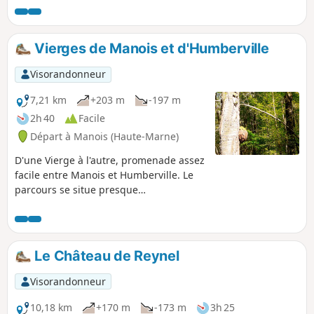
Vierges de Manois et d'Humberville
Visorandonneur
7,21 km
+203 m
-197 m
2h 40
Facile
Départ à Manois (Haute-Marne)
D'une Vierge à l'autre, promenade assez
facile entre Manois et Humberville. Le
parcours se situe presque
intégralement dans la forêt. Il est donc
très ombragé.
Le Château de Reynel
Visorandonneur
10,18 km
+170 m
-173 m
3h 25